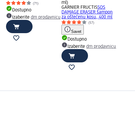
ml)
(71)
GARNIER FRUCTIS
SOS
Dostupno
DAMAGE ERASER šampon
za oštećenu kosu, 400 ml
Izaberite
dm prodavnicu
(57)
Savet
Dostupno
Izaberite
dm prodavnicu