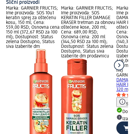
Slični proizvodi
Marka: GARNIER FRUCTIS;
Marka: GARNIER FRUCTIS;
Marka: 
Ime proizvoda: SOS 10u1
Ime proizvoda: SOS
Ime proi
keratin sprej za oštećenu
KERATIN FILLER DAMAGE
DAMAGE 
kosu, 150 ml; Cena:
ERASER tretman za obnovu
HAIR BO
559,00 RSD; Osnovna cena:
oštećene kose, 200 ml;
oštećenu
150 ml (372,67 RSD za 100
Cena: 689,00 RSD;
Cena: 44
ml); Dostupnost: Status
Osnovna cena: 200 ml
Osnovna 
zelena Dostupno, Status
(344,50 RSD za 100 ml);
(140,31 
siva Izaberite dm
Dostupnost: Status zelena
Dostupno
Dostupno, Status siva
Dostupno
Izaberite dm prodavnicu
Izaberit
449,00 
320 ml (
ml)
GARNIER
DAMAGE 
HAIR BOM
320 ml
Save
Dost
Izabe