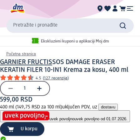
Pretražite i pronađite
Ekskluzivni kuponi u aplikaciji Moj dm
Početna stranica
GARNIER FRUCTIS
SOS DAMAGE ERASER
KERATIN FILER 10-IN1 Krema za kosu, 400 ml
4.5
(
127 recenzija
)
599,00 RSD
400 ml (149,75 RSD za 100 ml)
uključen PDV, uz
dostavu
uvek povoljno
uvek povoljno od 01.07.2026.
U korpu