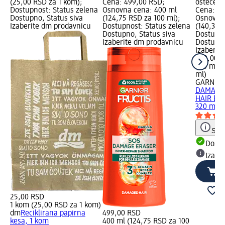
(25,00 RSD za 1 kom);
Cena: 499,00 RSD;
oštećenu
Dostupnost: Status zelena
Osnovna cena: 400 ml
Cena: 44
Dostupno, Status siva
(124,75 RSD za 100 ml);
Osnovna 
Izaberite dm prodavnicu
Dostupnost: Status zelena
(140,31 
Dostupno, Status siva
Dostupno
Izaberite dm prodavnicu
Dostupno
Izaberit
449,00 
320 ml (
ml)
GARNIER
DAMAGE 
HAIR BOM
320 ml
Save
Dost
Izabe
25,00 RSD
1 kom (25,00 RSD za 1 kom)
dm
Reciklirana papirna
499,00 RSD
kesa, 1 kom
400 ml (124,75 RSD za 100