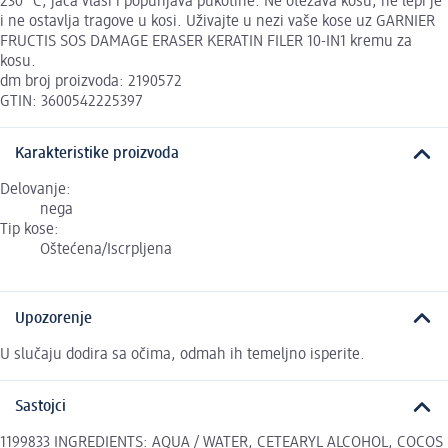
230° C, jača vlasi i popunjava pukotine. Ne otežava kosu, ne lepi je
i ne ostavlja tragove u kosi. Uživajte u nezi vaše kose uz GARNIER
FRUCTIS SOS DAMAGE ERASER KERATIN FILER 10-IN1 kremu za
kosu.
dm broj proizvoda: 2190572
GTIN: 3600542225397
Karakteristike proizvoda
Delovanje:
nega
Tip kose:
Oštećena/Iscrpljena
Upozorenje
U slučaju dodira sa očima, odmah ih temeljno isperite.
Sastojci
1199833 INGREDIENTS: AQUA / WATER, CETEARYL ALCOHOL, COCOS