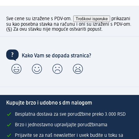
Sve cene su izražene s PDV-om.
Troškovi isporuke
prikazani
su kao posebna stavka na računu i oni su izraženi s PDV-om.
(§) Za ovu stavku nije moguće ostvariti popust.
Kako Vam se dopada stranica?
Kupujte brzo i udobno s dm nalogom
Besplatna dostava za sve porudžbine preko 3.000 RSD
Brzo i jednostavno upravljajte porudžbinama
Prijavite se za naš newsletter i uvek budite u toku sa