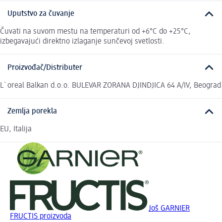
Uputstvo za čuvanje
Čuvati na suvom mestu na temperaturi od +6°C do +25°C,
izbegavajući direktno izlaganje sunčevoj svetlosti.
Proizvođač/Distributer
L`oreal Balkan d.o.o. BULEVAR ZORANA DJINDJICA 64 A/IV, Beograd
Zemlja porekla
EU, Italija
Još GARNIER
FRUCTIS proizvoda