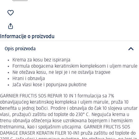
Informacije o proizvodu
Opis proizvoda
Krema za kosu bez ispiranja
Formula obogacena keratinskim kompleksom i uljem marule
Ne otežava kosu, ne lepi je i ne ostavlja tragove
Hrani i obnavlja
Jača vlasi kose i popunjava pukotine
GARNIER FRUCTIS SOS REPAIR 10 IN 1 formulacija sa 7%
obnavljajućeg keratinskog kompleksa i uljem marule, pruža 10
benefita u jednoj bočici. Prodire i obnavlja do čak 10 slojeva unutar
vlasi, pružajući zaštitu od toplote do 230° C. Negujuća krema u
trenu obnavlja oštećenja kose uzrokovana bojenjem i hemijskim
tretmanima, kao i spoljašnim uticajima. GARNIER FRUCTIS SOS
DAMAGE ERASER KERATIN FILER 10-IN1 pruža zaštitu od toplote do