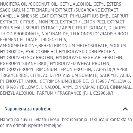
NUCIFERA OIL /COCONUT OIL, CETYL ALCOHOL, CETYL ESTERS,
SACCHARUM OFFICINARUM EXTRACT /SUGARCANE EXTRACT,
CAMELLIA SINENSIS LEAF EXTRACT, PHYLLANTHUS EMBLICAFRUIT
EXTRACT, CITRUS LIMON PEEL EXTRACT / LEMON PEEL EXTRACT,
PYRUS MALUSFRUIT EXTRACT / APPLE FRUIT EXTRACT, DILAURYL
THIODIPROPIONATE, NIACINAMIDE, LEUCONOSTOC/RADISH ROOT
FERMENT FILTRATE, TRIDECETH-6,
AMODIMETHICONE,BEHENTRIMONIUM METHOSULFATE, SODIUM
HYDROXIDE, PYRIDOXINE HCl,HYDROLYZED CORN PROTEIN,
HYDROLYZED SOY PROTEIN, HYDROLYZED VEGETABLEPROTEIN
PGPROPYL SILANETRIOL, HYDROLYZED WHEAT PROTEIN,
HYDROXYPROPYLTRIMONIUM LEMON PROTEIN, CAPRYLIC/CAPRIC
TRIGLYCERIDE, CITRICACID, POTASSIUM SORBATE, SALICYLIC ACID,
PHENOXYETHANOL, CETRIMONIUMCHLORIDE, CI 15985 / YELLOW 6,
CI 19140 / YELLOW 5, LINALOOL, AMYL CINNAMAL,HEXYL CINNAMAL,
BENZYL ALCOHOL, PARFUM / FRAGRANCE (F.I.L C229068/1
Napomena za upotrebu
Naneti na suvu ili vlažnu kosu, bez ispiranja. U slučaju kontakta sa
očima odmah isperite temeljno.