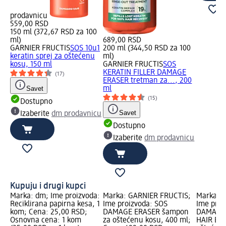
prodavnicu
559,00 RSD
150 ml (372,67 RSD za 100
ml)
689,00 RSD
GARNIER FRUCTIS
SOS 10u1
200 ml (344,50 RSD za 100
keratin sprej za oštećenu
ml)
kosu, 150 ml
GARNIER FRUCTIS
SOS
KERATIN FILLER DAMAGE
(17)
ERASER tretman za..., 200
Savet
ml
(15)
Dostupno
Savet
Izaberite
dm prodavnicu
Dostupno
Izaberite
dm prodavnicu
Kupuju i drugi kupci
Marka: dm; Ime proizvoda:
Marka: GARNIER FRUCTIS;
Marka: 
Reciklirana papirna kesa, 1
Ime proizvoda: SOS
Ime proi
kom; Cena: 25,00 RSD;
DAMAGE ERASER šampon
DAMAGE 
Osnovna cena: 1 kom
za oštećenu kosu, 400 ml;
HAIR BO