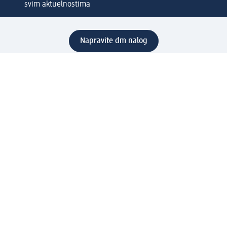
svim aktuelnostima
Napravite dm nalog
Pomoć
Servis za kupce
Načini & troškovi dostave
Povrat & zamene
Ispravno popunjavanje adrese za dostavu porudžbine
Poručivanje dm poklon-kartica za pravna lica
Kako da prepoznate lažne nagradne igre
Kompanija
O nama
Društvena odgovornost
Posao
Odnos s javnošću
dm asortiman
Usluge u dm prodavnicama