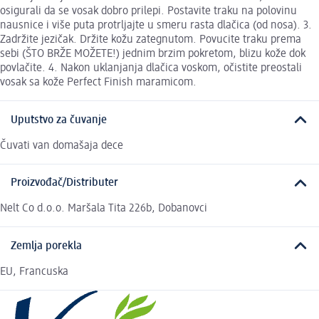
osigurali da se vosak dobro prilepi. Postavite traku na polovinu
nausnice i više puta protrljajte u smeru rasta dlačica (od nosa). 3.
Zadržite jezičak. Držite kožu zategnutom. Povucite traku prema
sebi (ŠTO BRŽE MOŽETE!) jednim brzim pokretom, blizu kože dok
povlačite. 4. Nakon uklanjanja dlačica voskom, očistite preostali
vosak sa kože Perfect Finish maramicom.
Uputstvo za čuvanje
Čuvati van domašaja dece
Proizvođač/Distributer
Nelt Co d.o.o. Maršala Tita 226b, Dobanovci
Zemlja porekla
EU, Francuska