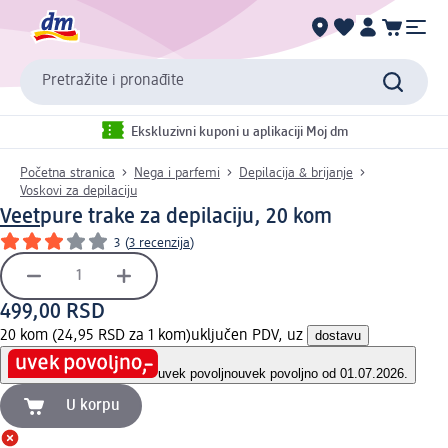
Pretražite i pronađite
Ekskluzivni kuponi u aplikaciji Moj dm
Početna stranica
Nega i parfemi
Depilacija & brijanje
Voskovi za depilaciju
Veet
pure trake za depilaciju, 20 kom
3
(
3 recenzija
)
499,00 RSD
20 kom (24,95 RSD za 1 kom)
uključen PDV, uz
dostavu
uvek povoljno
uvek povoljno od 01.07.2026.
U korpu