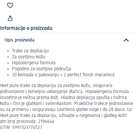
Informacije o proizvodu
Opis proizvoda
Trake za depilaciju
Za osetljivu kožu
Hipoalergena formula
Pogodno za osetljiva područja
20 komada u pakovanju + 2 perfect finish maramice
Veet pure trake za depilaciju za osetljivu kožu, osiguraće
jednostavno i temeljno uklanjanje dlačica. Hipoalergena formula
izuzetno je nežna prema koži. Hladna depilacija opušta i hidrira
kožu i čini je glatkom i svilenkastom. Praktične trakice jednostavne
su za primenu i osiguravaju savršeno glatke noge i do 28 dana. Uz
Veet pure trake za depilaciju, uživajte u negovanoj i glatkoj koži!
dm broj proizvoda: 2196644
GTIN: 5997321774527