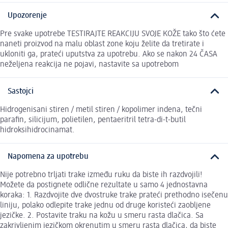
Upozorenje
Pre svake upotrebe TESTIRAJTE REAKCIJU SVOJE KOŽE tako što ćete
naneti proizvod na malu oblast zone koju želite da tretirate i
ukloniti ga, prateći uputstva za upotrebu. Ako se nakon 24 ČASA
neželjena reakcija ne pojavi, nastavite sa upotrebom
Sastojci
Hidrogenisani stiren / metil stiren / kopolimer indena, tečni
parafin, silicijum, polietilen, pentaeritril tetra-di-t-butil
hidroksihidrocinamat.
Napomena za upotrebu
Nije potrebno trljati trake između ruku da biste ih razdvojili!
Možete da postignete odlične rezultate u samo 4 jednostavna
koraka: 1. Razdvojite dve dvostruke trake prateći prethodno isečenu
liniju, polako odlepite trake jednu od druge koristeći zaobljene
jezičke. 2. Postavite traku na kožu u smeru rasta dlačica. Sa
zakrivljenim jezičkom okrenutim u smeru rasta dlačica, da biste