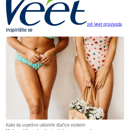
Još Veet proizvoda
Inspirišite se
Kako da uspešno uklonite dlačice voskom
Še