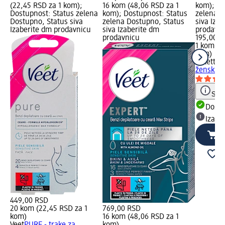
(22,45 RSD za 1 kom);
16 kom (48,06 RSD za 1
kom); Do
Dostupnost: Status zelena
kom); Dostupnost: Status
zelena D
Dostupno, Status siva
zelena Dostupno, Status
siva Iza
Izaberite dm prodavnicu
siva Izaberite dm
prodavn
prodavnicu
195,00 R
1 kom (1
kom)
Gillette 
ženski br
Save
Dost
Izabe
449,00 RSD
20 kom (22,45 RSD za 1
769,00 RSD
kom)
16 kom (48,06 RSD za 1