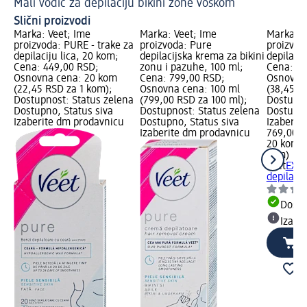
Mali vodič za depilaciju bikini zone voskom
Uk
Slični proizvodi
Marka: Veet; Ime
Marka: Veet; Ime
Marka: V
proizvoda: PURE - trake za
proizvoda: Pure
proizvod
depilaciju lica, 20 kom;
depilacijska krema za bikini
depilacij
Cena: 449,00 RSD;
zonu i pazuhe, 100 ml;
Cena: 76
Osnovna cena: 20 kom
Cena: 799,00 RSD;
Osnovna
(22,45 RSD za 1 kom);
Osnovna cena: 100 ml
(38,45 R
Dostupnost: Status zelena
(799,00 RSD za 100 ml);
Dostupno
Dostupno, Status siva
Dostupnost: Status zelena
Dostupno
Izaberite dm prodavnicu
Dostupno, Status siva
Izaberit
Izaberite dm prodavnicu
769,00 
20 kom (
kom)
Veet
EXPE
depilacij
Dost
Izabe