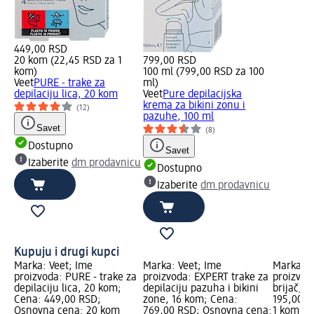
449,00 RSD
20 kom (22,45 RSD za 1
799,00 RSD
kom)
100 ml (799,00 RSD za 100
Veet
PURE - trake za
ml)
depilaciju lica, 20 kom
Veet
Pure depilacijska
krema za bikini zonu i
(12)
pazuhe, 100 ml
Savet
(8)
Dostupno
Savet
Izaberite
dm prodavnicu
Dostupno
Izaberite
dm prodavnicu
Kupuju i drugi kupci
Marka: Veet; Ime
Marka: Veet; Ime
Marka: G
proizvoda: PURE - trake za
proizvoda: EXPERT trake za
proizvod
depilaciju lica, 20 kom;
depilaciju pazuha i bikini
brijač, 
Cena: 449,00 RSD;
zone, 16 kom; Cena:
195,00 R
Osnovna cena: 20 kom
769,00 RSD; Osnovna cena:
1 kom (1