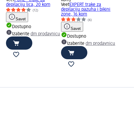
Veet
PURE - trake za
kom)
depilaciju lica, 20 kom
Veet
EXPERT trake za
depilaciju pazuha i bikini
(12)
zone, 16 kom
Savet
(6)
Dostupno
Savet
Izaberite
dm prodavnicu
Dostupno
Izaberite
dm prodavnicu