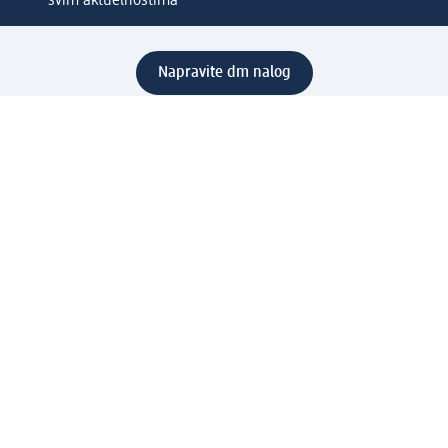
svim aktuelnostima
Napravite dm nalog
Pomoć
Servis za kupce
Načini & troškovi dostave
Povrat & zamene
Ispravno popunjavanje adrese za dostavu porudžbine
Poručivanje dm poklon-kartica za pravna lica
Kako da prepoznate lažne nagradne igre
Kompanija
O nama
Društvena odgovornost
Posao
Odnos s javnošću
dm asortiman
Usluge u dm prodavnicama