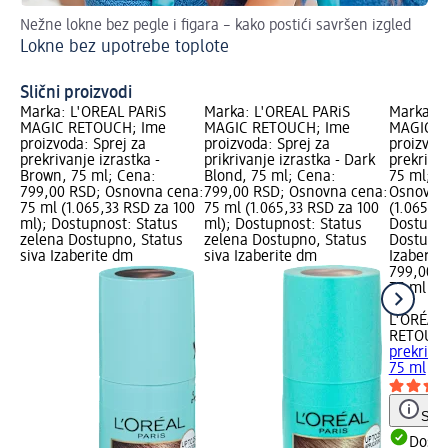
Nežne lokne bez pegle i figara – kako postići savršen izgled
Vez
Lokne bez upotrebe toplote
kr
S 
Slični proizvodi
Marka: L'ORÉAL PARiS
Marka: L'ORÉAL PARiS
Marka: L
MAGIC RETOUCH; Ime
MAGIC RETOUCH; Ime
MAGIC R
proizvoda: Sprej za
proizvoda: Sprej za
proizvod
prekrivanje izrastka -
prikrivanje izrastka - Dark
prekrivan
Brown, 75 ml; Cena:
Blond, 75 ml; Cena:
75 ml; C
799,00 RSD; Osnovna cena:
799,00 RSD; Osnovna cena:
Osnovna 
75 ml (1.065,33 RSD za 100
75 ml (1.065,33 RSD za 100
(1.065,3
ml); Dostupnost: Status
ml); Dostupnost: Status
Dostupno
zelena Dostupno, Status
zelena Dostupno, Status
Dostupno
siva Izaberite dm
siva Izaberite dm
Izaberit
799,00 
75 ml (1
ml)
L'ORÉAL
RETOUC
prekrivan
75 ml
Save
Dost