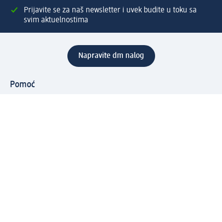
Prijavite se za naš newsletter i uvek budite u toku sa
svim aktuelnostima
Napravite dm nalog
Pomoć
Servis za kupce
Načini & troškovi dostave
Povrat & zamene
Ispravno popunjavanje adrese za dostavu porudžbine
Poručivanje dm poklon-kartica za pravna lica
Kako da prepoznate lažne nagradne igre
Kompanija
O nama
Društvena odgovornost
Posao
Odnos s javnošću
dm asortiman