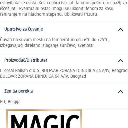
ostaviti da se osuši. Kosu dobro istrljati tamnim peškirom i pažljivo
iščešljati. Eventualni ostaci mogu se ukloniti fenom za kosu,
feniranjem na hladnom stepenu. Oblikovati frizuru.
Uputstvo za čuvanje
Čuvati na suvom mestu na temperaturi od +6°C do +25°C,
izbegavajući direktno izlaganje sunčevoj svetlosti.
Proizvođač/Distributer
L`oreal Balkan d.o.o. BULEVAR ZORANA DJINDJICA 64 A/IV, Beograd
BULEVAR ZORANA DJINDJICA 64 A/IV, Beograd
Zemlja porekla
EU, Belgija