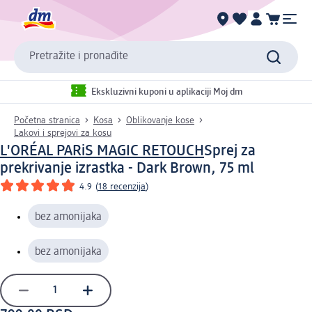
Pretražite i pronađite
Ekskluzivni kuponi u aplikaciji Moj dm
Početna stranica
Kosa
Oblikovanje kose
Lakovi i sprejovi za kosu
L'ORÉAL PARiS MAGIC RETOUCH
Sprej za
prekrivanje izrastka - Dark Brown, 75 ml
4.9
(
18 recenzija
)
bez amonijaka
bez amonijaka