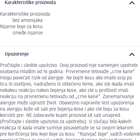
Karakteristike proizvoda
Karakteristike proizvoda:
bez amonijaka
Nijanse boje za kosu:
smeđe nijanse
Upozorenje
Pročitajte i sledite uputstvo. Ovaj proizvod nije namenjen upotrebi
osobama mlađim od 16 godina. Privremene tetovaže „crne kane“
mogu povećati rizik od alergije. Ne bojiti kosu ako imate osip po
licu ili osetljivo, nadraženo ili oštećeno teme, ako ste ikada imali
nekakvu reakciju nakon bojenja kose, ako ste u prošlosti imali
reakciju na privremenu tetovažu od „crne kane“. Zanemarivanje
alergije može ugroziti život. Obavezno napravite test upozorenja
na alergiju kože 48 sati pre bojenja kose i ako ste boju za kosu
koristili pre. NE zaboravite kupiti proizvod 48 sati unapred.
(Pročitajte i sledite uputstvo za upotrebu). U slučaju bilo kakvih
reakcija ili kada imate sumnje posavjetujte se sa svojim lekarom
pre korišćenja bilo koje boje za kosu. “Razvijač boje“ sadrži vodonik