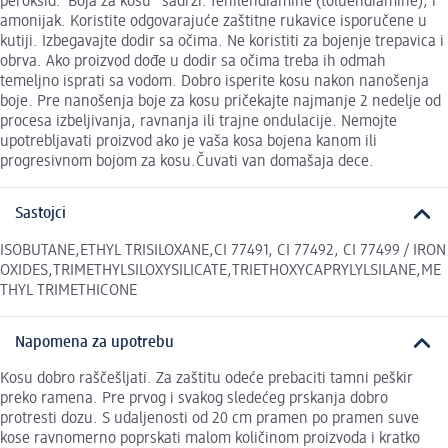
peroksid.“Boja za kosu“ sadrži: fenilendiamine (toluendiamine), i
amonijak. Koristite odgovarajuće zaštitne rukavice isporučene u
kutiji. Izbegavajte dodir sa očima. Ne koristiti za bojenje trepavica i
obrva. Ako proizvod dođe u dodir sa očima treba ih odmah
temeljno isprati sa vodom. Dobro isperite kosu nakon nanošenja
boje. Pre nanošenja boje za kosu pričekajte najmanje 2 nedelje od
procesa izbeljivanja, ravnanja ili trajne ondulacije. Nemojte
upotrebljavati proizvod ako je vaša kosa bojena kanom ili
progresivnom bojom za kosu.Čuvati van domašaja dece.
Sastojci
ISOBUTANE,ETHYL TRISILOXANE,CI 77491, CI 77492, CI 77499 / IRON
OXIDES,TRIMETHYLSILOXYSILICATE,TRIETHOXYCAPRYLYLSILANE,ME
THYL TRIMETHICONE
Napomena za upotrebu
Kosu dobro raščešljati. Za zaštitu odeće prebaciti tamni peškir
preko ramena. Pre prvog i svakog sledećeg prskanja dobro
protresti dozu. S udaljenosti od 20 cm pramen po pramen suve
kose ravnomerno poprskati malom količinom proizvoda i kratko