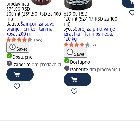
prodavnicu
579,00 RSD
200 ml (289,50 RSD za 100
629,00 RSD
ml)
120 ml (524,17 RSD za 100
Batiste
Šampon za suvo
ml)
pranje - crnke i tamna
syoss
Sprej za prikrivanje
kosa, 200 ml
izrastka - Tamnosmeđa,
120 kg
(345)
(7)
Savet
Savet
Dostupno
Dostupno
Izaberite
dm prodavnicu
Izaberite
dm prodavnicu