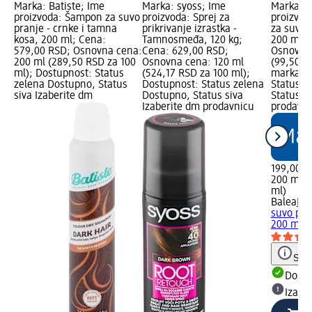
Marka: Batiste; Ime
Marka: syoss; Ime
Marka: B
proizvoda: Šampon za suvo
proizvoda: Sprej za
proizvo
pranje - crnke i tamna
prikrivanje izrastka -
za suvo 
kosa, 200 ml; Cena:
Tamnosmeđa, 120 kg;
200 ml; 
579,00 RSD; Osnovna cena:
Cena: 629,00 RSD;
Osnovna 
200 ml (289,50 RSD za 100
Osnovna cena: 120 ml
(99,50 R
ml); Dostupnost: Status
(524,17 RSD za 100 ml);
marka lo
zelena Dostupno, Status
Dostupnost: Status zelena
Status z
siva Izaberite dm
Dostupno, Status siva
Status s
Izaberite dm prodavnicu
prodavn
199,00 R
200 ml (
ml)
Balea
Br
suvo pra
200 ml
Save
Dost
Izabe