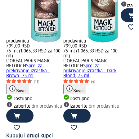
Izabe
prodavnicu
prodavnicu
799,00 RSD
799,00 RSD
75 ml (1.065,33 RSD za 100
75 ml (1.065,33 RSD za 100
ml)
ml)
L'ORÉAL PARiS MAGIC
L'ORÉAL PARiS MAGIC
RETOUCH
Sprej za
RETOUCH
Sprej za
prekrivanje izrastka -
prikrivanje izrastka - Dark
Brown, 75 ml
Blond, 75 ml
(11)
(4)
Savet
Savet
Dostupno
Dostupno
Izaberite
dm prodavnicu
Izaberite
dm prodavnicu
Kupuju i drugi kupci