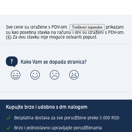
Sve cene su izražene s PDV-om.
Troškovi isporuke
prikazani
su kao posebna stavka na računu i oni su izraženi s PDV-om.
(§) Za ovu stavku nije moguće ostvariti popust.
Kako Vam se dopada stranica?
Kupujte brzo i udobno s dm nalogom
Besplatna dostava za sve porudžbine preko 3.000 RSD
Brzo i jednostavno upravljajte porudžbinama