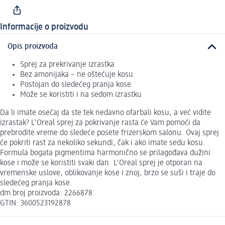
Informacije o proizvodu
Opis proizvoda
Sprej za prekrivanje izrastka
Bez amonijaka – ne oštećuje kosu
Postojan do sledećeg pranja kose
Može se koristiti i na sedom izrastku
Da li imate osećaj da ste tek nedavno ofarbali kosu, a već vidite
izrastak? L'Oreal sprej za pokrivanje rasta će Vam pomoći da
prebrodite vreme do sledeće posete frizerskom salonu. Ovaj sprej
će pokriti rast za nekoliko sekundi, čak i ako imate sedu kosu.
Formula bogata pigmentima harmonično se prilagođava dužini
kose i može se koristiti svaki dan. L'Oreal sprej je otporan na
vremenske uslove, oblikovanje kose i znoj, brzo se suši i traje do
sledećeg pranja kose.
dm broj proizvoda: 2266878
GTIN: 3600523192878