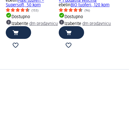
ebelin
Maxi tupferi –
+ 1 dodatna veličina
Supersoft, 50 kom
ebelin
BIO tupferi, 120 kom
(153)
(96)
Dostupno
Dostupno
Izaberite
dm prodavnicu
Izaberite
dm prodavnicu