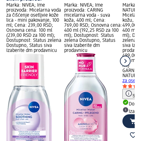
Marka: NIVEA; Ime
Marka: NIVEA; Ime
Marka: 
proizvoda: Micelarna voda
proizvoda: CARING
NATURALS
za čišćenje osetljvie kože
micelarna voda - suva
Micelarn
lica - mini pakovanje, 100
koža, 400 ml; Cena:
kožu, 40
ml; Cena: 239,00 RSD;
769,00 RSD; Osnovna cena:
499,00 R
Osnovna cena: 100 ml
400 ml (192,25 RSD za 100
400 ml (
(239,00 RSD za 100 ml);
ml); Dostupnost: Status
ml); Dos
Dostupnost: Status zelena
zelena Dostupno, Status
zelena D
Dostupno, Status siva
siva Izaberite dm
siva Iza
Izaberite dm prodavnicu
prodavnicu
prodavn
499,00 
400 ml (
ml)
GARNIER
NATURA
za osetlj
Save
Dost
Izabe