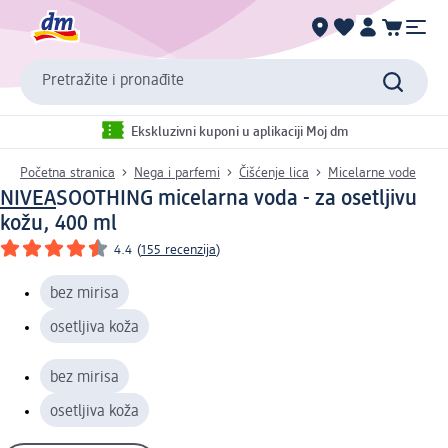
Pretražite i pronađite
Ekskluzivni kuponi u aplikaciji Moj dm
Početna stranica
Nega i parfemi
Čišćenje lica
Micelarne vode
NIVEA
SOOTHING micelarna voda - za osetljivu
kožu, 400 ml
4.4
(
155 recenzija
)
bez mirisa
osetljiva koža
bez mirisa
osetljiva koža