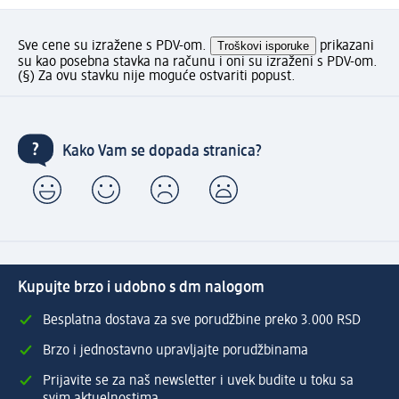
Sve cene su izražene s PDV-om.
Troškovi isporuke
prikazani
su kao posebna stavka na računu i oni su izraženi s PDV-om.
(§) Za ovu stavku nije moguće ostvariti popust.
Kako Vam se dopada stranica?
Kupujte brzo i udobno s dm nalogom
Besplatna dostava za sve porudžbine preko 3.000 RSD
Brzo i jednostavno upravljajte porudžbinama
Prijavite se za naš newsletter i uvek budite u toku sa
svim aktuelnostima