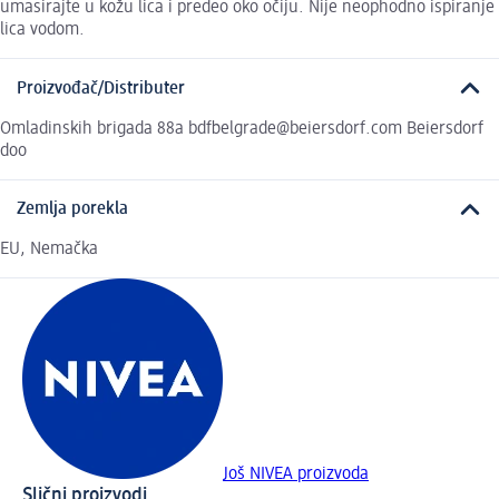
umasirajte u kožu lica i predeo oko očiju. Nije neophodno ispiranje
lica vodom.
Proizvođač/Distributer
Omladinskih brigada 88a bdfbelgrade@beiersdorf.com Beiersdorf
doo
Zemlja porekla
EU, Nemačka
Još NIVEA proizvoda
Slični proizvodi