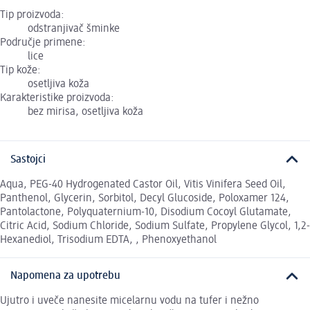
Tip proizvoda:
odstranjivač šminke
Područje primene:
lice
Tip kože:
osetljiva koža
Karakteristike proizvoda:
bez mirisa, osetljiva koža
Sastojci
Aqua, PEG-40 Hydrogenated Castor Oil, Vitis Vinifera Seed Oil,
Panthenol, Glycerin, Sorbitol, Decyl Glucoside, Poloxamer 124,
Pantolactone, Polyquaternium-10, Disodium Cocoyl Glutamate,
Citric Acid, Sodium Chloride, Sodium Sulfate, Propylene Glycol, 1,2-
Hexanediol, Trisodium EDTA, , Phenoxyethanol
Napomena za upotrebu
Ujutro i uveče nanesite micelarnu vodu na tufer i nežno