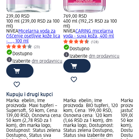
239,00 RSD
769,00 RSD
100 ml (239,00 RSD za 100
400 ml (192,25 RSD za 100
ml)
ml)
NIVEA
Micelarna voda za
NIVEA
CARING micelarna
čišćenje osetljvie kože lica
voda - suva koža, 400 ml
-..., 100 ml
(128)
(23)
Dostupno
Dostupno
Izaberite
dm prodavnicu
Izaberite
dm prodavnicu
Kupuju i drugi kupci
Marka: ebelin; Ime
Marka: ebelin; Ime
Marka: e
proizvoda: Maxi tupferi –
proizvoda: BIO tupferi, 120
proizvod
Supersoft, 50 kom; Cena:
kom; Cena: 199,00 RSD;
jastučić
139,00 RSD; Osnovna cena:
Osnovna cena: 120 kom
109,00 R
50 kom (2,78 RSD za 1
(1,66 RSD za 1 kom); dm
50 kom (
kom); dm marka logo;
marka logo; Dostupnost:
kom); dm
Dostupnost: Status zelena
Status zelena Dostupno,
Dostupno
Dostupno, Status siva
Status siva Izaberite dm
Dostupno