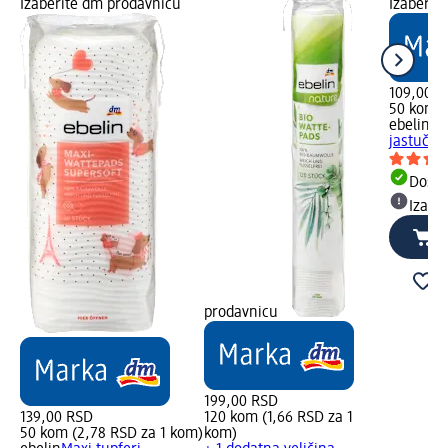
Izaberite dm prodavnicu
Izaberit
109,00 R
50 kom (
ebelin
Ma
jastučić
Dost
Izabe
prodavnicu
199,00 RSD
139,00 RSD
120 kom (1,66 RSD za 1
50 kom (2,78 RSD za 1 kom)
kom)