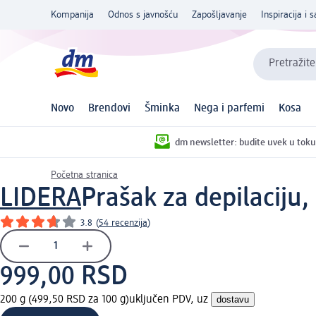
Kompanija
Odnos s javnošću
Zapošljavanje
Inspiracija i s
Pretražite
Novo
Brendovi
Šminka
Nega i parfemi
Kosa
dm newsletter: budite uvek u toku
Početna stranica
LIDERA
Prašak za depilaciju,
3.8
(
54 recenzija
)
999,00 RSD
200 g (499,50 RSD za 100 g)
uključen PDV, uz
dostavu