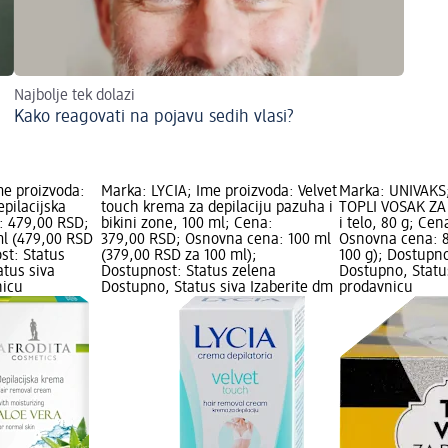
Najbolje tek dolazi
Kako reagovati na pojavu sedih vlasi?
e proizvoda:
Marka: LYCIA; Ime proizvoda: Velvet
Marka: UNIVAKS;
pilacijska
touch krema za depilaciju pazuha i
TOPLI VOSAK ZA 
: 479,00 RSD;
bikini zone, 100 ml; Cena:
i telo, 80 g; Ce
l (479,00 RSD
379,00 RSD; Osnovna cena: 100 ml
Osnovna cena: 8
st: Status
(379,00 RSD za 100 ml);
100 g); Dostupno
atus siva
Dostupnost: Status zelena
Dostupno, Statu
nicu
Dostupno, Status siva Izaberite dm
prodavnicu