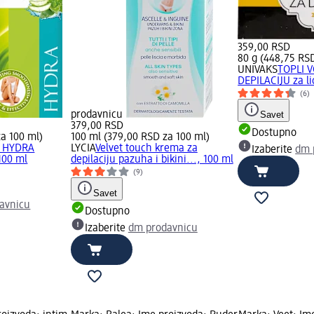
359,00 RSD
80 g (448,75 RSD
UNIVAKS
TOPLI 
DEPILACIJU za lic
(6)
prodavnicu
Savet
379,00 RSD
Dostupno
a 100 ml)
100 ml (379,00 RSD za 100 ml)
A HYDRA
LYCIA
Velvet touch krema za
Izaberite
dm 
100 ml
depilaciju pazuha i bikini..., 100 ml
(9)
Savet
avnicu
Dostupno
Izaberite
dm prodavnicu