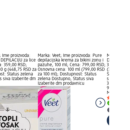
 Ime proizvoda:
Marka: Veet; Ime proizvoda: Pure
Marka: MAJA
DEPILACIJU za lice
depilacijska krema za bikini zonu i
DEPILATOR Z
na: 359,00 RSD;
pazuhe, 100 ml; Cena: 799,00 RSD;
359,00 RSD;
0 g (448,75 RSD za
Osnovna cena: 100 ml (799,00 RSD
(398,89 RSD
st: Status zelena
za 100 ml); Dostupnost: Status
Status zele
s siva Izaberite dm
zelena Dostupno, Status siva
siva Izaber
Izaberite dm prodavnicu
359,00 RSD
90 g (398,8
MAJANA
DEP
Dostupn
Izaberit