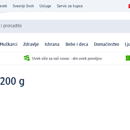
aveti
Svesniji život
Usluge
Servis za kupce
 i pronađite
Muškarci
Zdravlje
Ishrana
Bebe i deca
Domaćinstvo
Lj
Uvek više za vaš novac - dm uvek povoljno
 200 g