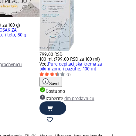
 za 100 g)
VOSAK ZA
e i telo, 80 g
799,00 RSD
100 ml (799,00 RSD za 100 ml)
Veet
Pure depilacijska krema za
prodavnicu
bikini zonu i pazuhe, 100 ml
(8)
Savet
Dostupno
Izaberite
dm prodavnicu