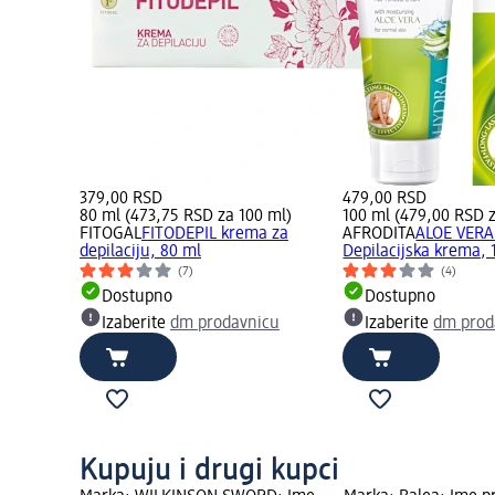
379,00 RSD
479,00 RSD
80 ml (473,75 RSD za 100 ml)
100 ml (479,00 RSD z
FITOGAL
FITODEPIL krema za
AFRODITA
ALOE VER
depilaciju, 80 ml
Depilacijska krema, 
(7)
(4)
Dostupno
Dostupno
Izaberite
dm prodavnicu
Izaberite
dm prod
Kupuju i drugi kupci