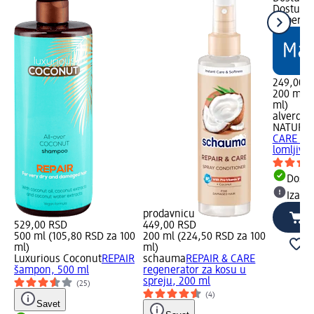
Dostupno
Izaberit
249,00 
200 ml (
ml)
alverde
NATURK
CARE šam
lomljivu 
Dost
Izabe
prodavnicu
529,00 RSD
449,00 RSD
500 ml (105,80 RSD za 100
200 ml (224,50 RSD za 100
ml)
ml)
Luxurious Coconut
REPAIR
schauma
REPAIR & CARE
šampon, 500 ml
regenerator za kosu u
spreju, 200 ml
(25)
(4)
Savet