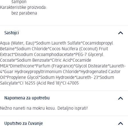
šampon
Karakteristike proizvoda:
bez parabena
Sastojci
Aqua (Water, Eau)*Sodium Laureth Sulfate*Cocamidopropyl
Betaine*Sodium Chloride*Cocos Nucifera (Coconut) Fruit
Extract*Disodium Cocoamphodiacetate*PEG-7 Glyceryl
Cocoate*Sodium Benzoate*Citric Acid*Cocamide
MEA*Dimethicone*Parfum (Fragrance)*Glycol Distearate*Laureth-
4*Guar Hydroxypropyltrimonium Chloride*Hydrogenated Castor
Oil*Propylene Glycol*Sodium Hydroxide*Laureth- 23*Sodium
Salicylate*CI 16255 (Acid Red 18)*CI 47005
Napomena za upotrebu
Nežno naneti na mokru kosu. Detaljno isprati!
Uputstvo za čuvanje