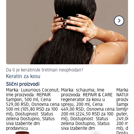
Da li je keratinski tretman neophodan?
Ša
Keratin za kosu
Slični proizvodi
Marka: Luxurious Coconut;
Marka: schauma; Ime
Marka: a
Ime proizvoda: REPAIR
proizvoda: REPAIR & CARE
NATURKO
šampon, 500 ml; Cena:
regenerator za kosu u
proizvod
529,00 RSD; Osnovna cena:
spreju, 200 ml; Cena:
šampon z
500 ml (105,80 RSD za 100
449,00 RSD; Osnovna cena:
lomljivu 
ml); Dostupnost: Status
200 ml (224,50 RSD za 100
puter, 2
zelena Dostupno, Status
ml); Dostupnost: Status
249,00 R
siva Izaberite dm
zelena Dostupno, Status
200 ml (
prodavnicu
siva Izaberite dm
ml); dm 
Dostupno