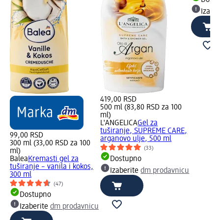
Dost
Izabe
419,00 RSD
500 ml (83,80 RSD za 100
ml)
L'ANGELICA
Gel za
tuširanje, SUPREME CARE,
99,00 RSD
arganovo ulje, 500 ml
300 ml (33,00 RSD za 100
(33)
ml)
Balea
Kremasti gel za
Dostupno
tuširanje – vanila i kokos,
Izaberite
dm prodavnicu
300 ml
(47)
Dostupno
Izaberite
dm prodavnicu