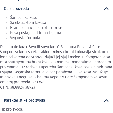
Opis proizvoda
Šampon za kosu
Sa ekstraktom kokosa
Hrani i obnavlja strukturu kose
Kosa postaje hidrirana i sjajna
Veganska formula
Da li imate kovrdžavu ili suvu kosu? Schauma Repair & Care
šampon za kosu sa ekstraktom kokosa hrani i obnavlja strukturu
kose od korena do vrhova, dajući joj sjaj i mekoću. Kompozicija sa
mikronutrijentima hrani kosu vitaminima, mineralima i prirodnim
proteinima. Uz redovnu upotrebu šampona, kosa postaje hidrirana
i sjajna. Veganska formula je bez parabena. Suva kosa zaslužuje
intenzivnu negu sa Schauma Repair & Care šamponom za kosu!
dm broj proizvoda: 2339671
GTIN: 3838824138923
Karakteristike proizvoda
Tip proizvoda: