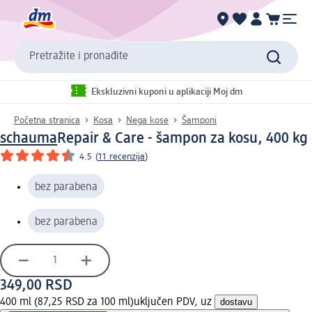
Pretražite i pronađite
Ekskluzivni kuponi u aplikaciji Moj dm
Početna stranica
Kosa
Nega kose
Šamponi
schauma
Repair & Care - šampon za kosu, 400 kg
4.5
(
11 recenzija
)
bez parabena
bez parabena
349,00 RSD
400 ml (87,25 RSD za 100 ml)
uključen PDV, uz
dostavu