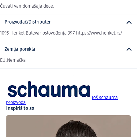
Čuvati van domašaja dece.
Proizvođač/Distributer
1095 Henkel Bulevar oslovođenja 397 https://www.henkel.rs/
Zemlja porekla
EU,Nemačka
Još schauma
proizvoda
Inspirišite se