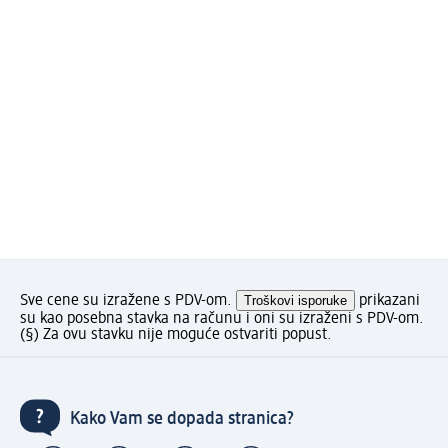
Sve cene su izražene s PDV-om.
Troškovi isporuke
prikazani
su kao posebna stavka na računu i oni su izraženi s PDV-om.
(§) Za ovu stavku nije moguće ostvariti popust.
Kako Vam se dopada stranica?