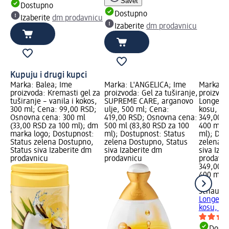
Savet
Dostupno
Dostupno
Izaberite
dm prodavnicu
Izaberite
dm prodavnicu
Kupuju i drugi kupci
Marka: Balea; Ime
Marka: L'ANGELICA; Ime
Marka: 
proizvoda: Kremasti gel za
proizvoda: Gel za tuširanje,
proizvod
tuširanje – vanila i kokos,
SUPREME CARE, arganovo
Longer H
300 ml; Cena: 99,00 RSD;
ulje, 500 ml; Cena:
kosu, 40
Osnovna cena: 300 ml
419,00 RSD; Osnovna cena:
349,00 R
(33,00 RSD za 100 ml); dm
500 ml (83,80 RSD za 100
400 ml (
marka logo; Dostupnost:
ml); Dostupnost: Status
ml); Dos
Status zelena Dostupno,
zelena Dostupno, Status
zelena D
Status siva Izaberite dm
siva Izaberite dm
siva Iza
prodavnicu
prodavnicu
prodavn
349,00 
400 ml (
ml)
schaum
Longer H
kosu, 40