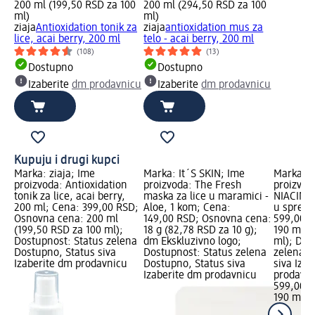
200 ml (199,50 RSD za 100
200 ml (294,50 RSD za 100
ml)
ml)
ziaja
Antioxidation tonik za
ziaja
antioxidation mus za
lice, acai berry, 200 ml
telo - acai berry, 200 ml
(108)
(13)
Dostupno
Dostupno
Izaberite
dm prodavnicu
Izaberite
dm prodavnicu
Kupuju i drugi kupci
Marka: ziaja; Ime
Marka: It´S SKIN; Ime
Marka: z
proizvoda: Antioxidation
proizvoda: The Fresh
proizvod
tonik za lice, acai berry,
maska za lice u maramici -
NIACINAM
200 ml; Cena: 399,00 RSD;
Aloe, 1 kom; Cena:
u spreju
Osnovna cena: 200 ml
149,00 RSD; Osnovna cena:
599,00 R
(199,50 RSD za 100 ml);
18 g (82,78 RSD za 10 g);
190 ml (
Dostupnost: Status zelena
dm Ekskluzivno logo;
ml); Dos
Dostupno, Status siva
Dostupnost: Status zelena
zelena D
Izaberite dm prodavnicu
Dostupno, Status siva
siva Iza
Izaberite dm prodavnicu
prodavn
599,00 
190 ml (
ml)