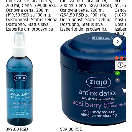
tonik za lice, acai berry,
mus za telo - acai berry,
lice sa 
200 ml; Cena: 399,00 RSD;
200 ml; Cena: 589,00 RSD;
ml; Cena
Osnovna cena: 200 ml
Osnovna cena: 200 ml
Osnovna 
(199,50 RSD za 100 ml);
(294,50 RSD za 100 ml);
(1.070,9
Dostupnost: Status zelena
Dostupnost: Status zelena
Dostupno
Dostupno, Status siva
Dostupno, Status siva
Dostupno
Izaberite dm prodavnicu
Izaberite dm prodavnicu
Izaberit
589,00 
55 ml (1
ml)
ziaja
Mask
sa AHA k
Save
Dost
Izabe
399,00 RSD
589,00 RSD