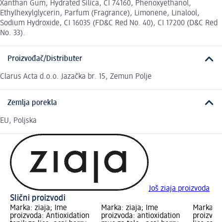
Xanthan Gum, Hydrated Silica, CI 74160, Phenoxyethanol,
Ethylhexylglycerin, Parfum (Fragrance), Limonene, Linalool,
Sodium Hydroxide, CI 16035 (FD&C Red No. 40), CI 17200 (D&C Red
No. 33).
Proizvođač/Distributer
Clarus Acta d.o.o. Jazačka br. 15, Zemun Polje
Zemlja porekla
EU, Poljska
Još ziaja proizvoda
Slični proizvodi
Marka: ziaja; Ime
Marka: ziaja; Ime
Marka: z
proizvoda: Antioxidation
proizvoda: antioxidation
proizvoda