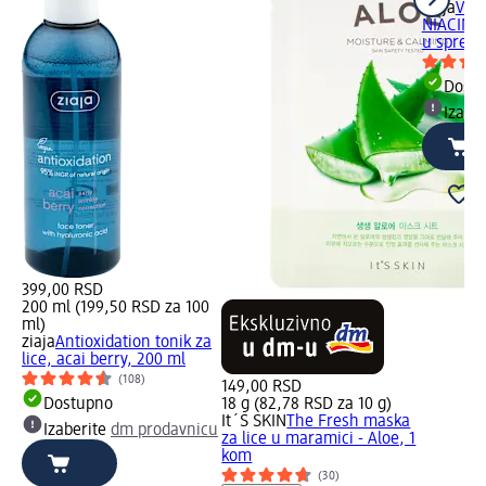
ziaja
VIT
NIACINAM
u spreju
Dost
Izabe
399,00 RSD
200 ml (199,50 RSD za 100
ml)
ziaja
Antioxidation tonik za
lice, acai berry, 200 ml
(108)
149,00 RSD
Dostupno
18 g (82,78 RSD za 10 g)
It´S SKIN
The Fresh maska
Izaberite
dm prodavnicu
za lice u maramici - Aloe, 1
kom
(30)