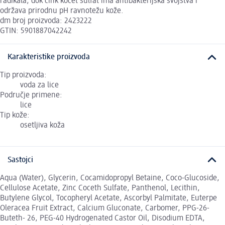
radikala, dok cink kocet sulfat ima antibakterijska svojstva i
održava prirodnu pH ravnotežu kože.
dm broj proizvoda: 2423222
GTIN: 5901887042242
Karakteristike proizvoda
Tip proizvoda:
voda za lice
Područje primene:
lice
Tip kože:
osetljiva koža
Sastojci
Aqua (Water), Glycerin, Cocamidopropyl Betaine, Coco-Glucoside,
Cellulose Acetate, Zinc Coceth Sulfate, Panthenol, Lecithin,
Butylene Glycol, Tocopheryl Acetate, Ascorbyl Palmitate, Euterpe
Oleracea Fruit Extract, Calcium Gluconate, Carbomer, PPG-26-
Buteth- 26, PEG-40 Hydrogenated Castor Oil, Disodium EDTA,