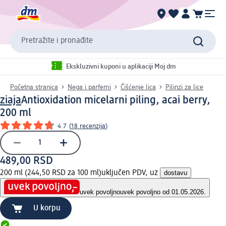
Pretražite i pronađite
Ekskluzivni kuponi u aplikaciji Moj dm
Početna stranica
Nega i parfemi
Čišćenje lica
Pilinzi za lice
ziaja
Antioxidation micelarni piling, acai berry,
200 ml
4.7
(
18 recenzija
)
489,00 RSD
200 ml (244,50 RSD za 100 ml)
uključen PDV, uz
dostavu
uvek povoljno
uvek povoljno od 01.05.2026.
U korpu