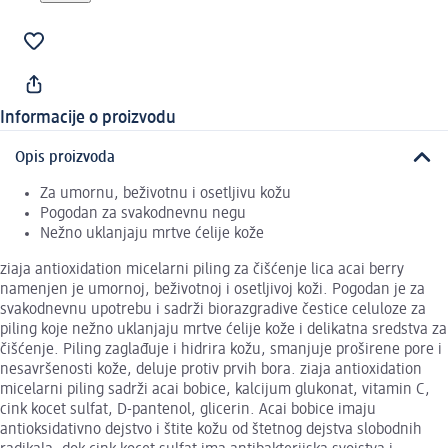
Informacije o proizvodu
Opis proizvoda
Za umornu, beživotnu i osetljivu kožu
Pogodan za svakodnevnu negu
Nežno uklanjaju mrtve ćelije kože
ziaja antioxidation micelarni piling za čišćenje lica acai berry
namenjen je umornoj, beživotnoj i osetljivoj koži. Pogodan je za
svakodnevnu upotrebu i sadrži biorazgradive čestice celuloze za
piling koje nežno uklanjaju mrtve ćelije kože i delikatna sredstva za
čišćenje. Piling zaglađuje i hidrira kožu, smanjuje proširene pore i
nesavršenosti kože, deluje protiv prvih bora. ziaja antioxidation
micelarni piling sadrži acai bobice, kalcijum glukonat, vitamin C,
cink kocet sulfat, D-pantenol, glicerin. Acai bobice imaju
antioksidativno dejstvo i štite kožu od štetnog dejstva slobodnih