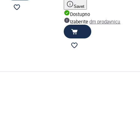
Savet
Dostupno
Izaberite
dm prodavnicu