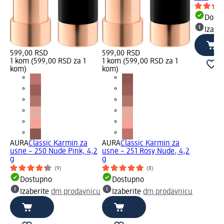
Dost
Izabe
599,00 RSD
599,00 RSD
1 kom (599,00 RSD za 1
1 kom (599,00 RSD za 1
kom)
kom)
AURA
Classic Karmin za
AURA
Classic Karmin za
usne – 250 Nude Pink, 4,2
usne – 251 Rosy Nude, 4,2
g
g
(9)
(8)
Dostupno
Dostupno
Izaberite
dm prodavnicu
Izaberite
dm prodavnicu