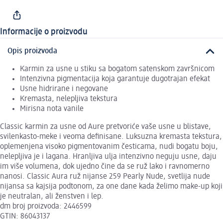
Informacije o proizvodu
Opis proizvoda
Karmin za usne u stiku sa bogatom satenskom završnicom
Intenzivna pigmentacija koja garantuje dugotrajan efekat
Usne hidrirane i negovane
Kremasta, nelepljiva tekstura
Mirisna nota vanile
Classic karmin za usne od Aure pretvoriće vaše usne u blistave,
svilenkasto-meke i veoma definisane. Luksuzna kremasta tekstura,
oplemenjena visoko pigmentovanim česticama, nudi bogatu boju,
nelepljiva je i lagana. Hranljiva ulja intenzivno neguju usne, daju
im više volumena, dok ujedno čine da se ruž lako i ravnomerno
nanosi. Classic Aura ruž nijanse 259 Pearly Nude, svetlija nude
nijansa sa kajsija podtonom, za one dane kada želimo make-up koji
je neutralan, ali ženstven i lep.
dm broj proizvoda: 2446599
GTIN: 86043137