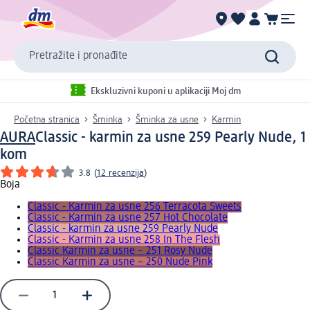
Pretražite i pronađite
Ekskluzivni kuponi u aplikaciji Moj dm
Početna stranica
Šminka
Šminka za usne
Karmin
AURA
Classic - karmin za usne 259 Pearly Nude, 1
kom
3.8
(
12 recenzija
)
Boja
Classic - Karmin za usne 256 Terracota Sweets
Classic - Karmin za usne 257 Hot Chocolate
Classic - karmin za usne 259 Pearly Nude
Classic - Karmin za usne 258 In The Flesh
Classic Karmin za usne – 251 Rosy Nude
Classic Karmin za usne – 250 Nude Pink