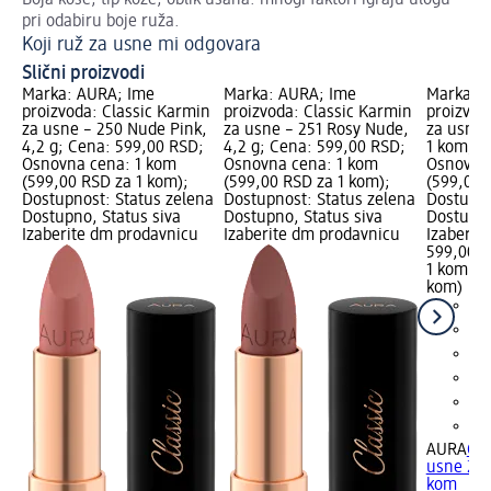
pri odabiru boje ruža.
Šm
Koji ruž za usne mi odgovara
Slični proizvodi
Marka: AURA; Ime
Marka: AURA; Ime
Marka: 
proizvoda: Classic Karmin
proizvoda: Classic Karmin
proizvod
za usne – 250 Nude Pink,
za usne – 251 Rosy Nude,
za usne 
4,2 g; Cena: 599,00 RSD;
4,2 g; Cena: 599,00 RSD;
1 kom; C
Osnovna cena: 1 kom
Osnovna cena: 1 kom
Osnovna
(599,00 RSD za 1 kom);
(599,00 RSD za 1 kom);
(599,00 
Dostupnost: Status zelena
Dostupnost: Status zelena
Dostupno
Dostupno, Status siva
Dostupno, Status siva
Dostupno
Izaberite dm prodavnicu
Izaberite dm prodavnicu
Izaberit
599,00 
1 kom (5
kom)
AURA
Cla
usne 257
kom