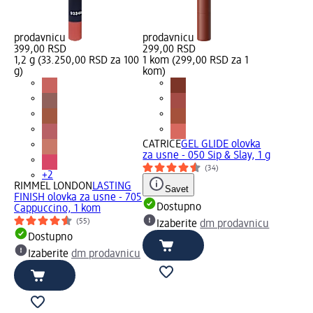
prodavnicu
prodavnicu
399,00 RSD
299,00 RSD
1,2 g (33.250,00 RSD za 100
1 kom (299,00 RSD za 1
g)
kom)
CATRICE
GEL GLIDE olovka
za usne - 050 Sip & Slay, 1 g
(34)
+2
RIMMEL LONDON
LASTING
Savet
FINISH olovka za usne - 705
Dostupno
Cappuccino, 1 kom
(55)
Izaberite
dm prodavnicu
Dostupno
Izaberite
dm prodavnicu