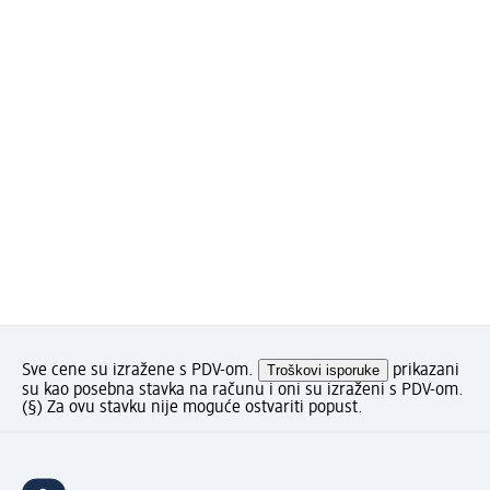
Sve cene su izražene s PDV-om.
Troškovi isporuke
prikazani
su kao posebna stavka na računu i oni su izraženi s PDV-om.
(§) Za ovu stavku nije moguće ostvariti popust.