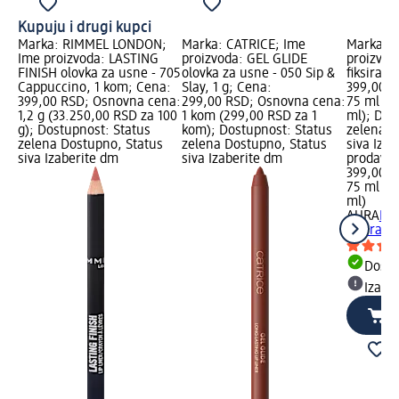
Kupuju i drugi kupci
Marka: RIMMEL LONDON;
Marka: CATRICE; Ime
Marka: 
Ime proizvoda: LASTING
proizvoda: GEL GLIDE
proizvoda
FINISH olovka za usne - 705
olovka za usne - 050 Sip &
fiksiranj
Cappuccino, 1 kom; Cena:
Slay, 1 g; Cena:
399,00 R
399,00 RSD; Osnovna cena:
299,00 RSD; Osnovna cena:
75 ml (5
1,2 g (33.250,00 RSD za 100
1 kom (299,00 RSD za 1
ml); Dos
g); Dostupnost: Status
kom); Dostupnost: Status
zelena D
zelena Dostupno, Status
zelena Dostupno, Status
siva Iza
siva Izaberite dm
siva Izaberite dm
prodavn
399,00 
75 ml (5
ml)
AURA
Fix
fiksiranj
Dost
Izabe