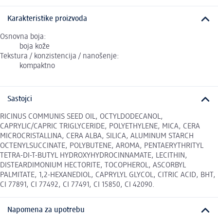
Karakteristike proizvoda
Osnovna boja:
boja kože
Tekstura / konzistencija / nanošenje:
kompaktno
Sastojci
RICINUS COMMUNIS SEED OIL, OCTYLDODECANOL,
CAPRYLIC/CAPRIC TRIGLYCERIDE, POLYETHYLENE, MICA, CERA
MICROCRISTALLINA, CERA ALBA, SILICA, ALUMINUM STARCH
OCTENYLSUCCINATE, POLYBUTENE, AROMA, PENTAERYTHRITYL
TETRA-DI-T-BUTYL HYDROXYHYDROCINNAMATE, LECITHIN,
DISTEARDIMONIUM HECTORITE, TOCOPHEROL, ASCORBYL
PALMITATE, 1,2-HEXANEDIOL, CAPRYLYL GLYCOL, CITRIC ACID, BHT,
CI 77891, CI 77492, CI 77491, CI 15850, CI 42090.
Napomena za upotrebu