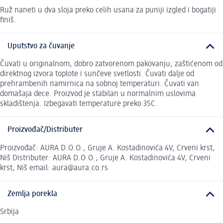
Ruž naneti u dva sloja preko celih usana za puniji izgled i bogatiji
finiš.
Uputstvo za čuvanje
Čuvati u originalnom, dobro zatvorenom pakovanju, zaštićenom od
direktnog izvora toplote i sunčeve svetlosti. Čuvati dalje od
prehrambenih namirnica na sobnoj temperaturi. Čuvati van
domašaja dece. Proizvod je stabilan u normalnim uslovima
skladištenja. Izbegavati temperature preko 35C.
Proizvođač/Distributer
Proizvođač: AURA D.O.O., Gruje A. Kostadinovića 4V, Crveni krst,
Niš Distributer: AURA D.O.O., Gruje A. Kostadinovića 4V, Crveni
krst, Niš email: aura@aura.co.rs
Zemlja porekla
Srbija