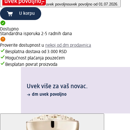
uvek povoljno
uvek povoljno od 01.07.2026.
U korpu
Dostupno
Standardna isporuka 2-5 radnih dana
Proverite dostupnost u
nekoj od dm prodavnica
Besplatna dostava od 3.000 RSD
Mogućnost plaćanja pouzećem
Besplatan povrat proizvoda
Uvek više za vaš novac.
dm uvek povoljno