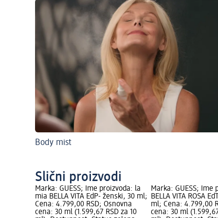
Body mist
Slični proizvodi
Marka: GUESS; Ime proizvoda: la
Marka: GUESS; Ime p
mia BELLA VITA EdP- ženski, 30 ml;
BELLA VITA ROSA EdT 
Cena: 4.799,00 RSD; Osnovna
ml; Cena: 4.799,00
cena: 30 ml (1.599,67 RSD za 10
cena: 30 ml (1.599,6