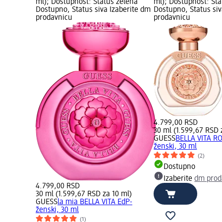
ml); Dostupnost: Status zelena
ml); Dostupnost: Sta
Dostupno, Status siva Izaberite dm
Dostupno, Status siv
prodavnicu
prodavnicu
4.799,00 RSD
30 ml (1.599,67 RSD 
GUESS
BELLA VITA RO
ženski, 30 ml
(2)
Dostupno
Izaberite
dm prod
4.799,00 RSD
30 ml (1.599,67 RSD za 10 ml)
GUESS
la mia BELLA VITA EdP-
ženski, 30 ml
(1)