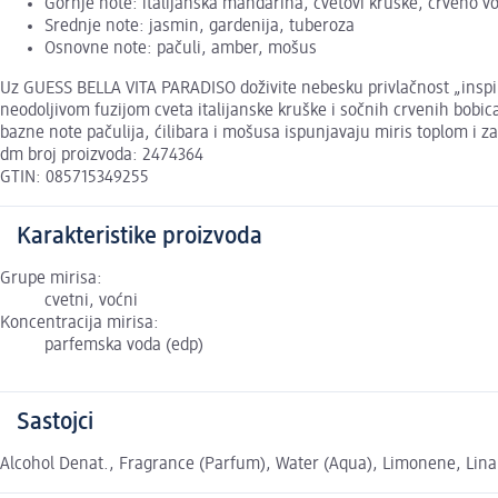
Gornje note: italijanska mandarina, cvetovi kruške, crveno vo
Srednje note: jasmin, gardenija, tuberoza
Osnovne note: pačuli, amber, mošus
Uz GUESS BELLA VITA PARADISO doživite nebesku privlačnost „inspir
neodoljivom fuzijom cveta italijanske kruške i sočnih crvenih bobica
bazne note pačulija, ćilibara i mošusa ispunjavaju miris toplom i zav
dm broj proizvoda: 2474364
GTIN: 085715349255
Karakteristike proizvoda
Grupe mirisa:
cvetni, voćni
Koncentracija mirisa:
parfemska voda (edp)
Sastojci
Alcohol Denat., Fragrance (Parfum), Water (Aqua), Limonene, Linalo