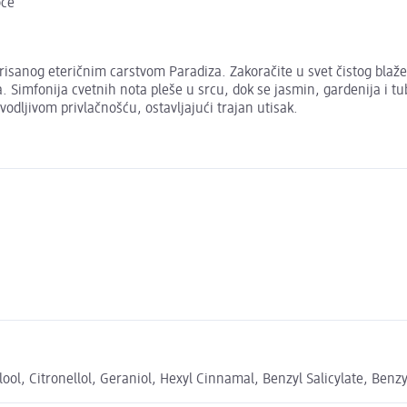
će
isanog eteričnim carstvom Paradiza. Zakoračite u svet čistog blaže
. Simfonija cvetnih nota pleše u srcu, dok se jasmin, gardenija i tub
odljivom privlačnošću, ostavljajući trajan utisak.
ol, Citronellol, Geraniol, Hexyl Cinnamal, Benzyl Salicylate, Benz