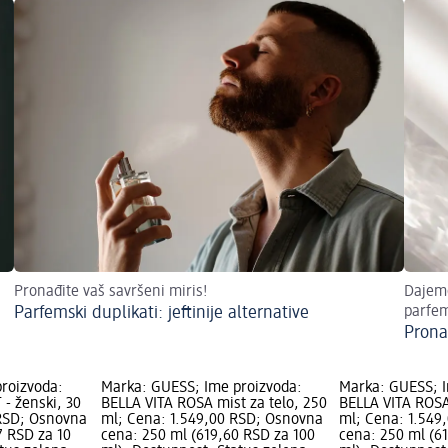
Pronađite vaš savršeni miris!
Dajemo
Parfemski duplikati: jeftinije alternative
parfem
Prona
roizvoda:
Marka: GUESS; Ime proizvoda:
Marka: GUESS; I
- ženski, 30
BELLA VITA ROSA mist za telo, 250
BELLA VITA ROSA
 RSD; Osnovna
ml; Cena: 1.549,00 RSD; Osnovna
ml; Cena: 1.549
7 RSD za 10
cena: 250 ml (619,60 RSD za 100
cena: 250 ml (6