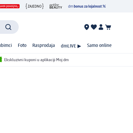
ubimci
Foto
Rasprodaja
Samo online
dmLIVE ▶
Ekskluzivni kuponi u aplikaciji Moj dm