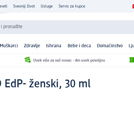
aveti
Svesniji život
Usluge
Servis za kupce
 i pronađite
Muškarci
Zdravlje
Ishrana
Bebe i deca
Domaćinstvo
Lj
Uvek više za vaš novac - dm uvek povoljno
EdP- ženski, 30 ml