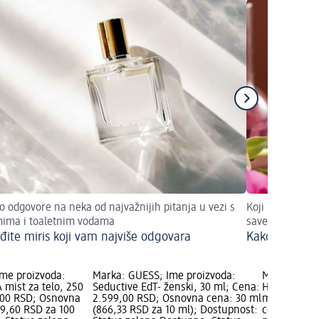
 odgovore na neka od najvažnijih pitanja u vezi s
Koji miris pobo
ima i toaletnim vodama
savete pronaći 
đite miris koji vam najviše odgovara
Kako mirisi u
me proizvoda:
Marka: GUESS; Ime proizvoda:
Marka: B.U.
 mist za telo, 250
Seductive EdT- ženski, 30 ml; Cena:
HIDDEN PARA
,00 RSD; Osnovna
2.599,00 RSD; Osnovna cena: 30 ml
ml; Cena: 1
19,60 RSD za 100
(866,33 RSD za 10 ml); Dostupnost:
cena: 50 ml