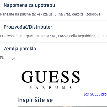
Napomena za upotrebu
Nanesite na pulsne tačke - iza ušiju, na vrat, dekolte i zglobove.
Proizvođač/Distributer
Proizvođač: Interparfums Italia SRL, Piazza della Repubblica, 6, 50
Zemlja porekla
EU, Italija
Još GUESS pro
Inspirišite se