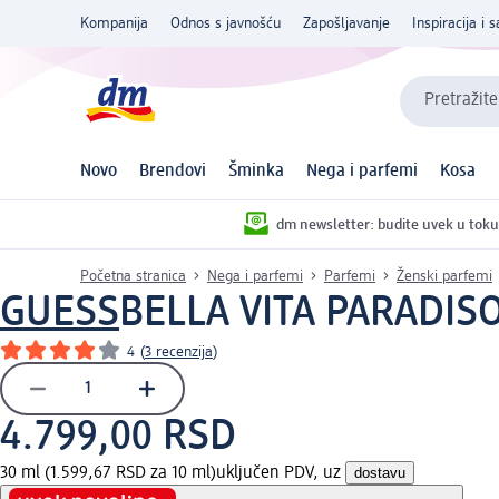
Kompanija
Odnos s javnošću
Zapošljavanje
Inspiracija i s
Pretražite
Novo
Brendovi
Šminka
Nega i parfemi
Kosa
dm newsletter: budite uvek u toku
Početna stranica
Nega i parfemi
Parfemi
Ženski parfemi
GUESS
BELLA VITA PARADISO 
4
(
3 recenzija
)
4.799,00 RSD
30 ml (1.599,67 RSD za 10 ml)
uključen PDV, uz
dostavu