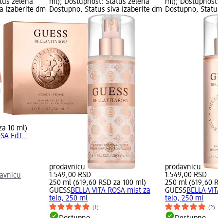
tus zelena
ml); Dostupnost: Status zelena
ml); Dostupnost
a Izaberite dm
Dostupno, Status siva Izaberite dm
Dostupno, Statu
za 10 ml)
SA EdT -
prodavnicu
prodavnicu
1.549,00 RSD
1.549,00 RSD
avnicu
250 ml (619,60 RSD za 100 ml)
250 ml (619,60 
GUESS
BELLA VITA ROSA mist za
GUESS
BELLA VIT
telo, 250 ml
telo, 250 ml
(1)
(2)