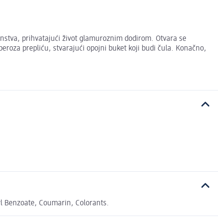
nstva, prihvatajući život glamuroznim dodirom. Otvara se
eroza prepliću, stvarajući opojni buket koji budi čula. Konačno,
yl Benzoate, Coumarin, Colorants.