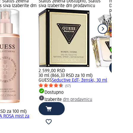
: Status zelena
Status zelena Dostupno, Status
ml); Dostup
s siva Izaberite dm
siva Izaberite dm prodavnicu
Dostupno, S
prodavnicu
1.249,00 RS
50 ml (2.49
B.U.
HIDDEN 
50 ml
Savet
Dostupn
Izaberit
2.599,00 RSD
30 ml (866,33 RSD za 10 ml)
GUESS
Seductive EdT- ženski, 30 ml
(57)
Dostupno
Izaberite
dm prodavnicu
RSD za 100 ml)
A ROSA mist za