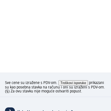
Sve cene su izražene s PDV-om.
Troškovi isporuke
prikazani
su kao posebna stavka na računu i oni su izraženi s PDV-om.
(§) Za ovu stavku nije moguće ostvariti popust.