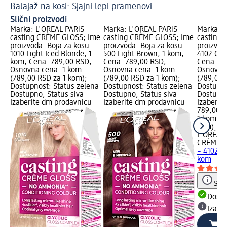
Balajaž na kosi: Sjajni lepi pramenovi
Slični proizvodi
Marka: L'ORÉAL PARiS
Marka: L'ORÉAL PARiS
Marka: L
casting CRÈME GLOSS; Ime
casting CRÈME GLOSS; Ime
casting
proizvoda: Boja za kosu –
proizvoda: Boja za kosu -
proizvod
1010 Light Iced Blonde, 1
500 Light Brown, 1 kom;
4102 Coo
kom; Cena: 789,00 RSD;
Cena: 789,00 RSD;
Cena: 78
Osnovna cena: 1 kom
Osnovna cena: 1 kom
Osnovna
(789,00 RSD za 1 kom);
(789,00 RSD za 1 kom);
(789,00 
Dostupnost: Status zelena
Dostupnost: Status zelena
Dostupno
Dostupno, Status siva
Dostupno, Status siva
Dostupno
Izaberite dm prodavnicu
Izaberite dm prodavnicu
Izaberit
789,00 
1 kom (7
kom)
L'ORÉAL 
CRÈME G
– 4102 C
kom
Save
Dost
Izabe