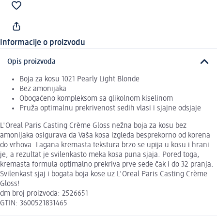
Informacije o proizvodu
Opis proizvoda
Boja za kosu 1021 Pearly Light Blonde
Bez amonijaka
Obogaćeno kompleksom sa glikolnom kiselinom
Pruža optimalnu prekrivenost sedih vlasi i sjajne odsjaje
L'Oreal Paris Casting Crème Gloss nežna boja za kosu bez
amonijaka osigurava da Vaša kosa izgleda besprekorno od korena
do vrhova. Lagana kremasta tekstura brzo se upija u kosu i hrani
je, a rezultat je svilenkasto meka kosa puna sjaja. Pored toga,
kremasta formula optimalno prekriva prve sede čak i do 32 pranja.
Svilenkast sjaj i bogata boja kose uz L'Oreal Paris Casting Crème
Gloss!
dm broj proizvoda: 2526651
GTIN: 3600521831465