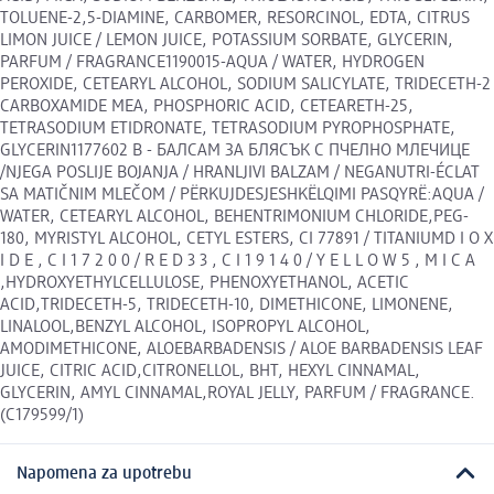
TOLUENE-2,5-DIAMINE, CARBOMER, RESORCINOL, EDTA, CITRUS
LIMON JUICE / LEMON JUICE, POTASSIUM SORBATE, GLYCERIN,
PARFUM / FRAGRANCE1190015-AQUA / WATER, HYDROGEN
PEROXIDE, CETEARYL ALCOHOL, SODIUM SALICYLATE, TRIDECETH-2
CARBOXAMIDE MEA, PHOSPHORIC ACID, CETEARETH-25,
TETRASODIUM ETIDRONATE, TETRASODIUM PYROPHOSPHATE,
GLYCERIN1177602 B - БАЛСАМ ЗА БЛЯСЪК С ПЧЕЛНО МЛЕЧИЦЕ
/NJEGA POSLIJE BOJANJA / HRANLJIVI BALZAM / NEGANUTRI-ÉCLAT
SA MATIČNIM MLEČOM / PËRKUJDESJESHKËLQIMI PASQYRË:AQUA /
WATER, CETEARYL ALCOHOL, BEHENTRIMONIUM CHLORIDE,PEG-
180, MYRISTYL ALCOHOL, CETYL ESTERS, CI 77891 / TITANIUMD I O X
I D E , C I 1 7 2 0 0 / R E D 3 3 , C I 1 9 1 4 0 / Y E L L O W 5 , M I C A
,HYDROXYETHYLCELLULOSE, PHENOXYETHANOL, ACETIC
ACID,TRIDECETH-5, TRIDECETH-10, DIMETHICONE, LIMONENE,
LINALOOL,BENZYL ALCOHOL, ISOPROPYL ALCOHOL,
AMODIMETHICONE, ALOEBARBADENSIS / ALOE BARBADENSIS LEAF
JUICE, CITRIC ACID,CITRONELLOL, BHT, HEXYL CINNAMAL,
GLYCERIN, AMYL CINNAMAL,ROYAL JELLY, PARFUM / FRAGRANCE.
(C179599/1)
Napomena za upotrebu