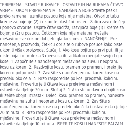
"PRIPREMA - STAVITE RUKAVICE I OSTAVITE IH NA RUKAMA ČITAVO
VREME TOKOM PRIPREMANJA I NANOŠENJA BOJE Stavite peškir
preko ramena i uzmite posudu koja nije metalna. Otvorite tubu
kreme za bojenje (2) i uklonite plastični prsten. Zatim zavrnite čep
i ponovo otvorite. Uspite čitav sadržaj razvijača boje (1) i kreme za
bojenje (2) u posudu. Četkicom koja nije metalna mešajte
mešavinu sve dok ne dobijete glatku smesu. NANOŠENJE - Pre
nanošenja proizvoda, četkicu obrišite o rubove posude kako biste
uklonili višak proizvoda. Slučaj 1. Ako kosu bojite po prvi put, ili je
niste bojali u protekla 3 meeseca ili radikalno menjate svoju boju
kose: 1. Započnite s nanošenjem mešavine na suvu i neopranu
kosu uz koren. 2. Razdvojite kosu, pramen po pramen, i prekrijte
koren u potpunosti. 3. Završite s nanošenjem na koren kose na
predelu oko čela. 4. Brzo rasporedite po kosi preostalu količinu
mešavine. Proverite je li čitava kosa prekrivena mešavinom i
ostavite da djeluje 30 min. Slučaj 2. 1. Ako ste nedavno obojili kosu
ili želite obojiti izrastak: Deleći kosu pramen po pramen, nanesite
mešavinu na suhu i neopranu kosu uz koren. 2. Završite s
nanošenjem na koren kose na predelu oko čela i ostavite da djeluje
20 minuta. 3. Brzo rasporedite po kosi preostalu količinu
mješavine. Proverite je li čitava kosa prekrivena mešavinom i
ostavite da djeluje 10 minuta. ISPERITE KOSU I NANESITE BALZAM -