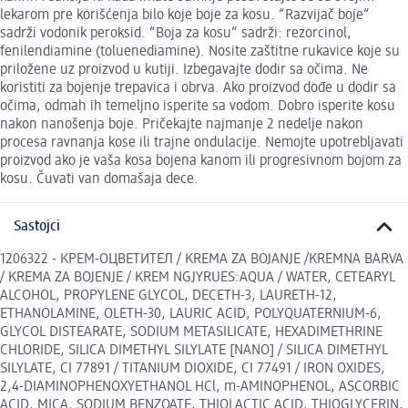
lekarom pre korišćenja bilo koje boje za kosu. “Razvijač boje“
sadrži vodonik peroksid. “Boja za kosu“ sadrži: rezorcinol,
fenilendiamine (toluenediamine). Nosite zaštitne rukavice koje su
priložene uz proizvod u kutiji. Izbegavajte dodir sa očima. Ne
koristiti za bojenje trepavica i obrva. Ako proizvod dođe u dodir sa
očima, odmah ih temeljno isperite sa vodom. Dobro isperite kosu
nakon nanošenja boje. Pričekajte najmanje 2 nedelje nakon
procesa ravnanja kose ili trajne ondulacije. Nemojte upotrebljavati
proizvod ako je vaša kosa bojena kanom ili progresivnom bojom za
kosu. Čuvati van domašaja dece.
Sastojci
1206322 - КРЕМ-ОЦВЕТИТЕЛ / KREMA ZA BOJANJE /KREMNA BARVA
/ KREMA ZA BOJENJE / KREM NGJYRUES:AQUA / WATER, CETEARYL
ALCOHOL, PROPYLENE GLYCOL, DECETH-3, LAURETH-12,
ETHANOLAMINE, OLETH-30, LAURIC ACID, POLYQUATERNIUM-6,
GLYCOL DISTEARATE, SODIUM METASILICATE, HEXADIMETHRINE
CHLORIDE, SILICA DIMETHYL SILYLATE [NANO] / SILICA DIMETHYL
SILYLATE, CI 77891 / TITANIUM DIOXIDE, CI 77491 / IRON OXIDES,
2,4-DIAMINOPHENOXYETHANOL HCl, m-AMINOPHENOL, ASCORBIC
ACID, MICA, SODIUM BENZOATE, THIOLACTIC ACID, THIOGLYCERIN,