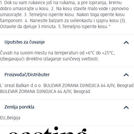
1. Dok su vam rukavice još na rukama, a pre ispiranja, kremu
dobro umasirajte u kosu. 2. Na kosu stavite malo vode i ponovno
umasirajte. 3. Temeljno isperite kosu. Nakon toga operite kosu
šamponom. 4. Nanesite balzam za svilenkastu i sjajnu kosu (3).
Ostavite da djeluje 3 minuta. 5.Temeljno isperite kosu."
Uputstvo za čuvanje
Čuvati na suvom mestu na temperaturi od +6°C do +25°C,
izbegavajući direktno izlaganje sunčevoj svetlosti.
Proizvođač/Distributer
L`oreal Balkan d.o.o. BULEVAR ZORANA DJINDJICA 64 A/IV, Beograd
BULEVAR ZORANA DJINDJICA 64 A/IV, Beograd
Zemlja porekla
EU,Belgija