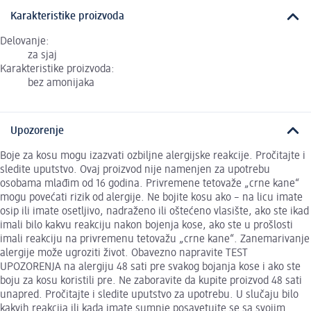
Karakteristike proizvoda
Delovanje:
za sjaj
Karakteristike proizvoda:
bez amonijaka
Upozorenje
Boje za kosu mogu izazvati ozbiljne alergijske reakcije. Pročitajte i
sledite uputstvo. Ovaj proizvod nije namenjen za upotrebu
osobama mlađim od 16 godina. Privremene tetovaže „crne kane“
mogu povećati rizik od alergije. Ne bojite kosu ako – na licu imate
osip ili imate osetljivo, nadraženo ili oštećeno vlasište, ako ste ikad
imali bilo kakvu reakciju nakon bojenja kose, ako ste u prošlosti
imali reakciju na privremenu tetovažu „crne kane“. Zanemarivanje
alergije može ugroziti život. Obavezno napravite TEST
UPOZORENJA na alergiju 48 sati pre svakog bojanja kose i ako ste
boju za kosu koristili pre. Ne zaboravite da kupite proizvod 48 sati
unapred. Pročitajte i sledite uputstvo za upotrebu. U slučaju bilo
kakvih reakcija ili kada imate sumnje posavetujte se sa svojim