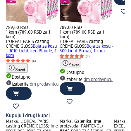
789,00 RSD
789,00 RSD
1 kom (789,00 RSD za 1
1 kom (789,00 RSD za 1
kom)
kom)
L'ORÉAL PARiS casting
L'ORÉAL PARiS casting
CRÈME GLOSS
Boja za kosu
CRÈME GLOSS
Boja za kosu -
– 1010 Light Iced Blonde, 1
500 Light Brown, 1 kom
kom
(9)
(6)
Savet
Savet
Dostupno
Dostupno
Izaberite
dm prodavnicu
Izaberite
dm prodavnicu
Kupuju i drugi kupci
Marka: L'ORÉAL PARiS
Marka: Galenika; Ime
Marka: L
casting CRÈME GLOSS; Ime
proizvoda: PANTENOL+
EXCELLE
proizvoda: Boja za kosu –
B3HA pena za čišćenje lica,
proizvoda