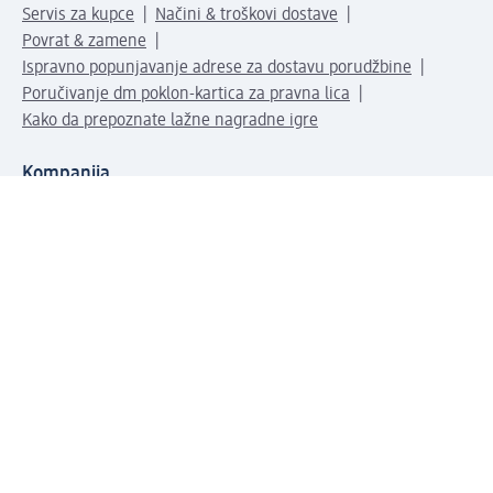
Servis za kupce
Načini & troškovi dostave
Povrat & zamene
Ispravno popunjavanje adrese za dostavu porudžbine
Poručivanje dm poklon-kartica za pravna lica
Kako da prepoznate lažne nagradne igre
Kompanija
O nama
Društvena odgovornost
Posao
Odnos s javnošću
dm asortiman
Usluge u dm prodavnicama
dm svet
Načini plaćanja