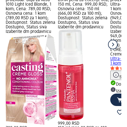
1010 Light Iced Blonde, 1
150 ml; Cena: 999,00 RSD;
Ultra-Li
kom; Cena: 789,00 RSD;
Osnovna cena: 150 ml
1 kom; C
Osnovna cena: 1 kom
(666,00 RSD za 100 ml);
Osnovna
(789,00 RSD za 1 kom);
Dostupnost: Status zelena
(949,00 
Dostupnost: Status zelena
Dostupno, Status siva
Dostupno
Dostupno, Status siva
Izaberite dm prodavnicu
Dostupno
Izaberite dm prodavnicu
Izaberit
949,00 
1 kom (9
kom)
L'ORÉAL
Creme
Bo
Ultra-Li
1 kom
Save
Dost
Izabe
999,00 RSD