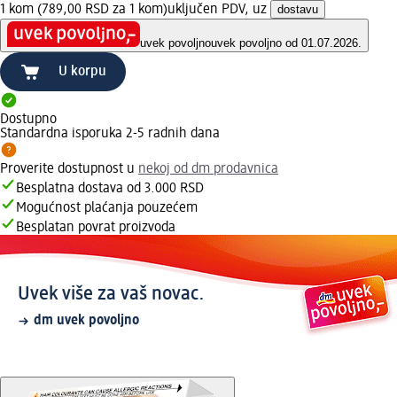
1 kom (789,00 RSD za 1 kom)
uključen PDV, uz
dostavu
uvek povoljno
uvek povoljno od 01.07.2026.
U korpu
Dostupno
Standardna isporuka 2-5 radnih dana
Proverite dostupnost u
nekoj od dm prodavnica
Besplatna dostava od 3.000 RSD
Mogućnost plaćanja pouzećem
Besplatan povrat proizvoda
Uvek više za vaš novac.
dm uvek povoljno