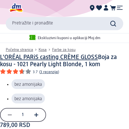
Pretražite i pronađite
Ekskluzivni kuponi u aplikaciji Moj dm
Početna stranica
Kosa
Farbe za kosu
L'ORÉAL PARiS casting CRÈME GLOSS
Boja za
kosu - 1021 Pearly Light Blonde, 1 kom
3.7
(
3 recenzija
)
bez amonijaka
bez amonijaka
789,00 RSD