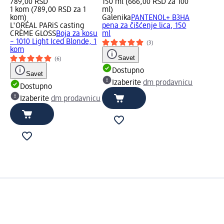
789,00 RSD
150 ml (666,00 RSD za 100
1 kom (789,00 RSD za 1
ml)
kom)
Galenika
PANTENOL+ B3HA
L'ORÉAL PARiS casting
pena za čišćenje lica, 150
CRÈME GLOSS
Boja za kosu
ml
– 1010 Light Iced Blonde, 1
(3)
kom
Savet
(6)
Dostupno
Savet
Izaberite
dm prodavnicu
Dostupno
Izaberite
dm prodavnicu