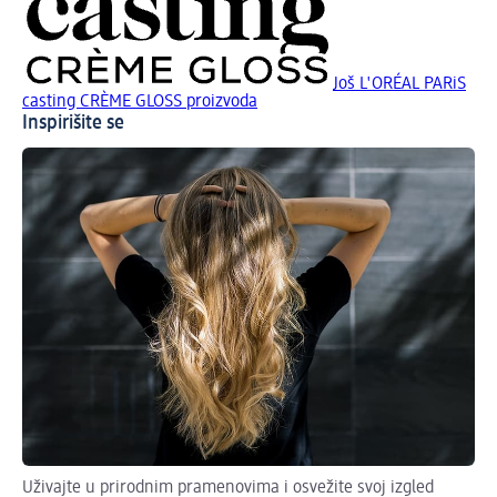
Još L'ORÉAL PARiS
casting CRÈME GLOSS proizvoda
Inspirišite se
Uživajte u prirodnim pramenovima i osvežite svoj izgled