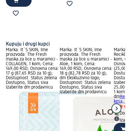
Kupuju i drugi kupci
Marka: It´S SKIN; Ime
Marka: It´S SKIN; Ime
Marka: d
proizvoda: The Fresh
proizvoda: The Fresh
Reciklir
maska za lice u maramici -
maska za lice u maramici -
kom; Cen
COLLAGEN, 1 kom; Cena:
Aloe, 1 kom; Cena:
Osnovna
149,00 RSD; Osnovna cena:
149,00 RSD; Osnovna cena:
(25,00 R
17 g (87,65 RSD za 10 g);
18 g (82,78 RSD za 10 g);
Dostupno
Dostupnost: Status zelena
dm Ekskluzivno logo;
Dostupno
Dostupno, Status siva
Dostupnost: Status zelena
Izaberit
Izaberite dm prodavnicu
Dostupno, Status siva
25,00 R
Izaberite dm prodavnicu
1 kom (2
dm
Recik
kesa, 1 
Dost
Izabe