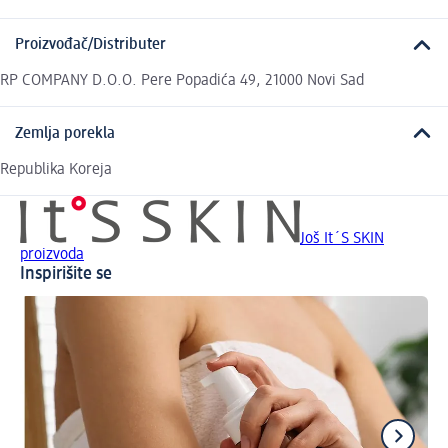
Proizvođač/Distributer
RP COMPANY D.O.O. Pere Popadića 49, 21000 Novi Sad
Zemlja porekla
Republika Koreja
Još It´S SKIN
proizvoda
Inspirišite se