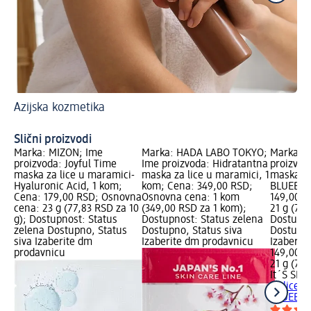
Azijska kozmetika
Uni
Ni
Slični proizvodi
Marka: MIZON; Ime
Marka: HADA LABO TOKYO;
Marka: I
proizvoda: Joyful Time
Ime proizvoda: Hidratantna
proizvod
maska za lice u maramici-
maska za lice u maramici, 1
maska za
Hyaluronic Acid, 1 kom;
kom; Cena: 349,00 RSD;
BLUEBER
Cena: 179,00 RSD; Osnovna
Osnovna cena: 1 kom
149,00 R
cena: 23 g (77,83 RSD za 10
(349,00 RSD za 1 kom);
21 g (70,
g); Dostupnost: Status
Dostupnost: Status zelena
Dostupno
zelena Dostupno, Status
Dostupno, Status siva
Dostupno
siva Izaberite dm
Izaberite dm prodavnicu
Izaberit
prodavnicu
149,00 R
21 g (70,
It´S SKI
za lice u
BLUEBER