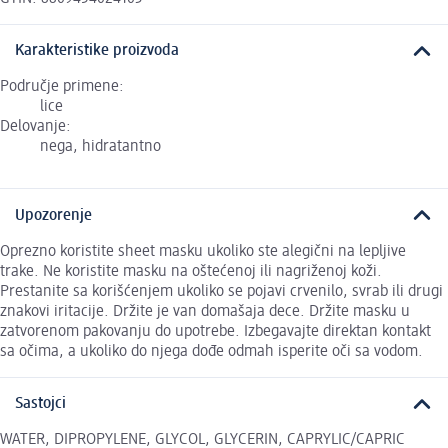
Karakteristike proizvoda
Područje primene:
lice
Delovanje:
nega, hidratantno
Upozorenje
Oprezno koristite sheet masku ukoliko ste alegični na lepljive
trake. Ne koristite masku na oštećenoj ili nagriženoj koži.
Prestanite sa korišćenjem ukoliko se pojavi crvenilo, svrab ili drugi
znakovi iritacije. Držite je van domašaja dece. Držite masku u
zatvorenom pakovanju do upotrebe. Izbegavajte direktan kontakt
sa očima, a ukoliko do njega dođe odmah isperite oči sa vodom.
Sastojci
WATER, DIPROPYLENE, GLYCOL, GLYCERIN, CAPRYLIC/CAPRIC