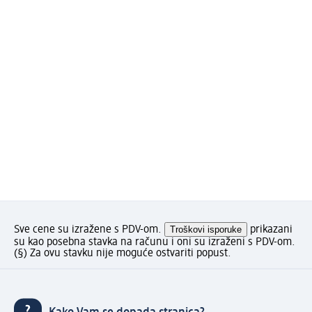
Sve cene su izražene s PDV-om.
Troškovi isporuke
prikazani
su kao posebna stavka na računu i oni su izraženi s PDV-om.
(§) Za ovu stavku nije moguće ostvariti popust.