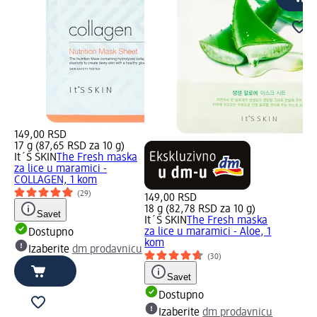
149,00 RSD
17 g (87,65 RSD za 10 g)
It´S SKIN
The Fresh maska
za lice u maramici -
COLLAGEN, 1 kom
(29)
149,00 RSD
18 g (82,78 RSD za 10 g)
Savet
It´S SKIN
The Fresh maska
za lice u maramici - Aloe, 1
Dostupno
kom
Izaberite
dm prodavnicu
(30)
Savet
Dostupno
Izaberite
dm prodavnicu