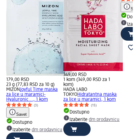
Save
Dost
Izabe
349,00 RSD
179,00 RSD
1 kom (349,00 RSD za 1
23 g (77,83 RSD za 10 g)
kom)
MIZON
Joyful Time maska
HADA LABO
za lice u maramici-
TOKYO
Hidratantna maska
Hyaluronic..., 1 kom
za lice u maramici, 1 kom
(3)
(15)
Dostupno
Savet
Izaberite
dm prodavnicu
Dostupno
Izaberite
dm prodavnicu