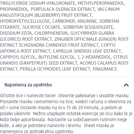
TRIGLYCERIDE SODIUM HYALURONATE, METHYLPEROPANEDIOL,
PROPANEDIOL, PORTULACA OLERACEA EXTRACT, VACCINIUM
ANGUSTIFOLIUM (BLUEBERRY) FRUIT EXTRACT,
HYDROXYETYLCELLULOSE, CARBOMER, ARGININE, SORBITAN
STEARATE, SUCROSE COCOATE, SORBITAN SESQUIOLEATE,
DISODIUM EDTA, CHLORPHENESIN, GLYCYRRHIZA GLABRA
(LICORICE) ROOT EXTRACT, ZINGIBER OFFICINALE (GINGER) ROOT
EXTRACT SCHIZANDRA CHINENSIS FRUIT EXTRACT, COPTIS
JAPONICA ROOT EXTRACT, CAMELLIA SINENSIS LEAF EXTRACT,
CAPRYLYL GLYCOL, BUTYLENE GLYCOL, 1, 2-HEXANEDIOL, CITRUS
GRANDIS (GRAPEFRUIT) SEED EXTRACT, ACORUS CALAMUS ROOT
EXTRACT, PERILLA OCYMOIDES LEAF EXTRACT, FRAGRANCE.
Napomena za upotrebu
Očistite lice i nanesite toner. Otvorite pakovanje i izvadite masku.
Postavite masku ravnomerno na lice, vodeći računa o otvorima za
oči i usne Ostavite masku na licu 15 do 20 minuta, a potom je
polako uklonite. Nežno utapkajte ostatak esencije po licu kako bi je
koža bolje apsorbovala. Nastavite sa uobičajenom rutinom nege
kože, a ako je potrebno nanesite i kremu. Sheet maska je
namenjena za jednokratnu upotrebu.