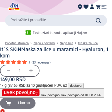
Pretražite i pronađite
Ekskluzivni kuponi u aplikaciji Moj dm
Početna stranica
Nega i parfemi
Nega lica
Maske za lice
It´S SKIN
Maska za lice u maramici - Hyaluron, 1
kom
5
(
23 recenzija
)
149,00 RSD
17 g (87,65 RSD za 10 g)
uključen PDV, uz
dostavu
uvek povoljno
uvek povoljno od 01.08.2026.
U korpu