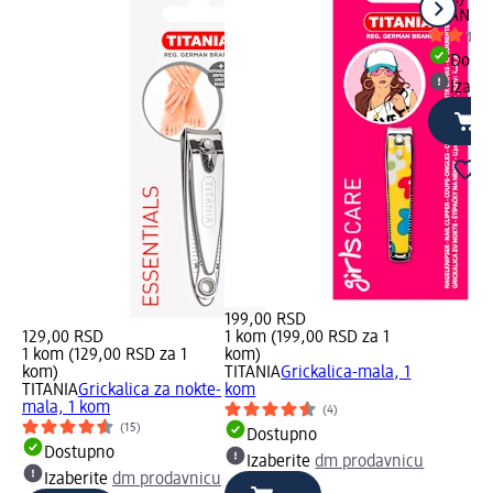
TITANIA
M
Dost
Izabe
199,00 RSD
129,00 RSD
1 kom (199,00 RSD za 1
1 kom (129,00 RSD za 1
kom)
kom)
TITANIA
Grickalica-mala, 1
TITANIA
Grickalica za nokte-
kom
mala, 1 kom
(4)
(15)
Dostupno
Dostupno
Izaberite
dm prodavnicu
Izaberite
dm prodavnicu