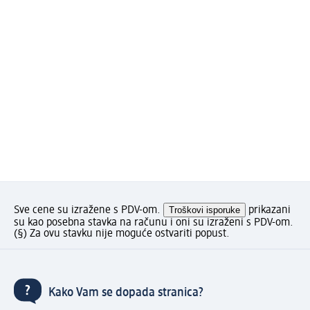
Sve cene su izražene s PDV-om.
Troškovi isporuke
prikazani
su kao posebna stavka na računu i oni su izraženi s PDV-om.
(§) Za ovu stavku nije moguće ostvariti popust.
Kako Vam se dopada stranica?