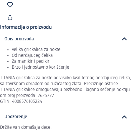
Informacije o proizvodu
Opis proizvoda
Velika grickalica za nokte
Od nerđajućeg čelika
Za manikir i pedikir
Brzo i jednostavno korišćenje
TITANIA grickalica za nokte od visoko kvalitetnog nerđajućeg čelika,
sa završnom obradom od ružičastog zlata. Preciznije oštrice
TITANIA grickalice omogućavaju bezbedno I lagano sečenje noktiju.
dm broj proizvoda: 2625777
GTIN: 4008576105224
Upozorenje
Držite van domašaja dece.