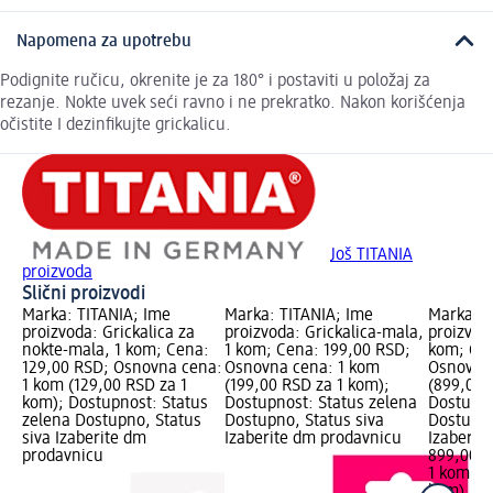
Napomena za upotrebu
Podignite ručicu, okrenite je za 180° i postaviti u položaj za
rezanje. Nokte uvek seći ravno i ne prekratko. Nakon korišćenja
očistite I dezinfikujte grickalicu.
Još TITANIA
proizvoda
Slični proizvodi
Marka: TITANIA; Ime
Marka: TITANIA; Ime
Marka: T
proizvoda: Grickalica za
proizvoda: Grickalica-mala,
proizvod
nokte-mala, 1 kom; Cena:
1 kom; Cena: 199,00 RSD;
kom; Cen
129,00 RSD; Osnovna cena:
Osnovna cena: 1 kom
Osnovna
1 kom (129,00 RSD za 1
(199,00 RSD za 1 kom);
(899,00 
kom); Dostupnost: Status
Dostupnost: Status zelena
Dostupno
zelena Dostupno, Status
Dostupno, Status siva
Dostupno
siva Izaberite dm
Izaberite dm prodavnicu
Izaberit
prodavnicu
899,00 
1 kom (8
kom)