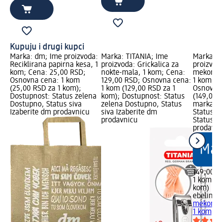
Kupuju i drugi kupci
Marka: dm; Ime proizvoda:
Marka: TITANIA; Ime
Marka: e
Reciklirana papirna kesa, 1
proizvoda: Grickalica za
proizvod
kom; Cena: 25,00 RSD;
nokte-mala, 1 kom; Cena:
mekom dr
Osnovna cena: 1 kom
129,00 RSD; Osnovna cena:
1 kom; C
(25,00 RSD za 1 kom);
1 kom (129,00 RSD za 1
Osnovna
Dostupnost: Status zelena
kom); Dostupnost: Status
(149,00 
Dostupno, Status siva
zelena Dostupno, Status
marka lo
Izaberite dm prodavnicu
siva Izaberite dm
Status z
prodavnicu
Status s
prodavn
149,00 R
1 kom (1
kom)
ebelin
Ko
mekom dr
1 kom