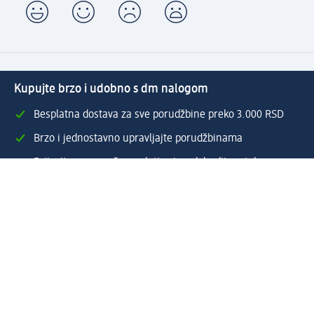
Kupujte brzo i udobno s dm nalogom
Besplatna dostava za sve porudžbine preko 3.000 RSD
Brzo i jednostavno upravljajte porudžbinama
Prijavite se za naš newsletter i uvek budite u toku sa
svim aktuelnostima
Napravite dm nalog
Pomoć
Servis za kupce
Načini & troškovi dostave