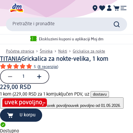
Pretražite i pronađite
Ekskluzivni kuponi u aplikaciji Moj dm
Početna stranica
Šminka
Nokti
Grickalice za nokte
TITANIA
Grickalica za nokte-velika, 1 kom
5
(
8 recenzija
)
229,00 RSD
1 kom (229,00 RSD za 1 kom)
uključen PDV, uz
dostavu
uvek povoljno
uvek povoljno od 01.05.2026.
U korpu
Dostupno