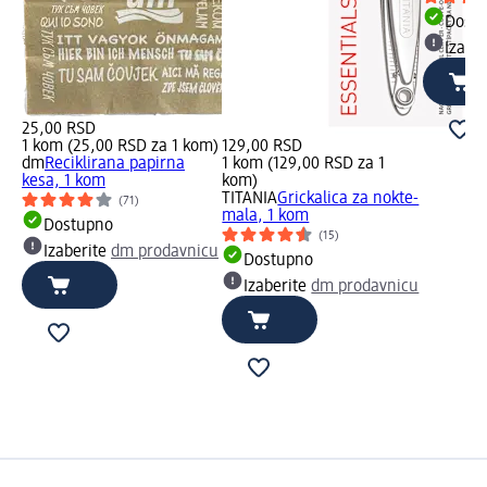
Dost
Izabe
25,00 RSD
1 kom (25,00 RSD za 1 kom)
129,00 RSD
dm
Reciklirana papirna
1 kom (129,00 RSD za 1
kesa, 1 kom
kom)
TITANIA
Grickalica za nokte-
(71)
mala, 1 kom
Dostupno
(15)
Izaberite
dm prodavnicu
Dostupno
Izaberite
dm prodavnicu