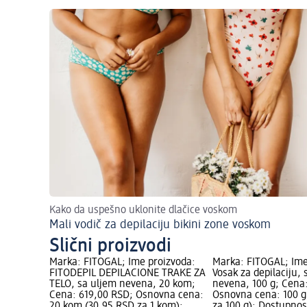
Kako da uspešno uklonite dlačice voskom
Mali vodič za depilaciju bikini zone voskom
Slični proizvodi
Marka: FITOGAL; Ime proizvoda:
Marka: FITOGAL; Ime
FITODEPIL DEPILACIONE TRAKE ZA
Vosak za depilaciju, 
TELO, sa uljem nevena, 20 kom;
nevena, 100 g; Cena
Cena: 619,00 RSD; Osnovna cena:
Osnovna cena: 100 g
20 kom (30,95 RSD za 1 kom);
za 100 g); Dostupnos