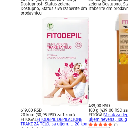
Dostupnost: Status zelena
zelena Dostupno, St
Dostupno, Status siva Izaberite dm
Izaberite dm prodav
prodavnicu
439,00 RSD
619,00 RSD
100 g (439,00 RSD za
20 kom (30,95 RSD za 1 kom)
FITOGAL
Vosak za dep
FITOGAL
FITODEPIL DEPILACIONE
uljem nevena, 100 g
TRAKE ZA TELO, sa uljem..., 20 kom
(1)