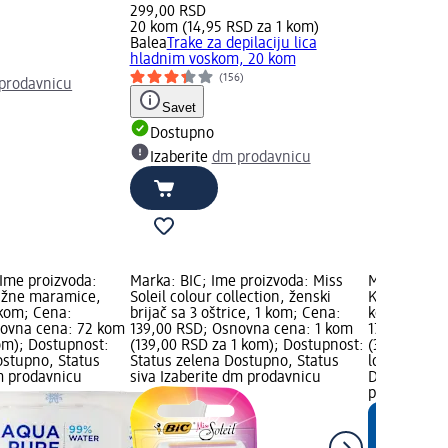
299,00 RSD
20 kom (14,95 RSD za 1 kom)
Balea
Trake za depilaciju lica
hladnim voskom, 20 kom
(156)
prodavnicu
Savet
Dostupno
Izaberite
dm prodavnicu
Ime proizvoda:
Marka: BIC; Ime proizvoda: Miss
Marka: Bale
ažne maramice,
Soleil colour collection, ženski
Krema za od
kom; Cena:
brijač sa 3 oštrice, 1 kom; Cena:
kože na sto
novna cena: 72 kom
139,00 RSD; Osnovna cena: 1 kom
179,00 RSD;
kom); Dostupnost:
(139,00 RSD za 1 kom); Dostupnost:
(358,00 RSD
ostupno, Status
Status zelena Dostupno, Status
logo; Dostu
dm prodavnicu
siva Izaberite dm prodavnicu
Dostupno, S
prodavnicu