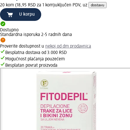
20 kom (18,95 RSD za 1 kom)
uključen PDV, uz
dostavu
U korpu
Dostupno
Standardna isporuka 2-5 radnih dana
Proverite dostupnost u
nekoj od dm prodavnica
Besplatna dostava od 3.000 RSD
Mogućnost plaćanja pouzećem
Besplatan povrat proizvoda