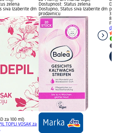
tus zelena
Dostupnost: Status zelena
Dostupno, S
s siva Izaberite dm
Dostupno, Status siva Izaberite dm
prodavnicu
prodavnicu
379,00 RSD
80 ml (473,
FITOGAL
FIT
depilaciju, 
Dostupn
Izaberit
SD za 100 ml)
IL TOPLI VOSAK za
l