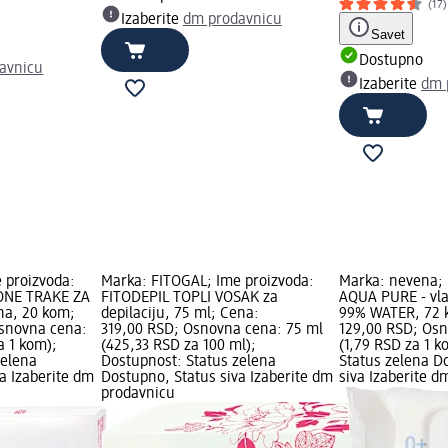
(17)
Izaberite
dm prodavnicu
Savet
Dostupno
avnicu
Izaberite
dm 
 proizvoda:
Marka: FITOGAL; Ime proizvoda:
Marka: nevena; 
ONE TRAKE ZA
FITODEPIL TOPLI VOSAK za
AQUA PURE - vl
na, 20 kom;
depilaciju, 75 ml; Cena:
99% WATER, 72 
Osnovna cena:
319,00 RSD; Osnovna cena: 75 ml
129,00 RSD; Os
a 1 kom);
(425,33 RSD za 100 ml);
(1,79 RSD za 1 
zelena
Dostupnost: Status zelena
Status zelena D
a Izaberite dm
Dostupno, Status siva Izaberite dm
siva Izaberite 
prodavnicu