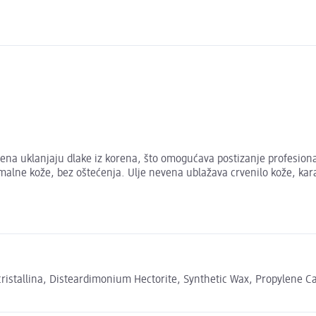
ena uklanjaju dlake iz korena, što omogućava postizanje profesio
rmalne kože, bez oštećenja. Ulje nevena ublažava crvenilo kože, kar
istallina, Disteardimonium Hectorite, Synthetic Wax, Propylene Ca