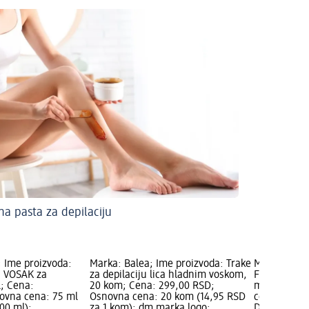
na pasta za depilaciju
 Ime proizvoda:
Marka: Balea; Ime proizvoda: Trake
Marka: FITO
I VOSAK za
za depilaciju lica hladnim voskom,
FITODEPIL k
l; Cena:
20 kom; Cena: 299,00 RSD;
ml; Cena: 3
ovna cena: 75 ml
Osnovna cena: 20 kom (14,95 RSD
cena: 80 ml
00 ml);
za 1 kom); dm marka logo;
Dostupnost: