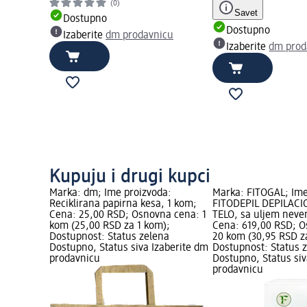
(0)
Savet
Dostupno
Dostupno
Izaberite
dm prodavnicu
Izaberite
dm prod
Kupuju i drugi kupci
Marka: dm; Ime proizvoda:
Marka: FITOGAL; Ime
Reciklirana papirna kesa, 1 kom;
FITODEPIL DEPILACI
Cena: 25,00 RSD; Osnovna cena: 1
TELO, sa uljem neve
kom (25,00 RSD za 1 kom);
Cena: 619,00 RSD; 
Dostupnost: Status zelena
20 kom (30,95 RSD z
Dostupno, Status siva Izaberite dm
Dostupnost: Status 
prodavnicu
Dostupno, Status siv
prodavnicu