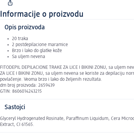
Informacije o proizvodu
Opis proizvoda
20 traka
2 postdepilacione maramice
Brzo i lako do glatke kože
Sa uljem nevena
FITODEPIL DEPILACIONE TRAKE ZA LICE I BIKINI ZONU, sa uljem nev
ZA LICE I BIKINI ZONU, sa uljem nevena se koriste za depilaciju no
povlačenje. Veoma brzo i lako do željenih rezultata.
dm broj proizvoda: 2659439
GTIN: 8606014243215
Sastojci
Glyceryl Hydrogenated Rosinate, Paraffinum Liquidum, Cera Microcr
Extract, CI 61565.