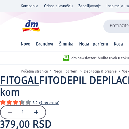
Kompanija
Odnos s javnošću
Zapošljavanje
Inspiracija i s
Pretražite
Novo
Brendovi
Šminka
Nega i parfemi
Kosa
dm newsletter: budite uvek u toku
Početna stranica
Nega i parfemi
Depilacija & brijanje
Vosk
FITOGAL
FITODEPIL DEPILACI
kom
3.2
(
9 recenzija
)
379,00 RSD