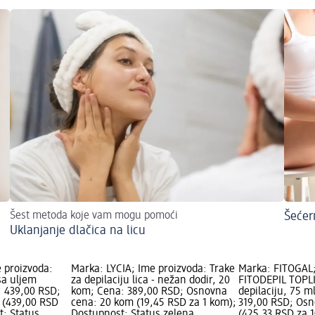
Šest metoda koje vam mogu pomoći
Šećer
Uklanjanje dlačica na licu
 proizvoda:
Marka: LYCIA; Ime proizvoda: Trake
Marka: FITOGAL;
sa uljem
za depilaciju lica - nežan dodir, 20
FITODEPIL TOPL
: 439,00 RSD;
kom; Cena: 389,00 RSD; Osnovna
depilaciju, 75 m
 (439,00 RSD
cena: 20 kom (19,45 RSD za 1 kom);
319,00 RSD; Osn
t: Status
Dostupnost: Status zelena
(425,33 RSD za 1