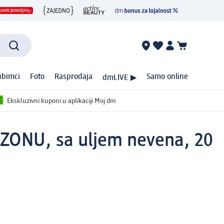
ubimci
Foto
Rasprodaja
Samo online
dmLIVE ▶
Ekskluzivni kuponi u aplikaciji Moj dm
 ZONU, sa uljem nevena, 20