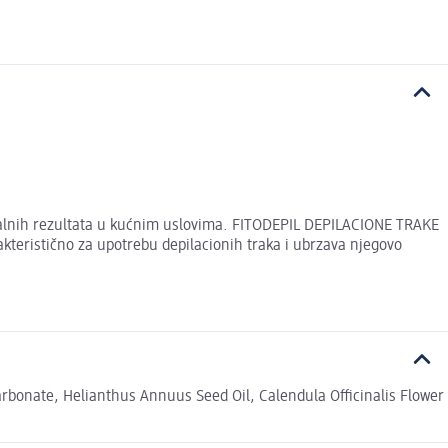
nalnih rezultata u kućnim uslovima. FITODEPIL DEPILACIONE TRAKE
akteristično za upotrebu depilacionih traka i ubrzava njegovo
rbonate, Helianthus Annuus Seed Oil, Calendula Officinalis Flower