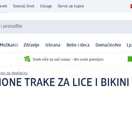
aveti
Svesniji život
Usluge
Servis za kupce
 i pronađite
Muškarci
Zdravlje
Ishrana
Bebe i deca
Domaćinstvo
Lj
Uvek više za vaš novac - dm uvek povoljno
ovi za depilaciju
ONE TRAKE ZA LICE I BIKINI