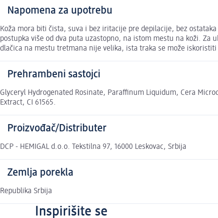
Napomena za upotrebu
Koža mora biti čista, suva i bez iritacije pre depilacije, bez ostata
postupka više od dva puta uzastopno, na istom mestu na koži. Za u
dlačica na mestu tretmana nije velika, ista traka se može iskoristit
Prehrambeni sastojci
Glyceryl Hydrogenated Rosinate, Paraffinum Liquidum, Cera Microcr
Extract, CI 61565.
Proizvođač/Distributer
DCP - HEMIGAL d.o.o. Tekstilna 97, 16000 Leskovac, Srbija
Zemlja porekla
Republika Srbija
Inspirišite se