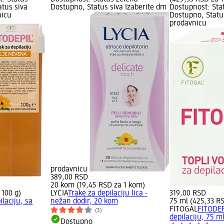
atus siva
Dostupno, Status siva Izaberite dm
Dostupnost: Sta
nicu
Dostupno, Statu
prodavnicu
prodavnicu
389,00 RSD
20 kom (19,45 RSD za 1 kom)
 100 g)
LYCIA
Trake za depilaciju lica -
319,00 RSD
ilaciju, sa
nežan dodir, 20 kom
75 ml (425,33 R
FITOGAL
FITODEP
(3)
depilaciju, 75 m
Dostupno