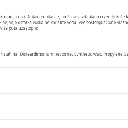
ka kreme ili ulja. Nakon depilacije, može se javiti blago crvenilo koz
klanjanje ostatka voska ne koristite vodu, već postdepilacione vla
i više puta uzastopno.
istallina, Disteardimonium Hectorite, Synthetic Wax, Propylene Ca