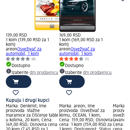
139,00 RSD
169,00 RSD
1 kom (139,00 RSD za 1
1 kom (169,00 RSD za 1
kom)
kom)
areon
Osveživač za
areon
Osveživač za
automobil, 1 kom
automobil, 1 kom
(0)
(1)
Dostupno
Dostupno
Izaberite
dm prodavnicu
Izaberite
dm prodavnicu
Kupuju i drugi kupci
Marka: Denkmit; Ime
Marka: areon; Ime
Marka: a
proizvoda: Vlažne
proizvoda: Osveživač za
proizvod
maramice za čišćenje table
klimu, OCEAN, 1 kom;
osveživač
u kolima, 20 kom; Cena:
Cena: 159,00 RSD; Osnovna
lavanda i
149,00 RSD; Osnovna cena:
cena: 1 kom (159,00 RSD za
Cena: 13
20 kom (7,45 RSD za 1
1 kom); Dostupnost: Status
cena: 1 