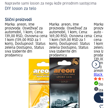
Napravite sami losion za negu kože prirodnim sastojcima
Lep
DIY losion za telo
tel
La
Slični proizvodi
Marka: areon; Ime
Marka: areon; Ime
Marka: a
proizvoda: Osveživač za
proizvoda: Osveživač za
proizvod
automobil, 1 kom; Cena:
automobil, 1 kom; Cena:
auto - Bl
139,00 RSD; Osnovna cena:
169,00 RSD; Osnovna cena:
Cena: 13
1 kom (139,00 RSD za 1
1 kom (169,00 RSD za 1
cena: 1 
kom); Dostupnost: Status
kom); Dostupnost: Status
1 kom); 
zelena Dostupno, Status
zelena Dostupno, Status
zelena D
siva Izaberite dm
siva Izaberite dm
siva Iza
prodavnicu
prodavnicu
prodavn
139,00 R
1 kom (1
kom)
areon
Osv
Black cry
Dost
Izabe