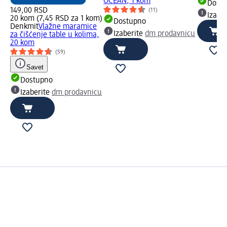
OCEAN, 1 kom
Dost
149,00 RSD
(11)
Izabe
20 kom (7,45 RSD za 1 kom)
Dostupno
Denkmit
Vlažne maramice
Izaberite
dm prodavnicu
za čišćenje table u kolima,
20 kom
(59)
Savet
Dostupno
Izaberite
dm prodavnicu