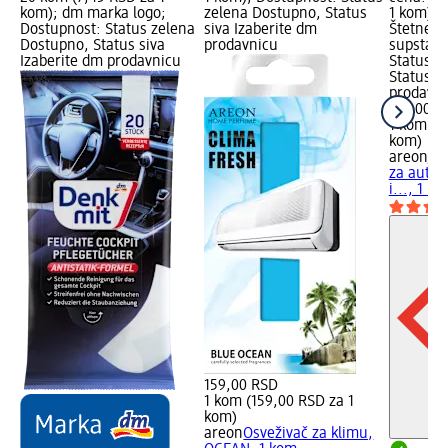
kom); dm marka logo;
zelena Dostupno, Status
1 kom); 
Dostupnost: Status zelena
siva Izaberite dm
Štetne, 
Dostupno, Status siva
prodavnicu
supstanc
Izaberite dm prodavnicu
Status z
Status s
prodavn
139,00 R
1 kom (1
kom)
areon
mo
za auto -
i..., 1 k
159,00 RSD
1 kom (159,00 RSD za 1
kom)
areon
Osveživač za klimu,