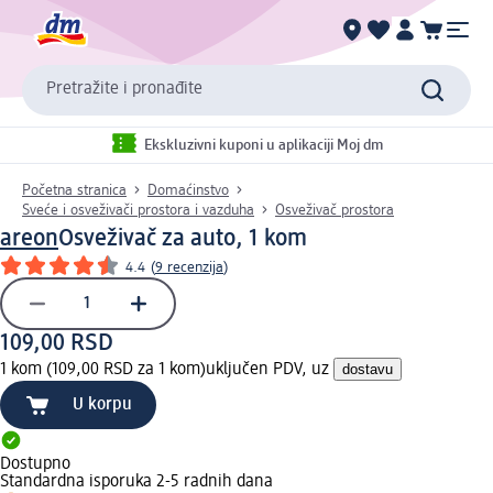
Pretražite i pronađite
Ekskluzivni kuponi u aplikaciji Moj dm
Početna stranica
Domaćinstvo
Sveće i osveživači prostora i vazduha
Osveživač prostora
areon
Osveživač za auto, 1 kom
4.4
(
9 recenzija
)
109,00 RSD
1 kom (109,00 RSD za 1 kom)
uključen PDV, uz
dostavu
U korpu
Dostupno
Standardna isporuka 2-5 radnih dana