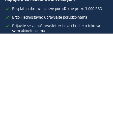
Besplatna dostava za sve porudžbine preko 3.000 RSD
Brzo i jednostavno upravljajte porudžbinama
Prijavite se za naš newsletter i uvek budite u toku sa
svim aktuelnostima
Napravite dm nalog
Pomoć
Servis za kupce
Načini & troškovi dostave
Povrat & zamene
Ispravno popunjavanje adrese za dostavu porudžbine
Poručivanje dm poklon-kartica za pravna lica
Kako da prepoznate lažne nagradne igre
Kompanija