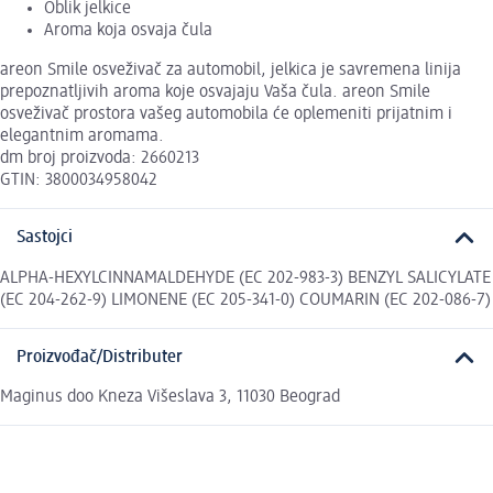
Oblik jelkice
Aroma koja osvaja čula
areon Smile osveživač za automobil, jelkica je savremena linija
prepoznatljivih aroma koje osvajaju Vaša čula. areon Smile
osveživač prostora vašeg automobila će oplemeniti prijatnim i
elegantnim aromama.
dm broj proizvoda: 2660213
GTIN: 3800034958042
Sastojci
ALPHA-HEXYLCINNAMALDEHYDE (EC 202-983-3) BENZYL SALICYLATE
(EC 204-262-9) LIMONENE (EC 205-341-0) COUMARIN (EC 202-086-7)
Proizvođač/Distributer
Maginus doo Kneza Višeslava 3, 11030 Beograd