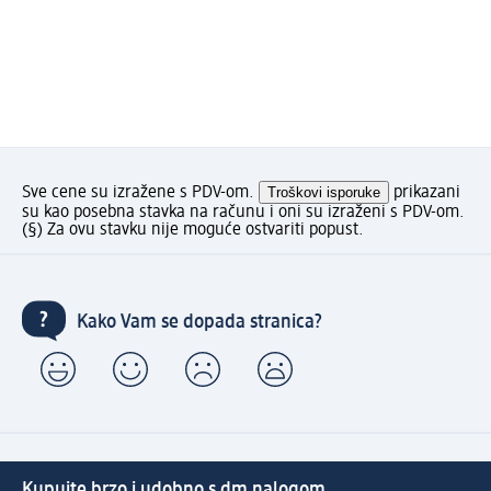
Sve cene su izražene s PDV-om.
Troškovi isporuke
prikazani
su kao posebna stavka na računu i oni su izraženi s PDV-om.
(§) Za ovu stavku nije moguće ostvariti popust.
Kako Vam se dopada stranica?
Kupujte brzo i udobno s dm nalogom