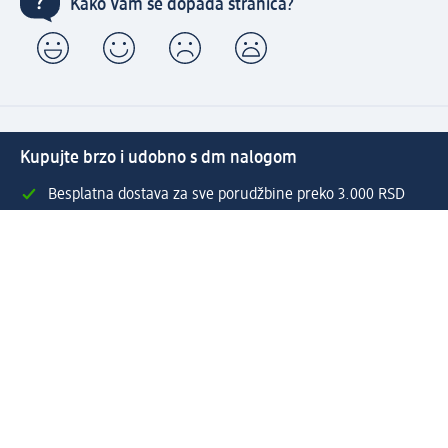
Kako Vam se dopada stranica?
Kupujte brzo i udobno s dm nalogom
Besplatna dostava za sve porudžbine preko 3.000 RSD
Brzo i jednostavno upravljajte porudžbinama
Prijavite se za naš newsletter i uvek budite u toku sa
svim aktuelnostima
Napravite dm nalog
Pomoć