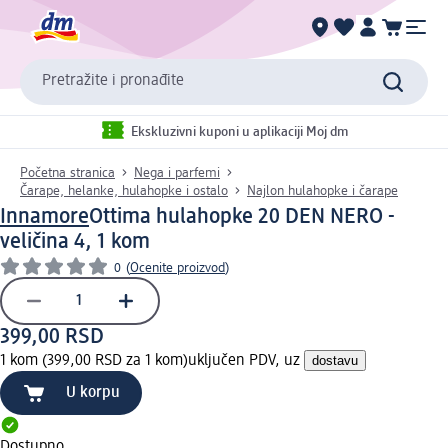
Pretražite i pronađite
Ekskluzivni kuponi u aplikaciji Moj dm
Početna stranica
Nega i parfemi
Čarape, helanke, hulahopke i ostalo
Najlon hulahopke i čarape
Innamore
Ottima hulahopke 20 DEN NERO -
veličina 4, 1 kom
0
(
Ocenite proizvod
)
399,00 RSD
1 kom (399,00 RSD za 1 kom)
uključen PDV, uz
dostavu
U korpu
Dostupno