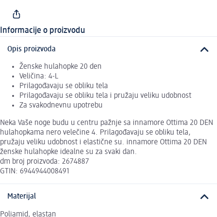
Informacije o proizvodu
Opis proizvoda
Ženske hulahopke 20 den
Veličina: 4-L
Prilagođavaju se obliku tela
Prilagođavaju se obliku tela i pružaju veliku udobnost
Za svakodnevnu upotrebu
Neka Vaše noge budu u centru pažnje sa innamore Ottima 20 DEN
hulahopkama nero velečine 4. Prilagođavaju se obliku tela,
pružaju veliku udobnost i elastične su. innamore Ottima 20 DEN
ženske hulahopke idealne su za svaki dan.
dm broj proizvoda: 2674887
GTIN: 6944944008491
Materijal
Poliamid, elastan