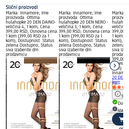
Slični proizvodi
Marka: Innamore; Ime
Marka: Innamore; Ime
Marka: 
proizvoda: Ottima
proizvoda: Ottima
proizvod
hulahopke 20 DEN DAINO-
hulahopke 20 DEN NERO -
hulahop
veličina 4, 1 kom; Cena:
veličina 3, 1 kom; Cena:
veličina 
399,00 RSD; Osnovna cena:
399,00 RSD; Osnovna cena:
399,00 R
1 kom (399,00 RSD za 1
1 kom (399,00 RSD za 1
1 kom (3
kom); Dostupnost: Status
kom); Dostupnost: Status
kom); Do
zelena Dostupno, Status
zelena Dostupno, Status
zelena D
siva Izaberite dm
siva Izaberite dm
siva Iza
prodavnicu
prodavnicu
prodavn
399,00 
1 kom (3
kom)
Innamor
20 DEN N
kom
Save
Dost
Izabe