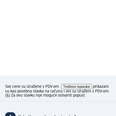
Sve cene su izražene s PDV-om.
Troškovi isporuke
prikazani
su kao posebna stavka na računu i oni su izraženi s PDV-om.
(§) Za ovu stavku nije moguće ostvariti popust.