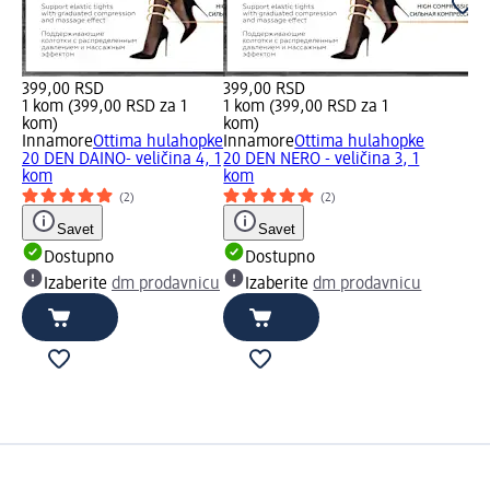
399,00 RSD
399,00 RSD
1 kom (399,00 RSD za 1
1 kom (399,00 RSD za 1
kom)
kom)
Innamore
Ottima hulahopke
Innamore
Ottima hulahopke
20 DEN DAINO- veličina 4, 1
20 DEN NERO - veličina 3, 1
kom
kom
(2)
(2)
Savet
Savet
Dostupno
Dostupno
Izaberite
dm prodavnicu
Izaberite
dm prodavnicu