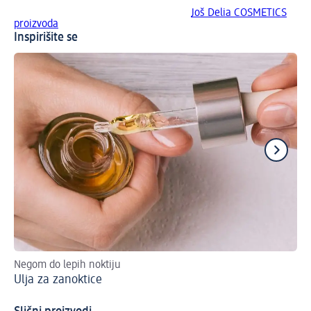
Još Delia COSMETICS
proizvoda
Inspirišite se
Negom do lepih noktiju
Sa
Ulja za zanoktice
ko
Ur