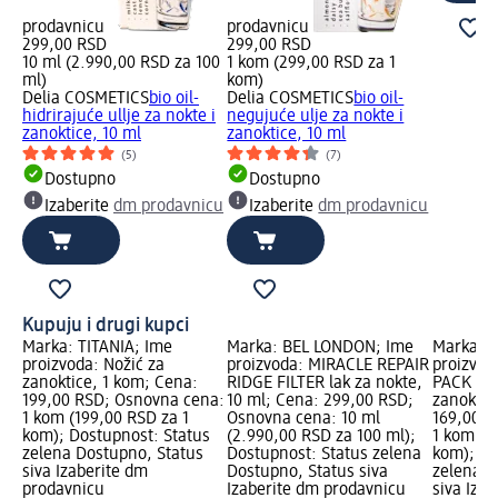
prodavnicu
prodavnicu
299,00 RSD
299,00 RSD
10 ml (2.990,00 RSD za 100
1 kom (299,00 RSD za 1
ml)
kom)
Delia COSMETICS
bio oil-
Delia COSMETICS
bio oil-
hidrirajuće ullje za nokte i
negujuće ulje za nokte i
zanoktice, 10 ml
zanoktice, 10 ml
(5)
(7)
Dostupno
Dostupno
Izaberite
dm prodavnicu
Izaberite
dm prodavnicu
Kupuju i drugi kupci
Marka: TITANIA; Ime
Marka: BEL LONDON; Ime
Marka: 
proizvoda: Nožić za
proizvoda: MIRACLE REPAIR
proizvod
zanoktice, 1 kom; Cena:
RIDGE FILTER lak za nokte,
PACK mas
199,00 RSD; Osnovna cena:
10 ml; Cena: 299,00 RSD;
zanoktic
1 kom (199,00 RSD za 1
Osnovna cena: 10 ml
169,00 R
kom); Dostupnost: Status
(2.990,00 RSD za 100 ml);
1 kom (1
zelena Dostupno, Status
Dostupnost: Status zelena
kom); Do
siva Izaberite dm
Dostupno, Status siva
zelena D
prodavnicu
Izaberite dm prodavnicu
siva Iza