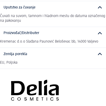
Uputstvo za čuvanje
Čuvati na suvom, tamnom i hladnom mestu do datuma označenog
na pakovanju
Proizvođač/Distributer
Kremenac d.o.o Slađana Paunović Beloševac bb, 14000 Valjevo
Zemlja porekla
EU, Poljska