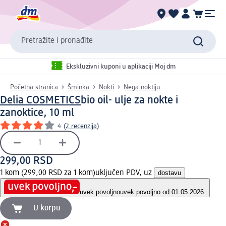
Pretražite i pronađite
Ekskluzivni kuponi u aplikaciji Moj dm
Početna stranica
Šminka
Nokti
Nega noktiju
Delia COSMETICS
bio oil- ulje za nokte i
zanoktice, 10 ml
4
(
2 recenzija
)
299,00 RSD
1 kom (299,00 RSD za 1 kom)
uključen PDV, uz
dostavu
uvek povoljno
uvek povoljno od 01.05.2026.
U korpu