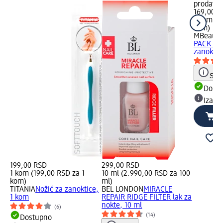
prodavn
169,00 R
1 kom (1
kom)
MBeauty
PACK mas
zanoktic
Save
Dost
Izabe
199,00 RSD
299,00 RSD
1 kom (199,00 RSD za 1
10 ml (2.990,00 RSD za 100
kom)
ml)
TITANIA
Nožić za zanoktice,
BEL LONDON
MIRACLE
1 kom
REPAIR RIDGE FILTER lak za
nokte, 10 ml
(6)
(14)
Dostupno