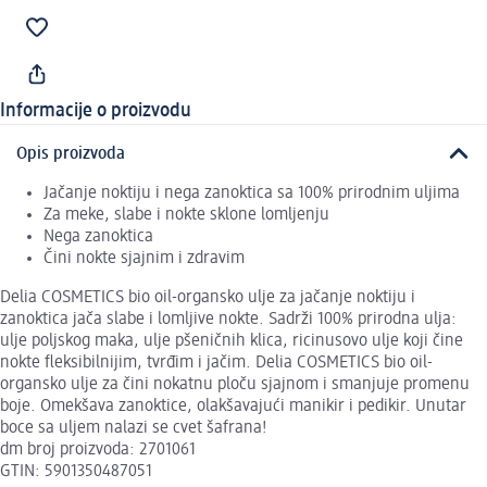
Informacije o proizvodu
Opis proizvoda
Jačanje noktiju i nega zanoktica sa 100% prirodnim uljima
Za meke, slabe i nokte sklone lomljenju
Nega zanoktica
Čini nokte sjajnim i zdravim
Delia COSMETICS bio oil-organsko ulje za jačanje noktiju i
zanoktica jača slabe i lomljive nokte. Sadrži 100% prirodna ulja:
ulje poljskog maka, ulje pšeničnih klica, ricinusovo ulje koji čine
nokte fleksibilnijim, tvrđim i jačim. Delia COSMETICS bio oil-
organsko ulje za čini nokatnu ploču sjajnom i smanjuje promenu
boje. Omekšava zanoktice, olakšavajući manikir i pedikir. Unutar
boce sa uljem nalazi se cvet šafrana!
dm broj proizvoda: 2701061
GTIN: 5901350487051