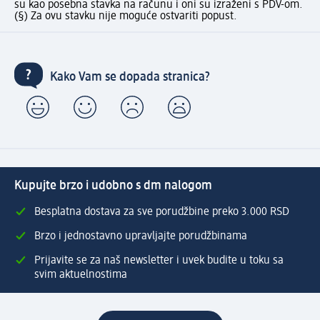
su kao posebna stavka na računu i oni su izraženi s PDV-om.
(§) Za ovu stavku nije moguće ostvariti popust.
Kako Vam se dopada stranica?
Kupujte brzo i udobno s dm nalogom
Besplatna dostava za sve porudžbine preko 3.000 RSD
Brzo i jednostavno upravljajte porudžbinama
Prijavite se za naš newsletter i uvek budite u toku sa
svim aktuelnostima