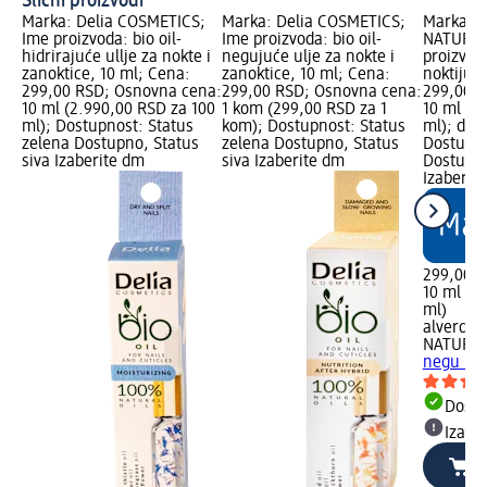
Slični proizvodi
Marka: Delia COSMETICS;
Marka: Delia COSMETICS;
Marka: a
Ime proizvoda: bio oil-
Ime proizvoda: bio oil-
NATURKO
hidrirajuće ullje za nokte i
negujuće ulje za nokte i
proizvod
zanoktice, 10 ml; Cena:
zanoktice, 10 ml; Cena:
noktiju, 
299,00 RSD; Osnovna cena:
299,00 RSD; Osnovna cena:
299,00 R
10 ml (2.990,00 RSD za 100
1 kom (299,00 RSD za 1
10 ml (2
ml); Dostupnost: Status
kom); Dostupnost: Status
ml); dm 
zelena Dostupno, Status
zelena Dostupno, Status
Dostupno
siva Izaberite dm
siva Izaberite dm
Dostupno
Izaberit
299,00 
10 ml (2
ml)
alverde
NATURK
negu nok
Dost
Izabe