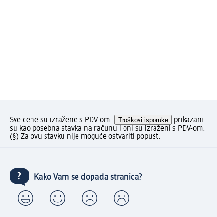
Sve cene su izražene s PDV-om.
Troškovi isporuke
prikazani
su kao posebna stavka na računu i oni su izraženi s PDV-om.
(§) Za ovu stavku nije moguće ostvariti popust.
Kako Vam se dopada stranica?