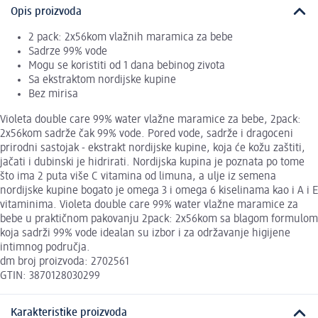
Opis proizvoda
2 pack: 2x56kom vlažnih maramica za bebe
Sadrze 99% vode
Mogu se koristiti od 1 dana bebinog zivota
Sa ekstraktom nordijske kupine
Bez mirisa
Violeta double care 99% water vlažne maramice za bebe, 2pack:
2x56kom sadrže čak 99% vode. Pored vode, sadrže i dragoceni
prirodni sastojak - ekstrakt nordijske kupine, koja će kožu zaštiti,
jačati i dubinski je hidrirati. Nordijska kupina je poznata po tome
što ima 2 puta više C vitamina od limuna, a ulje iz semena
nordijske kupine bogato je omega 3 i omega 6 kiselinama kao i A i E
vitaminima. Violeta double care 99% water vlažne maramice za
bebe u praktičnom pakovanju 2pack: 2x56kom sa blagom formulom
koja sadrži 99% vode idealan su izbor i za održavanje higijene
intimnog područja.
dm broj proizvoda: 2702561
GTIN: 3870128030299
Karakteristike proizvoda