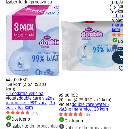
Izaberite dm prodavnicu
prodavn
199,00 R
56 kom (
+ 1 dodat
Violeta
do
maramice
kom
Dost
Izabe
449,00 RSD
168 kom (2,67 RSD za 1
kom)
+ 1 dodatna veličina
95,00 RSD
Violeta
double care vlažne
20 kom (4,75 RSD za 1 kom)
maramice – 99% voda, 3 x
Violeta
double care Water -
56..., 168 kom
vlažne maramice, 20 kom
(134)
(10)
Dostupno
Dostupno
Izaberite
dm prodavnicu
Izaberite
dm prodavnicu