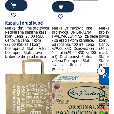
Kupuju i drugi kupci
Marka: dm; Ime proizvoda:
Marka: Dr Pavlović; Ime
Marka: b
Reciklirana papirna kesa, 1
proizvoda: ORIGINALNA
proizvod
kom; Cena: 25,00 RSD;
PAVLOVIĆEVA MAST za bebe
povijanj
Osnovna cena: 1 kom
- sa ekstraktom kamilice,
kom; Cen
(25,00 RSD za 1 kom);
od rođenja, 100 ml; Cena:
Osnovna
Dostupnost: Status zelena
429,00 RSD; Osnovna cena:
(26,90 R
Dostupno, Status siva
100 ml (429,00 RSD za 100
marka lo
Izaberite dm prodavnicu
ml); Dostupnost: Status
Status z
zelena Dostupno, Status
Status s
siva Izaberite dm
prodavn
prodavnicu
269,00 
10 kom (
kom)
babylove
povijanj