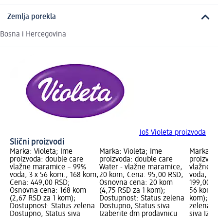
Zemlja porekla
Bosna i Hercegovina
Još Violeta proizvoda
Slični proizvodi
Marka: Violeta; Ime
Marka: Violeta; Ime
Marka: V
proizvoda: double care
proizvoda: double care
proizvod
vlažne maramice – 99%
Water - vlažne maramice,
vlažne m
voda, 3 x 56 kom., 168 kom;
20 kom; Cena: 95,00 RSD;
voda, 56
Cena: 449,00 RSD;
Osnovna cena: 20 kom
199,00 R
Osnovna cena: 168 kom
(4,75 RSD za 1 kom);
56 kom (
(2,67 RSD za 1 kom);
Dostupnost: Status zelena
kom); Do
Dostupnost: Status zelena
Dostupno, Status siva
zelena D
Dostupno, Status siva
Izaberite dm prodavnicu
siva Iza