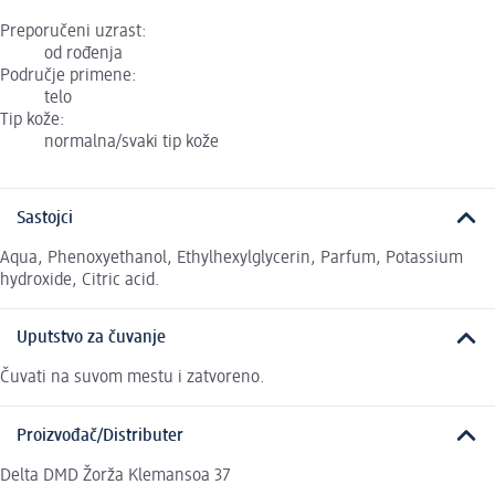
Preporučeni uzrast:
od rođenja
Područje primene:
telo
Tip kože:
normalna/svaki tip kože
Sastojci
Aqua, Phenoxyethanol, Ethylhexylglycerin, Parfum, Potassium
hydroxide, Citric acid.
Uputstvo za čuvanje
Čuvati na suvom mestu i zatvoreno.
Proizvođač/Distributer
Delta DMD Žorža Klemansoa 37