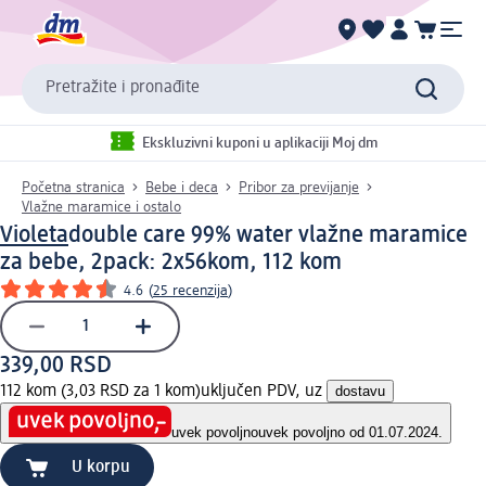
Pretražite i pronađite
Ekskluzivni kuponi u aplikaciji Moj dm
Početna stranica
Bebe i deca
Pribor za previjanje
Vlažne maramice i ostalo
Violeta
double care 99% water vlažne maramice
za bebe, 2pack: 2x56kom, 112 kom
4.6
(
25 recenzija
)
339,00 RSD
112 kom (3,03 RSD za 1 kom)
uključen PDV, uz
dostavu
uvek povoljno
uvek povoljno od 01.07.2024.
U korpu