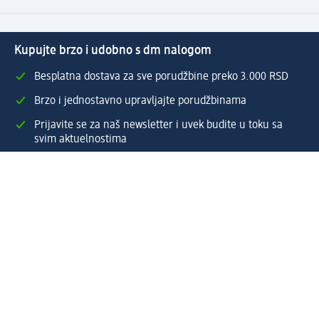
Kupujte brzo i udobno s dm nalogom
Besplatna dostava za sve porudžbine preko 3.000 RSD
Brzo i jednostavno upravljajte porudžbinama
Prijavite se za naš newsletter i uvek budite u toku sa
svim aktuelnostima
Napravite dm nalog
Pomoć
Servis za kupce
Načini & troškovi dostave
Povrat & zamene
Ispravno popunjavanje adrese za dostavu porudžbine
Poručivanje dm poklon-kartica za pravna lica