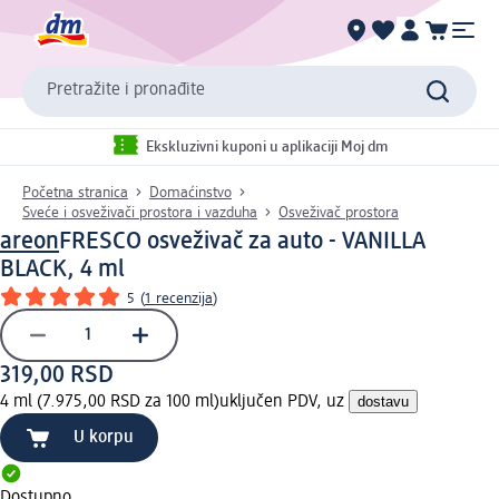
Pretražite i pronađite
Ekskluzivni kuponi u aplikaciji Moj dm
Početna stranica
Domaćinstvo
Sveće i osveživači prostora i vazduha
Osveživač prostora
areon
FRESCO osveživač za auto - VANILLA
BLACK, 4 ml
5
(
1 recenzija
)
319,00 RSD
4 ml (7.975,00 RSD za 100 ml)
uključen PDV, uz
dostavu
U korpu
Dostupno