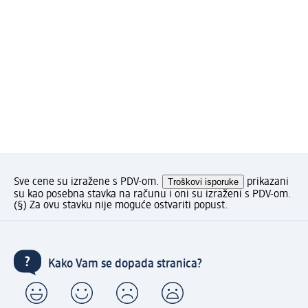
Sve cene su izražene s PDV-om.
Troškovi isporuke
prikazani
su kao posebna stavka na računu i oni su izraženi s PDV-om.
(§) Za ovu stavku nije moguće ostvariti popust.
Kako Vam se dopada stranica?