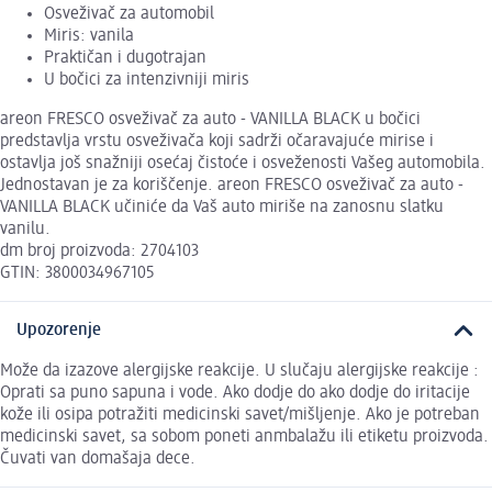
Osveživač za automobil
Miris: vanila
Praktičan i dugotrajan
U bočici za intenzivniji miris
areon FRESCO osveživač za auto - VANILLA BLACK u bočici
predstavlja vrstu osveživača koji sadrži očaravajuće mirise i
ostavlja još snažniji osećaj čistoće i osveženosti Vašeg automobila.
Jednostavan je za koriščenje. areon FRESCO osveživač za auto -
VANILLA BLACK učiniće da Vaš auto miriše na zanosnu slatku
vanilu.
dm broj proizvoda: 2704103
GTIN: 3800034967105
Upozorenje
Može da izazove alergijske reakcije. U slučaju alergijske reakcije :
Oprati sa puno sapuna i vode. Ako dodje do ako dodje do iritacije
kože ili osipa potražiti medicinski savet/mišljenje. Ako je potreban
medicinski savet, sa sobom poneti anmbalažu ili etiketu proizvoda.
Čuvati van domašaja dece.