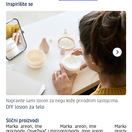
Inspirišite se
Napravite sami losion za negu kože prirodnim sastojcima
Di
DIY losion za telo
Slični proizvodi
Marka: areon; Ime
Marka: areon; Ime
Marka: a
proizvoda: Osveživač i miris
proizvoda: mon areon
proizvod