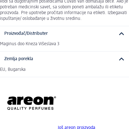
vodi sa dugotrajnim posledicama Čuvati van domašaja dece. Ako je
potreban medicinski savet, sa sobom poneti ambalažu ili etiketu
proizvoda. Pre upotrebe pročitati informacije na etiketi. Izbegavati
ispuštanje/ oslobađanje u životnu sredinu.
Proizvođač/Distributer
Maginus doo Kneza Višeslava 3
Zemlja porekla
EU, Bugarska
Još areon proizvoda