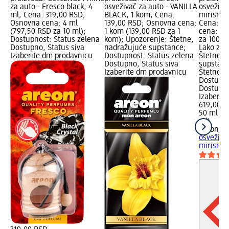
za auto - Fresco black, 4
osveživač za auto - VANILLA
osveživa
ml; Cena: 319,00 RSD;
BLACK, 1 kom; Cena:
mirisnim
Osnovna cena: 4 ml
139,00 RSD; Osnovna cena:
Cena: 61
(797,50 RSD za 10 ml);
1 kom (139,00 RSD za 1
cena: 50
Dostupnost: Status zelena
kom); Upozorenje: Štetne,
za 100 m
Dostupno, Status siva
nadražujuće supstance;
Lako zap
Izaberite dm prodavnicu
Dostupnost: Status zelena
Štetne, 
Dostupno, Status siva
supstanc
Izaberite dm prodavnicu
Štetno p
Dostupno
Dostupno
Izaberit
619,00 R
50 ml (1
ml)
areon
VA
osveživa
mirisnim