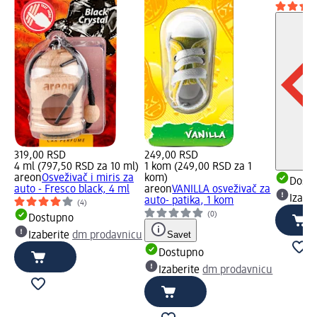
319,00 RSD
249,00 RSD
4 ml (797,50 RSD za 10 ml)
1 kom (249,00 RSD za 1
areon
Osveživač i miris za
kom)
Dost
auto - Fresco black, 4 ml
areon
VANILLA osveživač za
Izabe
auto- patika, 1 kom
(4)
(0)
Dostupno
Savet
Izaberite
dm prodavnicu
Dostupno
Izaberite
dm prodavnicu