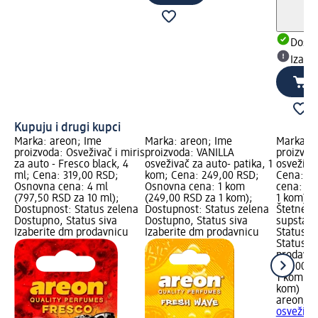
Dost
Izabe
Kupuju i drugi kupci
Marka: areon; Ime
Marka: areon; Ime
Marka: a
proizvoda: Osveživač i miris
proizvoda: VANILLA
proizvod
za auto - Fresco black, 4
osveživač za auto- patika, 1
osveživa
ml; Cena: 319,00 RSD;
kom; Cena: 249,00 RSD;
Cena: 16
Osnovna cena: 4 ml
Osnovna cena: 1 kom
cena: 1 
(797,50 RSD za 10 ml);
(249,00 RSD za 1 kom);
1 kom); 
Dostupnost: Status zelena
Dostupnost: Status zelena
Štetne, 
Dostupno, Status siva
Dostupno, Status siva
supstanc
Izaberite dm prodavnicu
Izaberite dm prodavnicu
Status z
Status s
prodavn
169,00 R
1 kom (1
kom)
areon
VA
osveživa