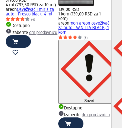
319,00 RSD
4 ml (797,50 RSD za 10 ml)
areon
Osveživač i miris za
139,00 RSD
auto - Fresco black, 4 ml
1 kom (139,00 RSD za 1
kom)
(4)
areon
mon areon osveživač
Dostupno
za auto - VANILLA BLACK, 1
kom
Izaberite
dm prodavnicu
(5)
Savet
Dostupno
Izaberite
dm prodavnicu