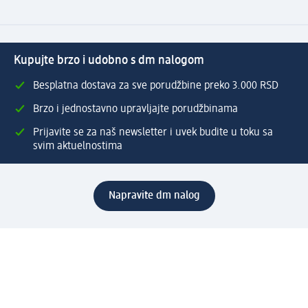
Kupujte brzo i udobno s dm nalogom
Besplatna dostava za sve porudžbine preko 3.000 RSD
Brzo i jednostavno upravljajte porudžbinama
Prijavite se za naš newsletter i uvek budite u toku sa
svim aktuelnostima
Napravite dm nalog
Pomoć
Servis za kupce
Načini & troškovi dostave
Povrat & zamene
Ispravno popunjavanje adrese za dostavu porudžbine