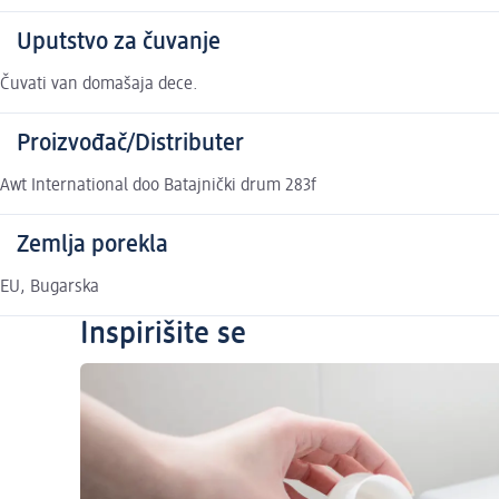
Uputstvo za čuvanje
Čuvati van domašaja dece.
Proizvođač/Distributer
Awt International doo Batajnički drum 283f
Zemlja porekla
EU, Bugarska
Inspirišite se