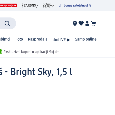
ubimci
Foto
Rasprodaja
Samo online
dmLIVE ▶
Ekskluzivni kuponi u aplikaciji Moj dm
 Bright Sky, 1,5 l