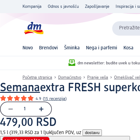
Kompanija
Odnos s javnošću
Zapošljavanje
Inspiracija i s
Pretražite
Novo
Brendovi
Šminka
Nega i parfemi
Kosa
dm newsletter: budite uvek u toku
Početna stranica
Domaćinstvo
Pranje veša
Omekšivač ve
Semana
extra FRESH superkon
4.9
(
15 recenzija
)
479,00 RSD
1,5 l (319,33 RSD za 1 l)
uključen PDV, uz
dostavu