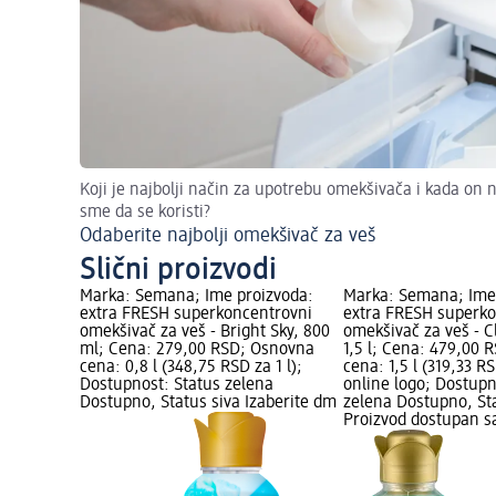
Koji je najbolji način za upotrebu omekšivača i kada on 
sme da se koristi?
Odaberite najbolji omekšivač za veš
Slični proizvodi
Marka: Semana; Ime proizvoda:
Marka: Semana; Ime
extra FRESH superkoncentrovni
extra FRESH superk
omekšivač za veš - Bright Sky, 800
omekšivač za veš - C
ml; Cena: 279,00 RSD; Osnovna
1,5 l; Cena: 479,00
cena: 0,8 l (348,75 RSD za 1 l);
cena: 1,5 l (319,33 R
Dostupnost: Status zelena
online logo; Dostupn
Dostupno, Status siva Izaberite dm
zelena Dostupno, St
Proizvod dostupan s