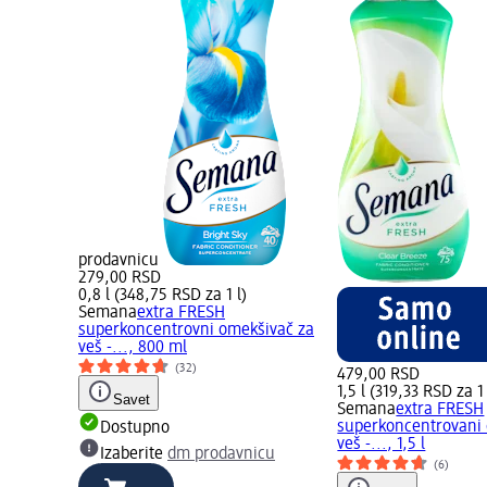
prodavnicu
279,00 RSD
0,8 l (348,75 RSD za 1 l)
Semana
extra FRESH
superkoncentrovni omekšivač za
veš -..., 800 ml
(32)
479,00 RSD
1,5 l (319,33 RSD za 1 
Savet
Semana
extra FRESH
superkoncentrovani
Dostupno
veš -..., 1,5 l
Izaberite
dm prodavnicu
(6)