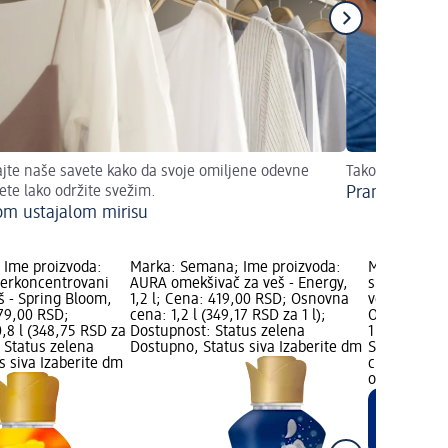
ajte naše savete kako da svoje omiljene odevne
Tako crni veš d
te lako održite svežim.
Pranje crnog
m ustajalom mirisu
 Ime proizvoda:
Marka: Semana; Ime proizvoda:
Marka: Sema
perkoncentrovani
AURA omekšivač za veš - Energy,
super SOFT 
š - Spring Bloom,
1,2 l; Cena: 419,00 RSD; Osnovna
veš, 1,2 l; 
79,00 RSD;
cena: 1,2 l (349,17 RSD za 1 l);
Osnovna cen
,8 l (348,75 RSD za
Dostupnost: Status zelena
1 l); Samo o
: Status zelena
Dostupno, Status siva Izaberite dm
Status zele
s siva Izaberite dm
crvena Pro
online