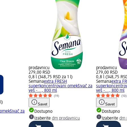
prodavnicu
prodavnicu
279,00 RSD
279,00 RSD
0,8 l (348,75 RSD za 1 l)
0,8 l (348,75 RSD
Semana
extra FRESH
Semana
extra F
superkoncentrovani omekšivač za
superkoncentro
veš -..., 800 ml
veš -..., 800 ml
(19)
(10)
l)
Savet
Savet
 omekšivač za
Dostupno
Dostupno
Izaberite
dm prodavnicu
Izaberite
dm 