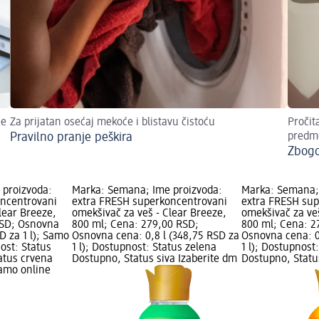
ne
Za prijatan osećaj mekoće i blistavu čistoću
Pročit
Pravilno pranje peškira
predme
Zbogo
 proizvoda:
Marka: Semana; Ime proizvoda:
Marka: Semana;
oncentrovani
extra FRESH superkoncentrovani
extra FRESH su
lear Breeze,
omekšivač za veš - Clear Breeze,
omekšivač za ve
 RSD; Osnovna
800 ml; Cena: 279,00 RSD;
800 ml; Cena: 2
SD za 1 l); Samo
Osnovna cena: 0,8 l (348,75 RSD za
Osnovna cena: 0
ost: Status
1 l); Dostupnost: Status zelena
1 l); Dostupnost
atus crvena
Dostupno, Status siva Izaberite dm
Dostupno, Statu
amo online