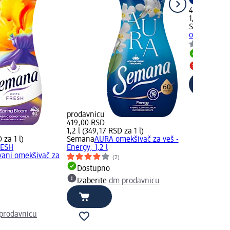
419,00 RSD
1,2 l (349,17
Semana
sup
omekšivač za
Dostupn
Proizvod
prodavnicu
419,00 RSD
1,2 l (349,17 RSD za 1 l)
 za 1 l)
Semana
AURA omekšivač za veš -
RESH
Energy, 1,2 l
vani omekšivač za
(2)
Dostupno
Izaberite
dm prodavnicu
prodavnicu