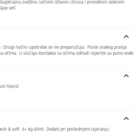
ugotrajnu svežinu sočnim izlivom citrusa i providnim zelenim
ljav veš.
. Drugi načini upotrebe se ne preporučuju. Posle svakog pranja
t sa očima. U slučaju kontakta sa očima odmah isperite sa puno vode
jum hlorid.
esh & soft: 6+ kg 60ml. Dodati pri poslednjem ispiranju.