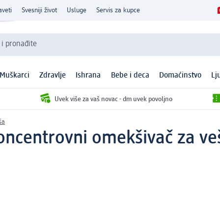
aveti
Svesniji život
Usluge
Servis za kupce
 i pronađite
Muškarci
Zdravlje
Ishrana
Bebe i deca
Domaćinstvo
Lj
Uvek više za vaš novac - dm uvek povoljno
ša
centrovni omekšivač za veš -