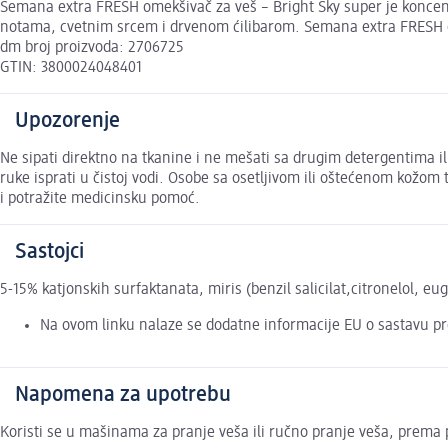
Semana extra FRESH omekšivač za veš – Bright Sky super je koncen
notama, cvetnim srcem i drvenom ćilibarom. Semana extra FRESH om
dm broj proizvoda: 2706725
GTIN: 3800024048401
Upozorenje
Ne sipati direktno na tkanine i ne mešati sa drugim detergentima 
ruke isprati u čistoj vodi. Osobe sa osetljivom ili oštećenom kožo
i potražite medicinsku pomoć.
Sastojci
5-15% katjonskih surfaktanata, miris (benzil salicilat,citronelol, eu
Na ovom linku nalaze se dodatne informacije EU o sastavu p
Napomena za upotrebu
Koristi se u mašinama za pranje veša ili ručno pranje veša, prema 