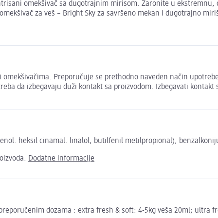
trisani omekšivač sa dugotrajnim mirisom. Zaronite u ekstremnu, d
ekšivač za veš – Bright Sky za savršeno mekan i dugotrajno miriš
ili omekšivačima. Preporučuje se prethodno naveden način upotrebe
m treba da izbegavaju duži kontakt sa proizvodom. Izbegavati kontak
genol. heksil cinamal. linalol, butilfenil metilpropional), benzalkoni
roizvoda.
Dodatne informacije
preporučenim dozama : extra fresh & soft: 4-5kg veša 20ml; ultra fr