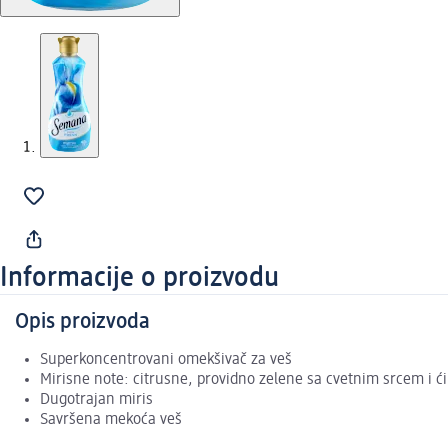
Informacije o proizvodu
Opis proizvoda
Superkoncentrovani omekšivač za veš
Mirisne note: citrusne, providno zelene sa cvetnim srcem i ć
Dugotrajan miris
Savršena mekoća veš