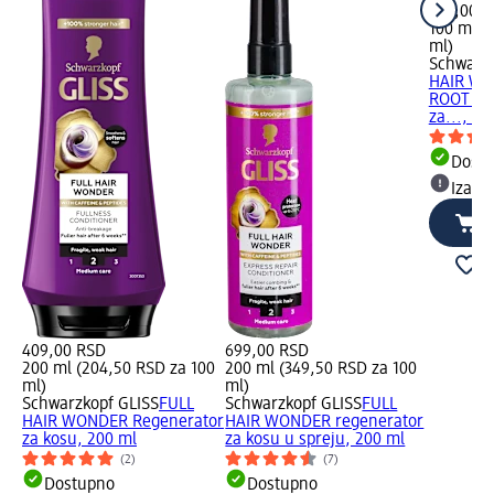
839,00 
100 ml (
ml)
Schwarzk
HAIR WO
ROOT AC
za..., 10
Dost
Izabe
409,00 RSD
699,00 RSD
200 ml (204,50 RSD za 100
200 ml (349,50 RSD za 100
ml)
ml)
Schwarzkopf GLISS
FULL
Schwarzkopf GLISS
FULL
HAIR WONDER Regenerator
HAIR WONDER regenerator
za kosu, 200 ml
za kosu u spreju, 200 ml
(2)
(7)
Dostupno
Dostupno