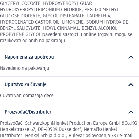
GLYCERYL COCOATE, HYDROXYPROPYL GUAR
HYDROXYPROPYLTRIMONIUM CHLORIDE, PEG-120 METHYL
GLUCOSE DIOLEATE, GLYCOL DISTEARATE, LAURETH-4,
HYDROGENATED CASTOR OIL, LIMONENE, SODIUM HYDROXIDE,
BENZYL SALICYLATE, HEXYL CINNAMAL, BENZYL ALCOHOL,
PROPYLENE GLYCOL Navedeni sastojci u online trgovini mogu se
razlikovati od onih na pakiranju.
Napomena za upotrebu
Navedeno na pakovanju.
Uputstvo za čuvanje
Čuvati van domašaja dece.
Proizvođač/Distributer
Proizvođač: Schwarzkopf&Henkel Production Europe GmbH&Co.KG
Henkelstrasse 67, DE-40589 Dusseldorf, NemačkaHenkel
Distributer: Henkel Srbija d.o.o., Bulevar oslovođenja 383 e-mail: