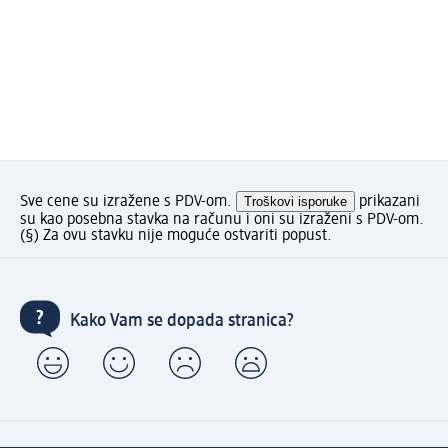
Sve cene su izražene s PDV-om.
Troškovi isporuke
prikazani
su kao posebna stavka na računu i oni su izraženi s PDV-om.
(§) Za ovu stavku nije moguće ostvariti popust.
Kako Vam se dopada stranica?