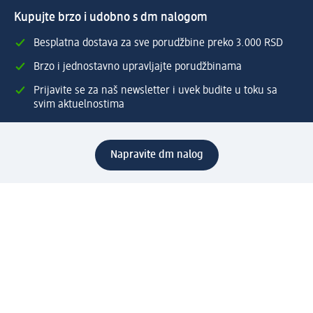
Kupujte brzo i udobno s dm nalogom
Besplatna dostava za sve porudžbine preko 3.000 RSD
Brzo i jednostavno upravljajte porudžbinama
Prijavite se za naš newsletter i uvek budite u toku sa
svim aktuelnostima
Napravite dm nalog
Pomoć
Servis za kupce
Načini & troškovi dostave
Povrat & zamene
Ispravno popunjavanje adrese za dostavu porudžbine
Poručivanje dm poklon-kartica za pravna lica
Kako da prepoznate lažne nagradne igre