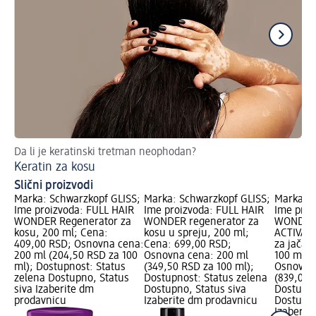
Da li je keratinski tretman neophodan?
Pr
Keratin za kosu
Ul
Slični proizvodi
Marka: Schwarzkopf GLISS;
Marka: Schwarzkopf GLISS;
Marka: S
Ime proizvoda: FULL HAIR
Ime proizvoda: FULL HAIR
Ime proi
WONDER Regenerator za
WONDER regenerator za
WONDER 
kosu, 200 ml; Cena:
kosu u spreju, 200 ml;
ACTIVATO
409,00 RSD; Osnovna cena:
Cena: 699,00 RSD;
za jačan
200 ml (204,50 RSD za 100
Osnovna cena: 200 ml
100 ml; 
ml); Dostupnost: Status
(349,50 RSD za 100 ml);
Osnovna 
zelena Dostupno, Status
Dostupnost: Status zelena
(839,00 
siva Izaberite dm
Dostupno, Status siva
Dostupno
prodavnicu
Izaberite dm prodavnicu
Dostupno
Izaberit