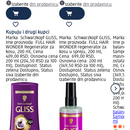
Izaberite
dm prodavnicu
Izaberite
dm prodavnicu
Kupuju i drugi kupci
Marka: Schwarzkopf GLISS;
Marka: Schwarzkopf GLISS;
Marka: S
Ime proizvoda: FULL HAIR
Ime proizvoda: FULL HAIR
Ime proi
WONDER Regenerator za
WONDER regenerator za
balance
kosu, 200 ml; Cena:
kosu u spreju, 200 ml;
šampon z
409,00 RSD; Osnovna cena:
Cena: 699,00 RSD;
masnoće 
200 ml (204,50 RSD za 100
Osnovna cena: 200 ml
ostataka
ml); Dostupnost: Status
(349,50 RSD za 100 ml);
ml; Cena
zelena Dostupno, Status
Dostupnost: Status zelena
Osnovna 
siva Izaberite dm
Dostupno, Status siva
(349,50 
prodavnicu
Izaberite dm prodavnicu
Dostupno
Dostupno
Izaberit
699,00 
200 ml (
ml)
Schwarzk
balance
šampon z
ml