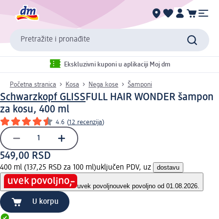
Pretražite i pronađite
Ekskluzivni kuponi u aplikaciji Moj dm
Početna stranica
Kosa
Nega kose
Šamponi
Schwarzkopf GLISS
FULL HAIR WONDER šampon
za kosu, 400 ml
4.6
(
12 recenzija
)
549,00 RSD
400 ml (137,25 RSD za 100 ml)
uključen PDV, uz
dostavu
uvek povoljno
uvek povoljno od 01.08.2026.
U korpu