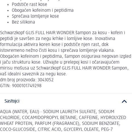
Podstiče rast kose
Obogaćen kofeinom i peptidima
Sprečava lomljenje kose
Bez silikona
Schwarzkopf GLIS FULL HAIR WONDER šampon za kosu - kofein i
peptidi je savršen za negu krhke i lomljive kose. Inovativna
formulacija aktivira koren kose i podstiče njen rast, dok
istovremeno nežno čisti kosu i sprečava lomljenje vlakana.
Obogaćen kofeinom i peptidima, šampon osigurava negovan izgled
i jaču strukturu kose. Uživajte u prelepoj kosi i očaravajućem
mirisu mošusa uz Schwarzkopf GLIS FULL HAIR WONDER šampon,
vaš idealni saveznik za negu kose.
dm broj proizvoda: 3043052
GTIN: 9000101749298
Sastojci
AQUA (WATER, EAU) · SODIUM LAURETH SULFATE, SODIUM
CHLORIDE, COCAMIDOPROPYL BETAINE, CAFFEINE, HYDROLYZED
WHEAT PROTEIN, PARFUM (FRAGRANCE), SODIUM BENZOATE,
COCO-GLUCOSIDE, CITRIC ACID, GLYCERYL OLEATE, PEG-7