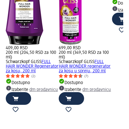
Dost
Izabe
409,00 RSD
699,00 RSD
200 ml (204,50 RSD za 100
200 ml (349,50 RSD za 100
ml)
ml)
Schwarzkopf GLISS
FULL
Schwarzkopf GLISS
FULL
HAIR WONDER Regenerator
HAIR WONDER regenerator
za kosu, 200 ml
za kosu u spreju, 200 ml
(2)
(7)
Dostupno
Dostupno
Izaberite
dm prodavnicu
Izaberite
dm prodavnicu