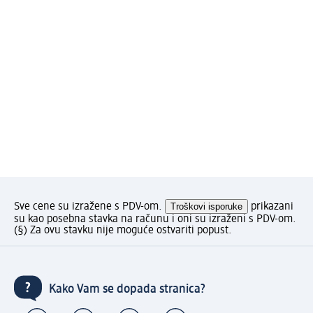
Sve cene su izražene s PDV-om.
Troškovi isporuke
prikazani
su kao posebna stavka na računu i oni su izraženi s PDV-om.
(§) Za ovu stavku nije moguće ostvariti popust.
Kako Vam se dopada stranica?