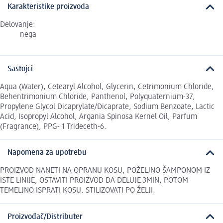
Karakteristike proizvoda
Delovanje:
nega
Sastojci
Aqua (Water), Cetearyl Alcohol, Glycerin, Cetrimonium Chloride,
Behentrimonium Chloride, Panthenol, Polyquaternium-37,
Propylene Glycol Dicaprylate/Dicaprate, Sodium Benzoate, Lactic
Acid, Isopropyl Alcohol, Argania Spinosa Kernel Oil, Parfum
(Fragrance), PPG- 1 Trideceth-6.
Napomena za upotrebu
PROIZVOD NANETI NA OPRANU KOSU, POŽELJNO ŠAMPONOM IZ
ISTE LINIJE, OSTAVITI PROIZVOD DA DELUJE 3MIN, POTOM
TEMELJNO ISPRATI KOSU. STILIZOVATI PO ŽELJI.
Proizvođač/Distributer