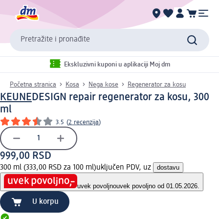
Pretražite i pronađite
Ekskluzivni kuponi u aplikaciji Moj dm
Početna stranica
Kosa
Nega kose
Regenerator za kosu
KEUNE
DESIGN repair regenerator za kosu, 300
ml
3.5
(
2 recenzija
)
999,00 RSD
300 ml (333,00 RSD za 100 ml)
uključen PDV, uz
dostavu
uvek povoljno
uvek povoljno od 01.05.2026.
U korpu