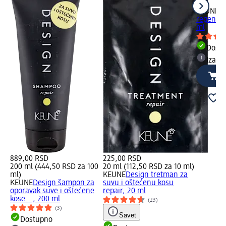
ml)
KEUNE
D
regenera
ml
Dost
Izabe
889,00 RSD
225,00 RSD
200 ml (444,50 RSD za 100
20 ml (112,50 RSD za 10 ml)
ml)
KEUNE
Design tretman za
KEUNE
Design šampon za
suvu i oštećenu kosu
oporavak suve i oštećene
repair, 20 ml
kose..., 200 ml
(23)
(3)
Savet
Dostupno