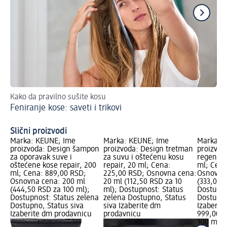
Kako da pravilno sušite kosu
Pr
Feniranje kose: saveti i trikovi
Ul
Slični proizvodi
Marka: KEUNE; Ime
Marka: KEUNE; Ime
Marka: 
proizvoda: Design šampon
proizvoda: Design tretman
proizvod
za oporavak suve i
za suvu i oštećenu kosu
regenera
oštećene kose repair, 200
repair, 20 ml; Cena:
ml; Cena
ml; Cena: 889,00 RSD;
225,00 RSD; Osnovna cena:
Osnovna 
Osnovna cena: 200 ml
20 ml (112,50 RSD za 10
(333,00 
(444,50 RSD za 100 ml);
ml); Dostupnost: Status
Dostupno
Dostupnost: Status zelena
zelena Dostupno, Status
Dostupno
Dostupno, Status siva
siva Izaberite dm
Izaberit
Izaberite dm prodavnicu
prodavnicu
999,00 
300 ml (