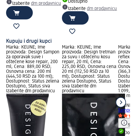
Dostupno
Izaberite
dm prodavnicu
Izaberite
dm prodavnicu
Kupuju i drugi kupci
Marka: KEUNE; Ime
Marka: KEUNE; Ime
Marka: 
proizvoda: Design šampon
proizvoda: Design tretman
proizvod
za oporavak suve i
za suvu i oštećenu kosu
reflex š
oštećene kose repair, 200
repair, 20 ml; Cena:
Cena: 1.
ml; Cena: 889,00 RSD;
225,00 RSD; Osnovna cena:
Osnovna 
Osnovna cena: 200 ml
20 ml (112,50 RSD za 10
(366,33 
(444,50 RSD za 100 ml);
ml); Dostupnost: Status
Dostupno
Dostupnost: Status zelena
zelena Dostupno, Status
Dostupno
Dostupno, Status siva
siva Izaberite dm
Izaberit
Izaberite dm prodavnicu
prodavnicu
1.099,00
300 ml (
ml)
KEUNE
DE
šampon,
Save
Dost