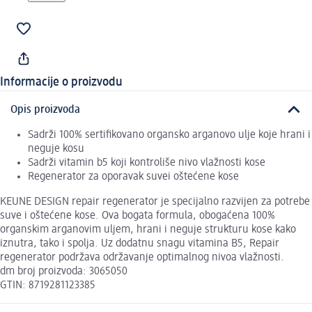
Informacije o proizvodu
Opis proizvoda
Sadrži 100% sertifikovano organsko arganovo ulje koje hrani i
neguje kosu
Sadrži vitamin b5 koji kontroliše nivo vlažnosti kose
Regenerator za oporavak suvei oštećene kose
KEUNE DESIGN repair regenerator je specijalno razvijen za potrebe
suve i oštećene kose. Ova bogata formula, obogaćena 100%
organskim arganovim uljem, hrani i neguje strukturu kose kako
iznutra, tako i spolja. Uz dodatnu snagu vitamina B5, Repair
regenerator podržava održavanje optimalnog nivoa vlažnosti.
dm broj proizvoda: 3065050
GTIN: 8719281123385