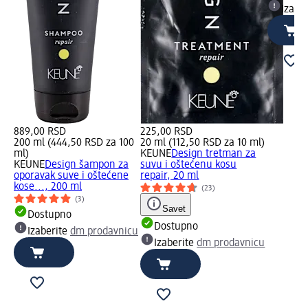
Izabe
889,00 RSD
225,00 RSD
200 ml (444,50 RSD za 100
20 ml (112,50 RSD za 10 ml)
ml)
KEUNE
Design tretman za
KEUNE
Design šampon za
suvu i oštećenu kosu
oporavak suve i oštećene
repair, 20 ml
kose..., 200 ml
(23)
(3)
Savet
Dostupno
Dostupno
Izaberite
dm prodavnicu
Izaberite
dm prodavnicu