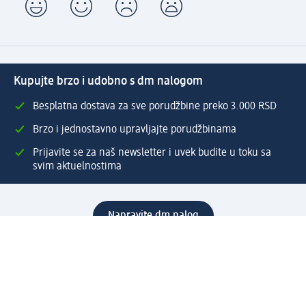
Kupujte brzo i udobno s dm nalogom
Besplatna dostava za sve porudžbine preko 3.000 RSD
Brzo i jednostavno upravljajte porudžbinama
Prijavite se za naš newsletter i uvek budite u toku sa
svim aktuelnostima
Napravite dm nalog
Pomoć
Servis za kupce
Načini & troškovi dostave
Povrat & zamene