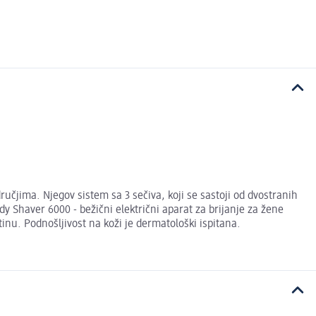
ručjima. Njegov sistem sa 3 sečiva, koji se sastoji od dvostranih
dy Shaver 6000 - bežični električni aparat za brijanje za žene
inu. Podnošljivost na koži je dermatološki ispitana.