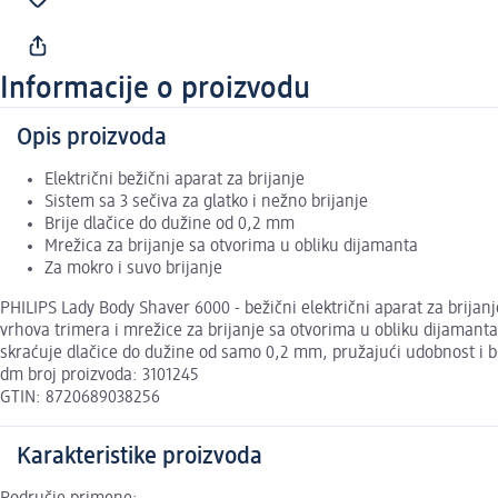
Informacije o proizvodu
Opis proizvoda
Električni bežični aparat za brijanje
Sistem sa 3 sečiva za glatko i nežno brijanje
Brije dlačice do dužine od 0,2 mm
Mrežica za brijanje sa otvorima u obliku dijamanta
Za mokro i suvo brijanje
PHILIPS Lady Body Shaver 6000 - bežični električni aparat za brijanj
vrhova trimera i mrežice za brijanje sa otvorima u obliku dijamanta
skraćuje dlačice do dužine od samo 0,2 mm, pružajući udobnost i brz
dm broj proizvoda: 3101245
GTIN: 8720689038256
Karakteristike proizvoda