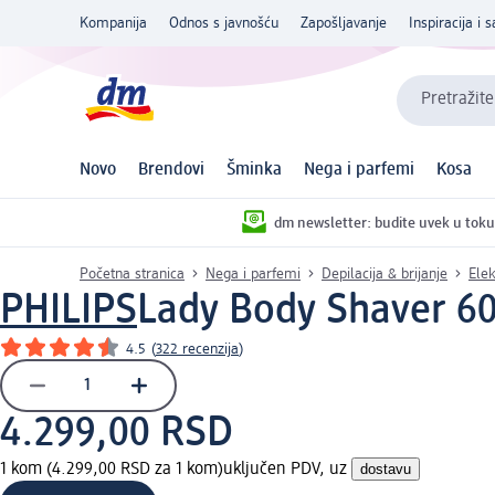
Kompanija
Odnos s javnošću
Zapošljavanje
Inspiracija i s
Pretražite
Novo
Brendovi
Šminka
Nega i parfemi
Kosa
dm newsletter: budite uvek u toku
Početna stranica
Nega i parfemi
Depilacija & brijanje
Elek
PHILIPS
Lady Body Shaver 600
4.5
(
322 recenzija
)
4.299,00 RSD
1 kom (4.299,00 RSD za 1 kom)
uključen PDV, uz
dostavu