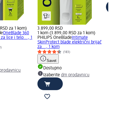
 RSD za 1 kom)
3.899,00 RSD
de
OneBlade 360
1 kom (3.899,00 RSD za 1 kom)
za lice i telo..., 1
PHILIPS OneBlade
Intimate
SkinProtect blade električni brijač
za..., 1 kom
9)
(183)
Savet
Dostupno
prodavnicu
Izaberite
dm prodavnicu