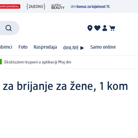
ubimci
Foto
Rasprodaja
Samo online
dmLIVE ▶
Ekskluzivni kuponi u aplikaciji Moj dm
 za brijanje za žene, 1 kom