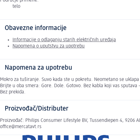
Područje primene:
telo
Obavezne informacije
Informacije o odlaganju starih električnih uređaja
Napomena o uputstvu za upotrebu
Napomena za upotrebu
Mokro za tuširanje. Suvo kada ste u pokretu. Neometano se uklapa u r
Brijte u oba smera: Gore. Dole. Gotovo. Bez kabla koji vas sputav
Bez prekida.
Proizvođač/Distributer
Proizvođač: Philips Consumer Lifestyle BV, Tussendiepen 4, 9206 AD
office@mercatavt.rs