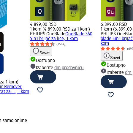
4.899,00 RSD
6.899,00 RSD
1 kom (4.899,00 RSD za 1 kom)
1 kom (6.899,00
PHILIPS OneBlade
OneBlade 360
PHILIPS OneBla
5in1 brijač za lice, 1 kom
blade 5in1 brijač 
kom
(1584)
(69
Savet
Savet
Dostupno
Dostupno
Izaberite
dm prodavnicu
Izaberite
dm 
 za 1 kom)
air Remover
at za..., 1 kom
n samo online