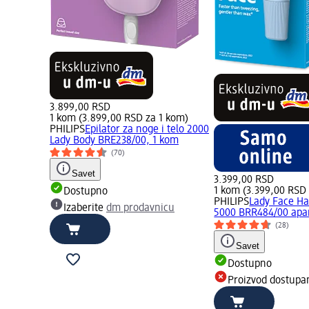
3.899,00 RSD
1 kom (3.899,00 RSD za 1 kom)
PHILIPS
Epilator za noge i telo 2000
Lady Body BRE238/00, 1 kom
(70)
Savet
3.399,00 RSD
1 kom (3.399,00 RSD
Dostupno
PHILIPS
Lady Face H
Izaberite
dm prodavnicu
5000 BRR484/00 apar
(28)
Savet
Dostupno
Proizvod dostupa