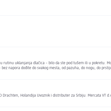
utinu uklanjanja dlačica – bilo da ste pod tušem ili u pokretu. Mokr
a – bez napora dođite do svakog mesta, od pazuha, do nogu, do prs
 Drachten, Holandija Uvoznik i distributer za Srbiju: Mercata VT d.