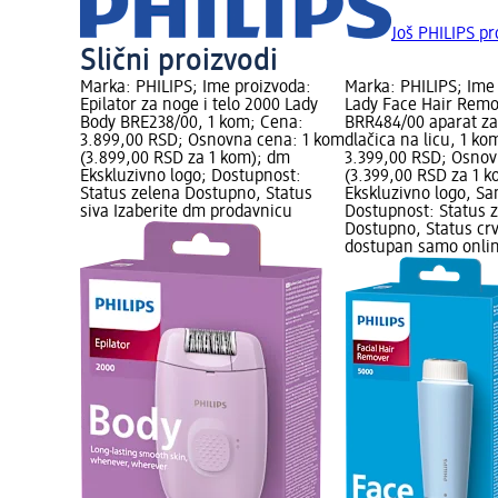
Još PHILIPS pr
Slični proizvodi
Marka: PHILIPS; Ime proizvoda:
Marka: PHILIPS; Ime
Epilator za noge i telo 2000 Lady
Lady Face Hair Rem
Body BRE238/00, 1 kom; Cena:
BRR484/00 aparat za
3.899,00 RSD; Osnovna cena: 1 kom
dlačica na licu, 1 ko
(3.899,00 RSD za 1 kom); dm
3.399,00 RSD; Osnov
Ekskluzivno logo; Dostupnost:
(3.399,00 RSD za 1 
Status zelena Dostupno, Status
Ekskluzivno logo, Sa
siva Izaberite dm prodavnicu
Dostupnost: Status 
Dostupno, Status cr
dostupan samo onli