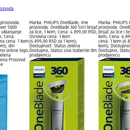
oizvoda
 proizvoda:
Marka: PHILIPS OneBlade; Ime
Marka: PHILIPS 
over 5000
proizvoda: OneBlade 360 5in1 brijač
proizvoda: OneB
 uklanjanje
za lice, 1 kom; Cena: 4.899,00 RSD;
brijač za lice i 
m; Cena:
Osnovna cena: 1 kom
kom; Cena: 6.8
na cena: 1 kom
(4.899,00 RSD za 1 kom);
cena: 1 kom (6.
kom); dm
Dostupnost: Status zelena
kom); Dostupnos
mo online logo;
Dostupno, Status siva Izaberite dm
Dostupno, Statu
zelena
prodavnicu
prodavnicu
vena Proizvod
ne