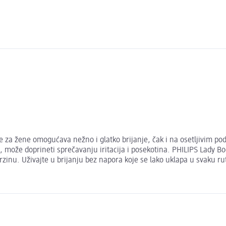
e za žene omogućava nežno i glatko brijanje, čak i na osetljivim pod
, može doprineti sprečavanju iritacija i posekotina. PHILIPS Lady Bo
inu. Uživajte u brijanju bez napora koje se lako uklapa u svaku rut