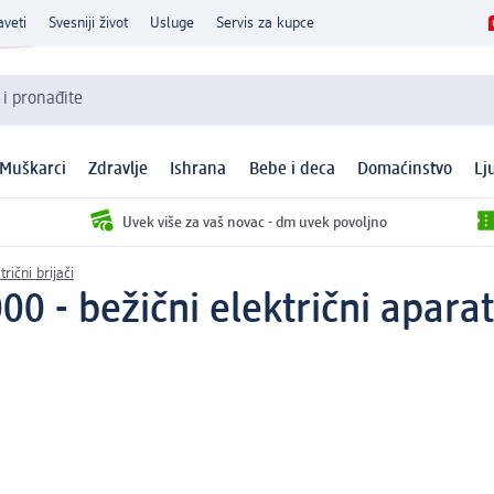
aveti
Svesniji život
Usluge
Servis za kupce
 i pronađite
Muškarci
Zdravlje
Ishrana
Bebe i deca
Domaćinstvo
Lj
Uvek više za vaš novac - dm uvek povoljno
trični brijači
0 - bežični električni aparat