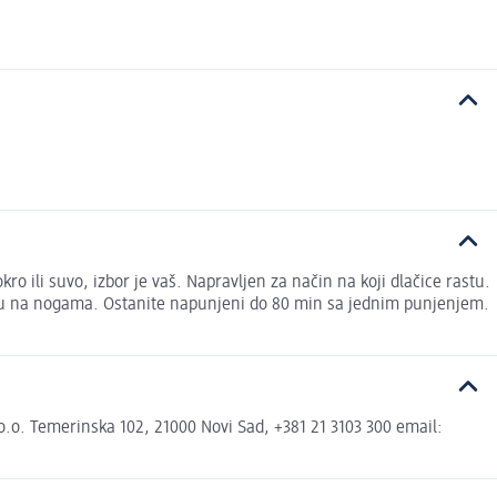
o ili suvo, izbor je vaš. Napravljen za način na koji dlačice rastu.
tiju na nogama. Ostanite napunjeni do 80 min sa jednim punjenjem.
o.o. Temerinska 102, 21000 Novi Sad, +381 21 3103 300 email: