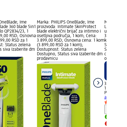
OneBlade; Ime
Marka: PHILIPS OneBlade; Ime
Marka: PHIL
lade 360 blade 5in1
proizvoda: Intimate SkinProtect
Lumea IPL S
telo QP2834/23, 1
blade električni brijač za intimno i
uklanjanje 
99,00 RSD; Osnovna
osetljiva područja, 1 kom; Cena:
35.999,00 R
899,00 RSD za 1
3.899,00 RSD; Osnovna cena: 1 kom
kom (35.999
t: Status zelena
(3.899,00 RSD za 1 kom);
Samo online
s siva Izaberite dm
Dostupnost: Status zelena
Status zele
Dostupno, Status siva Izaberite dm
crvena Pro
prodavnicu
online
35.999,00 
1 kom (35.9
PHILIPS
Lum
aparat za uk
Savet
Dostupn
Proizvod