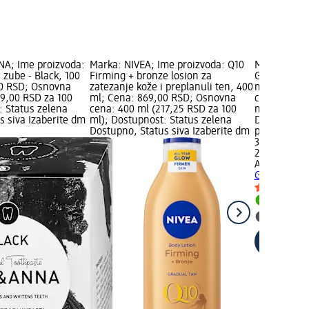
A; Ime proizvoda:
Marka: NIVEA; Ime proizvoda: Q10
Marka: AFRO
 zube - Black, 100
Firming + bronze losion za
Gel za tuši
00 RSD; Osnovna
zatezanje kože i preplanuli ten, 400
ml; Cena: 
39,00 RSD za 100
ml; Cena: 869,00 RSD; Osnovna
cena: 250 m
: Status zelena
cena: 400 ml (217,25 RSD za 100
ml); Dostup
s siva Izaberite dm
ml); Dostupnost: Status zelena
Dostupno, S
Dostupno, Status siva Izaberite dm
prodavnicu
339,00 RSD
250 ml (135
AFRODITA
Ge
GRAPES, 25
Dostupn
Izaberit