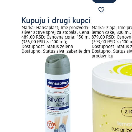
Kupuju i drugi kupci
izvoda:
Marka: Hansaplast; Ime proizvoda:
Marka: ziaja; Ime pr
 ulošci, 20
silver active sprej za stopala; Cena:
lemon cake, 300 ml;
 Osnovna
489,00 RSD; Osnovna cena: 150 ml
879,00 RSD; Osnovn
za 1 kom);
(326,00 RSD za 100 ml);
(293,00 RSD za 100 m
Status
Dostupnost: Status zelena
Dostupnost: Status 
siva
Dostupno, Status siva Izaberite dm
Dostupno, Status siv
prodavnicu