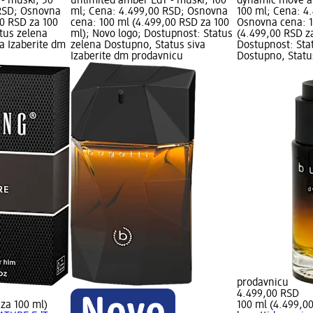
- muški, 50
unlimited amber EdT - muški, 100
dynamic move a
 RSD; Osnovna
ml; Cena: 4.499,00 RSD; Osnovna
100 ml; Cena: 4
00 RSD za 100
cena: 100 ml (4.499,00 RSD za 100
Osnovna cena: 
tus zelena
ml); Novo logo; Dostupnost: Status
(4.499,00 RSD za
a Izaberite dm
zelena Dostupno, Status siva
Dostupnost: Sta
Izaberite dm prodavnicu
Dostupno, Statu
prodavnicu
4.499,00 RSD
za 100 ml)
100 ml (4.499,0