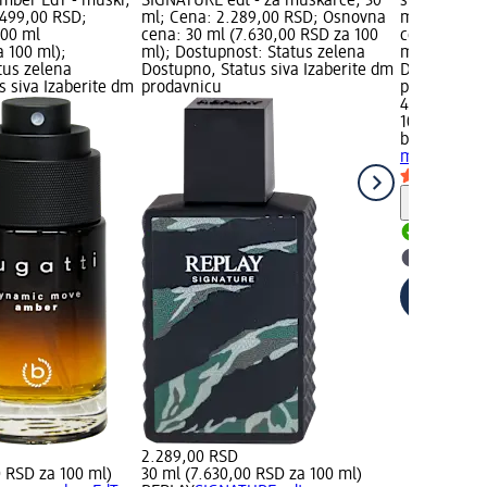
mber EdT - muški,
SIGNATURE edt - za muškarce, 30
signature c
.499,00 RSD;
ml; Cena: 2.289,00 RSD; Osnovna
ml; Cena: 4
100 ml
cena: 30 ml (7.630,00 RSD za 100
cena: 100 m
 100 ml);
ml); Dostupnost: Status zelena
ml); Dostup
tus zelena
Dostupno, Status siva Izaberite dm
Dostupno, S
s siva Izaberite dm
prodavnicu
prodavnicu
4.499,00 R
100 ml (4.4
bugatti
sign
muški, 100 
Savet
Dostupn
Izaberit
2.289,00 RSD
0 RSD za 100 ml)
30 ml (7.630,00 RSD za 100 ml)