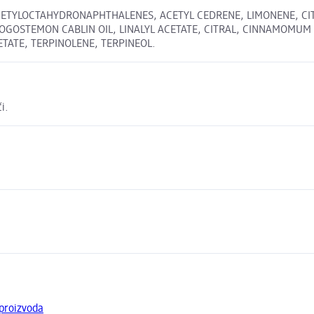
ETYLOCTAHYDRONAPHTHALENES, ACETYL CEDRENE, LIMONENE, CITR
POGOSTEMON CABLIN OIL, LINALYL ACETATE, CITRAL, CINNAMOMUM
TATE, TERPINOLENE, TERPINEOL.
i.
proizvoda