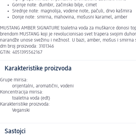
Gornje note: đumbir, začinsko bilje, cimet
Srednje note: magnolija, vodene note, pačuli, drvo kašmira
Donje note: smirna, mahovina, mošusni karamel, amber
MUSTANG AMBER SIGNATURE toaletna voda za muškarce donosi toplu i 
brendom MUSTANG koji je revolucionisao svet trapera svojim duhom 
narandže unose svežinu i nežnost. U bazi, amber, mošus i smirna s
dm broj proizvoda: 3101346
GTIN: 4051395562167
Karakteristike proizvoda
Grupe mirisa:
orijentalni, aromatični, vodeni
Koncentracija mirisa:
toaletna voda (edt)
Karakteristike proizvoda:
Veganski
Sastojci