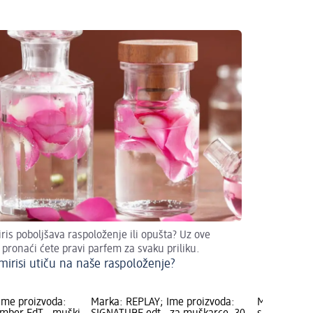
iris poboljšava raspoloženje ili opušta? Uz ove
 pronaći ćete pravi parfem za svaku priliku.
mirisi utiču na naše raspoloženje?
Ime proizvoda:
Marka: REPLAY; Ime proizvoda:
Marka: buga