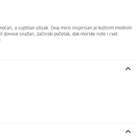
ćan, a suptilan utisak. Ovaj miris inspirisan je kultnim modnim
et donose snažan, začinski početak, dok morske note i cvet
i.