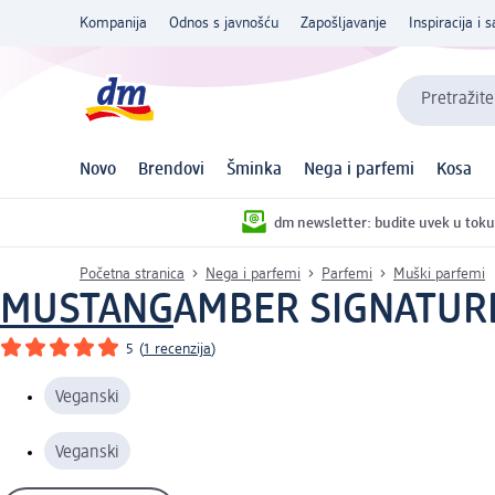
Kompanija
Odnos s javnošću
Zapošljavanje
Inspiracija i s
Pretražite
Novo
Brendovi
Šminka
Nega i parfemi
Kosa
dm newsletter: budite uvek u toku
Početna stranica
Nega i parfemi
Parfemi
Muški parfemi
MUSTANG
AMBER SIGNATURE 
5
(
1 recenzija
)
Veganski
Veganski