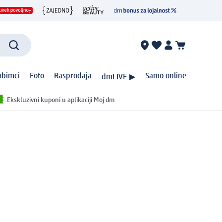
ubimci
Foto
Rasprodaja
Samo online
dmLIVE ▶
Ekskluzivni kuponi u aplikaciji Moj dm