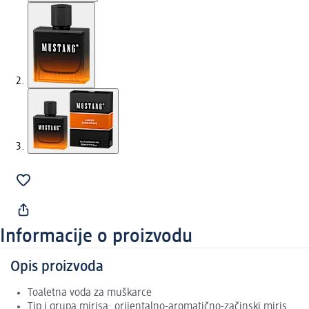
Informacije o proizvodu
Opis proizvoda
Toaletna voda za muškarce
Tip i grupa mirisa: orijentalno-aromatično-začinski miris