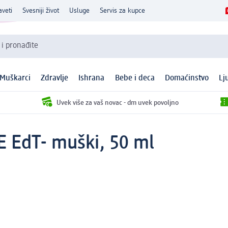
aveti
Svesniji život
Usluge
Servis za kupce
 i pronađite
Muškarci
Zdravlje
Ishrana
Bebe i deca
Domaćinstvo
Lj
Uvek više za vaš novac - dm uvek povoljno
EdT- muški, 50 ml