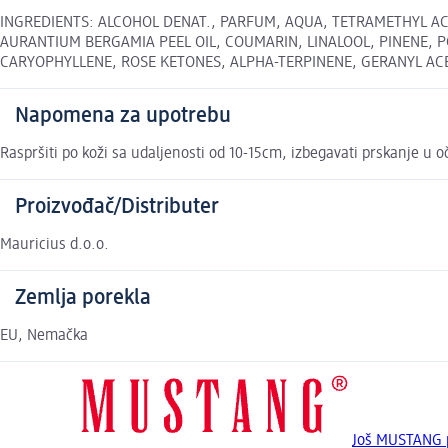
INGREDIENTS: ALCOHOL DENAT., PARFUM, AQUA, TETRAMETHYL AC
AURANTIUM BERGAMIA PEEL OIL, COUMARIN, LINALOOL, PINENE, 
CARYOPHYLLENE, ROSE KETONES, ALPHA-TERPINENE, GERANYL ACE
Napomena za upotrebu
Raspršiti po koži sa udaljenosti od 10-15cm, izbegavati prskanje u oč
Proizvođač/Distributer
Mauricius d.o.o.
Zemlja porekla
EU, Nemačka
Još MUSTANG 