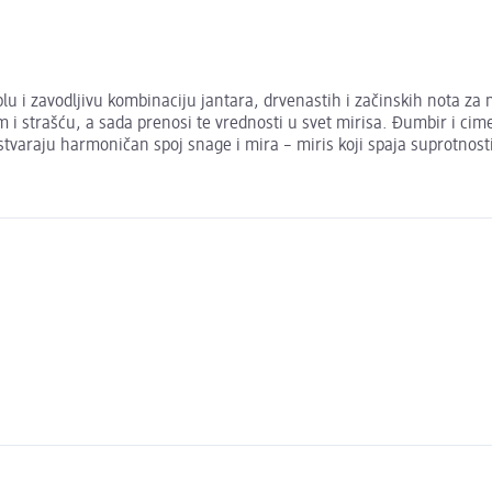
zavodljivu kombinaciju jantara, drvenastih i začinskih nota za mo
i strašću, a sada prenosi te vrednosti u svet mirisa. Đumbir i cim
tvaraju harmoničan spoj snage i mira – miris koji spaja suprotnost