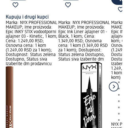
Kupuju i drugi kupci
Marka: NYX PROFESSIONAL
Marka: NYX PROFESSIONAL
Marka: 
MAKEUP; Ime proizvoda:
MAKEUP; Ime proizvoda:
MAKEUP;
Epic INKY STIX vodootporni
Epic Ink Liner ajlajner 01 -
Epic INK
ajlajner 03 - Kinetic, 1 kom;
Black, 1 kom; Cena:
ajlajner 
Cena: 1.249,00 RSD;
1.349,00 RSD; Osnovna
kom; Cen
Osnovna cena: 1 kom
cena: 1 kom (1.349,00 RSD
Osnovna
(1.249,00 RSD za 1 kom);
za 1 kom); Dostupnost:
(1.249,0
Dostupnost: Status zelena
Status zelena Dostupno,
Dostupno
Dostupno, Status siva
Status siva Izaberite dm
Dostupno
Izaberite dm prodavnicu
Izaberit
1.249,00
1 kom (1
kom)
+2
NYX PRO