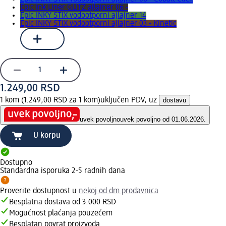
Epic Ink Liner GLITZ ajlajner 06 -
Epic INKY STIX vodootporni ajlajner 14
Epic INKY STIX vodootporni ajlajner 03 - Kinetic
1.249,00 RSD
1 kom (1.249,00 RSD za 1 kom)
uključen PDV, uz
dostavu
uvek povoljno
uvek povoljno od 01.06.2026.
U korpu
Dostupno
Standardna isporuka 2-5 radnih dana
Proverite dostupnost u
nekoj od dm prodavnica
Besplatna dostava od 3.000 RSD
Mogućnost plaćanja pouzećem
Besplatan povrat proizvoda