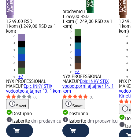
prodavnicu
1.249,00 RSD
1.249,00 RSD
1 kom (1.249,00 RSD za 1
1.249,00
1 kom (1.249,00 RSD za 1
kom)
1 kom (1
kom)
kom)
+2
+2
NYX PROFESSIONAL
+2
NYX PROFESSIONAL
MAKEUP
Epic INKY STIX
NYX PRO
MAKEUP
Epic INKY STIX
vodootporni ajlajner 14, 1
MAKEUP
vodootpo.ajlajner 10, 1 kom
kom
vodootpor
Kinetic,
(2)
(1)
Savet
Savet
Save
Dostupno
Dostupno
Dost
Izaberite
dm prodavnicu
Izaberite
dm prodavnicu
Izabe