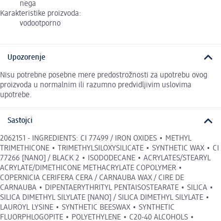
nega
Karakteristike proizvoda:
vodootporno
Upozorenje
Nisu potrebne posebne mere predostrožnosti za upotrebu ovog
proizvoda u normalnim ili razumno predvidljivim uslovima
upotrebe.
Sastojci
2062151 - INGREDIENTS: CI 77499 / IRON OXIDES • METHYL
TRIMETHICONE • TRIMETHYLSILOXYSILICATE • SYNTHETIC WAX • CI
77266 [NANO] / BLACK 2 • ISODODECANE • ACRYLATES/STEARYL
ACRYLATE/DIMETHICONE METHACRYLATE COPOLYMER •
COPERNICIA CERIFERA CERA / CARNAUBA WAX / CIRE DE
CARNAUBA • DIPENTAERYTHRITYL PENTAISOSTEARATE • SILICA •
SILICA DIMETHYL SILYLATE [NANO] / SILICA DIMETHYL SILYLATE •
LAUROYL LYSINE • SYNTHETIC BEESWAX • SYNTHETIC
FLUORPHLOGOPITE • POLYETHYLENE • C20-40 ALCOHOLS •