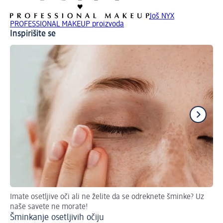
Još NYX
PROFESSIONAL MAKEUP proizvoda
Inspirišite se
Imate osetljive oči ali ne želite da se odreknete šminke? Uz
Kre
naše savete ne morate!
Lo
Šminkanje osetljivih očiju