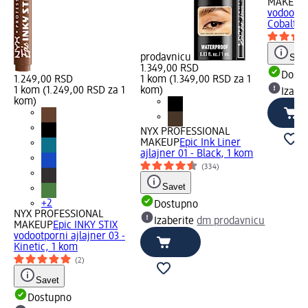
MAKEUP
vodootpor
Cobalt...
prodavnicu
Save
1.349,00 RSD
Dost
1.249,00 RSD
1 kom (1.349,00 RSD za 1
1 kom (1.249,00 RSD za 1
kom)
Izabe
kom)
NYX PROFESSIONAL
MAKEUP
Epic Ink Liner
ajlajner 01 - Black, 1 kom
(334)
Savet
+2
Dostupno
NYX PROFESSIONAL
Izaberite
dm prodavnicu
MAKEUP
Epic INKY STIX
vodootporni ajlajner 03 -
Kinetic, 1 kom
(2)
Savet
Dostupno