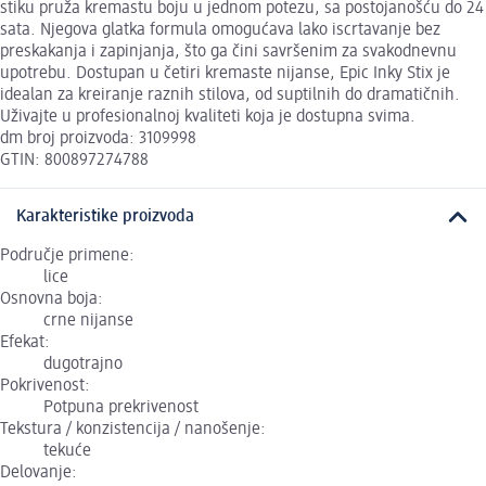
stiku pruža kremastu boju u jednom potezu, sa postojanošću do 24
sata. Njegova glatka formula omogućava lako iscrtavanje bez
preskakanja i zapinjanja, što ga čini savršenim za svakodnevnu
upotrebu. Dostupan u četiri kremaste nijanse, Epic Inky Stix je
idealan za kreiranje raznih stilova, od suptilnih do dramatičnih.
Uživajte u profesionalnoj kvaliteti koja je dostupna svima.
dm broj proizvoda: 3109998
GTIN: 800897274788
Karakteristike proizvoda
Područje primene:
lice
Osnovna boja:
crne nijanse
Efekat:
dugotrajno
Pokrivenost:
Potpuna prekrivenost
Tekstura / konzistencija / nanošenje:
tekuće
Delovanje: