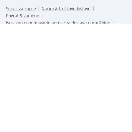
Servis za kupce
Načini & troškovi dostave
Povrat & zamene
Ispravno popunjavanje adrese za dostavu porudžbine
Poručivanje dm poklon-kartica za pravna lica
Kako da prepoznate lažne nagradne igre
Kompanija
O nama
Društvena odgovornost
Posao
Odnos s javnošću
dm asortiman
Usluge u dm prodavnicama
dm svet
Načini plaćanja