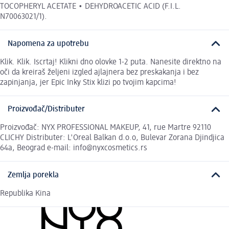
TOCOPHERYL ACETATE • DEHYDROACETIC ACID (F.I.L.
N70063021/1).
Napomena za upotrebu
Klik. Klik. Iscrtaj! Klikni dno olovke 1-2 puta. Nanesite direktno na
oči da kreiraš željeni izgled ajlajnera bez preskakanja i bez
zapinjanja, jer Epic Inky Stix klizi po tvojim kapcima!
Proizvođač/Distributer
Proizvođač: NYX PROFESSIONAL MAKEUP, 41, rue Martre 92110
CLICHY Distributer: L'Oreal Balkan d.o.o, Bulevar Zorana Djindjica
64a, Beograd e-mail: info@nyxcosmetics.rs
Zemlja porekla
Republika Kina