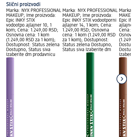
Slični proizvodi
Marka: NYX PROFESSIONAL
Marka: NYX PROFESSIONAL
Marka: 
MAKEUP; Ime proizvoda:
MAKEUP; Ime proizvoda:
MAKEUP;
Epic INKY STIX
Epic INKY STIX vodootporni
Epic INK
vodootpo.ajlajner 10, 1
ajlajner 14, 1 kom; Cena:
ajlajner 
kom; Cena: 1.249,00 RSD;
1.249,00 RSD; Osnovna
Cena: 1.
Osnovna cena: 1 kom
cena: 1 kom (1.249,00 RSD
Osnovna
(1.249,00 RSD za 1 kom);
za 1 kom); Dostupnost:
(1.249,0
Dostupnost: Status zelena
Status zelena Dostupno,
Dostupno
Dostupno, Status siva
Status siva Izaberite dm
Dostupno
Izaberite dm prodavnicu
Izaberit