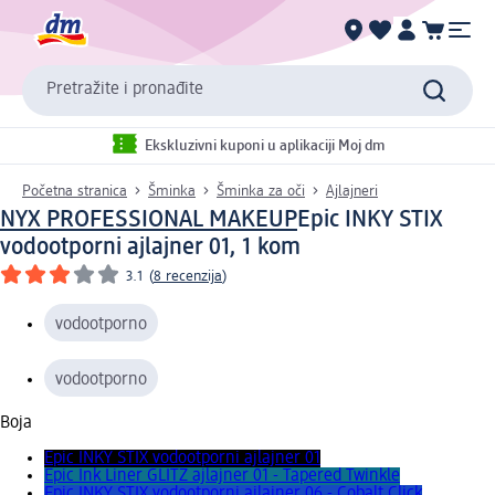
Pretražite i pronađite
Ekskluzivni kuponi u aplikaciji Moj dm
Početna stranica
Šminka
Šminka za oči
Ajlajneri
NYX PROFESSIONAL MAKEUP
Epic INKY STIX
vodootporni ajlajner 01, 1 kom
3.1
(
8 recenzija
)
vodootporno
vodootporno
Boja
Epic INKY STIX vodootporni ajlajner 01
Epic Ink Liner GLITZ ajlajner 01 - Tapered Twinkle
Epic INKY STIX vodootporni ajlajner 06 - Cobalt Click