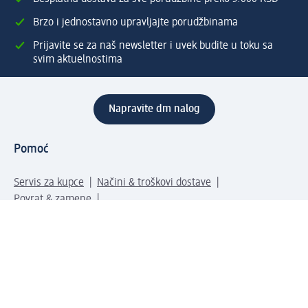
Brzo i jednostavno upravljajte porudžbinama
Prijavite se za naš newsletter i uvek budite u toku sa
svim aktuelnostima
Napravite dm nalog
Pomoć
Servis za kupce
Načini & troškovi dostave
Povrat & zamene
Ispravno popunjavanje adrese za dostavu porudžbine
Poručivanje dm poklon-kartica za pravna lica
Kako da prepoznate lažne nagradne igre
Kompanija