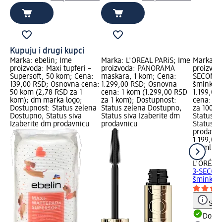
Kupuju i drugi kupci
Marka: ebelin; Ime
Marka: L'ORÉAL PARiS; Ime
Marka: L
proizvoda: Maxi tupferi –
proizvoda: PANORAMA
proizvod
Supersoft, 50 kom; Cena:
maskara, 1 kom; Cena:
SECOND f
139,00 RSD; Osnovna cena:
1.299,00 RSD; Osnovna
šminku, 
50 kom (2,78 RSD za 1
cena: 1 kom (1.299,00 RSD
1.199,00
kom); dm marka logo;
za 1 kom); Dostupnost:
cena: 75
Dostupnost: Status zelena
Status zelena Dostupno,
za 100 m
Dostupno, Status siva
Status siva Izaberite dm
Status z
Izaberite dm prodavnicu
prodavnicu
Status s
prodavn
1.199,00
75 ml (1
ml)
L'ORÉAL 
3-SECOND
šminku, 
Save
Dost