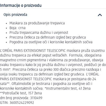
Informacije o proizvodu
Opis proizvoda
Maskara za produžavanje trepavica
Boja: crna
Pruža trepavicama dužinu i uvijenost
Precizna četkica za definisan izgled bez grudvica
Pogodna za osetljive oči i korisnike kontaktnih sočiva
L'ORÉAL PARiS EXTENSIONIST TELESCOPIC maskara pruža izuzetnu
dužinu trepavica za efekat poput veštačkih. Formula, obogaćena
magnetno crnim pigmentima i vlaknima za produžavanje, obavija
svaku trepavicu kako bi joj pružila dužinu i uvijenost, podižući je do
5 mm*. Precizna četkica sa preko 300 dlačica precizno razdvaja i
uvija svaku trepavicu za definisan izgled bez grudvica. L'ORÉAL
PARiS EXTENSIONIST TELESCOPIC maskara je postojana do 24
sata**. Oftalmološki je testirana i pogodna za osetljive oči i
korisnike kontaktnih sočiva. *Instrumentalni test, 41 žena
**Potrošački test, 157 žena
dm broj proizvoda: 3110499
GTIN: 3600524229092