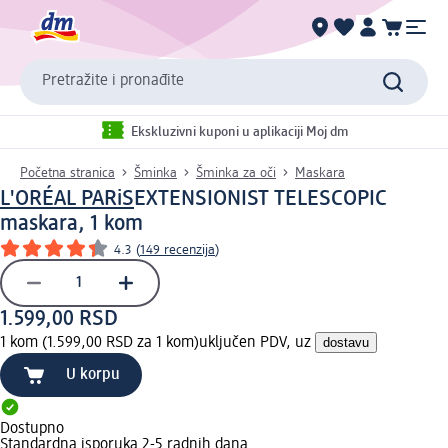
Pretražite i pronađite
Ekskluzivni kuponi u aplikaciji Moj dm
Početna stranica
Šminka
Šminka za oči
Maskara
L'ORÉAL PARiS
EXTENSIONIST TELESCOPIC
maskara, 1 kom
4.3
(
149 recenzija
)
1.599,00 RSD
1 kom (1.599,00 RSD za 1 kom)
uključen PDV, uz
dostavu
U korpu
Dostupno
Standardna isporuka 2-5 radnih dana