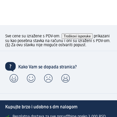
Sve cene su izražene s PDV-om.
Troškovi isporuke
prikazani
su kao posebna stavka na računu i oni su izraženi s PDV-om.
(§) Za ovu stavku nije moguće ostvariti popust.
Kako Vam se dopada stranica?
Kupujte brzo i udobno s dm nalogom
Besplatna dostava za sve porudžbine preko 3.000 RSD