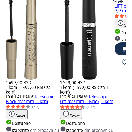
L'ORÉAL 
LIFT ext
9,9 ml
Save
Dost
Izabe
1.499,00 RSD
1.599,00 RSD
1 kom (1.499,00 RSD za 1
1 kom (1.599,00 RSD za 1
kom)
kom)
L'ORÉAL PARiS
Telescopic
L'ORÉAL PARiS
Telescopic
Black maskara, 1 kom
Lift maskara – Black, 1 kom
(217)
(1172)
Savet
Savet
Dostupno
Dostupno
Izaberite
dm prodavnicu
Izaberite
dm prodavnicu