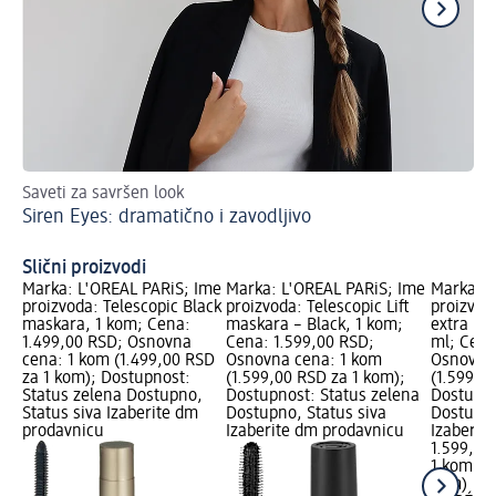
Saveti za savršen look
Pri
Siren Eyes: dramatično i zavodljivo
Do
Slični proizvodi
Marka: L'ORÉAL PARiS; Ime
Marka: L'ORÉAL PARiS; Ime
Marka: L
proizvoda: Telescopic Black
proizvoda: Telescopic Lift
proizvod
maskara, 1 kom; Cena:
maskara – Black, 1 kom;
extra bl
1.499,00 RSD; Osnovna
Cena: 1.599,00 RSD;
ml; Cena
cena: 1 kom (1.499,00 RSD
Osnovna cena: 1 kom
Osnovna
za 1 kom); Dostupnost:
(1.599,00 RSD za 1 kom);
(1.599,0
Status zelena Dostupno,
Dostupnost: Status zelena
Dostupno
Status siva Izaberite dm
Dostupno, Status siva
Dostupno
prodavnicu
Izaberite dm prodavnicu
Izaberit
1.599,00
1 kom (1
kom)