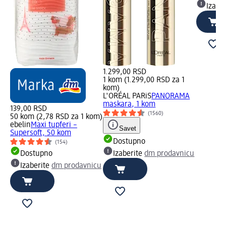
Izabe
1.299,00 RSD
1 kom (1.299,00 RSD za 1
kom)
L'ORÉAL PARiS
PANORAMA
maskara, 1 kom
139,00 RSD
(1560)
50 kom (2,78 RSD za 1 kom)
ebelin
Maxi tupferi –
Savet
Supersoft, 50 kom
Dostupno
(154)
Dostupno
Izaberite
dm prodavnicu
Izaberite
dm prodavnicu