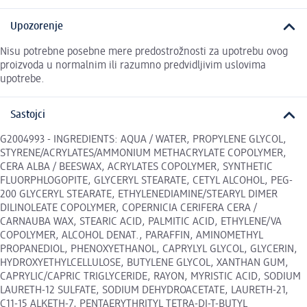
Upozorenje
Nisu potrebne posebne mere predostrožnosti za upotrebu ovog
proizvoda u normalnim ili razumno predvidljivim uslovima
upotrebe.
Sastojci
G2004993 - INGREDIENTS: AQUA / WATER, PROPYLENE GLYCOL,
STYRENE/ACRYLATES/AMMONIUM METHACRYLATE COPOLYMER,
CERA ALBA / BEESWAX, ACRYLATES COPOLYMER, SYNTHETIC
FLUORPHLOGOPITE, GLYCERYL STEARATE, CETYL ALCOHOL, PEG-
200 GLYCERYL STEARATE, ETHYLENEDIAMINE/STEARYL DIMER
DILINOLEATE COPOLYMER, COPERNICIA CERIFERA CERA /
CARNAUBA WAX, STEARIC ACID, PALMITIC ACID, ETHYLENE/VA
COPOLYMER, ALCOHOL DENAT., PARAFFIN, AMINOMETHYL
PROPANEDIOL, PHENOXYETHANOL, CAPRYLYL GLYCOL, GLYCERIN,
HYDROXYETHYLCELLULOSE, BUTYLENE GLYCOL, XANTHAN GUM,
CAPRYLIC/CAPRIC TRIGLYCERIDE, RAYON, MYRISTIC ACID, SODIUM
LAURETH-12 SULFATE, SODIUM DEHYDROACETATE, LAURETH-21,
C11-15 ALKETH-7, PENTAERYTHRITYL TETRA-DI-T-BUTYL