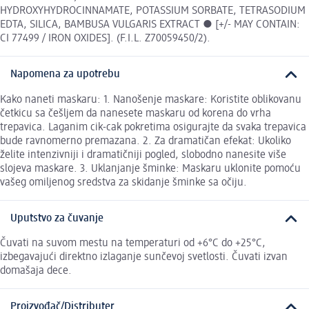
HYDROXYHYDROCINNAMATE, POTASSIUM SORBATE, TETRASODIUM
EDTA, SILICA, BAMBUSA VULGARIS EXTRACT ● [+/- MAY CONTAIN:
CI 77499 / IRON OXIDES]. (F.I.L. Z70059450/2).
Napomena za upotrebu
Kako naneti maskaru: 1. Nanošenje maskare: Koristite oblikovanu
četkicu sa češljem da nanesete maskaru od korena do vrha
trepavica. Laganim cik-cak pokretima osigurajte da svaka trepavica
bude ravnomerno premazana. 2. Za dramatičan efekat: Ukoliko
želite intenzivniji i dramatičniji pogled, slobodno nanesite više
slojeva maskare. 3. Uklanjanje šminke: Maskaru uklonite pomoću
vašeg omiljenog sredstva za skidanje šminke sa očiju.
Uputstvo za čuvanje
Čuvati na suvom mestu na temperaturi od +6°C do +25°C,
izbegavajući direktno izlaganje sunčevoj svetlosti. Čuvati izvan
domašaja dece.
Proizvođač/Distributer