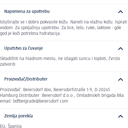
Napomena za upotrebu
Istuširajte se i dobro pokvasite kožu. Naneti na vlažnu kožu. Isprati
vodom. Za spoljašnju upotrebu. Za lice, telo, ruke, laktove - gde
god je koži potrebna hidratacija.
Uputstvo za čuvanje
Skladištiti na hladnom mestu, ne izlagati suncu i toploti, čvrsto
zatvoriti
Proizvođač/Distributer
Proizvođač: Beiersdorf doo, Beiersdorfstraße 1-9, D-20245
Hamburg Distributer: Beiersdorf d.o.o., Omladinskih brigada 88a
email: bdfbelgrade@beiersdorf.com
Zemlja porekla
EU, Španija