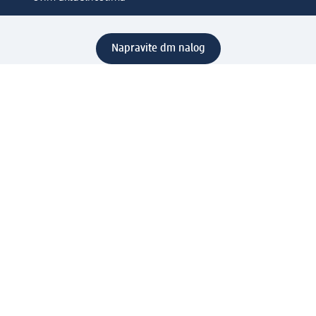
Napravite dm nalog
Pomoć
Servis za kupce
Načini & troškovi dostave
Povrat & zamene
Ispravno popunjavanje adrese za dostavu porudžbine
Poručivanje dm poklon-kartica za pravna lica
Kako da prepoznate lažne nagradne igre
Kompanija
O nama
Društvena odgovornost
Posao
Odnos s javnošću
dm asortiman
Usluge u dm prodavnicama