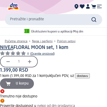
Pretražite i pronađite
Ekskluzivni kuponi u aplikaciji Moj dm
Početna stranica
Nega i parfemi
Poklon setovi
NIVEA
FLORAL MOON set, 1 kom
0
(
Ocenite proizvod
)
1.399,00 RSD
1 kom (1.399,00 RSD za 1 kom)
uključen PDV, uz
dostavu
U korpu
Trenutno nije dostupno
Proverite dostupnost u
nekoj od dm prodavnica