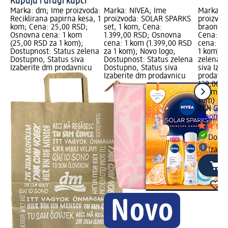
Kupuju i drugi kupci
Marka: dm; Ime proizvoda:
Marka: NIVEA; Ime
Marka: Z
Reciklirana papirna kesa, 1
proizvoda: SOLAR SPARKS
proizvod
kom; Cena: 25,00 RSD;
set, 1 kom; Cena:
braon kr
Osnovna cena: 1 kom
1.399,00 RSD; Osnovna
Cena: 12
(25,00 RSD za 1 kom);
cena: 1 kom (1.399,00 RSD
cena: 1 
Dostupnost: Status zelena
za 1 kom); Novo logo;
1 kom); 
Dostupno, Status siva
Dostupnost: Status zelena
zelena D
Izaberite dm prodavnicu
Dostupno, Status siva
siva Iza
Izaberite dm prodavnicu
prodavn
129,00 R
1 kom (1
kom)
ZEN GIF
braon kr
Dost
Izabe