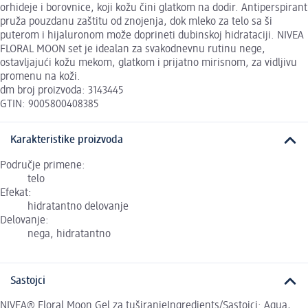
orhideje i borovnice, koji kožu čini glatkom na dodir. Antiperspirant
pruža pouzdanu zaštitu od znojenja, dok mleko za telo sa ši
puterom i hijaluronom može doprineti dubinskoj hidrataciji. NIVEA
FLORAL MOON set je idealan za svakodnevnu rutinu nege,
ostavljajući kožu mekom, glatkom i prijatno mirisnom, za vidljivu
promenu na koži.
dm broj proizvoda: 3143445
GTIN: 9005800408385
Karakteristike proizvoda
Područje primene:
telo
Efekat:
hidratantno delovanje
Delovanje:
nega, hidratantno
Sastojci
NIVEA® Floral Moon Gel za tuširanjeIngredients/Sastojci: Aqua,