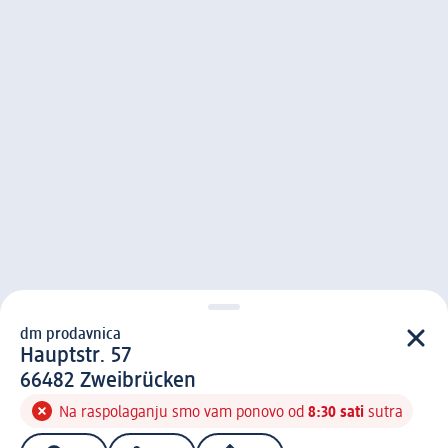
dm prodavnica
d m prodavnica
Hauptstr. 57
6 6 4 8 2
66482
Zweibrücken
Na raspolaganju smo vam ponovo od
8:30 sati
sutra