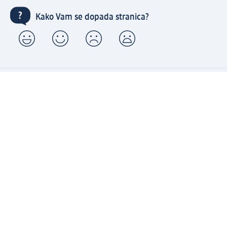
Kako Vam se dopada stranica?
Kupujte brzo i udobno s dm nalogom
Besplatna dostava za sve porudžbine preko 3.000 RSD
Brzo i jednostavno upravljajte porudžbinama
Prijavite se za naš newsletter i uvek budite u toku sa
svim aktuelnostima
Napravite dm nalog
Pomoć