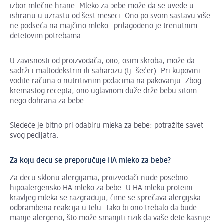
izbor mlečne hrane. Mleko za bebe može da se uvede u
ishranu u uzrastu od šest meseci. Ono po svom sastavu više
ne podseća na majčino mleko i prilagođeno je trenutnim
detetovim potrebama.
U zavisnosti od proizvođača, ono, osim skroba, može da
sadrži i maltodekstrin ili saharozu (tj. šećer). Pri kupovini
vodite računa o nutritivnim podacima na pakovanju. Zbog
kremastog recepta, ono uglavnom duže drže bebu sitom
nego dohrana za bebe.
Sledeće je bitno pri odabiru mleka za bebe: potražite savet
svog pedijatra.
Za koju decu se preporučuje HA mleko za bebe?
Za decu sklonu alergijama, proizvođači nude posebno
hipoalergensko HA mleko za bebe. U HA mleku proteini
kravljeg mleka se razgrađuju, čime se sprečava alergijska
odbrambena reakcija u telu. Tako bi ono trebalo da bude
manje alergeno, što može smanjiti rizik da vaše dete kasnije