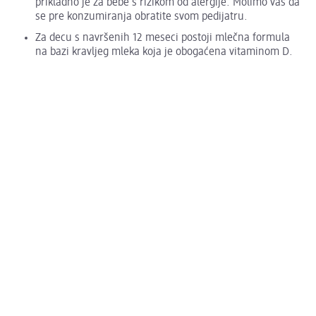
prikladno je za bebe s rizikom od alergije. Molimo vas da
se pre konzumiranja obratite svom pedijatru.
Za decu s navršenih 12 meseci postoji mlečna formula
na bazi kravljeg mleka koja je obogaćena vitaminom D.