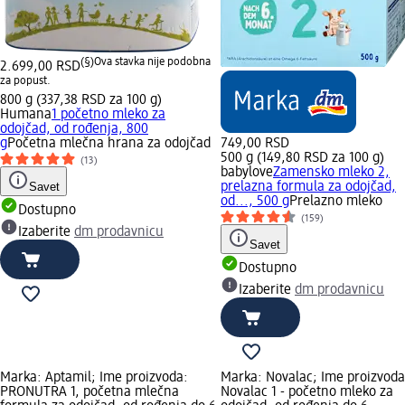
(§)
Ova stavka nije podobna
2.699,00 RSD
za popust.
800 g (337,38 RSD za 100 g)
Humana
1 početno mleko za
odojčad, od rođenja, 800
g
Početna mlečna hrana za odojčad
749,00 RSD
500 g (149,80 RSD za 100 g)
(13)
babylove
Zamensko mleko 2,
Savet
prelazna formula za odojčad,
od..., 500 g
Prelazno mleko
Dostupno
(159)
Izaberite
dm prodavnicu
Savet
Dostupno
Izaberite
dm prodavnicu
Marka: Aptamil; Ime proizvoda:
Marka: Novalac; Ime proizvoda
PRONUTRA 1, početna mlečna
Novalac 1 - početno mleko za