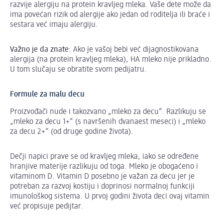
razvije alergiju na protein kravljeg mleka. Vaše dete može da
ima povećan rizik od alergije ako jedan od roditelja ili braće i
sestara već imaju alergiju.
Važno je da znate
: Ako je vašoj bebi već dijagnostikovana
alergija (na protein kravljeg mleka), HA mleko nije prikladno.
U tom slučaju se obratite svom pedijatru.
Formule za malu decu
Proizvođači nude i takozvano „mleko za decu“. Razlikuju se
„mleko za decu 1+“ (s navršenih dvanaest meseci) i „mleko
za decu 2+“ (od druge godine života).
Dečji napici prave se od kravljeg mleka, iako se određene
hranjive materije razlikuju od toga. Mleko je obogaćeno i
vitaminom D. Vitamin D posebno je važan za decu jer je
potreban za razvoj kostiju i doprinosi normalnoj funkciji
imunološkog sistema. U prvoj godini života deci ovaj vitamin
već propisuje pedijtar.