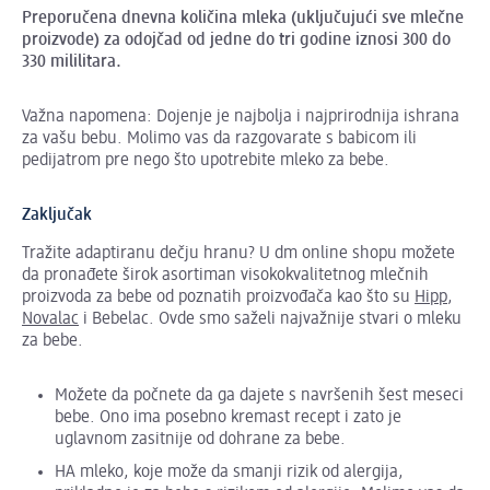
Preporučena dnevna količina mleka (uključujući sve mlečne
proizvode) za odojčad od jedne do tri godine iznosi 300 do
330 mililitara.
Važna napomena: Dojenje je najbolja i najprirodnija ishrana
za vašu bebu. Molimo vas da razgovarate s babicom ili
pedijatrom pre nego što upotrebite mleko za bebe.
Zaključak
Tražite adaptiranu dečju hranu? U dm online shopu možete
da pronađete širok asortiman visokokvalitetnog mlečnih
proizvoda za bebe od poznatih proizvođača kao što su
Hipp
,
Novalac
i Bebelac. Ovde smo saželi najvažnije stvari o mleku
za bebe.
Možete da počnete da ga dajete s navršenih šest meseci
bebe. Ono ima posebno kremast recept i zato je
uglavnom zasitnije od dohrane za bebe.
HA mleko, koje može da smanji rizik od alergija,