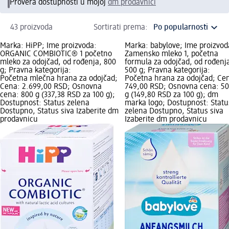
Provera dostupnosti u mojoj
dm prodavnici
43 proizvoda
Sortirati prema:
Marka: HiPP; Ime proizvoda:
Marka: babylove; Ime proizvod
ORGANIC COMBIOTIC® 1 početno
Zamensko mleko 1, početna
mleko za odojčad, od rođenja, 800
formula za odojčad, od rođenj
g; Pravna kategorija:
500 g; Pravna kategorija:
Početna mlečna hrana za odojčad;
Početna hrana za odojčad; Ce
Cena: 2.699,00 RSD; Osnovna
749,00 RSD; Osnovna cena: 5
cena: 800 g (337,38 RSD za 100 g);
g (149,80 RSD za 100 g); dm
Dostupnost: Status zelena
marka logo; Dostupnost: Statu
Dostupno, Status siva Izaberite dm
zelena Dostupno, Status siva
prodavnicu
Izaberite dm prodavnicu