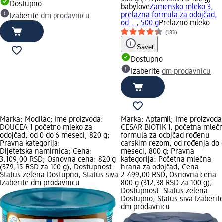
Dostupno
babylove
Zamensko mleko 3,
prelazna formula za odojčad,
Izaberite
dm prodavnicu
od..., 500 g
Prelazno mleko
(183)
Savet
Dostupno
Izaberite
dm prodavnicu
Marka: Modilac; Ime proizvoda:
Marka: Aptamil; Ime proizvoda
DOUCEA 1 početno mleko za
CESAR BIOTIK 1, početna mleč
odojčad, od 0 do 6 meseci, 820 g;
formula za odojčad rođenu
Pravna kategorija:
carskim rezom, od rođenja do 
Dijetetska namirnica; Cena:
meseci, 800 g; Pravna
3.109,00 RSD; Osnovna cena: 820 g
kategorija: Početna mlečna
(379,15 RSD za 100 g); Dostupnost:
hrana za odojčad; Cena:
Status zelena Dostupno, Status siva
2.499,00 RSD; Osnovna cena:
Izaberite dm prodavnicu
800 g (312,38 RSD za 100 g);
Dostupnost: Status zelena
Dostupno, Status siva Izaberit
dm prodavnicu