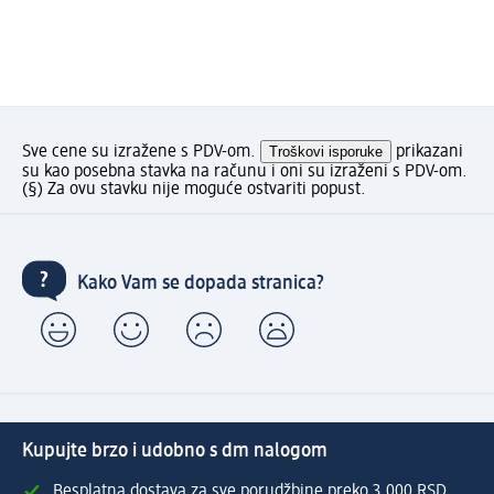
Sve cene su izražene s PDV-om.
Troškovi isporuke
prikazani
su kao posebna stavka na računu i oni su izraženi s PDV-om.
(§) Za ovu stavku nije moguće ostvariti popust.
Kako Vam se dopada stranica?
Kupujte brzo i udobno s dm nalogom
Besplatna dostava za sve porudžbine preko 3.000 RSD