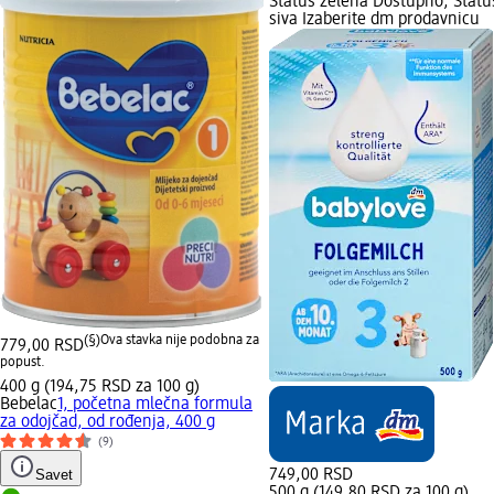
Status zelena Dostupno, Statu
siva Izaberite dm prodavnicu
(§)
Ova stavka nije podobna za
779,00 RSD
popust.
400 g (194,75 RSD za 100 g)
Bebelac
1, početna mlečna formula
za odojčad, od rođenja, 400 g
(9)
Savet
749,00 RSD
500 g (149,80 RSD za 100 g)