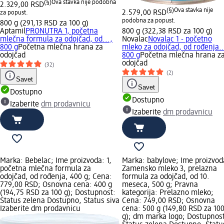
(§)
Ova stavka nije podobna
2.329,00 RSD
(§)
Ova stavka nije
za popust.
2.579,00 RSD
podobna za popust.
800 g (291,13 RSD za 100 g)
Aptamil
PRONUTRA 1, početna
800 g (322,38 RSD za 100 g)
mlečna formula za odojčad, od...,
Novalac
Novalac 1 - početno
800 g
Početna mlečna hrana za
mleko za odojčad, od rođenja..
odojčad
800 g
Početna mlečna hrana z
odojčad
(32)
(2)
Savet
Savet
Dostupno
Dostupno
Izaberite
dm prodavnicu
Izaberite
dm prodavnicu
Marka: Bebelac; Ime proizvoda: 1,
Marka: babylove; Ime proizvod
početna mlečna formula za
Zamensko mleko 3, prelazna
odojčad, od rođenja, 400 g; Cena:
formula za odojčad, od 10.
779,00 RSD; Osnovna cena: 400 g
meseca, 500 g; Pravna
(194,75 RSD za 100 g); Dostupnost:
kategorija: Prelazno mleko;
Status zelena Dostupno, Status siva
Cena: 749,00 RSD; Osnovna
Izaberite dm prodavnicu
cena: 500 g (149,80 RSD za 10
g); dm marka logo; Dostupnost