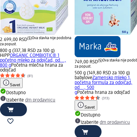
(§)
Ova stavka nije podobna
2.699,00 RSD
za popust.
800 g (337,38 RSD za 100 g)
HiPP
ORGANIC COMBIOTIC® 1
početno mleko za odojčad, od...,
(§)
Ova stavka nije podo
749,00 RSD
800 g
Početna mlečna hrana za
za popust.
odojčad
500 g (149,80 RSD za 100 g)
(81)
babylove
Zamensko mleko 1,
početna formula za odojčad,
Savet
od..., 500
g
Početna hrana za odojčad
Dostupno
(313)
Izaberite
dm prodavnicu
Savet
Dostupno
Izaberite
dm prodavnicu