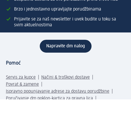
Brzo i jednostavno upravljajte porudžbinama
Prijavite se za naš newsletter i uvek budite u toku sa
svim aktuelnostima
Napravite dm nalog
Pomoć
Servis za kupce
Načini & troškovi dostave
Povrat & zamene
Ispravno popunjavanje adrese za dostavu porudžbine
Poručivanje dm poklon-kartica za pravna lica
Kako da prepoznate lažne nagradne igre
Kompanija