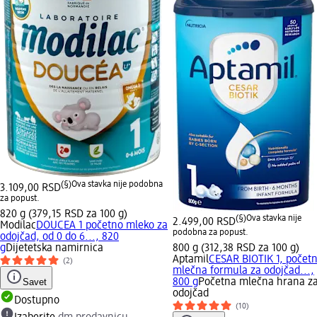
(§)
Ova stavka nije podobna
3.109,00 RSD
za popust.
820 g (379,15 RSD za 100 g)
(§)
Ova stavka nije
2.499,00 RSD
Modilac
DOUCEA 1 početno mleko za
podobna za popust.
odojčad, od 0 do 6..., 820
g
Dijetetska namirnica
800 g (312,38 RSD za 100 g)
Aptamil
CESAR BIOTIK 1, počet
(2)
mlečna formula za odojčad...,
Savet
800 g
Početna mlečna hrana z
odojčad
Dostupno
(10)