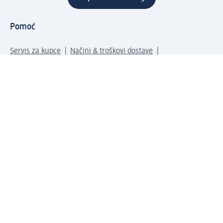
Pomoć
Servis za kupce
Načini & troškovi dostave
Povrat & zamene
Ispravno popunjavanje adrese za dostavu porudžbine
Poručivanje dm poklon-kartica za pravna lica
Kako da prepoznate lažne nagradne igre
Kompanija
O nama
Društvena odgovornost
Posao
Odnos s javnošću
dm asortiman
Usluge u dm prodavnicama
dm svet