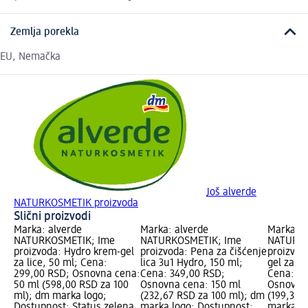
Zemlja porekla
EU, Nemačka
Još alverde
NATURKOSMETIK proizvoda
Slični proizvodi
Marka: alverde
Marka: alverde
Marka: a
NATURKOSMETIK; Ime
NATURKOSMETIK; Ime
NATURKO
proizvoda: Hydro krem-gel
proizvoda: Pena za čišćenje
proizvod
za lice, 50 ml; Cena:
lica 3u1 Hydro, 150 ml;
gel za u
299,00 RSD; Osnovna cena:
Cena: 349,00 RSD;
Cena: 29
50 ml (598,00 RSD za 100
Osnovna cena: 150 ml
Osnovna 
ml); dm marka logo;
(232,67 RSD za 100 ml); dm
(199,33 
Dostupnost: Status zelena
marka logo; Dostupnost:
marka lo