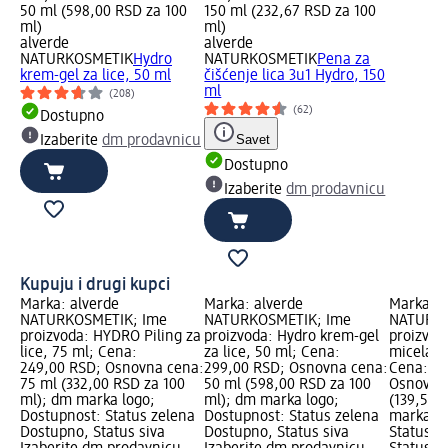
50 ml (598,00 RSD za 100
150 ml (232,67 RSD za 100
ml)
ml)
alverde
alverde
NATURKOSMETIK
Hydro
NATURKOSMETIK
Pena za
krem-gel za lice, 50 ml
čišćenje lica 3u1 Hydro, 150
ml
(208)
(62)
Dostupno
Savet
Izaberite
dm prodavnicu
Dostupno
Izaberite
dm prodavnicu
Kupuju i drugi kupci
Marka: alverde
Marka: alverde
Marka: a
NATURKOSMETIK; Ime
NATURKOSMETIK; Ime
NATURKO
proizvoda: HYDRO Piling za
proizvoda: Hydro krem-gel
proizvod
lice, 75 ml; Cena:
za lice, 50 ml; Cena:
micelarn
249,00 RSD; Osnovna cena:
299,00 RSD; Osnovna cena:
Cena: 27
75 ml (332,00 RSD za 100
50 ml (598,00 RSD za 100
Osnovna 
ml); dm marka logo;
ml); dm marka logo;
(139,50 
Dostupnost: Status zelena
Dostupnost: Status zelena
marka lo
Dostupno, Status siva
Dostupno, Status siva
Status z