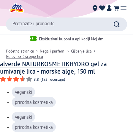
Pretražite i pronađite
Ekskluzivni kuponi u aplikaciji Moj dm
Početna stranica
Nega i parfemi
Čišćenje lica
Gelovi za čišćenje lica
alverde NATURKOSMETIK
HYDRO gel za
umivanje lica - morske alge, 150 ml
3.8
(
152 recenzija
)
Veganski
prirodna kozmetika
Veganski
prirodna kozmetika