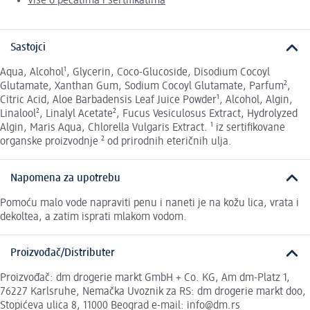
Više o pečatima i sertifikatima
Sastojci
Aqua, Alcohol¹, Glycerin, Coco-Glucoside, Disodium Cocoyl
Glutamate, Xanthan Gum, Sodium Cocoyl Glutamate, Parfum²,
Citric Acid, Aloe Barbadensis Leaf Juice Powder¹, Alcohol, Algin,
Linalool², Linalyl Acetate², Fucus Vesiculosus Extract, Hydrolyzed
Algin, Maris Aqua, Chlorella Vulgaris Extract. ¹ iz sertifikovane
organske proizvodnje ² od prirodnih eteričnih ulja.
Napomena za upotrebu
Pomoću malo vode napraviti penu i naneti je na kožu lica, vrata i
dekoltea, a zatim isprati mlakom vodom.
Proizvođač/Distributer
Proizvođač: dm drogerie markt GmbH + Co. KG, Am dm-Platz 1,
76227 Karlsruhe, Nemačka Uvoznik za RS: dm drogerie markt doo,
Stopićeva ulica 8, 11000 Beograd e-mail: info@dm.rs