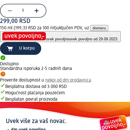
299,00 RSD
150 ml (199,33 RSD za 100 ml)
uključen PDV, uz
dostavu
uvek povoljno
uvek povoljno od 29.09.2023.
U korpu
Dostupno
Standardna isporuka 2-5 radnih dana
Proverite dostupnost u
nekoj od dm prodavnica
Besplatna dostava od 3.000 RSD
Mogućnost plaćanja pouzećem
Besplatan povrat proizvoda
Uvek više za vaš novac.