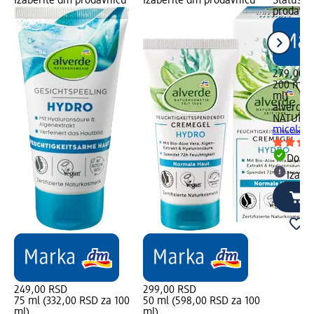
Izaberite dm prodavnicu
Izaberite dm prodavnicu
Status s
prodavn
279,00 
200 ml (
ml)
alverde
NATURK
micelarn
Dost
Izabe
249,00 RSD
299,00 RSD
75 ml (332,00 RSD za 100
50 ml (598,00 RSD za 100
ml)
ml)