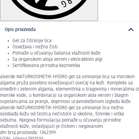
Opis proizvoda
Gel za čišćenje lica
Osvežava i nežno čisti
Pomaže u očuvanju balansa vlažnosti kože
Sa organskom aloja verom i ekstraktom algi
Sertifikovana prirodna kozmetika
alverde NATURKOSMETIK HYDRO gel za umivanje lica sa morskim
algama pruža posebno osvežavajući osećaj na koži. Kompleks sa
smeđim i zelenim algama, elementima u tragovima i mineralima iz
morske vode, u kombinaciji sa organskom aloa verom i blagim
supstancama za pranje, doprinosi uravnoteženom izgledu kože.
alverde NATURKOSMETIK HYDRO gel za umivanje lica nežno
oslobađa kožu od čestica nečistoće iz okoline, šminke i viška
sebuma. Njegova formulacija pomaže u očuvanju prirodne
vlažnosti kože, ostavljajući je čistom i negovanom.
dm broj proizvoda: 1362399
GTIN: 4066447911510