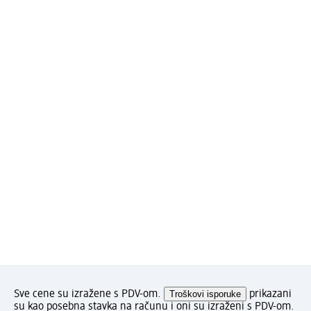
Sve cene su izražene s PDV-om.
Troškovi isporuke
prikazani
su kao posebna stavka na računu i oni su izraženi s PDV-om.