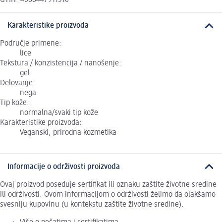
Karakteristike proizvoda
Područje primene:
lice
Tekstura / konzistencija / nanošenje:
gel
Delovanje:
nega
Tip kože:
normalna/svaki tip kože
Karakteristike proizvoda:
Veganski, prirodna kozmetika
Informacije o održivosti proizvoda
Ovaj proizvod poseduje sertifikat ili oznaku zaštite životne sredine
ili održivosti. Ovom informacijom o održivosti želimo da olakšamo
svesniju kupovinu (u kontekstu zaštite životne sredine).