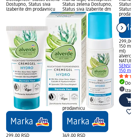
Dostupno, Status siva
Status zelena Dostupno,
Status z
Izaberite dm prodavnicu
Status siva Izaberite dm
Status s
prodavn
299,00 
150 ml (
ml)
alverde
NATURK
SENSITIV
150 ml
Dost
Izabe
prodavnicu
299,00 RSD
349,00 RSD