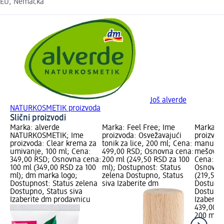
EU, Nemačka
Još alverde
NATURKOSMETIK proizvoda
Slični proizvodi
Marka: alverde
Marka: Feel Free; Ime
Marka: z
NATURKOSMETIK; Ime
proizvoda: Osvežavajući
proizvoda
proizvoda: Clear krema za
tonik za lice, 200 ml; Cena:
manuka t
umivanje, 100 ml; Cena:
499,00 RSD; Osnovna cena:
mešovitu
349,00 RSD; Osnovna cena:
200 ml (249,50 RSD za 100
Cena: 43
100 ml (349,00 RSD za 100
ml); Dostupnost: Status
Osnovna 
ml); dm marka logo;
zelena Dostupno, Status
(219,50 
Dostupnost: Status zelena
siva Izaberite dm
Dostupno
Dostupno, Status siva
Dostupno
Izaberite dm prodavnicu
Izaberit
439,00 
200 ml (
ml)