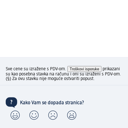
Sve cene su izražene s PDV-om.
Troškovi isporuke
prikazani
su kao posebna stavka na računu i oni su izraženi s PDV-om.
(§) Za ovu stavku nije moguće ostvariti popust.
Kako Vam se dopada stranica?