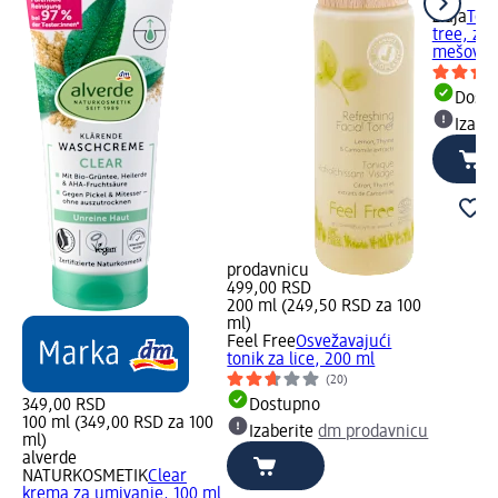
ziaja
Toni
tree, za
mešovitu
Dost
Izabe
prodavnicu
499,00 RSD
200 ml (249,50 RSD za 100
ml)
Feel Free
Osvežavajući
tonik za lice, 200 ml
(20)
349,00 RSD
Dostupno
100 ml (349,00 RSD za 100
Izaberite
dm prodavnicu
ml)
alverde
NATURKOSMETIK
Clear
krema za umivanje, 100 ml