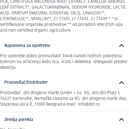
PCA, CIMICIFUGA RACEMOSA ROOT EXTRACT, CAMELLIA SINENSIS
LEAF EXTRACT*, GALACTOARABINAN, SODIUM HYDROXIDE, LACTIC
ACID, PARFUM (NATURAL ESSENTIAL OILS), LINALOOL**,
CITRONELLOL**, VANILLIN**, CI 77491, CI 77492, CI 77499.* * iz
sertifikovane organske proizvodnje ** od prirodnih eteričnih ulja.
and non-certified organic agriculture
Napomena za upotrebu
Pre upotrebe dobro promućkati! Tonik naneti nežnim pokretima
tuferom na očišćenju kožu lica, vrata i dekoltea. Izbegavati predeo
okoočiju.
Proizvođač/Distributer
Proizvođač: dm drogerie markt GmbH + Co. KG, Am dm-Platz 1,
76227 Karlsruhe, Nemačka Uvoznik za RS: dm drogerie markt doo,
Stopićeva ulica 8, 11000 Beograd e-mail: info@dm.rs
Zemlja porekla