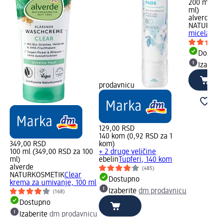
200 ml (
ml)
alverde
NATURK
micelarn
Dost
Izabe
prodavnicu
129,00 RSD
140 kom (0,92 RSD za 1
349,00 RSD
kom)
100 ml (349,00 RSD za 100
+ 2 druge veličine
ml)
ebelin
Tupferi, 140 kom
alverde
(485)
NATURKOSMETIK
Clear
Dostupno
krema za umivanje, 100 ml
Izaberite
dm prodavnicu
(168)
Dostupno
Izaberite
dm prodavnicu