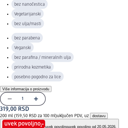
bez nanočestica
Vegetarijanski
bez ulja/masti
bez parabena
Veganski
bez parafina / mineralnih ulja
prirodna kozmetika
posebno pogodno za lice
Više informacija o proizvodu
319,00 RSD
200 ml (159,50 RSD za 100 ml)
uključen PDV, uz
dostavu
uvek povoljno
uvek povoljno od 20.05.2026.