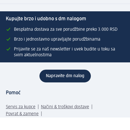
Kupujte brzo i udobno s dm nalogom
Besplatna dostava za sve porudžbine preko 3.000 RSD
Brzo i jednostavno upravljajte porudžbinama
Prijavite se za naš newsletter i uvek budite u toku sa
svim aktuelnostima
Napravite dm nalog
Pomoć
Servis za kupce
Načini & troškovi dostave
Povrat & zamene
Ispravno popunjavanje adrese za dostavu porudžbine
Poručivanje dm poklon-kartica za pravna lica