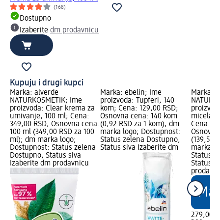
(168)
Dostupno
Izaberite
dm prodavnicu
Kupuju i drugi kupci
Marka: alverde
Marka: ebelin; Ime
Marka: a
NATURKOSMETIK; Ime
proizvoda: Tupferi, 140
NATURKO
proizvoda: Clear krema za
kom; Cena: 129,00 RSD;
proizvod
umivanje, 100 ml; Cena:
Osnovna cena: 140 kom
micelarn
349,00 RSD; Osnovna cena:
(0,92 RSD za 1 kom); dm
Cena: 27
100 ml (349,00 RSD za 100
marka logo; Dostupnost:
Osnovna 
ml); dm marka logo;
Status zelena Dostupno,
(139,50 
Dostupnost: Status zelena
Status siva Izaberite dm
marka lo
Dostupno, Status siva
Status z
Izaberite dm prodavnicu
Status s
prodavn
279,00 