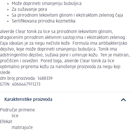
Može doprineti smanjenju bubuljica
Za sužavanje pora
Sa prirodnom lekovitom glinom i ekstraktom zelenog čaja
Sertifikovana prirodna kozmetika
alverde Clear tonik za lice sa prirodnom lekovitom glinom,
dragocenim prirodnim aktivnim sastojcima i ekstraktom zelenog
čaja idealan je za negu nečiste kože. Formula ima antibakterijsko
dejstvo, koje može doprineti smanjenju bubuljica. Tonik ima
adstringentno dejstvo, sužava pore i umiruje kožu. Ten je matiran,
pročišćen i osvežen. Pored toga, alverde Clear tonik za lice
optimalno priprema kožu za nanošenje proizvoda za negu koji
slede.
dm broj proizvoda: 1488339
GTIN: 4066447911213
Karakteristike proizvoda
Područje primene:
lice
Efekat:
matirajuće