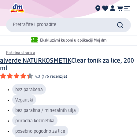
Pretražite i pronađite
Ekskluzivni kuponi u aplikaciji Moj dm
Početna stranica
alverde NATURKOSMETIK
Clear tonik za lice, 200
ml
4.3
(
176 recenzija
)
bez parabena
Veganski
bez parafina / mineralnih ulja
prirodna kozmetika
posebno pogodno za lice