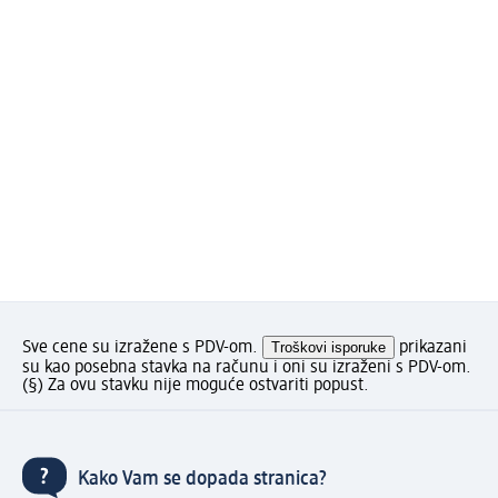
Sve cene su izražene s PDV-om.
Troškovi isporuke
prikazani
su kao posebna stavka na računu i oni su izraženi s PDV-om.
(§) Za ovu stavku nije moguće ostvariti popust.
Kako Vam se dopada stranica?