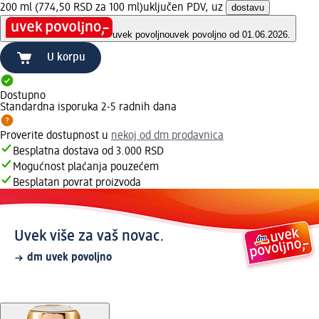
200 ml (774,50 RSD za 100 ml)
uključen PDV, uz
dostavu
uvek povoljno
uvek povoljno od 01.06.2026.
U korpu
Dostupno
Standardna isporuka 2-5 radnih dana
Proverite dostupnost u
nekoj od dm prodavnica
Besplatna dostava od 3.000 RSD
Mogućnost plaćanja pouzećem
Besplatan povrat proizvoda
Uvek više za vaš novac.
dm uvek povoljno