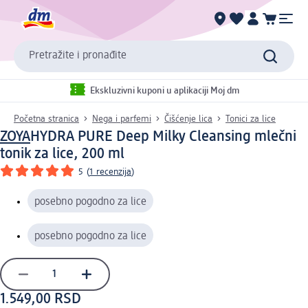
Pretražite i pronađite
Ekskluzivni kuponi u aplikaciji Moj dm
Početna stranica
Nega i parfemi
Čišćenje lica
Tonici za lice
ZOYA
HYDRA PURE Deep Milky Cleansing mlečni
tonik za lice, 200 ml
5
(
1 recenzija
)
posebno pogodno za lice
posebno pogodno za lice
1.549,00 RSD