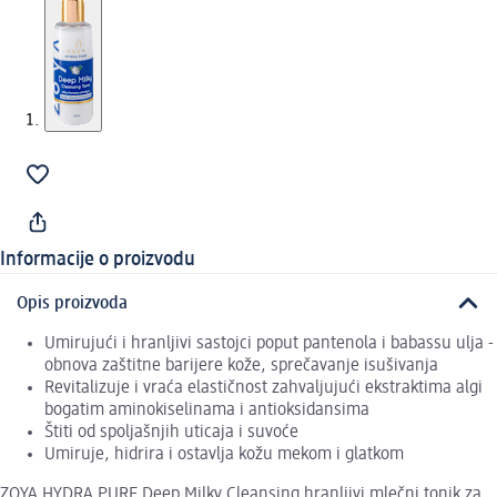
Informacije o proizvodu
Opis proizvoda
Umirujući i hranljivi sastojci poput pantenola i babassu ulja -
obnova zaštitne barijere kože, sprečavanje isušivanja
Revitalizuje i vraća elastičnost zahvaljujući ekstraktima algi
bogatim aminokiselinama i antioksidansima
Štiti od spoljašnjih uticaja i suvoće
Umiruje, hidrira i ostavlja kožu mekom i glatkom
ZOYA HYDRA PURE Deep Milky Cleansing hranljivi mlečni tonik za