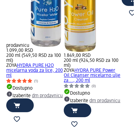
prodavnicu
1.099,00 RSD
200 ml (549,50 RSD za 100
1.849,00 RSD
ml)
200 ml (924,50 RSD za 100
ZOYA
HYDRA PURE H2O
ml)
micelarna voda za lice, 200
ZOYA
HYDRA PURE Power
ml
Oil Cleanser micelarno ulje
za..., 200 ml
(1)
(0)
Dostupno
Dostupno
Izaberite
dm prodavnicu
Izaberite
dm prodavnicu