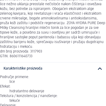
lice nežno uklanja preostale nečistoće nakon čišćenja i osvežava
kožu, bez potrebe za ispiranjem. Obogaćen ekstraktom alge
zelenog kavijara, koji revitalizuje i vraća elastičnost i ekstraktom
crvene mikroalge, bogate aminokiselinama i antioksidansima,
pruža koži zaštitu i podstiče regeneraciju. ZOYA HYDRA PURE Deep
Milky Cleansing hranljivi mlečni tonik za lice pogodan je za sve
tipove kože, a posebno za suvu i osetljivu jer sadrži umirujuće i
hranljive sastojke poput pantenola i babassu ulja koji obnavljaju
zaštitnu barijeru kože, sprečavaju isušivanje i pružaju dugotrajnu
hidrataciju i mekoću.
dm broj proizvoda: 3117903
GTIN: 8606111640733
Karakteristike proizvoda
Područje primene:
lice
Efekat:
hidratantno delovanje
Tekstura / konzistencija / nanošenje:
tekuće
Delovanje: