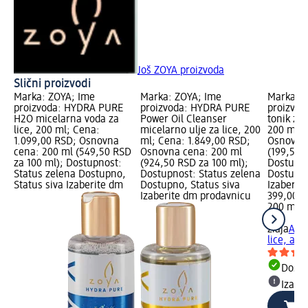
Još ZOYA proizvoda
Slični proizvodi
Marka: ZOYA; Ime
Marka: ZOYA; Ime
Marka: z
proizvoda: HYDRA PURE
proizvoda: HYDRA PURE
proizvod
H2O micelarna voda za
Power Oil Cleanser
tonik za 
lice, 200 ml; Cena:
micelarno ulje za lice, 200
200 ml; 
1.099,00 RSD; Osnovna
ml; Cena: 1.849,00 RSD;
Osnovna 
cena: 200 ml (549,50 RSD
Osnovna cena: 200 ml
(199,50 
za 100 ml); Dostupnost:
(924,50 RSD za 100 ml);
Dostupno
Status zelena Dostupno,
Dostupnost: Status zelena
Dostupno
Status siva Izaberite dm
Dostupno, Status siva
Izaberit
Izaberite dm prodavnicu
399,00 
200 ml (
ml)
ziaja
Anti
lice, aca
Dost
Izabe