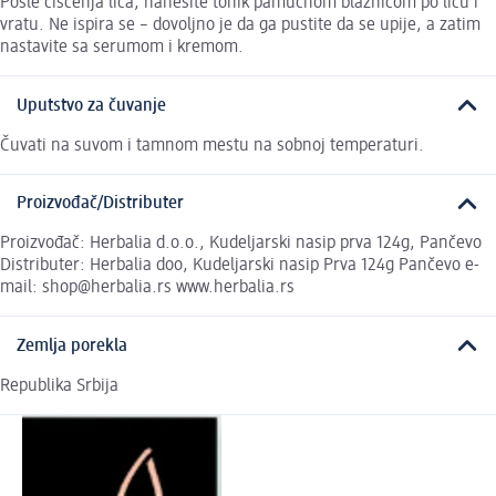
Posle čišćenja lica, nanesite tonik pamučnom blaznicom po licu i
vratu. Ne ispira se – dovoljno je da ga pustite da se upije, a zatim
nastavite sa serumom i kremom.
Uputstvo za čuvanje
Čuvati na suvom i tamnom mestu na sobnoj temperaturi.
Proizvođač/Distributer
Proizvođač: Herbalia d.o.o., Kudeljarski nasip prva 124g, Pančevo
Distributer: Herbalia doo, Kudeljarski nasip Prva 124g Pančevo e-
mail: shop@herbalia.rs www.herbalia.rs
Zemlja porekla
Republika Srbija