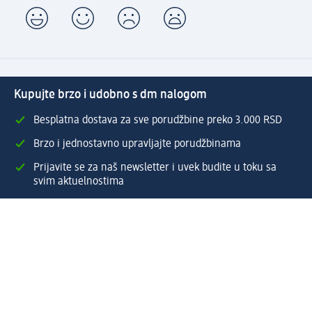
Kupujte brzo i udobno s dm nalogom
Besplatna dostava za sve porudžbine preko 3.000 RSD
Brzo i jednostavno upravljajte porudžbinama
Prijavite se za naš newsletter i uvek budite u toku sa
svim aktuelnostima
Napravite dm nalog
Pomoć
Servis za kupce
Načini & troškovi dostave