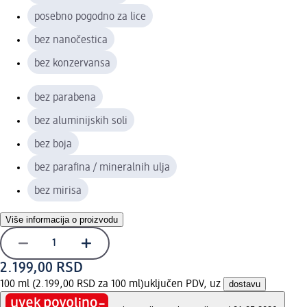
posebno pogodno za lice
bez nanočestica
bez konzervansa
bez parabena
bez aluminijskih soli
bez boja
bez parafina / mineralnih ulja
bez mirisa
Više informacija o proizvodu
2.199,00 RSD
100 ml (2.199,00 RSD za 100 ml)
uključen PDV, uz
dostavu