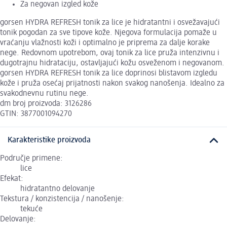
Za negovan izgled kože
gorsen HYDRA REFRESH tonik za lice je hidratantni i osvežavajući
tonik pogodan za sve tipove kože. Njegova formulacija pomaže u
vraćanju vlažnosti koži i optimalno je priprema za dalje korake
nege. Redovnom upotrebom, ovaj tonik za lice pruža intenzivnu i
dugotrajnu hidrataciju, ostavljajući kožu osveženom i negovanom.
gorsen HYDRA REFRESH tonik za lice doprinosi blistavom izgledu
kože i pruža osećaj prijatnosti nakon svakog nanošenja. Idealno za
svakodnevnu rutinu nege.
dm broj proizvoda: 3126286
GTIN: 3877001094270
Karakteristike proizvoda
Područje primene:
lice
Efekat:
hidratantno delovanje
Tekstura / konzistencija / nanošenje:
tekuće
Delovanje: