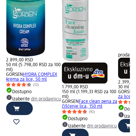
prodavn
2.899,00 RSD
50 ml (5.798,00 RSD za 100
ml)
GORSEN
HYDRA COMPLEX
krema za lice, 50 ml
2.399,00
(12)
1.799,00 RSD
30 ml (7
Dostupno
150 ml (1.199,33 RSD za 100
GORSEN
ml)
za lice, 
Izaberite
dm prodavnicu
GORSEN
Face clean pena za
čišćenje lica, 150 ml
Dost
(92)
Izabe
Dostupno
Izaberite
dm prodavnicu