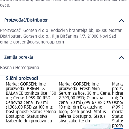
dece.
Proizvođač/Distributer
Proizvođač: Gorsen d.o.o. Rodočkih branitelja bb, 88000 Mostar
Distributer: Gorsen d.o.o., Ilije Birčanina 1/7, 21000 Novi Sad
email: gorsen@gorsengroup.com
Zemlja porekla
Bosna i Hercegovina
Slični proizvodi
Marka: GORSEN; Ime
Marka: GORSEN; Ime
Marka: B
proizvoda: BRIGHT &
proizvoda: Fresh Skin
proizvod
BALANCE tonik za lice, 150
Serum za lice, 30 ml; Cena:
hidrantni
ml; Cena: 1.959,00 RSD;
2.399,00 RSD; Osnovna
ml; Cena
Osnovna cena: 150 ml
cena: 30 ml (799,67 RSD za
Osnovna 
(1.306,00 RSD za 100 ml);
10 ml); dm Ekskluzivno
(499,00 
Dostupnost: Status zelena
logo; Dostupnost: Status
marka lo
Dostupno, Status siva
zelena Dostupno, Status
Status z
Izaberite dm prodavnicu
siva Izaberite dm
Status s
prodavn