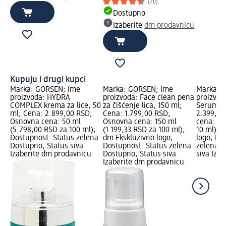
(70)
Dostupno
Izaberite
dm prodavnicu
Kupuju i drugi kupci
Marka: GORSEN; Ime
Marka: GORSEN; Ime
Marka: 
proizvoda: HYDRA
proizvoda: Face clean pena
proizvod
COMPLEX krema za lice, 50
za čišćenje lica, 150 ml;
Serum za
ml; Cena: 2.899,00 RSD;
Cena: 1.799,00 RSD;
2.399,00
Osnovna cena: 50 ml
Osnovna cena: 150 ml
cena: 30
(5.798,00 RSD za 100 ml);
(1.199,33 RSD za 100 ml);
10 ml); 
Dostupnost: Status zelena
dm Ekskluzivno logo;
logo; Do
Dostupno, Status siva
Dostupnost: Status zelena
zelena D
Izaberite dm prodavnicu
Dostupno, Status siva
siva Iza
Izaberite dm prodavnicu