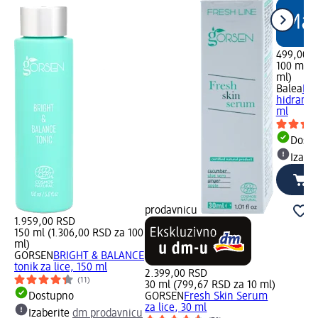
499,00 
100 ml (
ml)
Balea
Bea
hidrantni
ml
Dost
Izabe
prodavnicu
1.959,00 RSD
150 ml (1.306,00 RSD za 100
ml)
GORSEN
BRIGHT & BALANCE
tonik za lice, 150 ml
2.399,00 RSD
(11)
30 ml (799,67 RSD za 10 ml)
Dostupno
GORSEN
Fresh Skin Serum
za lice, 30 ml
Izaberite
dm prodavnicu