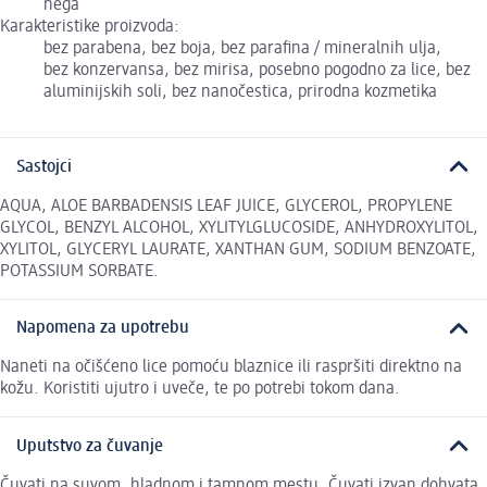
nega
Karakteristike proizvoda:
bez parabena, bez boja, bez parafina / mineralnih ulja,
bez konzervansa, bez mirisa, posebno pogodno za lice, bez
aluminijskih soli, bez nanočestica, prirodna kozmetika
Sastojci
AQUA, ALOE BARBADENSIS LEAF JUICE, GLYCEROL, PROPYLENE
GLYCOL, BENZYL ALCOHOL, XYLITYLGLUCOSIDE, ANHYDROXYLITOL,
XYLITOL, GLYCERYL LAURATE, XANTHAN GUM, SODIUM BENZOATE,
POTASSIUM SORBATE.
Napomena za upotrebu
Naneti na očišćeno lice pomoću blaznice ili raspršiti direktno na
kožu. Koristiti ujutro i uveče, te po potrebi tokom dana.
Uputstvo za čuvanje
Čuvati na suvom, hladnom i tamnom mestu. Čuvati izvan dohvata