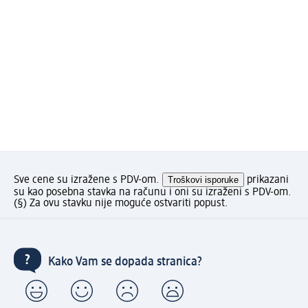
Sve cene su izražene s PDV-om.
Troškovi isporuke
prikazani
su kao posebna stavka na računu i oni su izraženi s PDV-om.
(§) Za ovu stavku nije moguće ostvariti popust.
Kako Vam se dopada stranica?