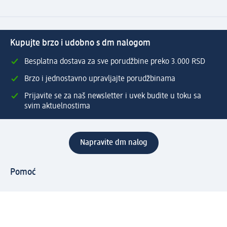
Kupujte brzo i udobno s dm nalogom
Besplatna dostava za sve porudžbine preko 3.000 RSD
Brzo i jednostavno upravljajte porudžbinama
Prijavite se za naš newsletter i uvek budite u toku sa
svim aktuelnostima
Napravite dm nalog
Pomoć
Servis za kupce
Načini & troškovi dostave
Povrat & zamene
Ispravno popunjavanje adrese za dostavu porudžbine