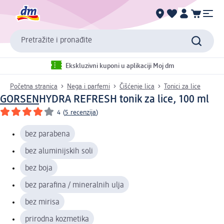
Pretražite i pronađite
Ekskluzivni kuponi u aplikaciji Moj dm
Početna stranica
Nega i parfemi
Čišćenje lica
Tonici za lice
GORSEN
HYDRA REFRESH tonik za lice, 100 ml
4
(
5 recenzija
)
bez parabena
bez aluminijskih soli
bez boja
bez parafina / mineralnih ulja
bez mirisa
prirodna kozmetika