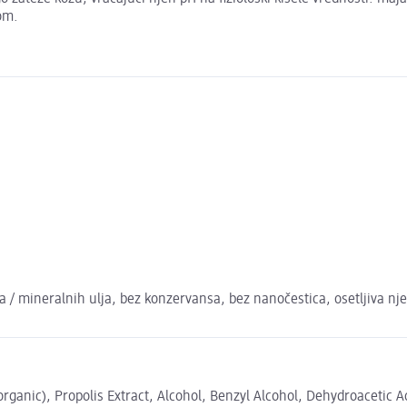
om.
a / mineralnih ulja, bez konzervansa, bez nanočestica, osetljiva nj
rganic), Propolis Extract, Alcohol, Benzyl Alcohol, Dehydroacetic A