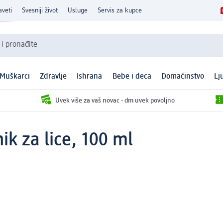
aveti
Svesniji život
Usluge
Servis za kupce
 i pronađite
Muškarci
Zdravlje
Ishrana
Bebe i deca
Domaćinstvo
Lj
Uvek više za vaš novac - dm uvek povoljno
k za lice, 100 ml