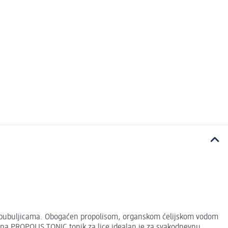
nu bubuljicama. Obogaćen propolisom, organskom ćelijskom vodom
ajana PROPOLIS TONIC tonik za lice idealan je za svakodnevnu