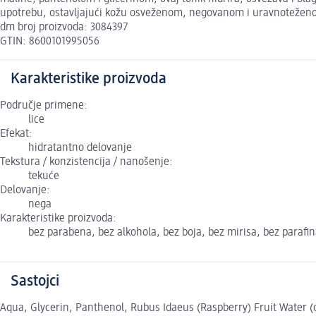
upotrebu, ostavljajući kožu osveženom, negovanom i uravnotežen
dm broj proizvoda: 3084397
GTIN: 8600101995056
Karakteristike proizvoda
Područje primene:
lice
Efekat:
hidratantno delovanje
Tekstura / konzistencija / nanošenje:
tekuće
Delovanje:
nega
Karakteristike proizvoda:
bez parabena, bez alkohola, bez boja, bez mirisa, bez parafin
Sastojci
Aqua, Glycerin, Panthenol, Rubus Idaeus (Raspberry) Fruit Water (o