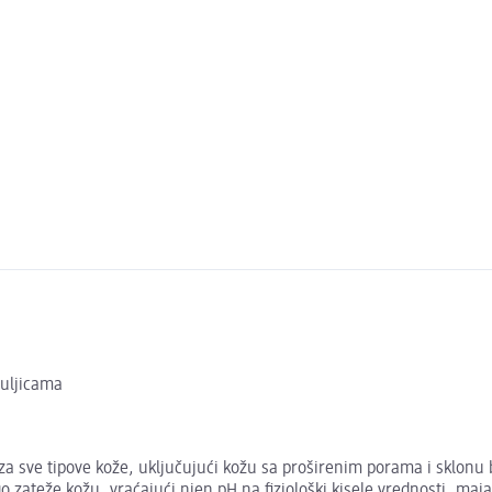
uljicama
za sve tipove kože, uključujući kožu sa proširenim porama i sklo
go zateže kožu, vraćajući njen pH na fiziološki kisele vrednosti. m