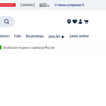
ubimci
Foto
Rasprodaja
Samo online
dmLIVE ▶
Ekskluzivni kuponi u aplikaciji Moj dm