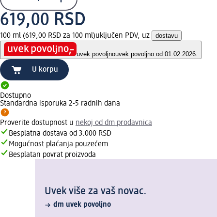
619,00 RSD
100 ml (619,00 RSD za 100 ml)
uključen PDV, uz
dostavu
uvek povoljno
uvek povoljno od 01.02.2026.
U korpu
Dostupno
Standardna isporuka 2-5 radnih dana
Proverite dostupnost u
nekoj od dm prodavnica
Besplatna dostava od 3.000 RSD
Mogućnost plaćanja pouzećem
Besplatan povrat proizvoda
Uvek više za vaš novac.
dm uvek povoljno