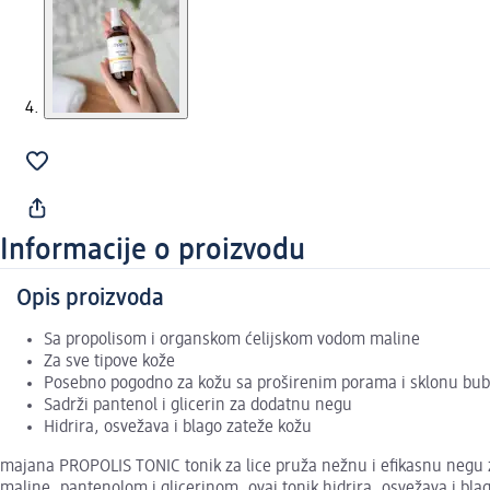
Informacije o proizvodu
Opis proizvoda
Sa propolisom i organskom ćelijskom vodom maline
Za sve tipove kože
Posebno pogodno za kožu sa proširenim porama i sklonu bub
Sadrži pantenol i glicerin za dodatnu negu
Hidrira, osvežava i blago zateže kožu
majana PROPOLIS TONIC tonik za lice pruža nežnu i efikasnu negu 
maline, pantenolom i glicerinom, ovaj tonik hidrira, osvežava i bla