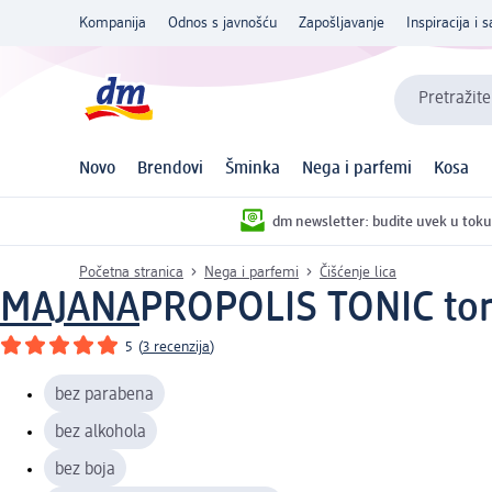
Kompanija
Odnos s javnošću
Zapošljavanje
Inspiracija i s
Pretražite
Novo
Brendovi
Šminka
Nega i parfemi
Kosa
dm newsletter: budite uvek u toku
Početna stranica
Nega i parfemi
Čišćenje lica
MAJANA
PROPOLIS TONIC toni
5
(
3 recenzija
)
bez parabena
bez alkohola
bez boja