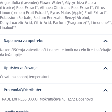
Angustifolia (Lavender) Flower Water*, Glycyrrhiza Glabra
(Licorice) Root Extract*, Althaea Officinalis Root Extract*, Citrus
Limon (Lemon) Fruit Extract*, Pyrus Malus (Apple) Fruit Extract*,
Potassium Sorbate, Sodium Benzoate, Benzyl Alcohol,
Dehydroacetic Acid, Citric Acid, Parfum (Fragrance)**, Limonene**,
Linalool**.
Napomena za upotrebu
Nakon čišćenja zatvorite oči i nanesite tonik na celo lice i sačekajte
da koža upije.
Uputstvo za čuvanje
Čuvati na sobnoj temperaturi.
Proizvođač/Distributer
TRADE EXPRESS D.O.O. Mokranjčeva 4, 11272 Dobanovci