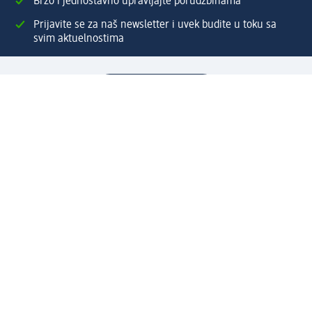
Brzo i jednostavno upravljajte porudžbinama
Prijavite se za naš newsletter i uvek budite u toku sa
svim aktuelnostima
Napravite dm nalog
Pomoć
Servis za kupce
Načini & troškovi dostave
Povrat & zamene
Ispravno popunjavanje adrese za dostavu porudžbine
Poručivanje dm poklon-kartica za pravna lica
Kako da prepoznate lažne nagradne igre
Kompanija
O nama
Društvena odgovornost
Posao