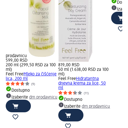
Dost
Izabe
prodavnicu
599,00 RSD
200 ml (299,50 RSD za 100
819,00 RSD
ml)
50 ml (1.638,00 RSD za 100
Feel Free
Mleko za čišćenje
ml)
lica, 200 ml
Feel Free
Hidratantna
dnevna krema za lice, 50
(9)
ml
Dostupno
(11)
Izaberite
dm prodavnicu
Dostupno
Izaberite
dm prodavnicu