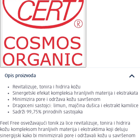
Opis proizvoda
Revitalizuje, tonira i hidrira kožu
Sinergetski efekat kompleksa hranljivih materija i ekstrakata
Minimizira pore i održava kožu savršenom
Dragoceni sastojci: limun, majčina dušica i ekstrakt kamilice
Sadrži 99,75% prirodnih sastojaka
Feel Free osvežavajući tonik za lice revitalizuje, tonira i hidrira
kožu kompleksom hranljivih materija i ekstraktima koji deluju
sinergijski kako bi minimizirali pore i održavali kožu u savršenom