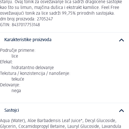
stanju. Ovaj tonik za osvežavanje lica sadrži dragocene sastojke
kao što su limun, majčina dušica i ekstrakt kamilice. Feel Free
osvežavajući tonik za lice sadrži 99,75% prirodnih sastojaka.
dm broj proizvoda: 2705247
GTIN: 8437017753148
Karakteristike proizvoda
Područje primene:
lice
Efekat:
hidratantno delovanje
Tekstura / konzistencija / nanošenje:
tekuće
Delovanje:
nega
Sastojci
Aqua (Water), Aloe Barbadensis Leaf Juice*, Decyl Glucoside,
Glycerin, Cocamidopropyl Betaine, Lauryl Glucoside, Lavandula