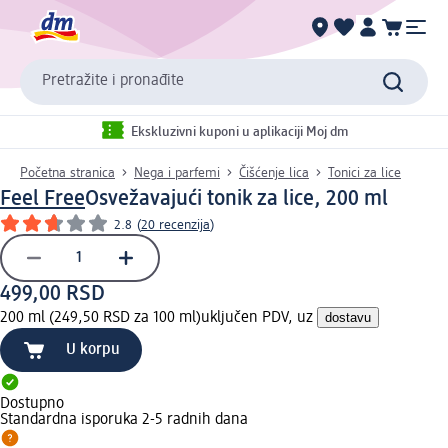
Pretražite i pronađite
Ekskluzivni kuponi u aplikaciji Moj dm
Početna stranica
Nega i parfemi
Čišćenje lica
Tonici za lice
Feel Free
Osvežavajući tonik za lice, 200 ml
2.8
(
20 recenzija
)
499,00 RSD
200 ml (249,50 RSD za 100 ml)
uključen PDV, uz
dostavu
U korpu
Dostupno
Standardna isporuka 2-5 radnih dana