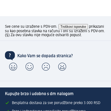
Sve cene su izražene s PDV-om.
Troškovi isporuke
prikazani
su kao posebna stavka na računu i oni su izraženi s PDV-om.
(§) Za ovu stavku nije moguće ostvariti popust.
Kako Vam se dopada stranica?
Kupujte brzo i udobno s dm nalogom
Besplatna dostava za sve porudžbine preko 3.000 RSD