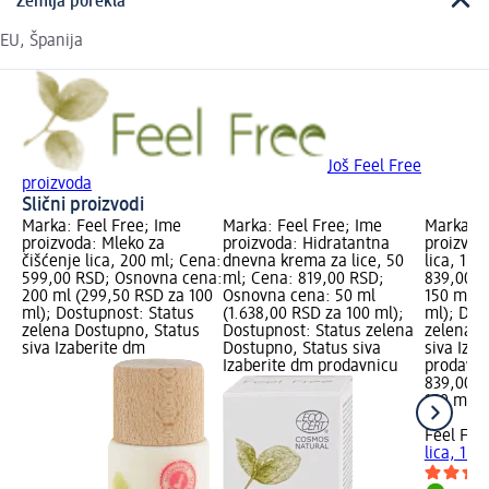
Zemlja porekla
EU, Španija
Još Feel Free
proizvoda
Slični proizvodi
Marka: Feel Free; Ime
Marka: Feel Free; Ime
Marka: F
proizvoda: Mleko za
proizvoda: Hidratantna
proizvod
čišćenje lica, 200 ml; Cena:
dnevna krema za lice, 50
lica, 150
599,00 RSD; Osnovna cena:
ml; Cena: 819,00 RSD;
839,00 R
200 ml (299,50 RSD za 100
Osnovna cena: 50 ml
150 ml (
ml); Dostupnost: Status
(1.638,00 RSD za 100 ml);
ml); Dos
zelena Dostupno, Status
Dostupnost: Status zelena
zelena D
siva Izaberite dm
Dostupno, Status siva
siva Iza
Izaberite dm prodavnicu
prodavn
839,00 
150 ml (
ml)
Feel Fre
lica, 150