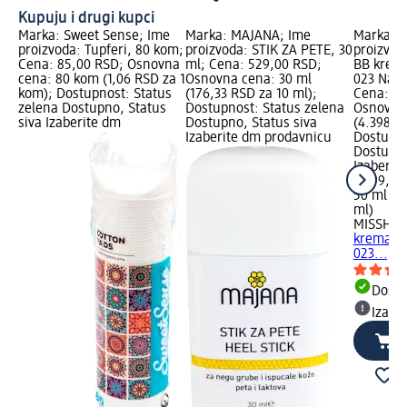
Kupuju i drugi kupci
Marka: Sweet Sense; Ime
Marka: MAJANA; Ime
Marka: 
proizvoda: Tupferi, 80 kom;
proizvoda: STIK ZA PETE, 30
proizvod
Cena: 85,00 RSD; Osnovna
ml; Cena: 529,00 RSD;
BB krema
cena: 80 kom (1,06 RSD za 1
Osnovna cena: 30 ml
023 Natu
kom); Dostupnost: Status
(176,33 RSD za 10 ml);
Cena: 2.
zelena Dostupno, Status
Dostupnost: Status zelena
Osnovna 
siva Izaberite dm
Dostupno, Status siva
(4.398,0
Izaberite dm prodavnicu
Dostupno
Dostupno
Izaberit
2.199,00
50 ml (4
ml)
MISSHA
P
krema, S
023..., 1
Dost
Izabe