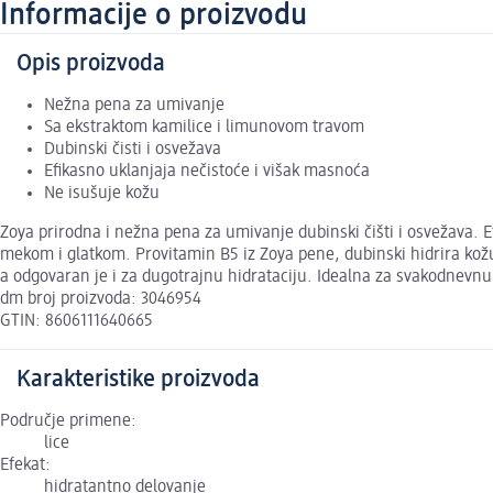
Informacije o proizvodu
Opis proizvoda
Nežna pena za umivanje
Sa ekstraktom kamilice i limunovom travom
Dubinski čisti i osvežava
Efikasno uklanjaja nečistoće i višak masnoća
Ne isušuje kožu
Zoya prirodna i nežna pena za umivanje dubinski čišti i osvežava. Ef
mekom i glatkom. Provitamin B5 iz Zoya pene, dubinski hidrira kožu
a odgovaran je i za dugotrajnu hidrataciju. Idealna za svakodnevn
dm broj proizvoda: 3046954
GTIN: 8606111640665
Karakteristike proizvoda
Područje primene:
lice
Efekat:
hidratantno delovanje