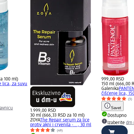
a 100 ml)
999,00 RSD
 lica, za suvu
150 ml (666,00 
Galenika
PANTEN
čišćenje lica, 15
(3)
Savet
avnicu
1.999,00 RSD
30 ml (666,33 RSD za 10 ml)
Dostupno
ZOYA
The Repair serum za lice
Izaberite
dm 
protiv akni i crvenila -..., 30 ml
(49)