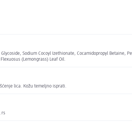
 Glycoside, Sodium Cocoyl Izethionate, Cocamidopropyl Betaine, Pen
Flexuosus (Lemongrass) Leaf Oil.
ćenje lica. Kožu temeljno isprati.
.rs