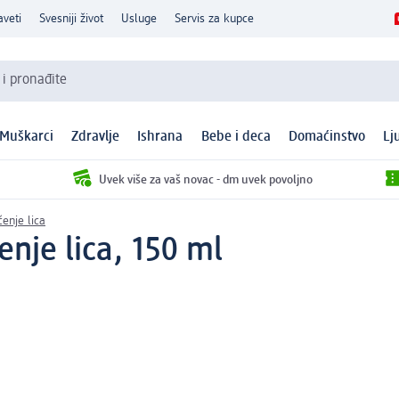
aveti
Svesniji život
Usluge
Servis za kupce
 i pronađite
Muškarci
Zdravlje
Ishrana
Bebe i deca
Domaćinstvo
Lj
Uvek više za vaš novac - dm uvek povoljno
enje lica
enje lica, 150 ml