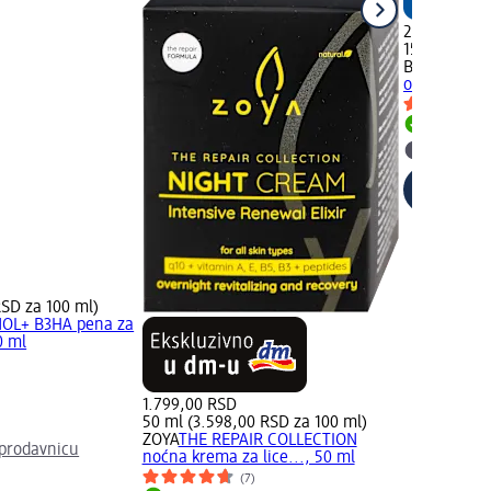
299,00 RSD
150 ml (199
Balea
Pena z
osetljivu ko
Dostupn
Izaberit
RSD za 100 ml)
OL+ B3HA pena za
0 ml
1.799,00 RSD
50 ml (3.598,00 RSD za 100 ml)
ZOYA
THE REPAIR COLLECTION
prodavnicu
noćna krema za lice..., 50 ml
(7)