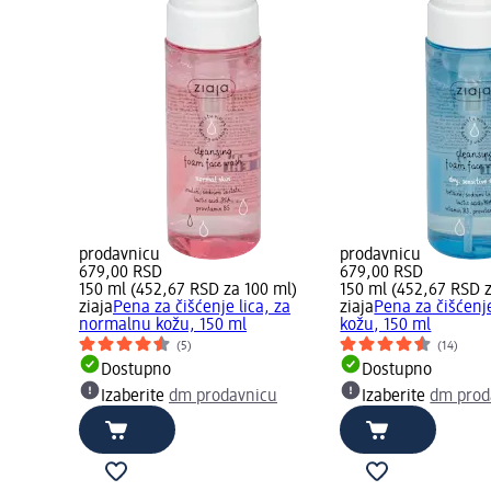
prodavnicu
prodavnicu
679,00 RSD
679,00 RSD
150 ml (452,67 RSD za 100 ml)
150 ml (452,67 RSD z
ziaja
Pena za čišćenje lica, za
ziaja
Pena za čišćenje
normalnu kožu, 150 ml
kožu, 150 ml
(5)
(14)
Dostupno
Dostupno
Izaberite
dm prodavnicu
Izaberite
dm prod