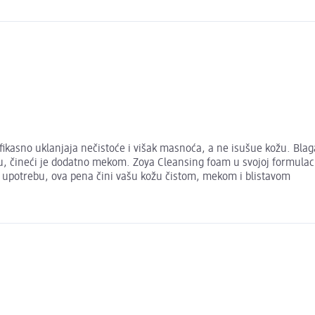
ikasno uklanjaja nečistoće i višak masnoća, a ne isušue kožu. Blaga 
, čineći je dodatno mekom. Zoya Cleansing foam u svojoj formulaciji
u upotrebu, ova pena čini vašu kožu čistom, mekom i blistavom