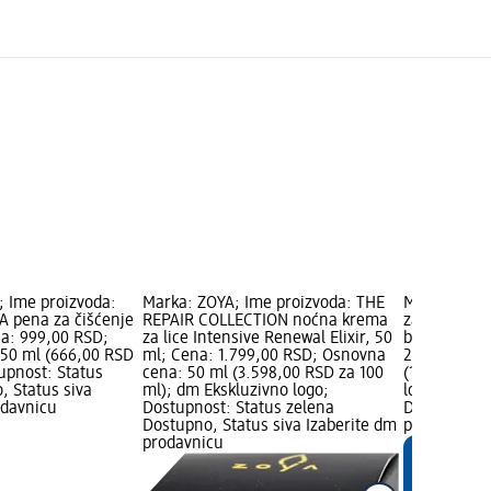
; Ime proizvoda:
Marka: ZOYA; Ime proizvoda: THE
Marka: Bale
 pena za čišćenje
REPAIR COLLECTION noćna krema
za čišćenje 
na: 999,00 RSD;
za lice Intensive Renewal Elixir, 50
bademov cve
50 ml (666,00 RSD
ml; Cena: 1.799,00 RSD; Osnovna
299,00 RSD;
upnost: Status
cena: 50 ml (3.598,00 RSD za 100
(199,33 RSD
, Status siva
ml); dm Ekskluzivno logo;
logo; Dostu
odavnicu
Dostupnost: Status zelena
Dostupno, S
Dostupno, Status siva Izaberite dm
prodavnicu
prodavnicu