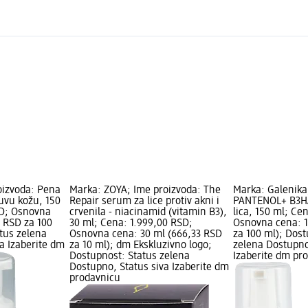
oizvoda: Pena
Marka: ZOYA; Ime proizvoda: The
Marka: Galenika
suvu kožu, 150
Repair serum za lice protiv akni i
PANTENOL+ B3HA
SD; Osnovna
crvenila - niacinamid (vitamin B3),
lica, 150 ml; Ce
7 RSD za 100
30 ml; Cena: 1.999,00 RSD;
Osnovna cena: 1
tus zelena
Osnovna cena: 30 ml (666,33 RSD
za 100 ml); Dost
a Izaberite dm
za 10 ml); dm Ekskluzivno logo;
zelena Dostupno
Dostupnost: Status zelena
Izaberite dm pr
Dostupno, Status siva Izaberite dm
prodavnicu