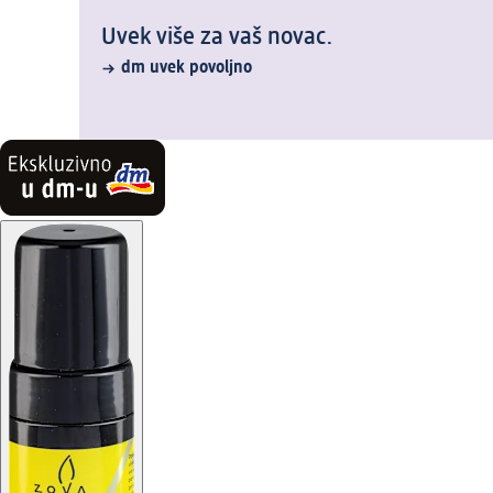
Uvek više za vaš novac.
dm uvek povoljno