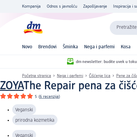
Kompanija
Odnos s javnošću
Zapošljavanje
Inspiracija i s
Pretražite
Novo
Brendovi
Šminka
Nega i parfemi
Kosa
dm newsletter: budite uvek u toku
Početna stranica
Nega i parfemi
Čišćenje lica
Pene za čišć
ZOYA
The Repair pena za čišć
5
(
6 recenzija
)
Veganski
prirodna kozmetika
Veganski