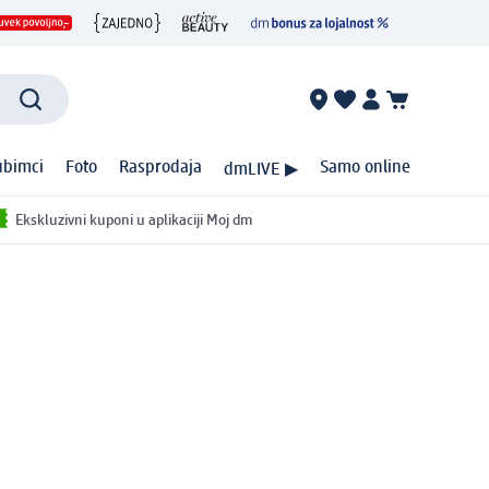
ubimci
Foto
Rasprodaja
Samo online
dmLIVE ▶
Ekskluzivni kuponi u aplikaciji Moj dm