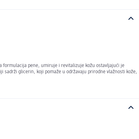
formulacija pene, umiruje i revitalizuje kožu ostavljajući je
 sadrži glicerin, koji pomaže u održavaju prirodne vlažnosti kože,