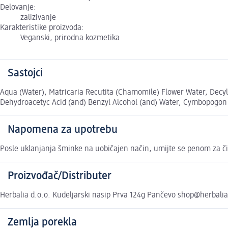
Delovanje:
zalizivanje
Karakteristike proizvoda:
Veganski, prirodna kozmetika
Sastojci
Aqua (Water), Matricaria Recutita (Chamomile) Flower Water, Decyl
Dehydroacetyc Acid (and) Benzyl Alcohol (and) Water, Cymbopogon 
Napomena za upotrebu
Posle uklanjanja šminke na uobičajen način, umijte se penom za čiš
Proizvođač/Distributer
Herbalia d.o.o. Kudeljarski nasip Prva 124g Pančevo shop@herbalia
Zemlja porekla