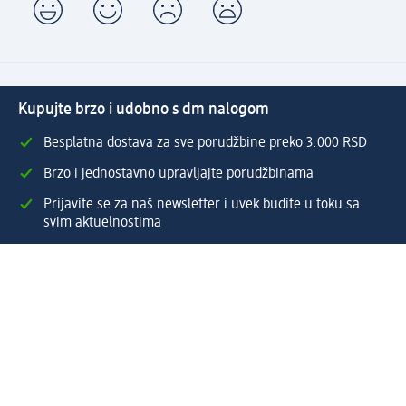
Kupujte brzo i udobno s dm nalogom
Besplatna dostava za sve porudžbine preko 3.000 RSD
Brzo i jednostavno upravljajte porudžbinama
Prijavite se za naš newsletter i uvek budite u toku sa
svim aktuelnostima
Napravite dm nalog
Pomoć
Servis za kupce
Načini & troškovi dostave