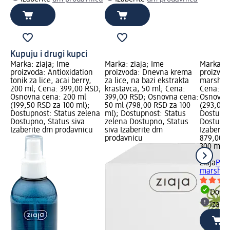
Kupuju i drugi kupci
Marka: ziaja; Ime
Marka: ziaja; Ime
Marka: z
proizvoda: Antioxidation
proizvoda: Dnevna krema
proizvoda
tonik za lice, acai berry,
za lice, na bazi ekstrakta
marshmal
200 ml; Cena: 399,00 RSD;
krastavca, 50 ml; Cena:
Cena: 87
Osnovna cena: 200 ml
399,00 RSD; Osnovna cena:
Osnovna 
(199,50 RSD za 100 ml);
50 ml (798,00 RSD za 100
(293,00 
Dostupnost: Status zelena
ml); Dostupnost: Status
Dostupno
Dostupno, Status siva
zelena Dostupno, Status
Dostupno
Izaberite dm prodavnicu
siva Izaberite dm
Izaberit
prodavnicu
879,00 
300 ml (
ml)
ziaja
Pili
marshma
Dost
Izabe