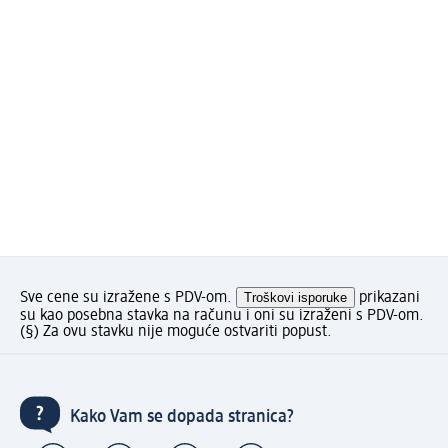
Sve cene su izražene s PDV-om.
Troškovi isporuke
prikazani
su kao posebna stavka na računu i oni su izraženi s PDV-om.
(§) Za ovu stavku nije moguće ostvariti popust.
Kako Vam se dopada stranica?