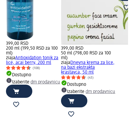
399,00 RSD
200 ml (199,50 RSD za 100
399,00 RSD
ml)
50 ml (798,00 RSD za 100
ziaja
Antioxidation tonik za
ml)
lice, acai berry, 200 ml
ziaja
Dnevna krema za lice,
na bazi ekstrakta
(108)
krastavca, 50 ml
Dostupno
(43)
Izaberite
dm prodavnicu
Dostupno
Izaberite
dm prodavnicu