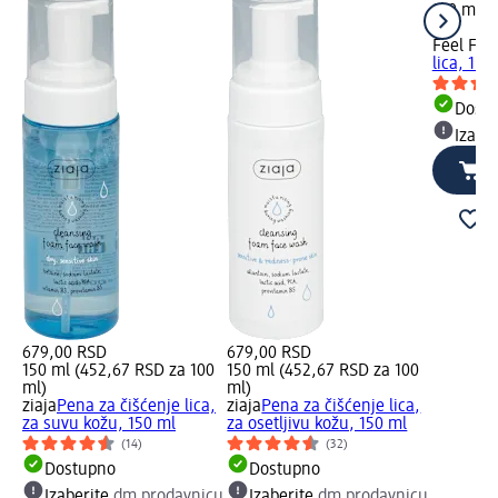
150 ml (
ml)
Feel Fre
lica, 150
Dost
Izabe
679,00 RSD
679,00 RSD
150 ml (452,67 RSD za 100
150 ml (452,67 RSD za 100
ml)
ml)
ziaja
Pena za čišćenje lica,
ziaja
Pena za čišćenje lica,
za suvu kožu, 150 ml
za osetljivu kožu, 150 ml
(14)
(32)
Dostupno
Dostupno
Izaberite
dm prodavnicu
Izaberite
dm prodavnicu