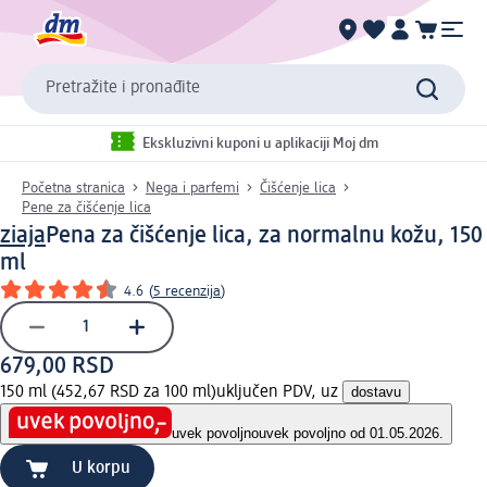
Pretražite i pronađite
Ekskluzivni kuponi u aplikaciji Moj dm
Početna stranica
Nega i parfemi
Čišćenje lica
Pene za čišćenje lica
ziaja
Pena za čišćenje lica, za normalnu kožu, 150
ml
4.6
(
5 recenzija
)
679,00 RSD
150 ml (452,67 RSD za 100 ml)
uključen PDV, uz
dostavu
uvek povoljno
uvek povoljno od 01.05.2026.
U korpu