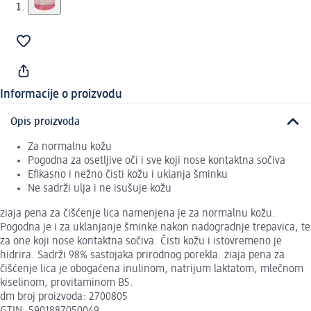
Informacije o proizvodu
Opis proizvoda
Za normalnu kožu
Pogodna za osetljive oči i sve koji nose kontaktna sočiva
Efikasno i nežno čisti kožu i uklanja šminku
Ne sadrži ulja i ne isušuje kožu
ziaja pena za čišćenje lica namenjena je za normalnu kožu.
Pogodna je i za uklanjanje šminke nakon nadogradnje trepavica, te
za one koji nose kontaktna sočiva. Čisti kožu i istovremeno je
hidrira. Sadrži 98% sastojaka prirodnog porekla. ziaja pena za
čišćenje lica je obogaćena inulinom, natrijum laktatom, mlečnom
kiselinom, provitaminom B5.
dm broj proizvoda: 2700805
GTIN: 5901887050049