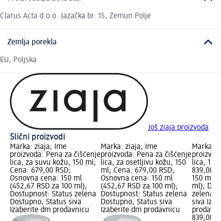
Clarus Acta d.o.o. Jazačka br. 15, Zemun Polje
Zemlja porekla
EU, Poljska
Još ziaja proizvoda
Slični proizvodi
Marka: ziaja; Ime
Marka: ziaja; Ime
Marka: F
proizvoda: Pena za čišćenje
proizvoda: Pena za čišćenje
proizvod
lica, za suvu kožu, 150 ml;
lica, za osetljivu kožu, 150
lica, 150
Cena: 679,00 RSD;
ml; Cena: 679,00 RSD;
839,00 R
Osnovna cena: 150 ml
Osnovna cena: 150 ml
150 ml (
(452,67 RSD za 100 ml);
(452,67 RSD za 100 ml);
ml); Dos
Dostupnost: Status zelena
Dostupnost: Status zelena
zelena D
Dostupno, Status siva
Dostupno, Status siva
siva Iza
Izaberite dm prodavnicu
Izaberite dm prodavnicu
prodavn
839,00 