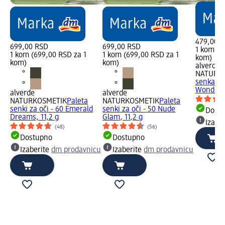
479,00 
699,00 RSD
699,00 RSD
1 kom (4
1 kom (699,00 RSD za 1
1 kom (699,00 RSD za 1
kom)
kom)
kom)
alverde
NATURK
senka za 
Wonders
alverde
alverde
NATURKOSMETIK
Paleta
NATURKOSMETIK
Paleta
senki za oči - 60 Emerald
senki za oči - 50 Nude
Dost
Dreams, 11,2 g
Glam, 11,2 g
Izabe
(48)
(56)
Dostupno
Dostupno
Izaberite
dm prodavnicu
Izaberite
dm prodavnicu