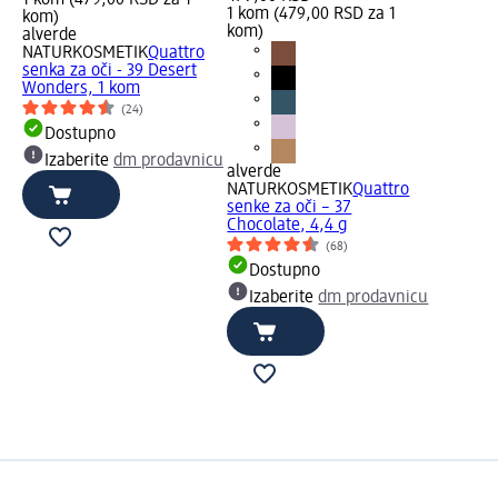
1 kom (479,00 RSD za 1
1 kom (479,00 RSD za 1
kom)
kom)
alverde
NATURKOSMETIK
Quattro
senka za oči - 39 Desert
Wonders, 1 kom
(24)
Dostupno
Izaberite
dm prodavnicu
alverde
NATURKOSMETIK
Quattro
senke za oči – 37
Chocolate, 4,4 g
(68)
Dostupno
Izaberite
dm prodavnicu