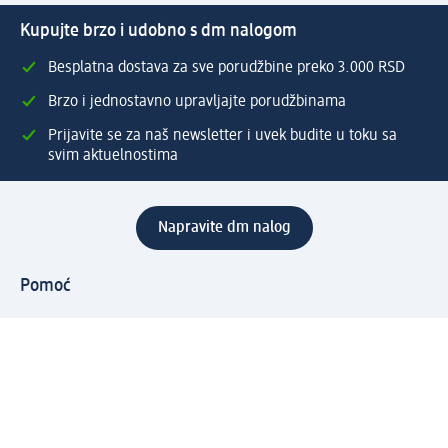
Kupujte brzo i udobno s dm nalogom
Besplatna dostava za sve porudžbine preko 3.000 RSD
Brzo i jednostavno upravljajte porudžbinama
Prijavite se za naš newsletter i uvek budite u toku sa
svim aktuelnostima
Napravite dm nalog
Pomoć
Servis za kupce
Načini & troškovi dostave
Povrat & zamene
Ispravno popunjavanje adrese za dostavu porudžbine
Poručivanje dm poklon-kartica za pravna lica
Kako da prepoznate lažne nagradne igre