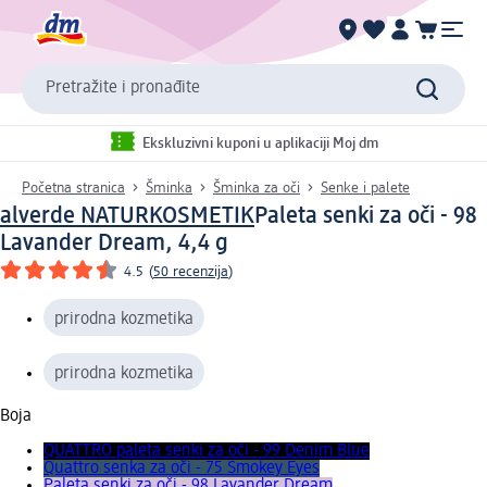
Pretražite i pronađite
Ekskluzivni kuponi u aplikaciji Moj dm
Početna stranica
Šminka
Šminka za oči
Senke i palete
alverde NATURKOSMETIK
Paleta senki za oči - 98
Lavander Dream, 4,4 g
4.5
(
50 recenzija
)
prirodna kozmetika
prirodna kozmetika
Boja
QUATTRO paleta senki za oči - 99 Denim Blue
Quattro senka za oči - 75 Smokey Eyes
Paleta senki za oči - 98 Lavander Dream