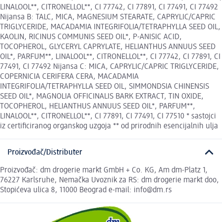
LINALOOL**, CITRONELLOL**, CI 77742, CI 77891, CI 77491, CI 77492
Nijansa B: TALC, MICA, MAGNESIUM STEARATE, CAPRYLIC/CAPRIC
TRIGLYCERIDE, MACADAMIA INTEGRIFOLIA/TETRAPHYLLA SEED OIL,
KAOLIN, RICINUS COMMUNIS SEED OIL*, P-ANISIC ACID,
TOCOPHEROL, GLYCERYL CAPRYLATE, HELIANTHUS ANNUUS SEED
OIL*, PARFUM**, LINALOOL**, CITRONELLOL**, CI 77742, CI 77891, CI
77491, CI 77492 Nijansa C: MICA, CAPRYLIC/CAPRIC TRIGLYCERIDE,
COPERNICIA CERIFERA CERA, MACADAMIA
INTEGRIFOLIA/TETRAPHYLLA SEED OIL, SIMMONDSIA CHINENSIS
SEED OIL*, MAGNOLIA OFFICINALIS BARK EXTRACT, TIN OXIDE,
TOCOPHEROL, HELIANTHUS ANNUUS SEED OIL*, PARFUM**,
LINALOOL**, CITRONELLOL**, CI 77891, CI 77491, CI 77510 * sastojci
iz certificiranog organskog uzgoja ** od prirodnih esencijalnih ulja
Proizvođač/Distributer
Proizvođač: dm drogerie markt GmbH + Co. KG, Am dm-Platz 1,
76227 Karlsruhe, Nemačka Uvoznik za RS: dm drogerie markt doo,
Stopićeva ulica 8, 11000 Beograd e-mail: info@dm.rs