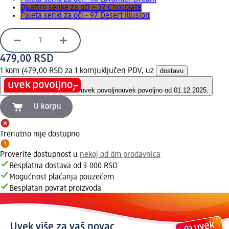
Quattro senke za oči – 37 Chocolate
Paleta senki za oči - 97 Desert Illusion
479,00 RSD
1 kom (479,00 RSD za 1 kom)
uključen PDV, uz
dostavu
uvek povoljno
uvek povoljno od 01.12.2025.
U korpu
Trenutno nije dostupno
Proverite dostupnost u
nekoj od dm prodavnica
Besplatna dostava od 3.000 RSD
Mogućnost plaćanja pouzećem
Besplatan povrat proizvoda
Uvek više za vaš novac.