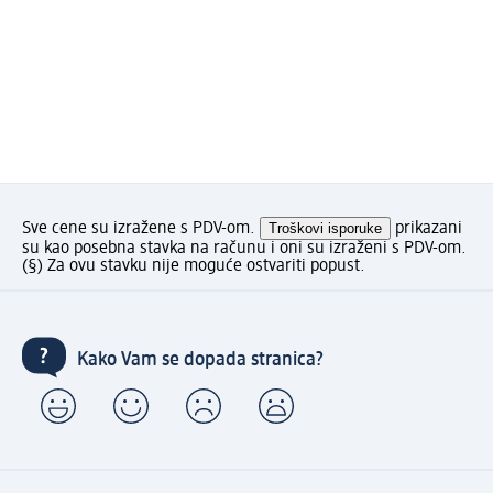
Sve cene su izražene s PDV-om.
Troškovi isporuke
prikazani
su kao posebna stavka na računu i oni su izraženi s PDV-om.
(§) Za ovu stavku nije moguće ostvariti popust.
Kako Vam se dopada stranica?