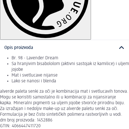
Opis proizvoda
Br. 98 - Lavender Dream
Sa hranjivim bisabololom (aktivni sastojak iz kamilice) i uljem
jojobe
Mat i svetlucave nijanse
Lako se nanosi i blenda
alverde paleta senki za oči je kombinacija mat i svetlucavih tonova.
Mogu se koristiti samostalno ili u kombinaciji za nijansiranje
kapka. Mineralni pigmenti sa uljem jojobe stvoriće prirodnu boju.
Za izražajan i nedoljiv make-up uz alverde paletu senki za oči.
Formulacija je bez čisto sintetičkih polimera rastvorljivih u vodi.
dm broj proizvoda: 1452886
GTIN: 4066447411720