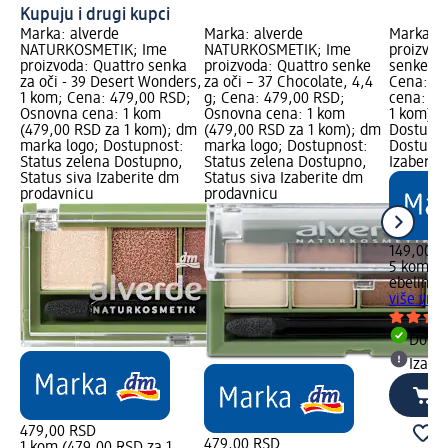
Kupuju i drugi kupci
Marka: alverde
Marka: alverde
Marka: e
NATURKOSMETIK; Ime
NATURKOSMETIK; Ime
proizvoda
proizvoda: Quattro senka
proizvoda: Quattro senke
senke, v
za oči - 39 Desert Wonders,
za oči – 37 Chocolate, 4,4
Cena: 14
1 kom; Cena: 479,00 RSD;
g; Cena: 479,00 RSD;
cena: 5 
Osnovna cena: 1 kom
Osnovna cena: 1 kom
1 kom); 
(479,00 RSD za 1 kom); dm
(479,00 RSD za 1 kom); dm
Dostupno
marka logo; Dostupnost:
marka logo; Dostupnost:
Dostupno
Status zelena Dostupno,
Status zelena Dostupno,
Izaberit
Status siva Izaberite dm
Status siva Izaberite dm
prodavnicu
prodavnicu
149,00 R
5 kom (2
ebelin
Ap
više vrs
Dost
Izabe
479,00 RSD
479,00 RSD