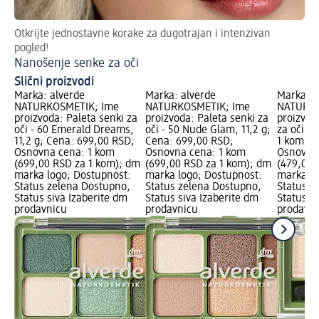
Otkrijte jednostavne korake za dugotrajan i intenzivan
Pri
pogled!
Do
Nanošenje senke za oči
Slični proizvodi
Marka: alverde
Marka: alverde
Marka: a
NATURKOSMETIK; Ime
NATURKOSMETIK; Ime
NATURKO
proizvoda: Paleta senki za
proizvoda: Paleta senki za
proizvod
oči - 60 Emerald Dreams,
oči - 50 Nude Glam, 11,2 g;
za oči -
11,2 g; Cena: 699,00 RSD;
Cena: 699,00 RSD;
1 kom; C
Osnovna cena: 1 kom
Osnovna cena: 1 kom
Osnovna
(699,00 RSD za 1 kom); dm
(699,00 RSD za 1 kom); dm
(479,00 
marka logo; Dostupnost:
marka logo; Dostupnost:
marka lo
Status zelena Dostupno,
Status zelena Dostupno,
Status z
Status siva Izaberite dm
Status siva Izaberite dm
Status s
prodavnicu
prodavnicu
prodavni