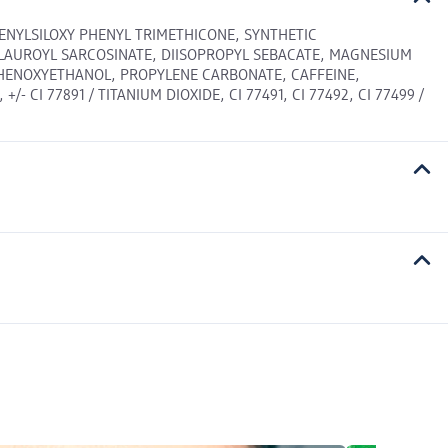
HENYLSILOXY PHENYL TRIMETHICONE, SYNTHETIC
 LAUROYL SARCOSINATE, DIISOPROPYL SEBACATE, MAGNESIUM
PHENOXYETHANOL, PROPYLENE CARBONATE, CAFFEINE,
I 77891 / TITANIUM DIOXIDE, CI 77491, CI 77492, CI 77499 /