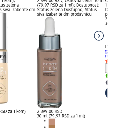
 1 kom);
2.399,00 RSD; Osnovna cena: 30 ml
Osnovna cen
tus zelena
(79,97 RSD za 1 ml); Dostupnost:
1 ml); Dost
s siva Izaberite dm
Status zelena Dostupno, Status
Dostupno, S
siva Izaberite dm prodavnicu
prodavnicu
2.399,00 R
30 ml (79,9
L'ORÉAL PA
tonirani ser
ml
Savet
Dostupn
Izaberit
 RSD za 1 kom)
2.399,00 RSD
30 ml (79,97 RSD za 1 ml)