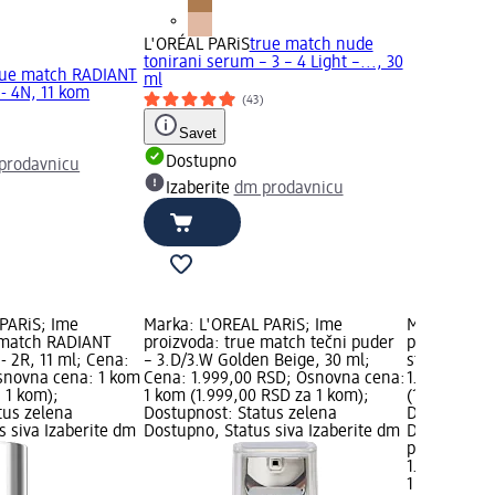
L'ORÉAL PARiS
true match nude
tonirani serum – 3 – 4 Light –..., 30
rue match RADIANT
ml
- 4N, 11 kom
(43)
Savet
Dostupno
prodavnicu
Izaberite
dm prodavnicu
PARiS; Ime
Marka: L'ORÉAL PARiS; Ime
Marka: L'OR
 match RADIANT
proizvoda: true match tečni puder
proizvoda:
- 2R, 11 ml; Cena:
– 3.D/3.W Golden Beige, 30 ml;
stiku 130, 1
snovna cena: 1 kom
Cena: 1.999,00 RSD; Osnovna cena:
1.299,00 RS
 1 kom);
1 kom (1.999,00 RSD za 1 kom);
(1.299,00 R
tus zelena
Dostupnost: Status zelena
Dostupnost:
s siva Izaberite dm
Dostupno, Status siva Izaberite dm
Dostupno, S
prodavnicu
1.299,00 RS
1 kom (1.29