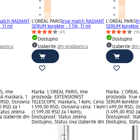
match RADIANT
L'ORÉAL PARiS
true match RADIANT
L'ORÉAL PARiS
t
 11 ml
SERUM korektor - 1.5N, 11 ml
SERUM korektor 
(21)
(15)
Dostupno
Dostupno
avnicu
Izaberite
dm prodavnicu
Izaberite
dm 
S; Ime
Marka: L'ORÉAL PARiS; Ime
Marka: L'ORÉAL 
A maskara, 1
proizvoda: EXTENSIONIST
proizvoda: true
0 RSD; Osnovna
TELESCOPIC maskara, 1 kom; Cena:
SERUM korektor 
0 RSD za 1
1.599,00 RSD; Osnovna cena: 1 kom
1.499,00 RSD; O
tatus zelena
(1.599,00 RSD za 1 kom);
(1.499,00 RSD za
a Izaberite dm
Dostupnost: Status zelena
Dostupnost: Sta
Dostupno, Status siva Izaberite dm
Dostupno, Statu