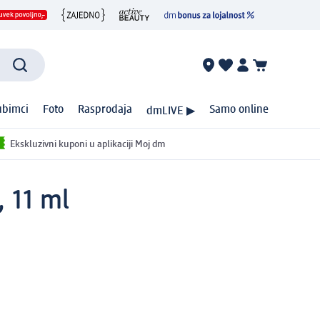
ubimci
Foto
Rasprodaja
Samo online
dmLIVE ▶
Ekskluzivni kuponi u aplikaciji Moj dm
 11 ml