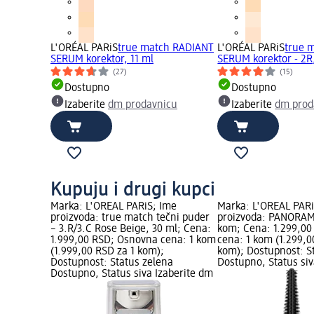
L'ORÉAL PARiS
true match RADIANT
L'ORÉAL PARiS
true 
SERUM korektor, 11 ml
SERUM korektor - 2R,
(27)
(15)
Dostupno
Dostupno
Izaberite
dm prodavnicu
Izaberite
dm prod
Kupuju i drugi kupci
Marka: L'ORÉAL PARiS; Ime
Marka: L'ORÉAL PARi
proizvoda: true match tečni puder
proizvoda: PANORAM
– 3.R/3.C Rose Beige, 30 ml; Cena:
kom; Cena: 1.299,0
1.999,00 RSD; Osnovna cena: 1 kom
cena: 1 kom (1.299,0
(1.999,00 RSD za 1 kom);
kom); Dostupnost: S
Dostupnost: Status zelena
Dostupno, Status siv
Dostupno, Status siva Izaberite dm