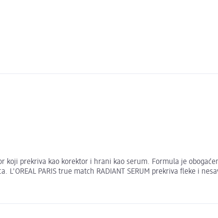
ji prekriva kao korektor i hrani kao serum. Formula je obogaćena 
ca. L'OREAL PARIS true match RADIANT SERUM prekriva fleke i nesav