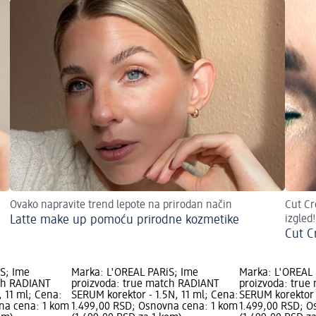
Ovako napravite trend lepote na prirodan način
Cut Cr
Latte make up pomoću prirodne kozmetike
izgled!
Cut C
S; Ime
Marka: L'ORÉAL PARiS; Ime
Marka: L'ORÉAL 
ch RADIANT
proizvoda: true match RADIANT
proizvoda: true
 11 ml; Cena:
SERUM korektor - 1.5N, 11 ml; Cena:
SERUM korektor 
na cena: 1 kom
1.499,00 RSD; Osnovna cena: 1 kom
1.499,00 RSD; O