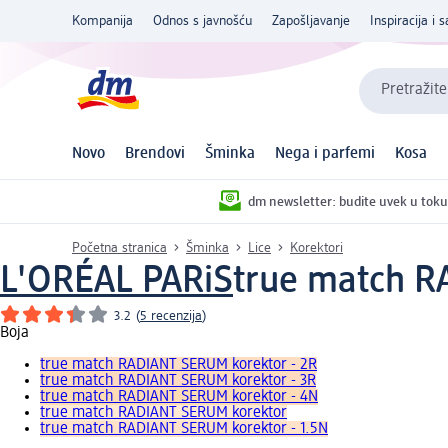
Kompanija
Odnos s javnošću
Zapošljavanje
Inspiracija i s
Pretražite
Novo
Brendovi
Šminka
Nega i parfemi
Kosa
dm newsletter: budite uvek u toku
Početna stranica
Šminka
Lice
Korektori
L'ORÉAL PARiS
true match R
3.2
(
5 recenzija
)
Boja
true match RADIANT SERUM korektor - 2R
true match RADIANT SERUM korektor - 3R
true match RADIANT SERUM korektor - 4N
true match RADIANT SERUM korektor
true match RADIANT SERUM korektor - 1.5N