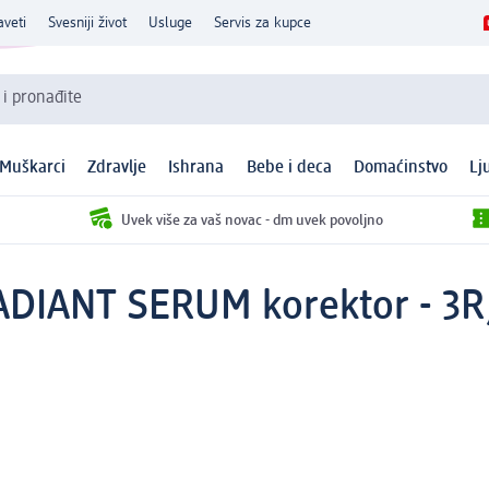
aveti
Svesniji život
Usluge
Servis za kupce
 i pronađite
Muškarci
Zdravlje
Ishrana
Bebe i deca
Domaćinstvo
Lj
Uvek više za vaš novac - dm uvek povoljno
ADIANT SERUM korektor - 3R,