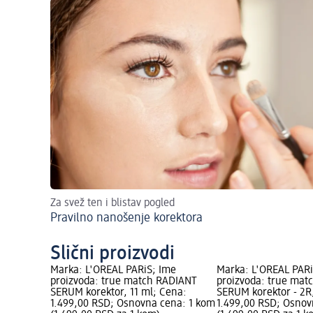
Za svež ten i blistav pogled
Pravilno nanošenje korektora
Slični proizvodi
Marka: L'ORÉAL PARiS; Ime
Marka: L'ORÉAL PARi
proizvoda: true match RADIANT
proizvoda: true mat
SERUM korektor, 11 ml; Cena:
SERUM korektor - 2R,
1.499,00 RSD; Osnovna cena: 1 kom
1.499,00 RSD; Osnov