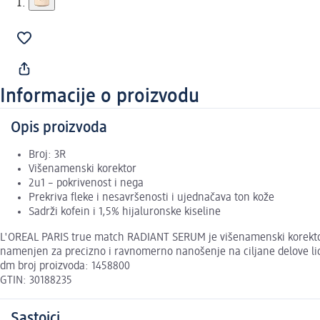
Informacije o proizvodu
Opis proizvoda
Broj: 3R
Višenamenski korektor
2u1 – pokrivenost i nega
Prekriva fleke i nesavršenosti i ujednačava ton kože
Sadrži kofein i 1,5% hijaluronske kiseline
L'OREAL PARIS true match RADIANT SERUM je višenamenski korektor ko
namenjen za precizno i ravnomerno nanošenje na ciljane delove li
dm broj proizvoda: 1458800
GTIN: 30188235
Sastojci