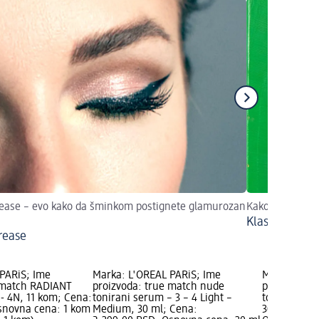
ease – evo kako da šminkom postignete glamurozan
Kako da se naš
Klasični kost
rease
PARiS; Ime
Marka: L'ORÉAL PARiS; Ime
Marka: L'OR
 match RADIANT
proizvoda: true match nude
proizvoda: 
- 4N, 11 kom; Cena:
tonirani serum – 3 – 4 Light –
tonirani ser
snovna cena: 1 kom
Medium, 30 ml; Cena:
30 ml; Cena