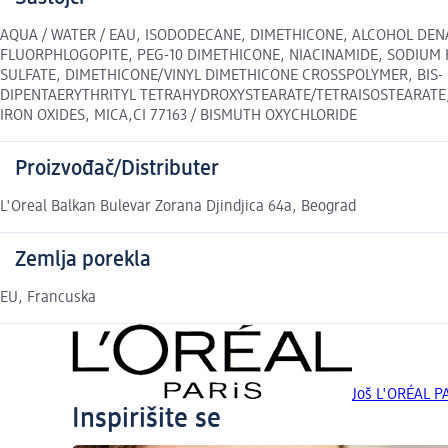
AQUA / WATER / EAU, ISODODECANE, DIMETHICONE, ALCOHOL DENA
FLUORPHLOGOPITE, PEG-10 DIMETHICONE, NIACINAMIDE, SODIUM 
SULFATE, DIMETHICONE/VINYL DIMETHICONE CROSSPOLYMER, BIS-
DIPENTAERYTHRITYL TETRAHYDROXYSTEARATE/TETRAISOSTEARATE, SILI
IRON OXIDES, MICA,CI 77163 / BISMUTH OXYCHLORIDE
Proizvođač/Distributer
L'Oreal Balkan Bulevar Zorana Djindjica 64a, Beograd
Zemlja porekla
EU, Francuska
Još L'ORÉAL P
Inspirišite se