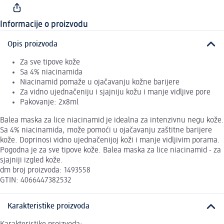
Informacije o proizvodu
Opis proizvoda
Za sve tipove kože
Sa 4% niacinamida
Niacinamid pomaže u ojačavanju kožne barijere
Za vidno ujednačeniju i sjajniju kožu i manje vidljive pore
Pakovanje: 2x8ml
Balea maska za lice niacinamid je idealna za intenzivnu negu kože.
Sa 4% niacinamida, može pomoći u ojačavanju zaštitne barijere
kože. Doprinosi vidno ujednačenijoj koži i manje vidljivim porama.
Pogodna je za sve tipove kože. Balea maska za lice niacinamid - za
sjajniji izgled kože.
dm broj proizvoda: 1493558
GTIN: 4066447382532
Karakteristike proizvoda