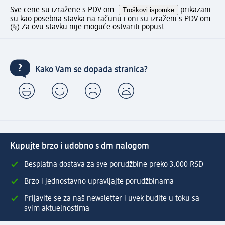
Sve cene su izražene s PDV-om.
Troškovi isporuke
prikazani
su kao posebna stavka na računu i oni su izraženi s PDV-om.
(§) Za ovu stavku nije moguće ostvariti popust.
Kako Vam se dopada stranica?
Kupujte brzo i udobno s dm nalogom
Besplatna dostava za sve porudžbine preko 3.000 RSD
Brzo i jednostavno upravljajte porudžbinama
Prijavite se za naš newsletter i uvek budite u toku sa
svim aktuelnostima