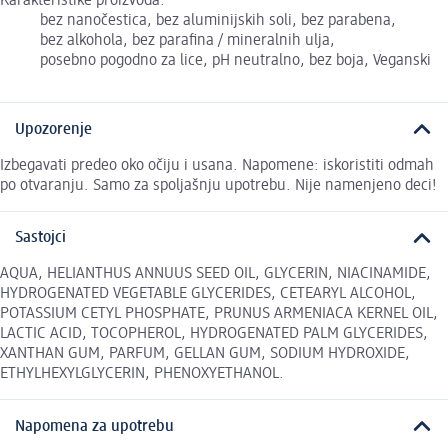
Karakteristike proizvoda:
bez nanočestica, bez aluminijskih soli, bez parabena,
bez alkohola, bez parafina / mineralnih ulja,
posebno pogodno za lice, pH neutralno, bez boja, Veganski
Upozorenje
Izbegavati predeo oko očiju i usana. Napomene: iskoristiti odmah
po otvaranju. Samo za spoljašnju upotrebu. Nije namenjeno deci!
Sastojci
AQUA, HELIANTHUS ANNUUS SEED OIL, GLYCERIN, NIACINAMIDE,
HYDROGENATED VEGETABLE GLYCERIDES, CETEARYL ALCOHOL,
POTASSIUM CETYL PHOSPHATE, PRUNUS ARMENIACA KERNEL OIL,
LACTIC ACID, TOCOPHEROL, HYDROGENATED PALM GLYCERIDES,
XANTHAN GUM, PARFUM, GELLAN GUM, SODIUM HYDROXIDE,
ETHYLHEXYLGLYCERIN, PHENOXYETHANOL.
Napomena za upotrebu