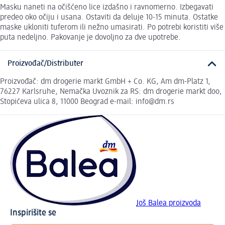
Masku naneti na očišćeno lice izdašno i ravnomerno. Izbegavati
predeo oko očiju i usana. Ostaviti da deluje 10-15 minuta. Ostatke
maske ukloniti tuferom ili nežno umasirati. Po potrebi koristiti više
puta nedeljno. Pakovanje je dovoljno za dve upotrebe.
Proizvođač/Distributer
Proizvođač: dm drogerie markt GmbH + Co. KG, Am dm-Platz 1,
76227 Karlsruhe, Nemačka Uvoznik za RS: dm drogerie markt doo,
Stopićeva ulica 8, 11000 Beograd e-mail: info@dm.rs
Još Balea proizvoda
Inspirišite se