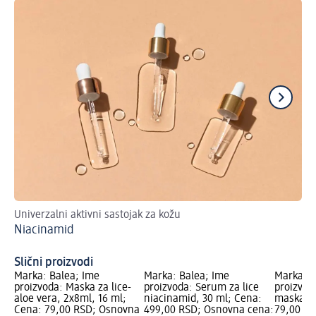
Univerzalni aktivni sastojak za kožu
Ma
Niacinamid
Slični proizvodi
Marka: Balea; Ime
Marka: Balea; Ime
Marka: B
proizvoda: Maska za lice-
proizvoda: Serum za lice
proizvod
aloe vera, 2x8ml, 16 ml;
niacinamid, 30 ml; Cena:
maska za
Cena: 79,00 RSD; Osnovna
499,00 RSD; Osnovna cena:
79,00 RS