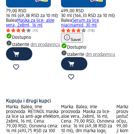
79,00 RSD
499,00 RSD
16 ml (49,38 RSD za 10 ml)
30 ml (166,33 RSD za 10 ml)
Balea
Maska za lice- aloe
Balea
Serum za lice
vera, 2x8ml, 16 ml
niacinamid, 30 ml
(13)
(118)
Dostupno
Savet
Izaberite
dm prodavnicu
Dostupno
Izaberite
dm prodavnicu
Kupuju i drugi kupci
Marka: Balea; Ime
Marka: Balea; Ime
Marka: B
proizvoda: RETINOL maska
proizvoda: Maska za lice-
proizvod
za lice sa anti-age efektom,
aloe vera, 2x8ml, 16 ml;
jastučići
2x8ml, 16 ml; Cena:
Cena: 79,00 RSD; Osnovna
očiju,, 
79,00 RSD; Osnovna cena:
cena: 16 ml (49,38 RSD za
99,00 RS
16 ml (493,75 RSD za 100
10 ml); dm marka logo;
2 kom (4