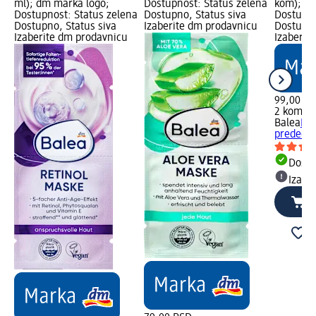
ml); dm marka logo;
Dostupnost: Status zelena
kom); dm
Dostupnost: Status zelena
Dostupno, Status siva
Dostupno
Dostupno, Status siva
Izaberite dm prodavnicu
Dostupno
Izaberite dm prodavnicu
Izaberit
99,00 R
2 kom (4
Balea
Hid
predeo i
Dost
Izabe