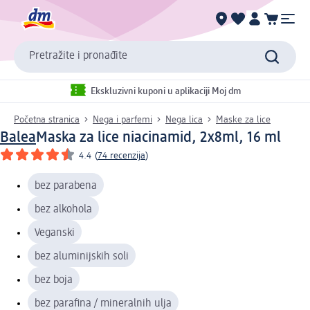
Pretražite i pronađite
Ekskluzivni kuponi u aplikaciji Moj dm
Početna stranica
Nega i parfemi
Nega lica
Maske za lice
Balea
Maska za lice niacinamid, 2x8ml, 16 ml
4.4
(
74 recenzija
)
bez parabena
bez alkohola
Veganski
bez aluminijskih soli
bez boja
bez parafina / mineralnih ulja