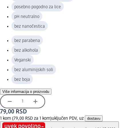
posebno pogodno za lice
pH neutralno
bez nanočestica
bez parabena
bez alkohola
Veganski
bez aluminijskih soli
bez boja
Više informacija o proizvodu
79,00 RSD
1 kom (79,00 RSD za 1 kom)
uključen PDV, uz
dostavu