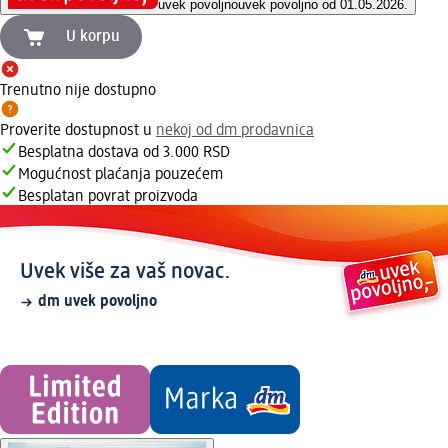
uvek povoljno
uvek povoljno od 01.05.2026.
U korpu
Trenutno nije dostupno
Proverite dostupnost u
nekoj od dm prodavnica
Besplatna dostava od 3.000 RSD
Mogućnost plaćanja pouzećem
Besplatan povrat proizvoda
Uvek više za vaš novac.
dm uvek povoljno