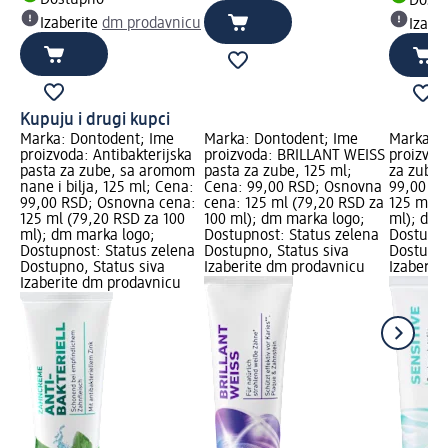
Dostupno
Dost
Izaberite
dm prodavnicu
Izabe
Kupuju i drugi kupci
Marka: Dontodent; Ime
Marka: Dontodent; Ime
Marka: D
proizvoda: Antibakterijska
proizvoda: BRILLANT WEISS
proizvod
pasta za zube, sa aromom
pasta za zube, 125 ml;
za zube,
nane i bilja, 125 ml; Cena:
Cena: 99,00 RSD; Osnovna
99,00 RS
99,00 RSD; Osnovna cena:
cena: 125 ml (79,20 RSD za
125 ml (
125 ml (79,20 RSD za 100
100 ml); dm marka logo;
ml); dm 
ml); dm marka logo;
Dostupnost: Status zelena
Dostupno
Dostupnost: Status zelena
Dostupno, Status siva
Dostupno
Dostupno, Status siva
Izaberite dm prodavnicu
Izaberit
Izaberite dm prodavnicu