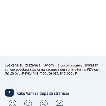
Sve cene su izražene s PDV-om.
Troškovi isporuke
prikazani
su kao posebna stavka na računu i oni su izraženi s PDV-om.
(§) Za ovu stavku nije moguće ostvariti popust.
Kako Vam se dopada stranica?