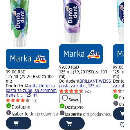
99,00 RSD
99,00 R
99,00 RSD
125 ml (79,20 RSD za 100
125 ml (
125 ml (79,20 RSD za 100
ml)
ml)
ml)
Dontodent
BRILLANT WEISS
Dontode
Dontodent
Antibakterijska
pasta za zube, 125 ml
za zube,
pasta za zube, sa aromom
(42)
nane i..., 125 ml
Dost
Savet
(43)
Izabe
Dostupno
Dostupno
Izaberite
dm prodavnicu
Izaberite
dm prodavnicu