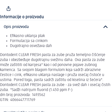
Informacije o proizvodu
Opis proizvoda
Efikasno uklanja plak
Formulacija sa cinkom
Dugotrajno osvežava dah
Dontodent CLEAR FRESH pasta za zube pruža temeljno čišćenje
zuba i obezbeđuje dugotrajnu svežinu daha. Ova pasta za zube
može zaštititi od karijesa* kao i od ponovne pojave zubnog
kamenca. Sa svojom blagom formulom koja sadrži abrazivne
čestice i cink, efikasno uklanja naslage i pruža osećaj čistoće u
ustima. Pored toga, pasta sadrži zaštitu od kiselina iz šećera*.
Dontodent CLEAR FRESH pasta za zube - za svež dah i osećaj čistih
zuba. *Sadži natrijum fluorid (1.450 ppm F-)
dm broj proizvoda: 1493562
GTIN: 4066447711769