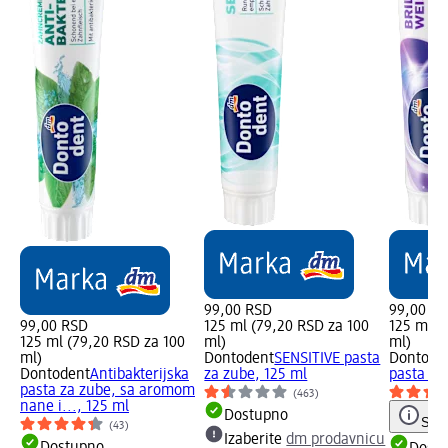
99,00 RSD
99,00 R
99,00 RSD
125 ml (79,20 RSD za 100
125 ml (
125 ml (79,20 RSD za 100
ml)
ml)
ml)
Dontodent
SENSITIVE pasta
Dontode
Dontodent
Antibakterijska
za zube, 125 ml
pasta za
pasta za zube, sa aromom
(463)
nane i..., 125 ml
Dostupno
Save
(43)
Izaberite
dm prodavnicu