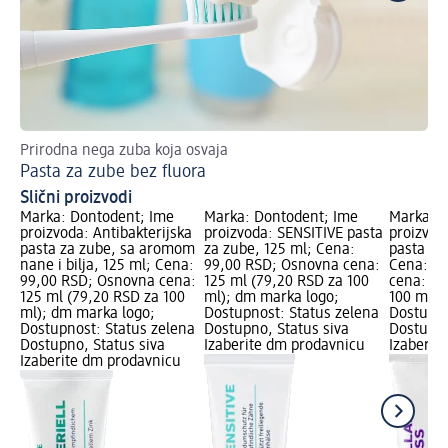
Prirodna nega zuba koja osvaja
Je
Pasta za zube bez fluora
10
Slični proizvodi
Marka: Dontodent; Ime
Marka: Dontodent; Ime
Marka: D
proizvoda: Antibakterijska
proizvoda: SENSITIVE pasta
proizvod
pasta za zube, sa aromom
za zube, 125 ml; Cena:
pasta za
nane i bilja, 125 ml; Cena:
99,00 RSD; Osnovna cena:
Cena: 9
99,00 RSD; Osnovna cena:
125 ml (79,20 RSD za 100
cena: 12
125 ml (79,20 RSD za 100
ml); dm marka logo;
100 ml);
ml); dm marka logo;
Dostupnost: Status zelena
Dostupno
Dostupnost: Status zelena
Dostupno, Status siva
Dostupno
Dostupno, Status siva
Izaberite dm prodavnicu
Izaberit
Izaberite dm prodavnicu