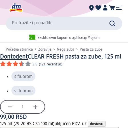
Pretražite i pronađite
Ekskluzivni kuponi u aplikaciji Moj dm
Početna stranica
Zdravlje
Nega zuba
Pasta za zube
Dontodent
CLEAR FRESH pasta za zube, 125 ml
3.5
(
121 recenzija
)
s fluorom
s fluorom
99,00 RSD
125 ml (79,20 RSD za 100 ml)
uključen PDV, uz
dostavu