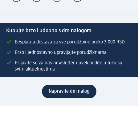
Kupujte brzo i udobno s dm nalogom
Besplatna dostava za sve porudžbine preko 3.000 RSD
Brzo i jednostavno upravljajte porudžbinama
Prijavite se za naš newsletter i uvek budite u toku sa
svim aktuelnostima
Napravite dm nalog
Pomoć
Servis za kupce
Načini & troškovi dostave
Povrat & zamene