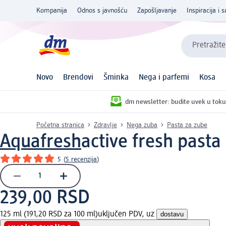
Kompanija
Odnos s javnošću
Zapošljavanje
Inspiracija i s
Pretražite
Novo
Brendovi
Šminka
Nega i parfemi
Kosa
dm newsletter: budite uvek u toku
Početna stranica
Zdravlje
Nega zuba
Pasta za zube
Aquafresh
active fresh past
5
(
5 recenzija
)
239,00 RSD
125 ml (191,20 RSD za 100 ml)
uključen PDV, uz
dostavu