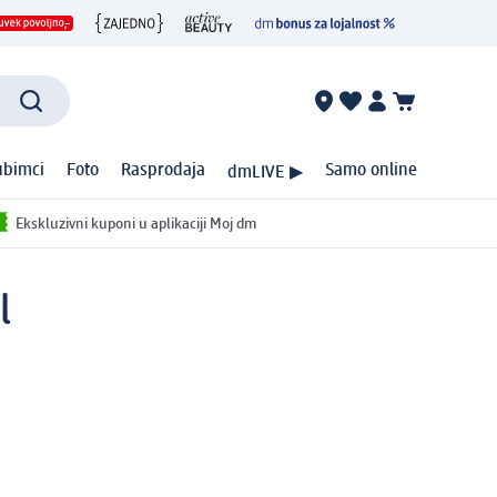
ubimci
Foto
Rasprodaja
Samo online
dmLIVE ▶
Ekskluzivni kuponi u aplikaciji Moj dm
l