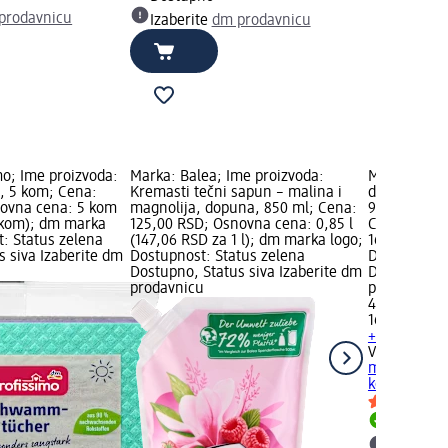
prodavnicu
Izaberite
dm prodavnicu
mo; Ime proizvoda:
Marka: Balea; Ime proizvoda:
Marka: Viol
, 5 kom; Cena:
Kremasti tečni sapun – malina i
double care
novna cena: 5 kom
magnolija, dopuna, 850 ml; Cena:
99% voda, 3
 kom); dm marka
125,00 RSD; Osnovna cena: 0,85 l
Cena: 449,
t: Status zelena
(147,06 RSD za 1 l); dm marka logo;
168 kom (2,
s siva Izaberite dm
Dostupnost: Status zelena
Dostupnost:
Dostupno, Status siva Izaberite dm
Dostupno, S
prodavnicu
prodavnicu
449,00 RSD
168 kom (2,
+ 1 dodatna 
Violeta
doubl
maramice – 
kom
Dostupn