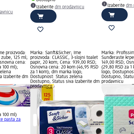
Dostupno
Izaberite
dm 
Izaberite
dm prodavnicu
avnicu
me proizvoda:
Marka: Sanft&Sicher; Ime
Marka: Profissi
a zube, 125 ml;
proizvoda: CLASSIC, 3-slojni toalet
Sunđeraste krpe
Osnovna cena:
papir, 20 kom; Cena: 939,00 RSD;
149,00 RSD; Os
a 100 ml);
Osnovna cena: 20 kom (46,95 RSD
(29,80 RSD za 1
zelena
za 1 kom); dm marka logo;
logo; Dostupnos
a Izaberite dm
Dostupnost: Status zelena
Dostupno, Statu
Dostupno, Status siva Izaberite dm
prodavnicu
prodavnicu
a 100 ml)
te pasta za