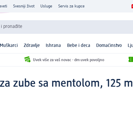
aveti
Svesniji život
Usluge
Servis za kupce
 i pronađite
Muškarci
Zdravlje
Ishrana
Bebe i deca
Domaćinstvo
Lj
Uvek više za vaš novac - dm uvek povoljno
a za zube sa mentolom, 125 m