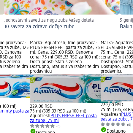
Jednostavni saveti za negu zuba Vašeg deteta
5 geni
10 saveta za zdrave dečije zube
Bakin
me proizvoda:
Marka: Aquafresh; Ime proizvoda:
Marka: Aquafres
ta za zube, 125
PLUS FRESH FEEL pasta za zube, 75
PLUS VISIBLE WH
SD; Osnovna
ml; Cena: 229,00 RSD; Osnovna
75 ml; Cena: 22
 RSD za 100
cena: 75 ml (305,33 RSD za 100 ml);
cena: 75 ml (305
tus zelena
Dostupnost: Status zelena
Dostupnost: Sta
a Izaberite dm
Dostupno, Status siva Izaberite dm
Dostupno, Statu
prodavnicu
prodavnicu
229,00 RSD
a 100 ml)
229,00 RSD
75 ml (305,33 RS
&minty pasta za
75 ml (305,33 RSD za 100 ml)
Aquafresh
PLUS 
Aquafresh
PLUS FRESH FEEL pasta
pasta za zube, 
za zube, 75 ml
(0)
(0)
Dostupno