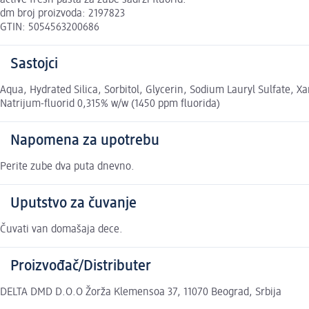
active fresh pasta za zube sadrži fluorid.
dm broj proizvoda: 2197823
GTIN: 5054563200686
Sastojci
Aqua, Hydrated Silica, Sorbitol, Glycerin, Sodium Lauryl Sulfate
Natrijum-fluorid 0,315% w/w (1450 ppm fluorida)
Napomena za upotrebu
Perite zube dva puta dnevno.
Uputstvo za čuvanje
Čuvati van domašaja dece.
Proizvođač/Distributer
DELTA DMD D.O.O Žorža Klemensoa 37, 11070 Beograd, Srbija