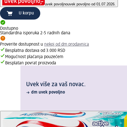
uvek povoljno
uvek povoljno od 01.07.2026.
U korpu
Dostupno
Standardna isporuka 2-5 radnih dana
Proverite dostupnost u
nekoj od dm prodavnica
Besplatna dostava od 3.000 RSD
Mogućnost plaćanja pouzećem
Besplatan povrat proizvoda
Uvek više za vaš novac.
dm uvek povoljno