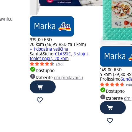
avnicu
939,00 RSD
20 kom (46,95 RSD za 1 kom)
+ 1 dodatna veličina
Sanft&Sicher
CLASSIC, 3-slojni
toalet papir, 20 kom
(260)
149,00 RSD
Dostupno
5 kom (29,80 RS
Izaberite
dm prodavnicu
Profissimo
Sunđe
(90
Dostupno
Izaberite
dm 