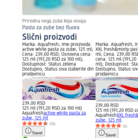
Prirodna nega zuba koja osvaja
Pasta za zube bez fluora
Slični proizvodi
Marka: Aquafresh; Ime proizvoda:
Marka: Aquafresh; I
active white pasta za zube, 125 ml;
XXL fresh&minty pas
Cena: 239,00 RSD; Osnovna cena:
ml; Cena: 239,00 R
125 ml (191,20 RSD za 100 ml);
cena: 125 ml (191,20
Dostupnost: Status zelena
ml); Dostupnost: Sta
Dostupno, Status siva Izaberite dm
Dostupno, Status siv
prodavnicu
prodavnicu
239,00 RSD
239,00 RSD
125 ml (191,20 RSD za 100 ml)
125 ml (191,20 RSD z
Aquafresh
active white pasta za
Aquafresh
XXL fresh
zube, 125 ml
zube, 125 ml
(13)
(2)
Savet
Savet