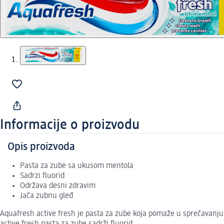
Informacije o proizvodu
Opis proizvoda
Pasta za zube sa ukusom mentola
Sadrzi fluorid
Održava desni zdravim
Jača zubnu gleđ
Aquafresh active fresh je pasta za zube koja pomaže u sprečavanju