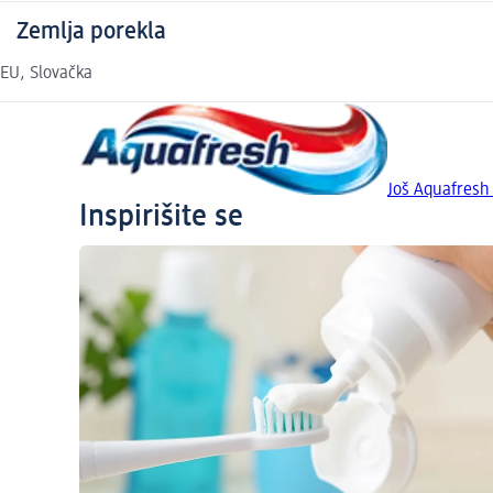
Zemlja porekla
EU, Slovačka
Još Aquafresh
Inspirišite se