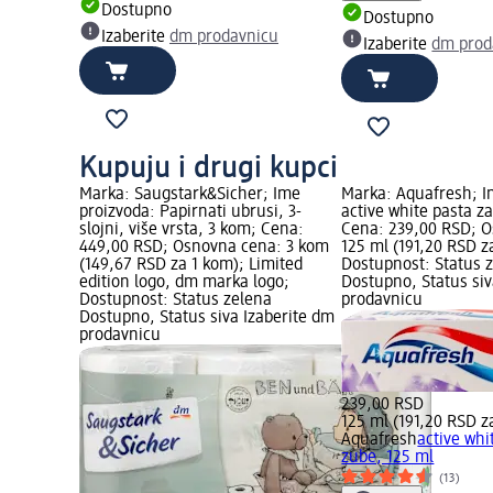
Dostupno
Dostupno
Izaberite
dm prodavnicu
Izaberite
dm prod
Kupuju i drugi kupci
Marka: Saugstark&Sicher; Ime
Marka: Aquafresh; I
proizvoda: Papirnati ubrusi, 3-
active white pasta z
slojni, više vrsta, 3 kom; Cena:
Cena: 239,00 RSD; 
449,00 RSD; Osnovna cena: 3 kom
125 ml (191,20 RSD z
(149,67 RSD za 1 kom); Limited
Dostupnost: Status 
edition logo, dm marka logo;
Dostupno, Status siv
Dostupnost: Status zelena
prodavnicu
Dostupno, Status siva Izaberite dm
prodavnicu
239,00 RSD
125 ml (191,20 RSD z
Aquafresh
active whi
zube, 125 ml
(13)