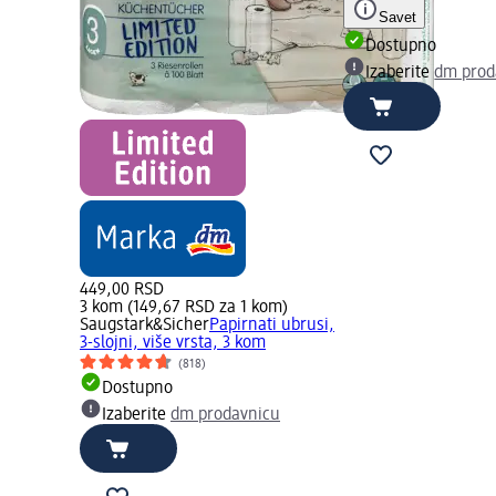
Savet
Dostupno
Izaberite
dm prod
449,00 RSD
3 kom (149,67 RSD za 1 kom)
Saugstark&Sicher
Papirnati ubrusi,
3-slojni, više vrsta, 3 kom
(818)
Dostupno
Izaberite
dm prodavnicu