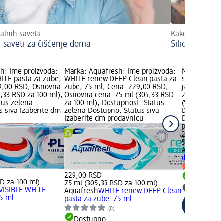
jalnih saveta
Kako se koristi?
i saveti za čišćenje doma
Silicijum za 
h; Ime proizvoda:
Marka: Aquafresh; Ime proizvoda:
Marka: Aqua
ITE pasta za zube,
WHITE renew DEEP Clean pasta za
splash past
9,00 RSD; Osnovna
zube, 75 ml; Cena: 229,00 RSD;
jagoda, 3-8
,33 RSD za 100 ml);
Osnovna cena: 75 ml (305,33 RSD
299,00 RSD;
tus zelena
za 100 ml); Dostupnost: Status
(598,00 RSD
s siva Izaberite dm
zelena Dostupno, Status siva
Dostupnost:
Izaberite dm prodavnicu
Dostupno, S
prodavnicu
299,00 RSD
50 ml (598,
Aquafresh
s
decu - jagod
229,00 RSD
Dostupn
D za 100 ml)
75 ml (305,33 RSD za 100 ml)
VISIBLE WHITE
Izaberit
Aquafresh
WHITE renew DEEP Clean
75 ml
pasta za zube, 75 ml
(0)
Dostupno