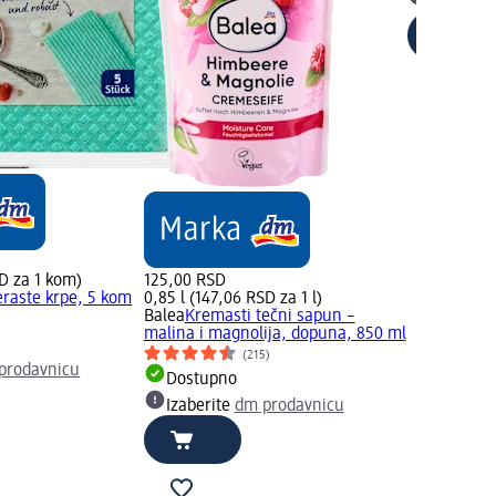
Izaberit
D za 1 kom)
125,00 RSD
raste krpe, 5 kom
0,85 l (147,06 RSD za 1 l)
Balea
Kremasti tečni sapun –
)
malina i magnolija, dopuna, 850 ml
(215)
prodavnicu
Dostupno
Izaberite
dm prodavnicu