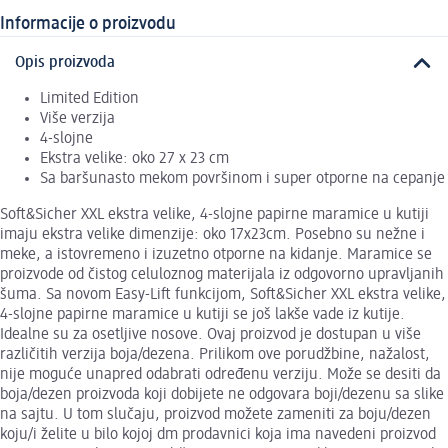
Informacije o proizvodu
Opis proizvoda
Limited Edition
Više verzija
4-slojne
Ekstra velike: oko 27 x 23 cm
Sa baršunasto mekom površinom i super otporne na cepanje
Soft&Sicher XXL ekstra velike, 4-slojne papirne maramice u kutiji
imaju ekstra velike dimenzije: oko 17x23cm. Posebno su nežne i
meke, a istovremeno i izuzetno otporne na kidanje. Maramice se
proizvode od čistog celuloznog materijala iz odgovorno upravljanih
šuma. Sa novom Easy-Lift funkcijom, Soft&Sicher XXL ekstra velike,
4-slojne papirne maramice u kutiji se još lakše vade iz kutije.
Idealne su za osetljive nosove. Ovaj proizvod je dostupan u više
različitih verzija boja/dezena. Prilikom ove porudžbine, nažalost,
nije moguće unapred odabrati određenu verziju. Može se desiti da
boja/dezen proizvoda koji dobijete ne odgovara boji/dezenu sa slike
na sajtu. U tom slučaju, proizvod možete zameniti za boju/dezen
koju/i želite u bilo kojoj dm prodavnici koja ima navedeni proizvod