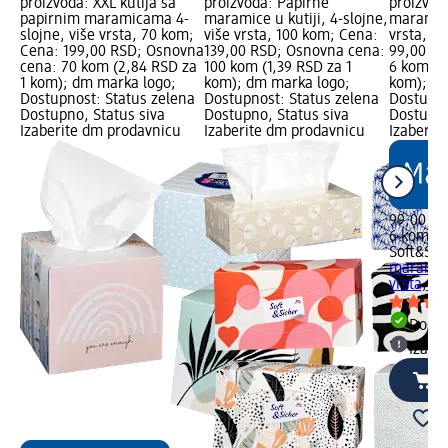
proizvoda: XXL kutija sa
proizvoda: Papirne
proizvod
papirnim maramicama 4-
maramice u kutiji, 4-slojne,
maramice
slojne, više vrsta, 70 kom;
više vrsta, 100 kom; Cena:
vrsta, 6
Cena: 199,00 RSD; Osnovna
139,00 RSD; Osnovna cena:
99,00 RS
cena: 70 kom (2,84 RSD za
100 kom (1,39 RSD za 1
6 kom (1
1 kom); dm marka logo;
kom); dm marka logo;
kom); dm
Dostupnost: Status zelena
Dostupnost: Status zelena
Dostupno
Dostupno, Status siva
Dostupno, Status siva
Dostupno
Izaberite dm prodavnicu
Izaberite dm prodavnicu
Izaberit
99,00 R
6 kom (1
Soft&Sic
maramice
vrsta, 6
Dost
Izabe