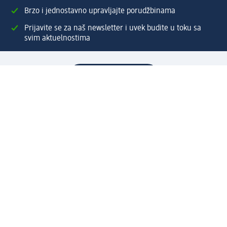
Brzo i jednostavno upravljajte porudžbinama
Prijavite se za naš newsletter i uvek budite u toku sa
svim aktuelnostima
Napravite dm nalog
Pomoć
Servis za kupce
Načini & troškovi dostave
Povrat & zamene
Ispravno popunjavanje adrese za dostavu porudžbine
Poručivanje dm poklon-kartica za pravna lica
Kako da prepoznate lažne nagradne igre
Kompanija
O nama
Društvena odgovornost
Posao