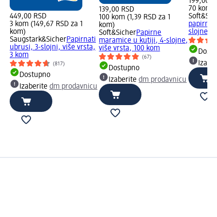
199,00 R
70 kom (
139,00 RSD
449,00 RSD
Soft&Sic
100 kom (1,39 RSD za 1
3 kom (149,67 RSD za 1
papirni
kom)
kom)
slojne, v
Soft&Sicher
Papirne
Saugstark&Sicher
Papirnati
maramice u kutiji, 4-slojne,
ubrusi, 3-slojni, više vrsta,
više vrsta, 100 kom
Dost
3 kom
(67)
Izabe
(817)
Dostupno
Dostupno
Izaberite
dm prodavnicu
Izaberite
dm prodavnicu