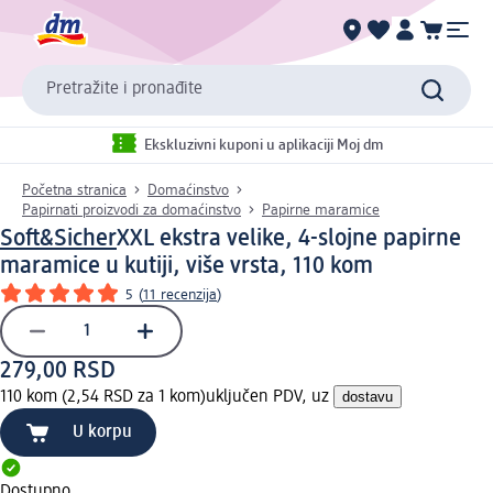
Pretražite i pronađite
Ekskluzivni kuponi u aplikaciji Moj dm
Početna stranica
Domaćinstvo
Papirnati proizvodi za domaćinstvo
Papirne maramice
Soft&Sicher
XXL ekstra velike, 4-slojne papirne
maramice u kutiji, više vrsta, 110 kom
5
(
11 recenzija
)
279,00 RSD
110 kom (2,54 RSD za 1 kom)
uključen PDV, uz
dostavu
U korpu
Dostupno