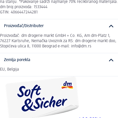
na stanju. *Pakovanje sadrži najmanje 70% recikliranog materijala.
dm broj proizvoda: 1533444
GTIN: 4066447244281
Proizvođač/Distributer
Proizvođač: dm drogerie markt GmbH + Co. KG, Am dm-Platz 1,
76227 Karlsruhe, Nemačka Uvoznik za RS: dm drogerie markt doo,
Stopićeva ulica 8, 11000 Beograd e-mail: info@dm.rs
Zemlja porekla
EU, Belgija