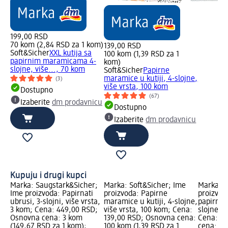
199,00 RSD
70 kom (2,84 RSD za 1 kom)
139,00 RSD
Soft&Sicher
XXL kutija sa
100 kom (1,39 RSD za 1
papirnim maramicama 4-
kom)
slojne, više..., 70 kom
Soft&Sicher
Papirne
maramice u kutiji, 4-slojne,
(3)
više vrsta, 100 kom
Dostupno
(67)
Izaberite
dm prodavnicu
Dostupno
Izaberite
dm prodavnicu
Kupuju i drugi kupci
Marka: Saugstark&Sicher;
Marka: Soft&Sicher; Ime
Marka: S
Ime proizvoda: Papirnati
proizvoda: Papirne
proizvoda
ubrusi, 3-slojni, više vrsta,
maramice u kutiji, 4-slojne,
papirni
3 kom; Cena: 449,00 RSD;
više vrsta, 100 kom; Cena:
slojne, v
Osnovna cena: 3 kom
139,00 RSD; Osnovna cena:
Cena: 19
(149,67 RSD za 1 kom);
100 kom (1,39 RSD za 1
cena: 70