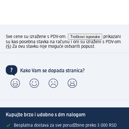
Sve cene su izražene s PDV-om.
Troškovi isporuke
prikazani
su kao posebna stavka na računu i oni su izraženi s PDV-om.
(§) Za ovu stavku nije moguće ostvariti popust.
Kako Vam se dopada stranica?
Kupujte brzo i udobno s dm nalogom
Besplatna dostava za sve porudžbine preko 3.000 RSD