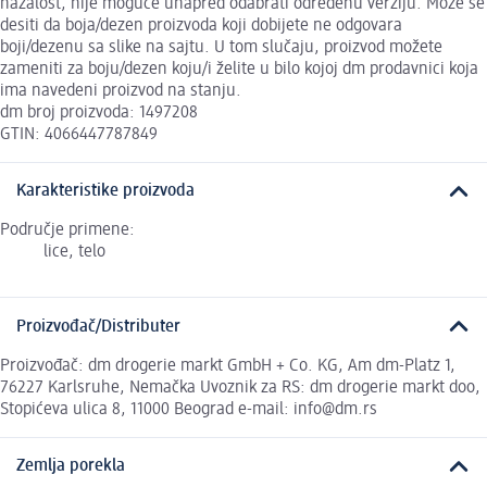
nažalost, nije moguće unapred odabrati određenu verziju. Može se
desiti da boja/dezen proizvoda koji dobijete ne odgovara
boji/dezenu sa slike na sajtu. U tom slučaju, proizvod možete
zameniti za boju/dezen koju/i želite u bilo kojoj dm prodavnici koja
ima navedeni proizvod na stanju.
dm broj proizvoda: 1497208
GTIN: 4066447787849
Karakteristike proizvoda
Područje primene:
lice, telo
Proizvođač/Distributer
Proizvođač: dm drogerie markt GmbH + Co. KG, Am dm-Platz 1,
76227 Karlsruhe, Nemačka Uvoznik za RS: dm drogerie markt doo,
Stopićeva ulica 8, 11000 Beograd e-mail: info@dm.rs
Zemlja porekla