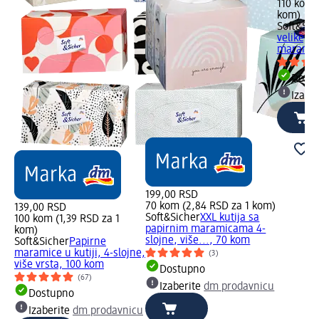
110 kom 
kom)
Soft&Sic
velike, 4
maramice
Dost
Izabe
199,00 RSD
70 kom (2,84 RSD za 1 kom)
139,00 RSD
Soft&Sicher
XXL kutija sa
100 kom (1,39 RSD za 1
papirnim maramicama 4-
kom)
slojne, više..., 70 kom
Soft&Sicher
Papirne
maramice u kutiji, 4-slojne,
(3)
više vrsta, 100 kom
Dostupno
(67)
Izaberite
dm prodavnicu
Dostupno
Izaberite
dm prodavnicu