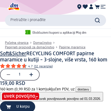
Pretražite i pronađite
Ekskluzivni kuponi u aplikaciji Moj dm
Početna stranica
Domaćinstvo
Papirnati proizvodi za domaćinstvo
Papirne maramice
Soft&Sicher
RECYCLING COMFORT papirne
maramice u kutiji – 3-slojne, više vrsta, 160 kom
4.7
(
32 recenzija
)
159,00 RSD
160 kom (0,99 RSD za 1 kom)
uključen PDV, uz
dostavu
uvek povoljno
uvek povoljno od 01.03.2026.
U korpu