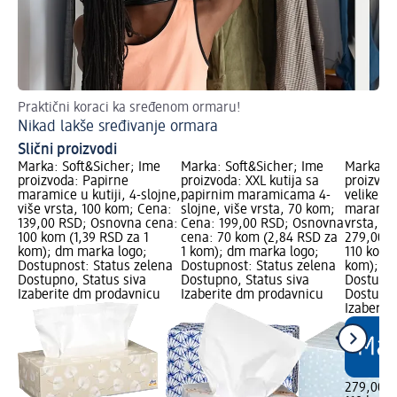
Praktični koraci ka sređenom ormaru!
Nikad lakše sređivanje ormara
Slični proizvodi
Marka: Soft&Sicher; Ime
Marka: Soft&Sicher; Ime
Marka: S
proizvoda: Papirne
proizvoda: XXL kutija sa
proizvod
maramice u kutiji, 4-slojne,
papirnim maramicama 4-
velike, 4
više vrsta, 100 kom; Cena:
slojne, više vrsta, 70 kom;
maramice
139,00 RSD; Osnovna cena:
Cena: 199,00 RSD; Osnovna
vrsta, 1
100 kom (1,39 RSD za 1
cena: 70 kom (2,84 RSD za
279,00 R
kom); dm marka logo;
1 kom); dm marka logo;
110 kom 
Dostupnost: Status zelena
Dostupnost: Status zelena
kom); dm
Dostupno, Status siva
Dostupno, Status siva
Dostupno
Izaberite dm prodavnicu
Izaberite dm prodavnicu
Dostupno
Izaberit
279,00 