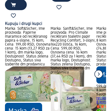
Kupuju i drugi kupci
Marka: Soft&Sicher; Ime
Marka: Sanft&Sicher; Ime
Marka: S
proizvoda: Papirne
proizvoda: Pro Climate
Ime proiz
maramice od recikliranog
reciklirani toaletni papir
reciklira
papira 4-slojne, 15 kom;
Recycling Comfort, 3-slojni,
8 kom; C
Cena: 199,00 RSD; Osnovna
16x220 listića, 16 kom;
Osnovna
cena: 15 kom (13,27 RSD za
Cena: 599,00 RSD;
(74,88 R
1 kom); dm marka logo;
Osnovna cena: 16 kom
marka lo
Dostupnost: Status zelena
(37,44 RSD za 1 kom); dm
Status z
Dostupno, Status siva
marka logo; Dostupnost:
Status s
Izaberite dm prodavnicu
Status zelena Dostupno,
prodavn
Status siva Izaberite dm
prodavnicu
599,00 
8 kom (7
Saugstar
reciklira
8 kom