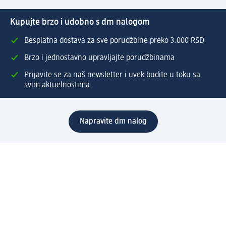
Kupujte brzo i udobno s dm nalogom
Besplatna dostava za sve porudžbine preko 3.000 RSD
Brzo i jednostavno upravljajte porudžbinama
Prijavite se za naš newsletter i uvek budite u toku sa
svim aktuelnostima
Napravite dm nalog
Pomoć
Servis za kupce
Načini & troškovi dostave
Povrat & zamene
Ispravno popunjavanje adrese za dostavu porudžbine
Poručivanje dm poklon-kartica za pravna lica
Kako da prepoznate lažne nagradne igre