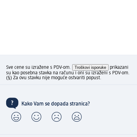
Sve cene su izražene s PDV-om.
Troškovi isporuke
prikazani
su kao posebna stavka na računu i oni su izraženi s PDV-om.
(§) Za ovu stavku nije moguće ostvariti popust.
Kako Vam se dopada stranica?