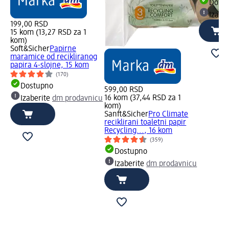
Dost
Izabe
199,00 RSD
15 kom (13,27 RSD za 1
kom)
Soft&Sicher
Papirne
maramice od recikliranog
papira 4-slojne, 15 kom
(170)
Dostupno
599,00 RSD
16 kom (37,44 RSD za 1
Izaberite
dm prodavnicu
kom)
Sanft&Sicher
Pro Climate
reciklirani toaletni papir
Recycling..., 16 kom
(359)
Dostupno
Izaberite
dm prodavnicu