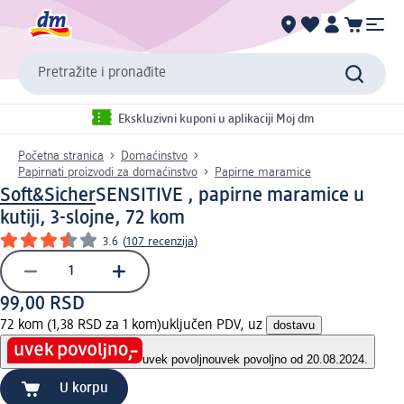
Pretražite i pronađite
Ekskluzivni kuponi u aplikaciji Moj dm
Početna stranica
Domaćinstvo
Papirnati proizvodi za domaćinstvo
Papirne maramice
Soft&Sicher
SENSITIVE , papirne maramice u
kutiji, 3-slojne, 72 kom
3.6
(
107 recenzija
)
99,00 RSD
72 kom (1,38 RSD za 1 kom)
uključen PDV, uz
dostavu
uvek povoljno
uvek povoljno od 20.08.2024.
U korpu