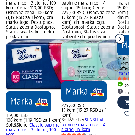
maramice – 3-slojne, 100
papirne maramice – 4-
maramice
kom; Cena: 119,00 RSD;
slojne, 15 kom; Cena:
15,00 RS
Osnovna cena: 100 kom
229,00 RSD; Osnovna cena:
kom (15,
(1,19 RSD za 1 kom); dm
15 kom (15,27 RSD za 1
dm mark
marka logo; Dostupnost:
kom); dm marka logo;
Dostupno
Status zelena Dostupno,
Dostupnost: Status zelena
Dostupno
Status siva Izaberite dm
Dostupno, Status siva
Izaberit
prodavnicu
Izaberite dm prodavnicu
15,00 RS
1 kom (1
Soft&Sic
maramic
Dost
Izabe
229,00 RSD
15 kom (15,27 RSD za 1
kom)
119,00 RSD
Soft&Sicher
SENSITIVE
100 kom (1,19 RSD za 1 kom)
papirne maramice – 4-
Soft&Sicher
Classic papirne
slojne, 15 kom
maramice – 3-slojne, 100