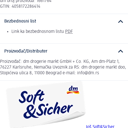
dm broj proizvoda: 1661764
GTIN: 4058172286414
Bezbednosni list
Link ka bezbednosnom listu
PDF
Proizvođač/Distributer
Proizvođač: dm drogerie markt GmbH + Co. KG, Am dm-Platz 1,
76227 Karlsruhe, Nemačka Uvoznik za RS: dm drogerie markt doo,
Stopićeva ulica 8, 11000 Beograd e-mail: info@dm.rs
Još Soft&Sicher