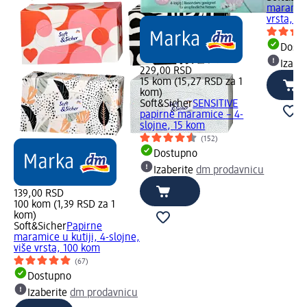
maramice
vrsta, 6
Dost
Izabe
229,00 RSD
15 kom (15,27 RSD za 1
kom)
Soft&Sicher
SENSITIVE
papirne maramice – 4-
slojne, 15 kom
(152)
Dostupno
Izaberite
dm prodavnicu
139,00 RSD
100 kom (1,39 RSD za 1
kom)
Soft&Sicher
Papirne
maramice u kutiji, 4-slojne,
više vrsta, 100 kom
(67)
Dostupno
Izaberite
dm prodavnicu