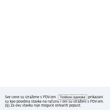
Sve cene su izražene s PDV-om.
Troškovi isporuke
prikazani
su kao posebna stavka na računu i oni su izraženi s PDV-om.
(§) Za ovu stavku nije moguće ostvariti popust.