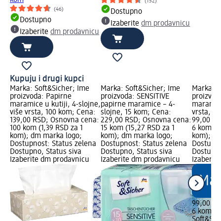
kom
(152)
(46)
Dostupno
Dostupno
Izaberite
dm prodavnicu
Izaberite
dm prodavnicu
Kupuju i drugi kupci
Marka: Soft&Sicher; Ime
Marka: Soft&Sicher; Ime
Marka: S
proizvoda: Papirne
proizvoda: SENSITIVE
proizvod
maramice u kutiji, 4-slojne,
papirne maramice – 4-
maramice
više vrsta, 100 kom; Cena:
slojne, 15 kom; Cena:
vrsta, 6
139,00 RSD; Osnovna cena:
229,00 RSD; Osnovna cena:
99,00 RS
100 kom (1,39 RSD za 1
15 kom (15,27 RSD za 1
6 kom (1
kom); dm marka logo;
kom); dm marka logo;
kom); dm
Dostupnost: Status zelena
Dostupnost: Status zelena
Dostupno
Dostupno, Status siva
Dostupno, Status siva
Dostupno
Izaberite dm prodavnicu
Izaberite dm prodavnicu
Izaberit
99,00 R
6 kom (1
Soft&Sic