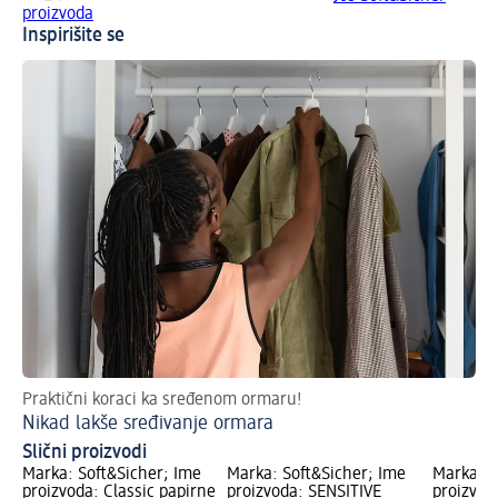
proizvoda
Inspirišite se
Praktični koraci ka sređenom ormaru!
Nikad lakše sređivanje ormara
Slični proizvodi
Marka: Soft&Sicher; Ime
Marka: Soft&Sicher; Ime
Marka: S
proizvoda: Classic papirne
proizvoda: SENSITIVE
proizvod