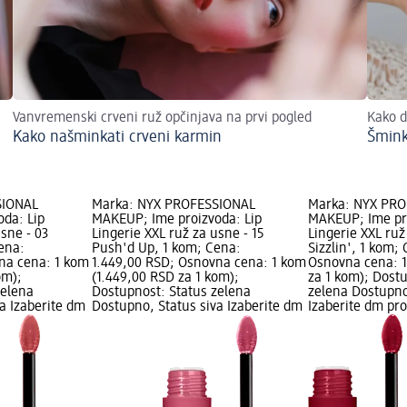
Vanvremenski crveni ruž opčinjava na prvi pogled
Kako d
Kako našminkati crveni karmin
Šmink
SIONAL
Marka: NYX PROFESSIONAL
Marka: NYX PR
da: Lip
MAKEUP; Ime proizvoda: Lip
MAKEUP; Ime pro
usne - 03
Lingerie XXL ruž za usne - 15
Lingerie XXL ruž
ena:
Push'd Up, 1 kom; Cena:
Sizzlin', 1 kom;
na cena: 1 kom
1.449,00 RSD; Osnovna cena: 1 kom
Osnovna cena: 1
om);
(1.449,00 RSD za 1 kom);
za 1 kom); Dost
zelena
Dostupnost: Status zelena
zelena Dostupno
a Izaberite dm
Dostupno, Status siva Izaberite dm
Izaberite dm pr