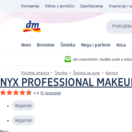
Kompanija
Odnos s javnošću
Zapošljavanje
Inspiracija i s
Pretražite
Novo
Brendovi
Šminka
Nega i parfemi
Kosa
dm newsletter: budite uvek u toku
Početna stranica
Šminka
Šminka za usne
Karmin
NYX PROFESSIONAL MAKEU
4.8
(
5 recenzija
)
Veganski
Veganski