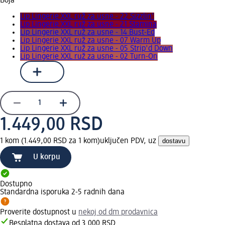
Boja
Lip Lingerie XXL ruž za usne - 22 Sizzlin'
Lip Lingerie XXL ruž za usne - 21 Stamina
Lip Lingerie XXL ruž za usne - 14 Bust-Ed
Lip Lingerie XXL ruž za usne - 07 Warm Up
Lip Lingerie XXL ruž za usne - 05 Strip'd Down
Lip Lingerie XXL ruž za usne - 02 Turn-On
1.449,00 RSD
1 kom (1.449,00 RSD za 1 kom)
uključen PDV, uz
dostavu
U korpu
Dostupno
Standardna isporuka 2-5 radnih dana
Proverite dostupnost u
nekoj od dm prodavnica
Besplatna dostava od 3.000 RSD