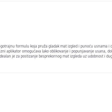
trajnu formulu koja pruža gladak mat izgled i punoću usnama i do
izni aplikator omogućava lako oblikovanje i popunjavanje usana, do
ealan je za postizanje besprekornog mat izgleda uz udobnost i dug