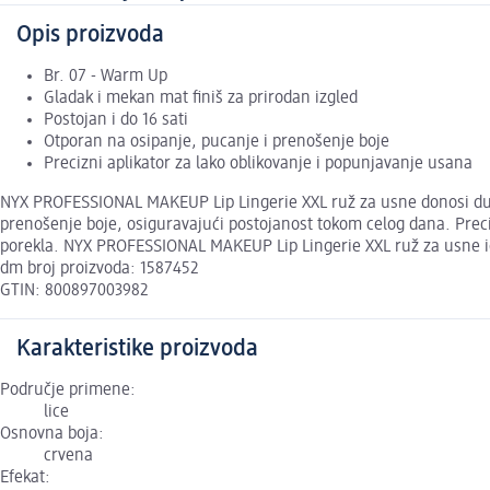
Opis proizvoda
Br. 07 - Warm Up
Gladak i mekan mat finiš za prirodan izgled
Postojan i do 16 sati
Otporan na osipanje, pucanje i prenošenje boje
Precizni aplikator za lako oblikovanje i popunjavanje usana
NYX PROFESSIONAL MAKEUP Lip Lingerie XXL ruž za usne donosi dugo
prenošenje boje, osiguravajući postojanost tokom celog dana. Prec
porekla. NYX PROFESSIONAL MAKEUP Lip Lingerie XXL ruž za usne id
dm broj proizvoda: 1587452
GTIN: 800897003982
Karakteristike proizvoda
Područje primene:
lice
Osnovna boja:
crvena
Efekat: