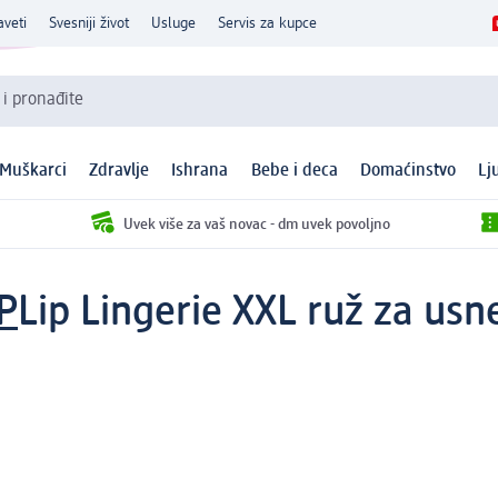
aveti
Svesniji život
Usluge
Servis za kupce
 i pronađite
Muškarci
Zdravlje
Ishrana
Bebe i deca
Domaćinstvo
Lj
Uvek više za vaš novac - dm uvek povoljno
P
Lip Lingerie XXL ruž za us