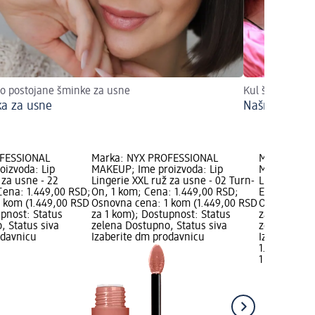
o postojane šminke za usne
Kul šminka sa 
a za usne
Našminkajte
OFESSIONAL
Marka: NYX PROFESSIONAL
Marka: NYX
izvoda: Lip
MAKEUP; Ime proizvoda: Lip
MAKEUP; Ime
 za usne - 22
Lingerie XXL ruž za usne - 02 Turn-
Lingerie XXL
 Cena: 1.449,00 RSD;
On, 1 kom; Cena: 1.449,00 RSD;
Ed, 1 kom; 
 kom (1.449,00 RSD
Osnovna cena: 1 kom (1.449,00 RSD
Osnovna cen
upnost: Status
za 1 kom); Dostupnost: Status
za 1 kom); 
, Status siva
zelena Dostupno, Status siva
zelena Dost
odavnicu
Izaberite dm prodavnicu
Izaberite d
1.449,00 RS
1 kom (1.44