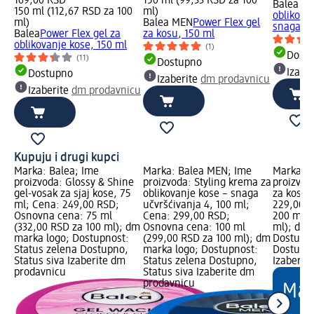
169,00 RSD
150 ml (99,33 RSD za 100
Balea M
150 ml (112,67 RSD za 100
ml)
oblikova
ml)
Balea MEN
Power Flex gel
snaga...
Balea
Power Flex gel za
za kosu, 150 ml
oblikovanje kose, 150 ml
(1)
Dost
(11)
Dostupno
Izabe
Dostupno
Izaberite
dm prodavnicu
Izaberite
dm prodavnicu
Kupuju i drugi kupci
Marka: Balea; Ime
Marka: Balea MEN; Ime
Marka: B
proizvoda: Glossy & Shine
proizvoda: Styling krema za
proizvod
gel-vosak za sjaj kose, 75
oblikovanje kose – snaga
za kosu,
ml; Cena: 249,00 RSD;
učvršćivanja 4, 100 ml;
229,00 R
Osnovna cena: 75 ml
Cena: 299,00 RSD;
200 ml (
(332,00 RSD za 100 ml); dm
Osnovna cena: 100 ml
ml); dm 
marka logo; Dostupnost:
(299,00 RSD za 100 ml); dm
Dostupno
Status zelena Dostupno,
marka logo; Dostupnost:
Dostupno
Status siva Izaberite dm
Status zelena Dostupno,
Izaberit
prodavnicu
Status siva Izaberite dm
prodavnicu