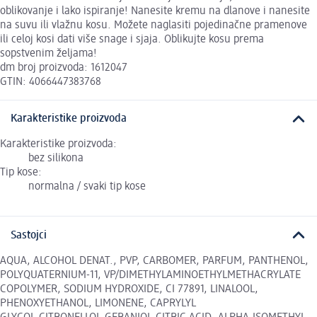
oblikovanje i lako ispiranje! Nanesite kremu na dlanove i nanesite
na suvu ili vlažnu kosu. Možete naglasiti pojedinačne pramenove
ili celoj kosi dati više snage i sjaja. Oblikujte kosu prema
sopstvenim željama!
dm broj proizvoda: 1612047
GTIN: 4066447383768
Karakteristike proizvoda
Karakteristike proizvoda:
bez silikona
Tip kose:
normalna / svaki tip kose
Sastojci
AQUA, ALCOHOL DENAT., PVP, CARBOMER, PARFUM, PANTHENOL,
POLYQUATERNIUM-11, VP/DIMETHYLAMINOETHYLMETHACRYLATE
COPOLYMER, SODIUM HYDROXIDE, CI 77891, LINALOOL,
PHENOXYETHANOL, LIMONENE, CAPRYLYL