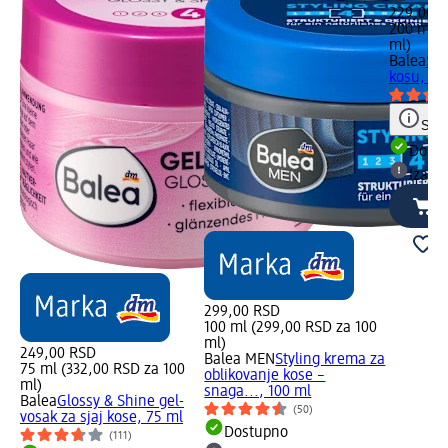
229,00 
200 ml (
ml)
Balea
SEA
kosu, 20
Save
Dost
Izabe
299,00 RSD
100 ml (299,00 RSD za 100
ml)
249,00 RSD
Balea MEN
Styling krema za
75 ml (332,00 RSD za 100
oblikovanje kose –
ml)
snaga..., 100 ml
Balea
Glossy & Shine gel-
(50)
vosak za sjaj kose, 75 ml
Dostupno
(111)