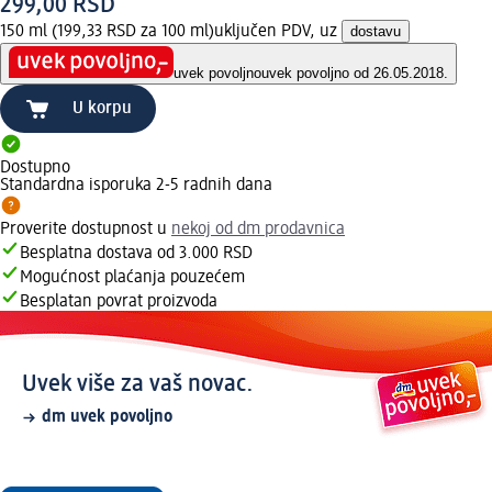
299,00 RSD
150 ml (199,33 RSD za 100 ml)
uključen PDV, uz
dostavu
uvek povoljno
uvek povoljno od 26.05.2018.
U korpu
Dostupno
Standardna isporuka 2-5 radnih dana
Proverite dostupnost u
nekoj od dm prodavnica
Besplatna dostava od 3.000 RSD
Mogućnost plaćanja pouzećem
Besplatan povrat proizvoda
Uvek više za vaš novac.
dm uvek povoljno