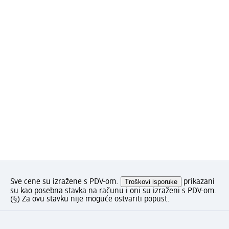
Sve cene su izražene s PDV-om.
Troškovi isporuke
prikazani
su kao posebna stavka na računu i oni su izraženi s PDV-om.
(§) Za ovu stavku nije moguće ostvariti popust.