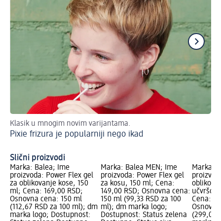
Klasik u mnogim novim varijantama.
Sa
Pixie frizura je popularniji nego ikad
Ko
su
Slični proizvodi
Marka: Balea; Ime
Marka: Balea MEN; Ime
Marka: B
proizvoda: Power Flex gel
proizvoda: Power Flex gel
proizvod
za oblikovanje kose, 150
za kosu, 150 ml; Cena:
oblikova
ml; Cena: 169,00 RSD;
149,00 RSD; Osnovna cena:
učvršćiv
Osnovna cena: 150 ml
150 ml (99,33 RSD za 100
Cena: 29
(112,67 RSD za 100 ml); dm
ml); dm marka logo;
Osnovna 
marka logo; Dostupnost:
Dostupnost: Status zelena
(299,00 