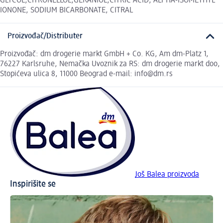
GLYCOL,CITRONELLOL,GERANIOL,CITRIC ACID, ALPHA-ISOMETHYL
IONONE, SODIUM BICARBONATE, CITRAL
Proizvođač/Distributer
Proizvođač: dm drogerie markt GmbH + Co. KG, Am dm-Platz 1,
76227 Karlsruhe, Nemačka Uvoznik za RS: dm drogerie markt doo,
Stopićeva ulica 8, 11000 Beograd e-mail: info@dm.rs
Još Balea proizvoda
Inspirišite se