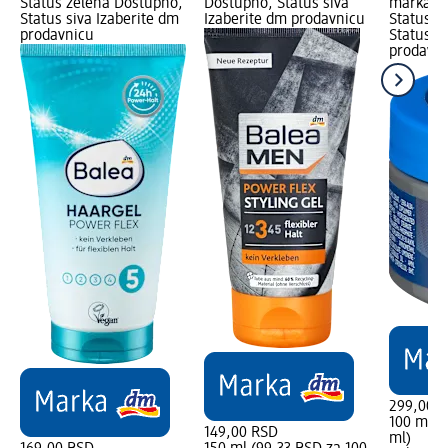
Status zelena Dostupno,
Dostupno, Status siva
marka lo
Status siva Izaberite dm
Izaberite dm prodavnicu
Status z
prodavnicu
Status s
prodavni
299,00 
100 ml (
149,00 RSD
ml)