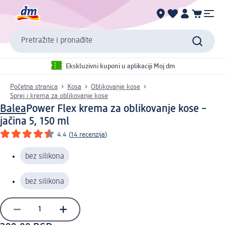
Pretražite i pronađite
Ekskluzivni kuponi u aplikaciji Moj dm
Početna stranica
Kosa
Oblikovanje kose
Sprej i krema za oblikovanje kose
Balea
Power Flex krema za oblikovanje kose –
jačina 5, 150 ml
4.4
(
14 recenzija
)
bez silikona
bez silikona