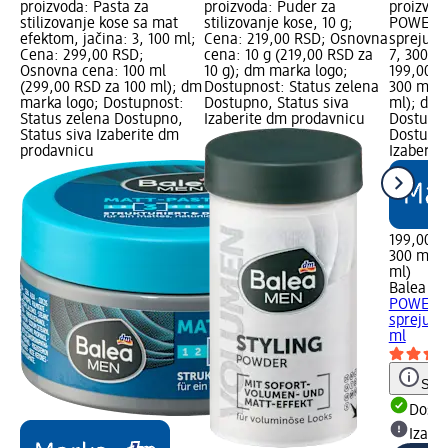
proizvoda: Pasta za
proizvoda: Puder za
proizvo
stilizovanje kose sa mat
stilizovanje kose, 10 g;
POWER la
efektom, jačina: 3, 100 ml;
Cena: 219,00 RSD; Osnovna
spreju z
Cena: 299,00 RSD;
cena: 10 g (219,00 RSD za
7, 300 m
Osnovna cena: 100 ml
10 g); dm marka logo;
199,00 R
(299,00 RSD za 100 ml); dm
Dostupnost: Status zelena
300 ml (
marka logo; Dostupnost:
Dostupno, Status siva
ml); dm 
Status zelena Dostupno,
Izaberite dm prodavnicu
Dostupno
Status siva Izaberite dm
Dostupno
prodavnicu
Izaberit
199,00 R
300 ml (
ml)
Balea M
POWER la
spreju z
ml
Save
Dost
Izabe