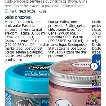
Čudo prirode iz zemlje sa dubinskim dejstvom: Glina
Saz
trenutno doživljava veliki povratak u oblasti lepote.
Mo
Glina u nezi kože i kose
Slični proizvodi
Marka: Balea MEN; Ime
Marka: Balea; Ime
Marka: B
proizvoda: Pasta za
proizvoda: Styling gel za
proizvod
stilizovanje kose sa mat
stilizovanje kose, 150 ml;
i kosu 2
efektom, jačina: 3, 100 ml;
Cena: 299,00 RSD;
339,00 R
Cena: 299,00 RSD;
Osnovna cena: 150 ml
100 ml (
Osnovna cena: 100 ml
(199,33 RSD za 100 ml); dm
ml); dm 
(299,00 RSD za 100 ml); dm
marka logo; Dostupnost:
Dostupno
marka logo; Dostupnost:
Status zelena Dostupno,
Dostupno
Status zelena Dostupno,
Status siva Izaberite dm
Izaberit
Status siva Izaberite dm
prodavnicu
prodavnicu
339,00 R
100 ml (
ml)
Balea M
i kosu 2u
Dost
Izabe