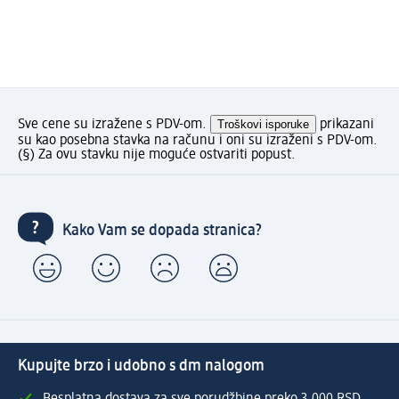
Sve cene su izražene s PDV-om.
Troškovi isporuke
prikazani
su kao posebna stavka na računu i oni su izraženi s PDV-om.
(§) Za ovu stavku nije moguće ostvariti popust.
Kako Vam se dopada stranica?
Kupujte brzo i udobno s dm nalogom