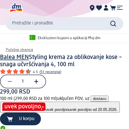
Pretražite i pronađite
Ekskluzivni kuponi u aplikaciji Moj dm
Početna stranica
Balea MEN
Styling krema za oblikovanje kose –
snaga učvršćivanja 4, 100 ml
4.5
(
51 recenzija
)
299,00 RSD
100 ml (299,00 RSD za 100 ml)
uključen PDV, uz
dostavu
uvek povoljno
uvek povoljno od 20.05.2026.
U korpu