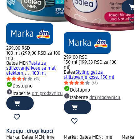
299,00 RSD
100 ml (299,00 RSD za 100
299,00 RSD
ml)
150 ml (199,33 RSD za 100
Balea MEN
Pasta za
ml)
stilizovanje kose sa mat
Balea
Styling gel za
efektom,..., 100 ml
stilizovanje kose, 150 ml
(93)
(63)
Dostupno
Dostupno
Izaberite
dm prodavnicu
Izaberite
dm prodavnicu
Kupuju i drugi kupci
Marka: Balea MEN; Ime
Marka: Balea MEN; Ime
Marka: B