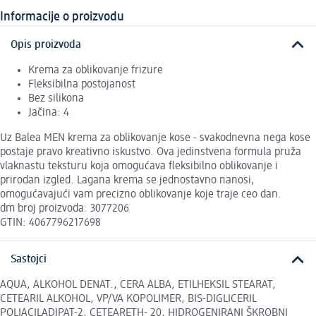
Informacije o proizvodu
Opis proizvoda
Krema za oblikovanje frizure
Fleksibilna postojanost
Bez silikona
Jačina: 4
Uz Balea MEN krema za oblikovanje kose - svakodnevna nega kose
postaje pravo kreativno iskustvo. Ova jedinstvena formula pruža
vlaknastu teksturu koja omogućava fleksibilno oblikovanje i
prirodan izgled. Lagana krema se jednostavno nanosi,
omogućavajući vam precizno oblikovanje koje traje ceo dan.
dm broj proizvoda: 3077206
GTIN: 4067796217698
Sastojci
AQUA, ALKOHOL DENAT., CERA ALBA, ETILHEKSIL STEARAT,
CETEARIL ALKOHOL, VP/VA KOPOLIMER, BIS-DIGLICERIL
POLIACILADIPAT-2, CETEARETH- 20, HIDROGENIRANI ŠKROBNI