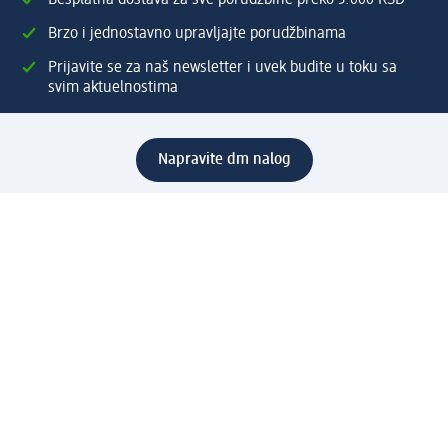
Besplatna dostava za sve porudžbine preko 3.000 RSD
Brzo i jednostavno upravljajte porudžbinama
Prijavite se za naš newsletter i uvek budite u toku sa
svim aktuelnostima
Napravite dm nalog
Pomoć
Servis za kupce
Načini & troškovi dostave
Povrat & zamene
Ispravno popunjavanje adrese za dostavu porudžbine
Poručivanje dm poklon-kartica za pravna lica
Kako da prepoznate lažne nagradne igre
Kompanija