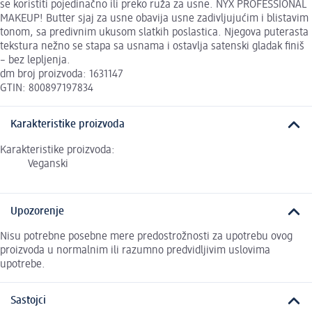
se koristiti pojedinačno ili preko ruža za usne. NYX PROFESSIONAL
MAKEUP! Butter sjaj za usne obavija usne zadivljujućim i blistavim
tonom, sa predivnim ukusom slatkih poslastica. Njegova puterasta
tekstura nežno se stapa sa usnama i ostavlja satenski gladak finiš
– bez lepljenja.
dm broj proizvoda: 1631147
GTIN: 800897197834
Karakteristike proizvoda
Karakteristike proizvoda:
Veganski
Upozorenje
Nisu potrebne posebne mere predostrožnosti za upotrebu ovog
proizvoda u normalnim ili razumno predvidljivim uslovima
upotrebe.
Sastojci