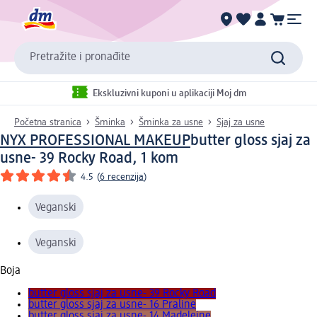
Pretražite i pronađite
Ekskluzivni kuponi u aplikaciji Moj dm
Početna stranica
Šminka
Šminka za usne
Sjaj za usne
NYX PROFESSIONAL MAKEUP
butter gloss sjaj za
usne- 39 Rocky Road, 1 kom
4.5
(
6 recenzija
)
Veganski
Veganski
Boja
butter gloss sjaj za usne- 39 Rocky Road
butter gloss sjaj za usne- 16 Praline
butter gloss sjaj za usne- 14 Madeleine