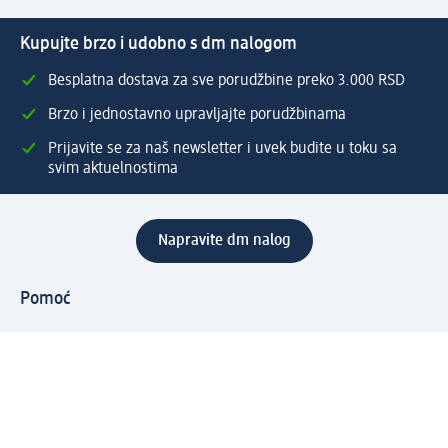
Kupujte brzo i udobno s dm nalogom
Besplatna dostava za sve porudžbine preko 3.000 RSD
Brzo i jednostavno upravljajte porudžbinama
Prijavite se za naš newsletter i uvek budite u toku sa
svim aktuelnostima
Napravite dm nalog
Pomoć
Servis za kupce
Načini & troškovi dostave
Povrat & zamene
Ispravno popunjavanje adrese za dostavu porudžbine
Poručivanje dm poklon-kartica za pravna lica
Kako da prepoznate lažne nagradne igre