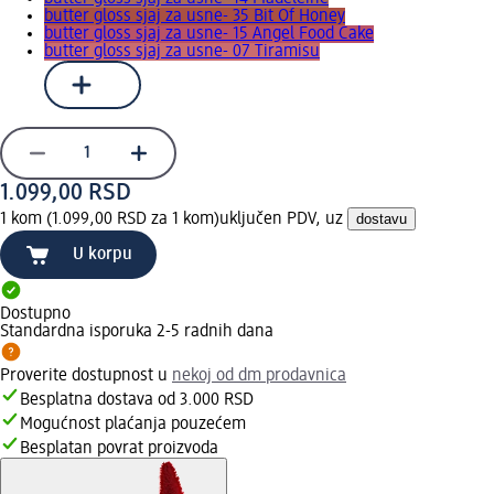
butter gloss sjaj za usne- 35 Bit Of Honey
butter gloss sjaj za usne- 15 Angel Food Cake
butter gloss sjaj za usne- 07 Tiramisu
1.099,00 RSD
1 kom (1.099,00 RSD za 1 kom)
uključen PDV, uz
dostavu
U korpu
Dostupno
Standardna isporuka 2-5 radnih dana
Proverite dostupnost u
nekoj od dm prodavnica
Besplatna dostava od 3.000 RSD
Mogućnost plaćanja pouzećem
Besplatan povrat proizvoda