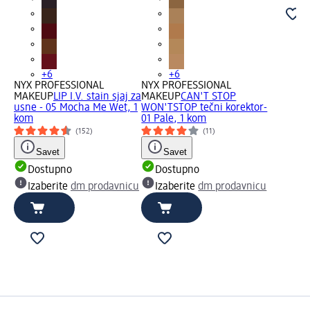
+6
+6
NYX PROFESSIONAL
NYX PROFESSIONAL
MAKEUP
LIP I.V. stain sjaj za
MAKEUP
CAN'T STOP
usne - 05 Mocha Me Wet, 1
WON'TSTOP tečni korektor-
kom
01 Pale, 1 kom
(152)
(11)
Savet
Savet
Dostupno
Dostupno
Izaberite
dm prodavnicu
Izaberite
dm prodavnicu