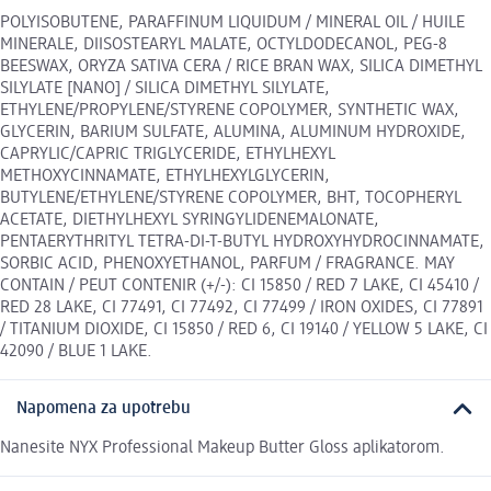
POLYISOBUTENE, PARAFFINUM LIQUIDUM / MINERAL OIL / HUILE
MINERALE, DIISOSTEARYL MALATE, OCTYLDODECANOL, PEG-8
BEESWAX, ORYZA SATIVA CERA / RICE BRAN WAX, SILICA DIMETHYL
SILYLATE [NANO] / SILICA DIMETHYL SILYLATE,
ETHYLENE/PROPYLENE/STYRENE COPOLYMER, SYNTHETIC WAX,
GLYCERIN, BARIUM SULFATE, ALUMINA, ALUMINUM HYDROXIDE,
CAPRYLIC/CAPRIC TRIGLYCERIDE, ETHYLHEXYL
METHOXYCINNAMATE, ETHYLHEXYLGLYCERIN,
BUTYLENE/ETHYLENE/STYRENE COPOLYMER, BHT, TOCOPHERYL
ACETATE, DIETHYLHEXYL SYRINGYLIDENEMALONATE,
PENTAERYTHRITYL TETRA-DI-T-BUTYL HYDROXYHYDROCINNAMATE,
SORBIC ACID, PHENOXYETHANOL, PARFUM / FRAGRANCE. MAY
CONTAIN / PEUT CONTENIR (+/-): CI 15850 / RED 7 LAKE, CI 45410 /
RED 28 LAKE, CI 77491, CI 77492, CI 77499 / IRON OXIDES, CI 77891
/ TITANIUM DIOXIDE, CI 15850 / RED 6, CI 19140 / YELLOW 5 LAKE, CI
42090 / BLUE 1 LAKE.
Napomena za upotrebu
Nanesite NYX Professional Makeup Butter Gloss aplikatorom.