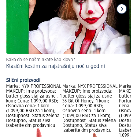
Kako da se našminkate kao klovn?
Kre
Klasični kostim za najstrašniju noć u godini
Lo
Slični proizvodi
Marka: NYX PROFESSIONAL
Marka: NYX PROFESSIONAL
Marka: 
MAKEUP; Ime proizvoda:
MAKEUP; Ime proizvoda:
MAKEUP;
butter gloss sjaj za usne-, 1
butter gloss sjaj za usne-
butter gl
kom; Cena: 1.099,00 RSD;
35 Bit Of Honey, 1 kom;
Fortune 
Osnovna cena: 1 kom
Cena: 1.099,00 RSD;
Cena: 1.
(1.099,00 RSD za 1 kom);
Osnovna cena: 1 kom
Osnovna
Dostupnost: Status zelena
(1.099,00 RSD za 1 kom);
(1.099,0
Dostupno, Status siva
Dostupnost: Status zelena
Dostupno
Izaberite dm prodavnicu
Dostupno, Status siva
Dostupno
Izaberite dm prodavnicu
Izaberit
1.099,00