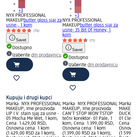
+3
NYX PROFESSIONAL
+3
MAKEUP
butter gloss sjaj za
NYX PROFESSIONAL
usne-, 1 kom
MAKEUP
butter gloss sjaj za
usne- 35 Bit Of Honey, 1
(76)
kom
Savet
(11)
Dostupno
Savet
Izaberite
dm prodavnicu
Dostupno
Izaberite
dm prodavnicu
Kupuju i drugi kupci
Marka: NYX PROFESSIONAL
Marka: NYX PROFESSIONAL
Marka: 
MAKEUP; Ime proizvoda:
MAKEUP; Ime proizvoda:
MAKEUP;
LIP I.V. stain sjaj za usne -
CAN'T STOP WON'TSTOP
DUCK PLU
05 Mocha Me Wet, 1 kom;
tečni korektor- 01 Pale, 1
01 Clearl
Cena: 1.429,00 RSD;
kom; Cena: 1.399,00 RSD;
Cena: 1.
Osnovna cena: 1 kom
Osnovna cena: 1 kom
Osnovna
(1.429,00 RSD za 1 kom);
(1.399,00 RSD za 1 kom);
(1.599,0