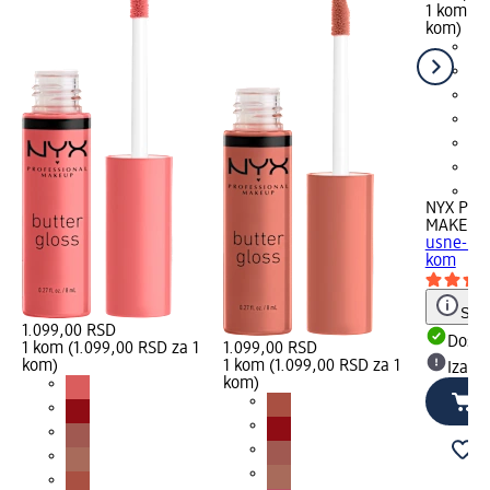
1 kom (1
kom)
+3
NYX PRO
MAKEUP
usne- 13
kom
Save
1.099,00 RSD
Dost
1 kom (1.099,00 RSD za 1
1.099,00 RSD
kom)
1 kom (1.099,00 RSD za 1
Izabe
kom)