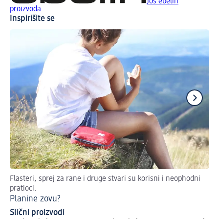
Još ebelin
proizvoda
Inspirišite se
Flasteri, sprej za rane i druge stvari su korisni i neophodni
Sav
pratioci.
Ru
Planine zovu?
Slični proizvodi