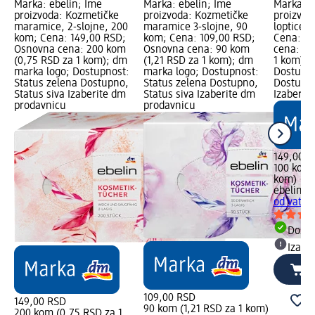
Marka: ebelin; Ime
Marka: ebelin; Ime
Marka: e
proizvoda: Kozmetičke
proizvoda: Kozmetičke
proizvod
maramice, 2-slojne, 200
maramice 3-slojne, 90
loptice o
kom; Cena: 149,00 RSD;
kom; Cena: 109,00 RSD;
Cena: 14
Osnovna cena: 200 kom
Osnovna cena: 90 kom
cena: 10
(0,75 RSD za 1 kom); dm
(1,21 RSD za 1 kom); dm
1 kom); 
marka logo; Dostupnost:
marka logo; Dostupnost:
Dostupno
Status zelena Dostupno,
Status zelena Dostupno,
Dostupno
Status siva Izaberite dm
Status siva Izaberite dm
Izaberit
prodavnicu
prodavnicu
149,00 R
100 kom 
kom)
ebelin
Ko
od vate,
Dost
Izabe
109,00 RSD
149,00 RSD
90 kom (1,21 RSD za 1 kom)
200 kom (0,75 RSD za 1