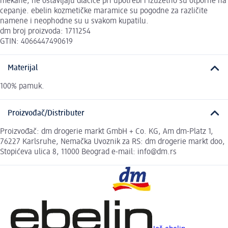
mekane, ne ostavljaju dlačice pri upotrebi i izuzetno su otporne na
cepanje. ebelin kozmetičke maramice su pogodne za različite
namene i neophodne su u svakom kupatilu.
dm broj proizvoda: 1711254
GTIN: 4066447490619
Materijal
100% pamuk.
Proizvođač/Distributer
Proizvođač: dm drogerie markt GmbH + Co. KG, Am dm-Platz 1,
76227 Karlsruhe, Nemačka Uvoznik za RS: dm drogerie markt doo,
Stopićeva ulica 8, 11000 Beograd e-mail: info@dm.rs