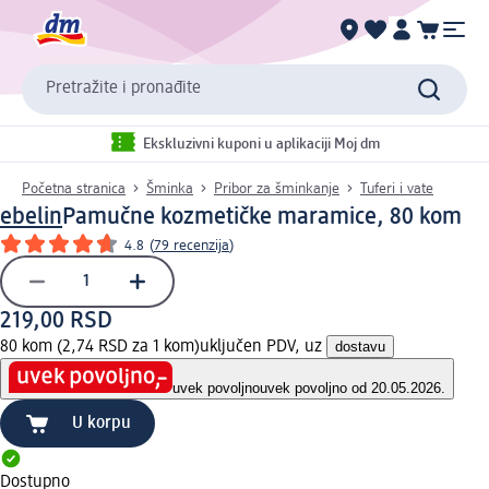
Pretražite i pronađite
Ekskluzivni kuponi u aplikaciji Moj dm
Početna stranica
Šminka
Pribor za šminkanje
Tuferi i vate
ebelin
Pamučne kozmetičke maramice, 80 kom
4.8
(
79 recenzija
)
219,00 RSD
80 kom (2,74 RSD za 1 kom)
uključen PDV, uz
dostavu
uvek povoljno
uvek povoljno od 20.05.2026.
U korpu
Dostupno