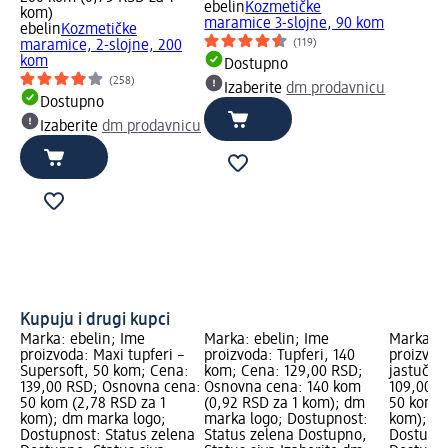
ebelin
Kozmetičke
kom)
maramice 3-slojne, 90 kom
ebelin
Kozmetičke
(119)
maramice, 2-slojne, 200
kom
Dostupno
(258)
Izaberite
dm prodavnicu
Dostupno
Izaberite
dm prodavnicu
Kupuju i drugi kupci
Marka: ebelin; Ime
Marka: ebelin; Ime
Marka: e
proizvoda: Maxi tupferi –
proizvoda: Tupferi, 140
proizvod
Supersoft, 50 kom; Cena:
kom; Cena: 129,00 RSD;
jastučić
139,00 RSD; Osnovna cena:
Osnovna cena: 140 kom
109,00 R
50 kom (2,78 RSD za 1
(0,92 RSD za 1 kom); dm
50 kom (
kom); dm marka logo;
marka logo; Dostupnost:
kom); dm
Dostupnost: Status zelena
Status zelena Dostupno,
Dostupno