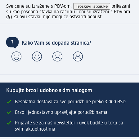
Sve cene su izražene s PDV-om.
Troškovi isporuke
prikazani
su kao posebna stavka na računu i oni su izraženi s PDV-om.
(§) Za ovu stavku nije moguće ostvariti popust.
Kako Vam se dopada stranica?
Kupujte brzo i udobno s dm nalogom
Besplatna dostava za sve porudžbine preko 3.000 RSD
Brzo i jednostavno upravljajte porudžbinama
Prijavite se za naš newsletter i uvek budite u toku sa
svim aktuelnostima