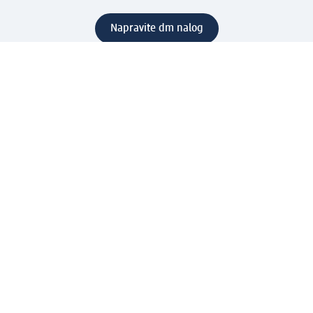
Napravite dm nalog
Pomoć
Servis za kupce
Načini & troškovi dostave
Povrat & zamene
Ispravno popunjavanje adrese za dostavu porudžbine
Poručivanje dm poklon-kartica za pravna lica
Kako da prepoznate lažne nagradne igre
Kompanija
O nama
Društvena odgovornost
Posao
Odnos s javnošću
dm asortiman
Usluge u dm prodavnicama
dm svet