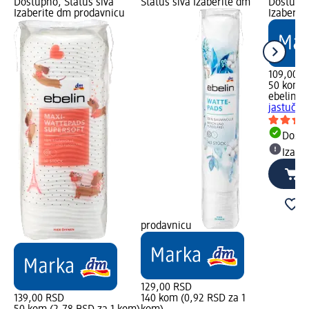
Dostupno, Status siva
Status siva Izaberite dm
Dostupno
Izaberite dm prodavnicu
Izaberit
109,00 R
50 kom (
ebelin
Ma
jastučić
Dost
Izabe
prodavnicu
129,00 RSD
139,00 RSD
140 kom (0,92 RSD za 1