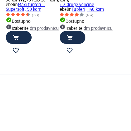
50 kom (2,78 RSD za 1 kom)
kom)
ebelin
Maxi tupferi –
+ 2 druge veličine
Supersoft, 50 kom
ebelin
Tupferi, 140 kom
(153)
(484)
Dostupno
Dostupno
Izaberite
dm prodavnicu
Izaberite
dm prodavnicu