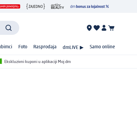
ubimci
Foto
Rasprodaja
Samo online
dmLIVE ▶
Ekskluzivni kuponi u aplikaciji Moj dm