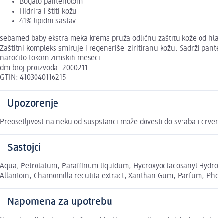
Bogato pantenolom
Hidrira i štiti kožu
41% lipidni sastav
sebamed baby ekstra meka krema pruža odličnu zaštitu kože od hladn
Zaštitni kompleks smiruje i regeneriše iziritiranu kožu. Sadrži pan
naročito tokom zimskih meseci.
dm broj proizvoda: 2000211
GTIN: 4103040116215
Upozorenje
Preosetljivost na neku od suspstanci može dovesti do svraba i crven
Sastojci
Aqua, Petrolatum, Paraffinum liquidum, Hydroxyoctacosanyl Hydro
Allantoin, Chamomilla recutita extract, Xanthan Gum, Parfum, Ph
Napomena za upotrebu