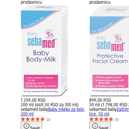
prodavnicu
prodavnicu
1.299,00 RSD
899,00 RSD
200 ml (649,50 RSD za 100 ml)
50 ml (1.798,00 RSD 
sebamed baby
Baby mleko za telo,
sebamed baby
Zaštit
200 ml
lice, 50 ml
(2)
(3)
Savet
Savet