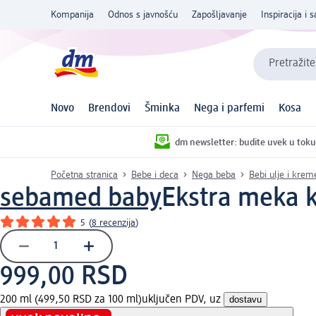
Kompanija
Odnos s javnošću
Zapošljavanje
Inspiracija i s
Pretražite
Novo
Brendovi
Šminka
Nega i parfemi
Kosa
dm newsletter: budite uvek u toku
Početna stranica
Bebe i deca
Nega beba
Bebi ulje i krem
sebamed baby
Ekstra meka 
5
(
8 recenzija
)
999,00 RSD
200 ml (499,50 RSD za 100 ml)
uključen PDV, uz
dostavu