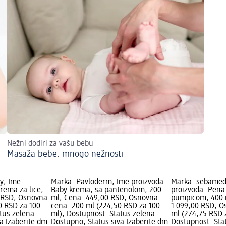
Nežni dodiri za vašu bebu
Masaža bebe: mnogo nežnosti
y; Ime
Marka: Pavloderm; Ime proizvoda:
Marka: sebamed
krema za lice,
Baby krema, sa pantenolom, 200
proizvoda: Pena
0 RSD; Osnovna
ml; Cena: 449,00 RSD; Osnovna
pumpicom, 400 
0 RSD za 100
cena: 200 ml (224,50 RSD za 100
1.099,00 RSD; O
tus zelena
ml); Dostupnost: Status zelena
ml (274,75 RSD 
a Izaberite dm
Dostupno, Status siva Izaberite dm
Dostupnost: Sta