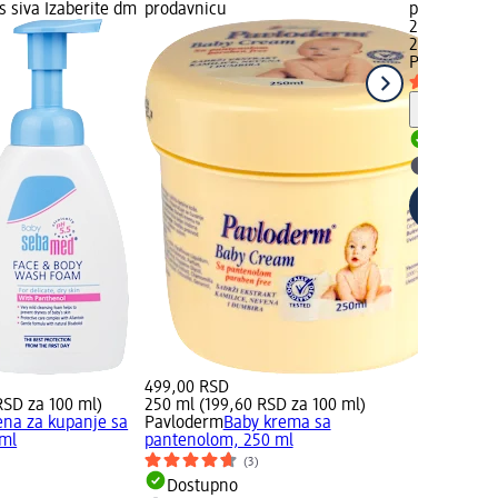
s siva Izaberite dm
prodavnicu
prodavnicu
279,00 RSD
200 ml (139
Pavlogal
beb
Savet
Dostupn
Izaberit
499,00 RSD
RSD za 100 ml)
250 ml (199,60 RSD za 100 ml)
ena za kupanje sa
Pavloderm
Baby krema sa
ml
pantenolom, 250 ml
(3)
Dostupno