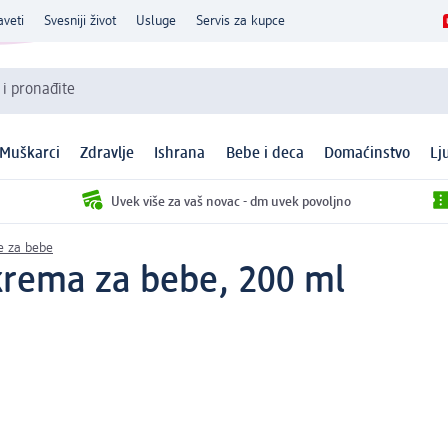
aveti
Svesniji život
Usluge
Servis za kupce
 i pronađite
Muškarci
Zdravlje
Ishrana
Bebe i deca
Domaćinstvo
Lj
Uvek više za vaš novac - dm uvek povoljno
e za bebe
krema za bebe, 200 ml