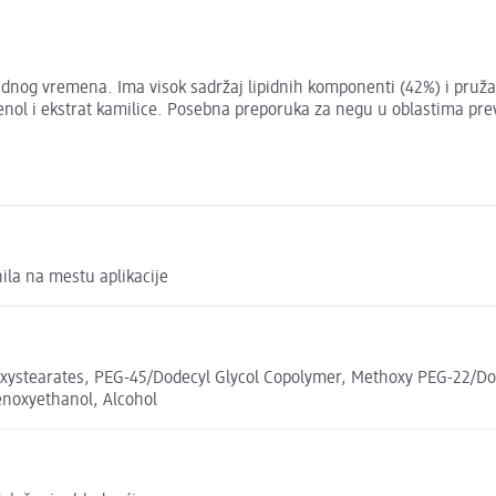
og vremena. Ima visok sadržaj lipidnih komponenti (42%) i pruža za
tenol i ekstrat kamilice. Posebna preporuka za negu u oblastima prev
ila na mestu aplikacije
xystearates, PEG-45/Dodecyl Glycol Copolymer, Methoxy PEG-22/Do
enoxyethanol, Alcohol