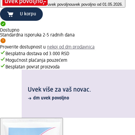
uvek povoljno
uvek povoljno od 01.05.2026.
U korpu
Dostupno
Standardna isporuka 2-5 radnih dana
Proverite dostupnost u
nekoj od dm prodavnica
Besplatna dostava od 3.000 RSD
Mogućnost plaćanja pouzećem
Besplatan povrat proizvoda
Uvek više za vaš novac.
dm uvek povoljno