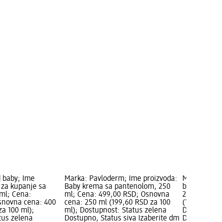
 baby; Ime
Marka: Pavloderm; Ime proizvoda:
Marka: Pavl
 za kupanje sa
Baby krema sa pantenolom, 250
bebi krema,
ml; Cena:
ml; Cena: 499,00 RSD; Osnovna
279,00 RSD
snovna cena: 400
cena: 250 ml (199,60 RSD za 100
(139,50 RSD
za 100 ml);
ml); Dostupnost: Status zelena
Dostupnost:
tus zelena
Dostupno, Status siva Izaberite dm
Dostupno, S