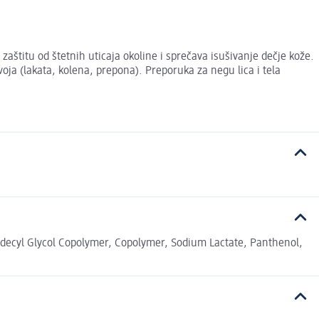
štitu od štetnih uticaja okoline i sprečava isušivanje dečje kože.
oja (lakata, kolena, prepona). Preporuka za negu lica i tela
decyl Glycol Copolymer, Copolymer, Sodium Lactate, Panthenol,