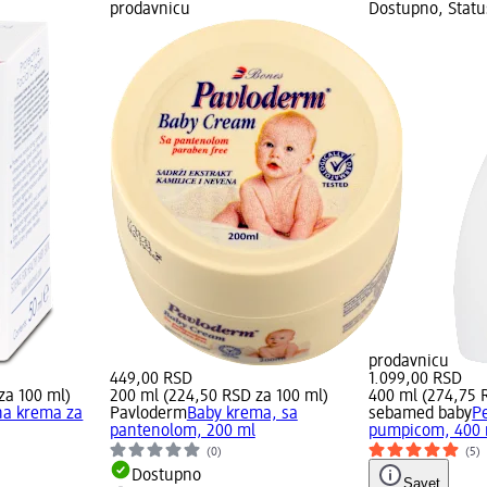
prodavnicu
Dostupno, Statu
prodavnicu
449,00 RSD
1.099,00 RSD
za 100 ml)
200 ml (224,50 RSD za 100 ml)
400 ml (274,75 
na krema za
Pavloderm
Baby krema, sa
sebamed baby
P
pantenolom, 200 ml
pumpicom, 400 
(0)
(5)
Dostupno
Savet