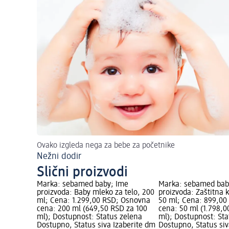
Ovako izgleda nega za bebe za početnike
Nežni dodir
Slični proizvodi
Marka: sebamed baby; Ime
Marka: sebamed bab
proizvoda: Baby mleko za telo, 200
proizvoda: Zaštitna 
ml; Cena: 1.299,00 RSD; Osnovna
50 ml; Cena: 899,0
cena: 200 ml (649,50 RSD za 100
cena: 50 ml (1.798,0
ml); Dostupnost: Status zelena
ml); Dostupnost: Sta
Dostupno, Status siva Izaberite dm
Dostupno, Status siv