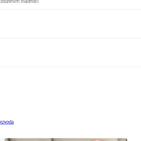
 izloženim hladnoći
oizvoda