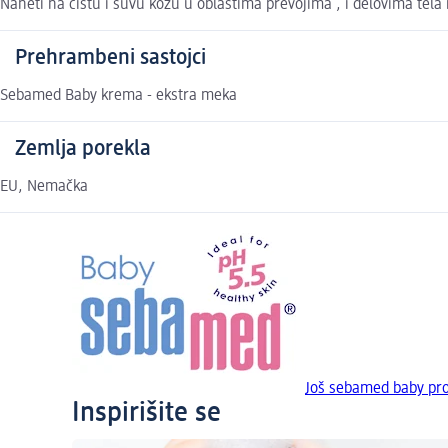
Naneti na čistu i suvu kožu u oblastima prevojima , i delovima tela
Prehrambeni sastojci
Sebamed Baby krema - ekstra meka
Zemlja porekla
EU, Nemačka
Još sebamed baby pr
Inspirišite se