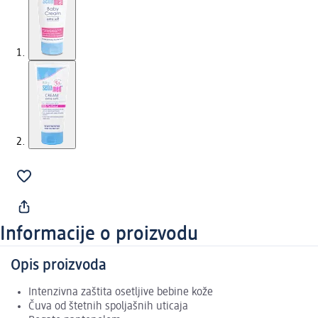
Informacije o proizvodu
Opis proizvoda
Intenzivna zaštita osetljive bebine kože
Čuva od štetnih spoljašnih uticaja